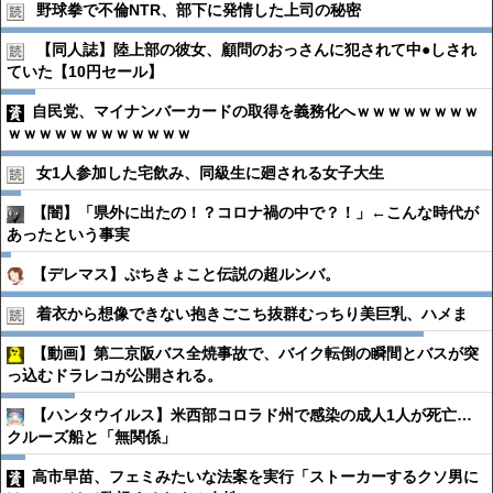
野球拳で不倫NTR、部下に発情した上司の秘密
【同人誌】陸上部の彼女、顧問のおっさんに犯されて中●︎しされ
ていた【10円セール】
自民党、マイナンバーカードの取得を義務化へｗｗｗｗｗｗｗｗ
ｗｗｗｗｗｗｗｗｗｗｗｗ
女1人参加した宅飲み、同級生に廻される女子大生
【闇】「県外に出たの！？コロナ禍の中で？！」←こんな時代が
あったという事実
【デレマス】ぷちきょこと伝説の超ルンバ。
着衣から想像できない抱きごこち抜群むっちり美巨乳、ハメま
【動画】第二京阪バス全焼事故で、バイク転倒の瞬間とバスが突
っ込むドラレコが公開される。
【ハンタウイルス】米西部コロラド州で感染の成人1人が死亡…
クルーズ船と「無関係」
高市早苗、フェミみたいな法案を実行「ストーカーするクソ男に