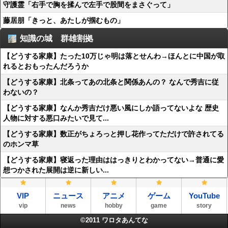
守護霊「右手で胸を揉んで左手で股間をまさぐって」
藤居朋「きっと、あたしが掴むもの」
知識の城 群雄割拠
【どうする家康】たった10万じゃ明は落とせんわ→ほんとに中国が取
れるとおもったんだろうか
【どうする家康】北条ってあの北条と関係あんの？ なんで秀吉に従
わないの？
【どうする家康】なんか秀吉だけ悪い風にしか語ってないよな 歴史
人物に対する悪口みたいで見て...
【どうする家康】数正がちょろっと押し花作ってただけで許されてる
のホンマ草
【どうする家康】寝返った理由ははっきりとわかってない→普通に愛
想つかされた展開は逆に新しい...
VIP
ニュース
アニメ
ゲーム
YouTube
vip
news
hobby
game
story
©2011
ワロタあんてな