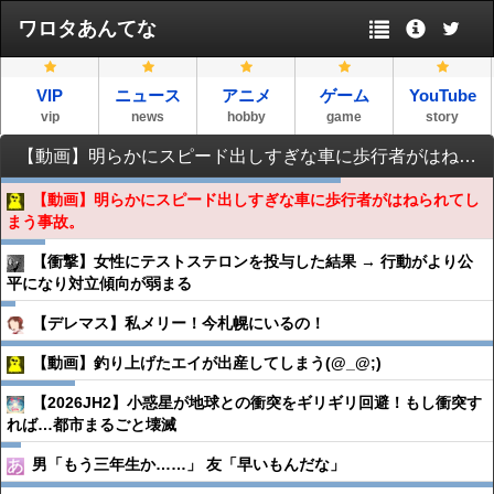
ワロタあんてな
VIP
ニュース
アニメ
ゲーム
YouTube
vip
news
hobby
game
story
【動画】明らかにスピード出しすぎな車に歩行者がはねられてしまう事故。
【動画】明らかにスピード出しすぎな車に歩行者がはねられてし
まう事故。
【衝撃】女性にテストステロンを投与した結果 → 行動がより公
平になり対立傾向が弱まる
【デレマス】私メリー！今札幌にいるの！
【動画】釣り上げたエイが出産してしまう(@_@;)
【2026JH2】小惑星が地球との衝突をギリギリ回避！もし衝突す
れば…都市まるごと壊滅
男「もう三年生か……」 友「早いもんだな」