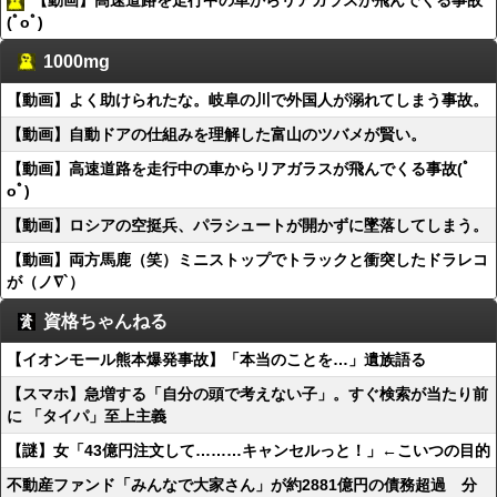
【動画】高速道路を走行中の車からリアガラスが飛んでくる事故
(ﾟoﾟ)
1000mg
【動画】よく助けられたな。岐阜の川で外国人が溺れてしまう事故。
【動画】自動ドアの仕組みを理解した富山のツバメが賢い。
【動画】高速道路を走行中の車からリアガラスが飛んでくる事故(ﾟ
oﾟ)
【動画】ロシアの空挺兵、パラシュートが開かずに墜落してしまう。
【動画】両方馬鹿（笑）ミニストップでトラックと衝突したドラレコ
が（ノ∇`）
資格ちゃんねる
【イオンモール熊本爆発事故】「本当のことを…」遺族語る
【スマホ】急増する「自分の頭で考えない子」。すぐ検索が当たり前
に 「タイパ」至上主義
【謎】女「43億円注文して………キャンセルっと！」←こいつの目的
不動産ファンド「みんなで大家さん」が約2881億円の債務超過 分