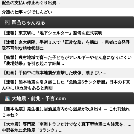
配金の支払い停止めぐり出資...
介護の仕事マジでしんどい
凹凸ちゃんねる
【速報】東京駅に『地下シェルター』整備を正式表明
【速報】京大病院、手術ミスで『正常な脳』を摘出 → 患者は自発呼
吸不可能な植物状態に
【衝撃】農村地域で育った子どもがアレルギーやぜん息になりにくい
『農場効果』を引き起こす細菌...
【動画】手術中に熊本地震が直撃した映像、凄まじい…
【速報】熊本地震を引き起こした『危険度Sランク断層』日本のド真
ん中に10カ所もあると判明
大地震・前兆・予言.com
【熊本地震】発生後に居酒屋店内から温泉が吹き出す ← これ前触れ
じゃね？
【大地震】専門家「南海トラフだけでなく直下型地震にも注意を」…
中部各地に危険度「Sランク」...