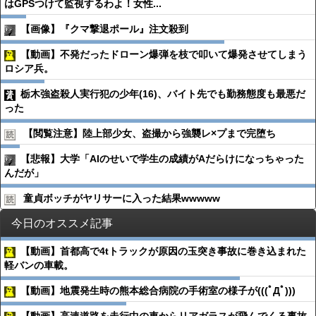
はGPSつけて監視するわよ！女性...
【画像】『クマ撃退ポール』注文殺到
【動画】不発だったドローン爆弾を枝で叩いて爆発させてしまう
ロシア兵。
栃木強盗殺人実行犯の少年(16)、バイト先でも勤務態度も最悪だ
った
【閲覧注意】陸上部少女、盗撮から強襲レ×プまで完堕ち
【悲報】大学「AIのせいで学生の成績がAだらけになっちゃった
んだが」
童貞ボッチがヤリサーに入った結果wwwww
今日のオススメ記事
【動画】首都高で4tトラックが原因の玉突き事故に巻き込まれた
軽バンの車載。
【動画】地震発生時の熊本総合病院の手術室の様子が(((ﾟДﾟ)))