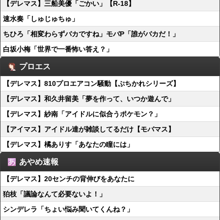
【デレマス】三船美優「ごかい」【R-18】
速水奏「しゅじゅちゅ」
ちひろ「相変わらずバカですね」モバP「誰がバカだ！」
白坂小梅「世界で一番怖い答え？」
プロエス
【デレマス】810プロエアコン騒動【ぷちかれシリーズ】
【デレマス】和久井留美「夢を作って、いつか遊んで」
【デレマス】紗南「アイドルに似合うポケモン？」
【アイマス】アイドル達が雑談してるだけ【モバマス】
【デレマス】橘ありす「あなたの瞳には」
あやめ速報
【デレマス】20センチの背伸びをあなたに
狛枝「議論なんて必要ないよ！」
シンデレラ「ちょい悩み聞いてくんね？」