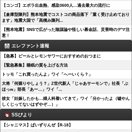
【コンゴ】エボラ出血熱、感染3600人…過去最大の流行に
【倉庫型陳列】熊本地震でコストコの商品落下「重く受け止めており
ます」地震大国で「高積み陳列...
【熊本地震】SNSで広がった陰謀論や怪しい募金話、災害時のデマ注
意！
エレファント速報
【急募】ビールとレモンサワーにおすすめのおつまに
【緊急募集】睡眠の質を上げる方法
トッモ「これ買ったんよ」ワイ「へーいくら？」
大将「何握りやしょう？」Z世代新人「じゃあサーモンで」社長「ぶ
ほっw」部長「あー…」ワイ「...
彼女「妊娠したかも…婦人科着いてきて」ワイ「分かったよ（嘘やん
しくじってないはずやぞ…）」
SSびより
【シャニマス】ぱいずりんぜ【R-18】