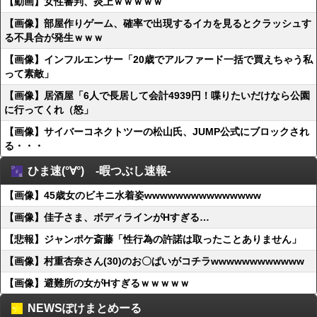
【動画】女性審判、炎上ｗｗｗｗｗ
【画像】部屋作りゲーム、確率で出現するイカを見るとクラッシュす
る不具合が発生ｗｗｗ
【画像】インフルエンサー「20歳でアルファード一括で買えちゃう私
って素敵」
【画像】居酒屋「6人で長居して会計4939円！喋りたいだけなら公園
に行ってくれ（怒」
【画像】サイバーコネクトツーの松山氏、JUMP公式にブロックされ
る・・・
ひま速(°∀°) -暇つぶし速報-
【画像】45歳女のビキニ水着姿wwwwwwwwwwwwwww
【画像】佳子さま、ボディラインがHすぎる…
【悲報】ジャンポケ斎藤「性行為の許諾は取ったことありません」
【画像】村重杏奈さん(30)のお〇ぱいがコチラwwwwwwwwwwww
【画像】避難所の女がHすぎるｗｗｗｗｗ
NEWSぽけまとめーる