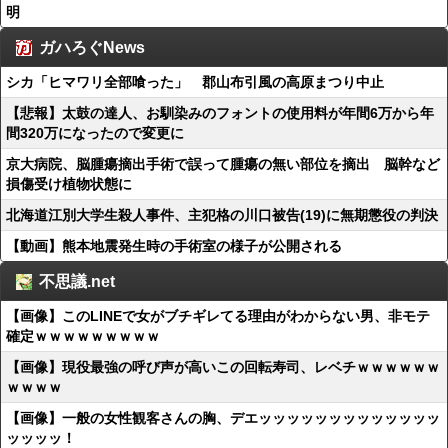
明
ガハろぐNews
シカ「ヒマワリ全部喰った」 郡山布引風の高原まつり中止
【悲報】太鼓の達人、お馴染みのフォントの使用料が年間6万から年
間320万になったので変更に
京大病院、脳腫瘍摘出手術で誤って腫瘍の無い部位を摘出 脳幹など
損傷受け植物状態に
北海道江別大学生殺人事件、主犯格の川口被告(19)に無期懲役の判決
【動画】熊本地震発生時の手術室の様子が公開される
不思議.net
【画像】このLINEで女がブチギレてる理由がわからない男、非モテ
確定ｗｗｗｗｗｗｗｗｗ
【画像】現役最強の呼び声が高いこの回転寿司、レベチｗｗｗｗｗｗ
ｗｗｗｗ
【画像】一般の女性観客さんの胸、デエッッッッッッッッッッッッッ
ッッッッ！