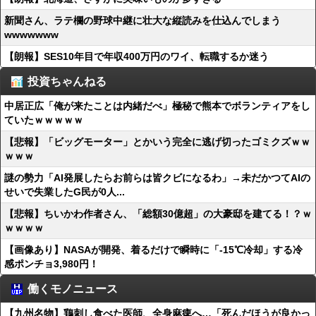
新聞さん、ラテ欄の野球中継に壮大な縦読みを仕込んでしまう
wwwwwww
【朗報】SES10年目で年収400万円のワイ、転職するか迷う
投資ちゃんねる
中居正広「俺が来たことは内緒だべ」極秘で熊本でボランティアをし
ていたｗｗｗｗｗ
【悲報】「ビッグモーター」とかいう完全に逃げ切ったゴミクズｗｗ
ｗｗｗ
謎の勢力「AI発展したらお前らは皆クビになるわ」→未だかつてAIの
せいで失業したG民が0人...
【悲報】ちいかわ作者さん、「総額30億超」の大豪邸を建てる！？ｗ
ｗｗｗｗ
【画像あり】NASAが開発、着るだけで瞬時に「-15℃冷却」する冷
感ポンチョ3,980円！
働くモノニュース
【九州名物】鶏刺し食べた医師、全身麻痺へ…「死んだほうが良かっ