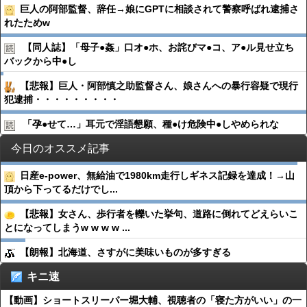
巨人の阿部監督、辞任→娘にGPTに相談されて警察呼ばれ逮捕さ
れたためw
【同人誌】「母子●︎姦」口オ●︎ホ、お詫びマ●︎コ、ア●︎ル見せ立ち
バックから中●︎し
【悲報】巨人・阿部慎之助監督さん、娘さんへの暴行容疑で現行
犯逮捕・・・・・・・・・
「孕●︎せて…」耳元で淫語懇願、種●︎け危険中●︎しやめられな
今日のオススメ記事
日産e-power、無給油で1980km走行しギネス記録を達成！→山
頂から下ってるだけでし...
【悲報】女さん、歩行者を轢いた挙句、道路に倒れてどえらいこ
とになってしまうw w w w ...
【朗報】北海道、さすがに美味いものが多すぎる
キニ速
【動画】ショートスリーパー堀大輔、視聴者の「寝た方がいい」の一