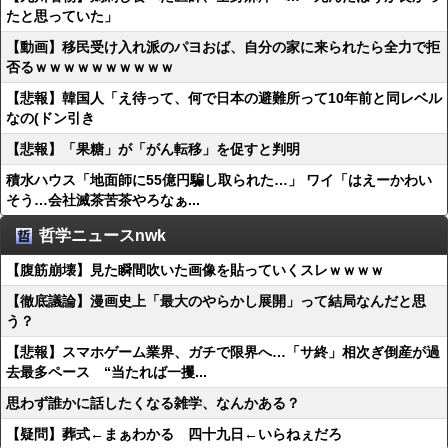
たと思っていた」
【動画】移民受け入れ派のパヨおば、自分の家に来られたら全力で拒
否るｗｗｗｗｗｗｗｗｗｗ
【悲報】韓国人「え待って、何で日本の避難所って10年前と同レベル
なの(ドン引き
【悲報】「果糖」が「がん転移」を促すと判明
積水ハウス「地面師に55億円騙し取られた…」 ワイ「はえーかわい
そう…会社滅茶苦茶やろなぁ...
哲学ニュースnwk
【腹筋崩壊】見た瞬間吹いた画像を貼っていくスレｗｗｗｗ
【徹底議論】漫画史上「最大のやらかし展開」って結局なんだと思
う？
【悲報】スマホゲーム業界、ガチで限界へ…「サ終」相次ぎ倒産が過
去最多ペース “当たれば一攫...
思わず誰かに話したくなる雑学、なんかある？
【疑問】葬式←まぁわかる 四十九日←いらねぇだろ