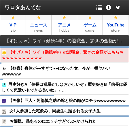
ワロタあんてな
VIP
ニュース
アニメ
ゲーム
YouTube
vip
news
hobby
game
story
【すげぇｗ】ワイ（勤続4年）の退職金、驚きの金額がこちらｗｗｗｗｗｗｗｗｗｗｗ
【すげぇｗ】ワイ（勤続4年）の退職金、驚きの金額がこちらｗ
ｗｗｗｗｗｗｗｗｗｗ
【歓喜】身体が●●すぎて●●になった女、今が一番ヤバい
wwwwww
歴史好きA「信長は乱暴だし頭おかしいぞ」歴史好きB「信長は優
しくて気遣いもできる良い奴」←...
【画像】巨人・阿部慎之助の嫁と娘の顔がコチラwwwwwwwww
女1人参加した宅飲み、同級生に廻される女子大生
お嬢様、品あるのにエッチすぎてぶ●︎かけられた