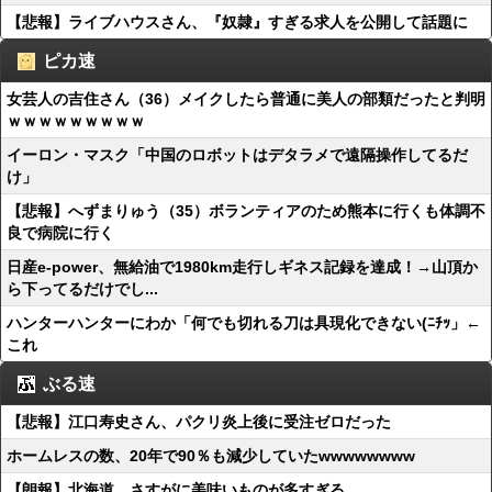
【悲報】ライブハウスさん、『奴隷』すぎる求人を公開して話題に
ピカ速
女芸人の吉住さん（36）メイクしたら普通に美人の部類だったと判明
ｗｗｗｗｗｗｗｗｗ
イーロン・マスク「中国のロボットはデタラメで遠隔操作してるだ
け」
【悲報】へずまりゅう（35）ボランティアのため熊本に行くも体調不
良で病院に行く
日産e-power、無給油で1980km走行しギネス記録を達成！→山頂か
ら下ってるだけでし...
ハンターハンターにわか「何でも切れる刀は具現化できない(ﾆﾁｯ」←
これ
ぶる速
【悲報】江口寿史さん、パクリ炎上後に受注ゼロだった
ホームレスの数、20年で90％も減少していたwwwwwwww
【朗報】北海道、さすがに美味いものが多すぎる