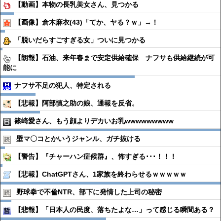
【動画】本物の長乳美女さん、見つかる
【画像】倉木麻衣(43)「てか、ヤる？ｗ」→！
「脱いだらすごすぎる女」ついに見つかる
【朗報】石油、来年春まで安定供給確保 ナフサも供給継続が可
能に
ナフサ不足の犯人、特定される
【悲報】阿部慎之助の娘、通報を反省。
篠崎愛さん、もう顔よりデカいお乳wwwwwwwww
壁マ〇コとかいうジャンル、ガチ抜ける
【警告】『チャーハン症候群』、怖すぎる･･･！！！
【悲報】ChatGPTさん、1家族を終わらせるｗｗｗｗｗ
野球拳で不倫NTR、部下に発情した上司の秘密
【悲報】「日本人の民度、落ちたよな…」って感じる瞬間ある？