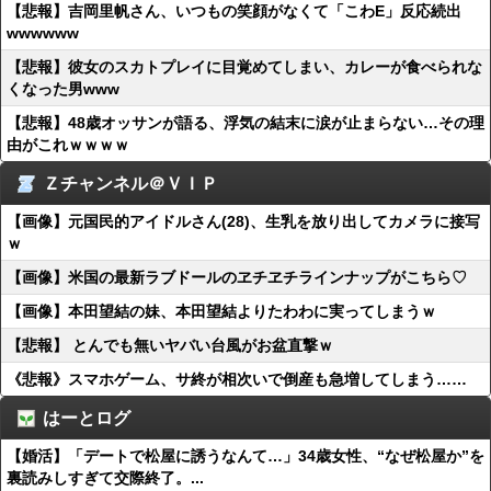
【悲報】吉岡里帆さん、いつもの笑顔がなくて「こわE」反応続出
wwwwww
【悲報】彼女のスカトプレイに目覚めてしまい、カレーが食べられな
くなった男www
【悲報】48歳オッサンが語る、浮気の結末に涙が止まらない…その理
由がこれｗｗｗｗ
Ｚチャンネル＠ＶＩＰ
【画像】元国民的アイドルさん(28)、生乳を放り出してカメラに接写
ｗ
【画像】米国の最新ラブドールのヱチヱチラインナップがこちら♡
【画像】本田望結の妹、本田望結よりたわわに実ってしまうｗ
【悲報】 とんでも無いヤバい台風がお盆直撃ｗ
《悲報》スマホゲーム、サ終が相次いで倒産も急増してしまう……
はーとログ
【婚活】「デートで松屋に誘うなんて…」34歳女性、“なぜ松屋か”を
裏読みしすぎて交際終了。...