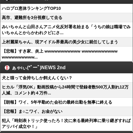
ハロプロ恵体ランキングTOP10
高市、避難所を3分視察して去る
みいちゃんと山田さんアニメ化反対署名始まる「うちの娘は職場でみ
いちゃんとからかわれクビにさ...
上村麗菜ちゃん、現アイドル界最高の美少女に就任してしまう
【悲報】すき家、炎上 wwwwwwwwwww wwwwwwwwwww
wwwwwwwwww...
ぁゃιぃ(*ﾟーﾟ)NEWS 2nd
犬と猫って金持ちしか飼えんくない？
ヒカル「浮気OK」動画投稿から24時間で登録者数500万人割れ12万
人減、コメント約４万件...
【朗報】ワイ、5年半勤めた会社の最終出勤を無事に終える
【悲報】ま○こワイ、お金がない
犯人「時刻表トリック使ったろ！次に来る最終列車に乗り継ぎすれば
アリバイ成立や！」