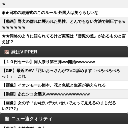
ｗ
◉★日本の結婚式のこのルール 外国人は笑うらしいな
【動画】野犬の群れに襲われた男性、とんでもない方法で制圧するｗ
ｗｗｗｗｗｗ
★★同格のように語られてるけど実際は『雲泥の差』があるものと言
えば？
妹はVIPPER
【１０円セール】同人祭り第三弾ww開始wwwwww
【GIF】最近のAV「汚いおっさんがマ○コ舐めます！ぺろぺろぺろ
っ！」←これ
【画像】イオンモール熊本、花と色紙と生茶が供えられる
【動画】あたシコ女襲来wwwwwwwwwwwwww
【画像】女の子「お●ぱいデカいせいで太って見えるのまじだる
い????」
ニュー速クオリティ