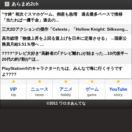
あらまめ2ch
”サ終” 相次ぐスマホゲーム、倒産も急増 過去最多ペースで推移
「当たれば一攫千金」過去の...
三大2Dアクションの傑作「Celeste」「Hollow Knight: Silksong...
高市総理「物価上昇を上回る賃上げを日本に定着させる」 →国家公
務員月給3.51％増へ ...
????"テレビ大好き"高齢者の｢テレビ離れ｣が始まった…10代後半～
20代の約7割が"ほ...
PlayStation®のキャラクターたちは、みんなで海に行くそうです
よ????
VIP
ニュース
アニメ
ゲーム
YouTube
vip
news
hobby
game
story
©2011
ワロタあんてな