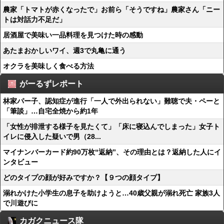
農家「トマトが赤くなったで」お前ら「そうですね」農家さん「ニー
トは対話力不足だ」
居酒屋で美味い一品料理を見つけた時の感動
あたまおかしいワイ、週3で丸亀に通う
オクラを美味しく食べる方法
がーるずレポート
林家パー子、認知症が進行「一人で外出られない」難聴で夫・ペーと
「筆談」…自宅全焼から約1年
「女性が排泄する様子を見たくて」「床に寝込んでしまった」女子ト
イレに侵入した疑いで男（28...
マイナンバーカード約90万枚“返納”、その理由とは？返納した人にイ
ンタビュー
どのタイプの顔が好みですか？【９つの顔タイプ】
溺れかけた小学生の息子を助けようと…40歳父親が溺れ死亡 家族3人
で川遊びに
カガクニュース隊