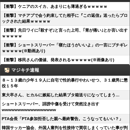
【衝撃】ケニアのスイカ、あまりにも薄過ぎるｗｗｗｗｗ
【衝撃】マチアプで会う約束してた相手に『この返信』送ったらブロ
ックされた結果ｗｗｗｗｗ
【衝撃】先日ワイに｢殺すぞ｣と言った上司、｢胃が痛い｣とか言い出す
ｗｗｗｗｗ
【衝撃】ショートスリーパー「寝たほうがいいよ」の一言にブチギレ
ｗｗｗｗｗ(※動画あり)
【衝撃】移民さんの価値、発表されるｗｗｗｗｗ(※画像あり)
マジキチ速報
８～１３歳の少年１９人に自宅で性的暴行やわいせつ、３１歳男に懲
役１５年
東大卒さん、ヒカルに嫉妬した結果ブタ箱送りになってしまう…
ショートスリーパー、誹謗中傷を受けて突然泣き出す
wwwwwwwwwwwwwwwww
PTA会長「PTA参加拒否した親へ最終警告。こうなってもいい？」
韓国サッカー協会、外国人審判を性接待で買収しまくっていた事が判