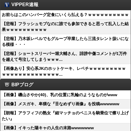
VIPPER速報
お前らはこのハンバーグ定食にいくら払える？ｗｗｗｗｗｗｗｗｗｗ
【悲報】フラッシュモブなのに誰でも参加できると思って乱入した結
果ｗｗｗｗｗｗｗｗｗｗ
【悲報】乃木坂レベルでもグループ卒業したら三流タレント扱いにな
る模様・・・
【悲報】ショートスリーパー堀大輔さん、誹謗中傷コメントが1万件
を越えて号泣してしまうｗｗｗ...
【画像あり】安心系JKのホットケーキ、レベチｗｗｗｗｗｗｗｗｗ
ｗｗｗｗｗｗｗｗｗｗｗｗｗｗ...
BIPブログ
【画像】磯山さやか(40)、乳の位置に乳輪のようなものがwww
【画像】メスガキ、卑猥な『舌なめずり画像』を投稿wwwwww
【朗報】アラフィフの熟女『細マッチョのペニスを騎乗位で擦り上げ
たい』
【画像】イキった陽キャの人生の末路wwwwwww