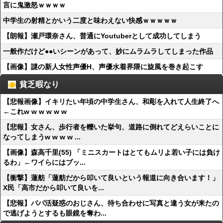
言に鬼激怒ｗｗｗｗ
中学生の射精とかいう二度と味わえない快感ｗｗｗｗｗ
【朗報】瀬戸環奈さん、普通にYoutuberとして成功してしまう
一般作だけど●●いシーンがあって、妙にムラムラしてしまった作品
【画像】謎の新人女性声優H、声優水着界隈に旋風を巻き起こす
貧乏暇なり
【悲報画像】イキリたい年頃の中学生さん、和彫を入れて人生終了へ
←これw w w w w w
【悲報】女さん、歩行者を轢いた挙句、道路に倒れてどえらいことに
なってしまうw w w w ...
【画像】森高千里(55) 「ミニスカートはとてもムリよ若い子には負け
るわ」←ワイらにはブッ...
【衝撃】蓮舫「蓮舫だから叩いて良いという報道に向き合います！」
X民「高市だから叩いて良いを...
【悲報】パパ活疑惑のおじさん、待ち合わせに写真と違う女が来たの
で逃げようとするも眼鏡を奪わ...