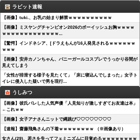
ラビット速報
【画像】tuki.、お乳の始まり解禁ｗｗｗｗｗｗｗｗｗｗ
【画像】ミスヤングチャンピオン2026のボーイッシュお胸ｗｗｗｗ
ｗｗｗｗｗｗｗｗｗｗｗｗｗ...
【驚愕】インドネシア、[ドラえもんが16人発見されるｗｗｗｗｗｗ
ｗｗｗ
【画像】安井カノンちゃん、バニーガールコスプレでうっかり谷間が
見えてしまう
「女性が排泄する様子を見たくて」「床に寝込んでしまった」女子ト
イレに侵入した疑いで男を現行...
うしみつ
【画像】彼氏バレした人気声優「人見知りが激しすぎてお友達は本」
←これｗｗ
【画像】女子アナさんニットで縄跳び♡♡♡♡♡♡♡♡
【速報】齋藤飛鳥さんの下着ｗｗｗｗｗｗｗｗ （※画像あり）
女さん(29)、若さを失ってフェミニズムに目覚めるｗｗｗｗｗｗｗｗ