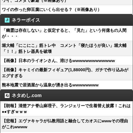
ワイ、コメダで豪遊（※画像あり）
ワイの作った卵豆腐にいくら出せる？（※画像あり）
ネラーボイス
「幽霊は存在しない」と仮定すると、「見た」という何億もの人間
が・・・
堀大輔「にこにこ」筋トレ中 コメント「寝たほうが良い」堀大輔
「！！」筋トレ器具を破壊
【画像】日本のライオンさん、溶けるwwwwwwwwwwwww
【画像】キャミイの最新フィギュア(1,88000円)、ガチで作り込みが
エグすぎる
熊本地震で居酒屋から温泉が湧き出るwwwwwwww
ネタめし.com
【朗報】清楚アナ脊山麻理子、ランジェリーで生着替え披露！これは
●●すぎｗｗｗ
【悲報】エヴァキャラが仏教用語と融合してカオスにwwwその理由
がこれwwww