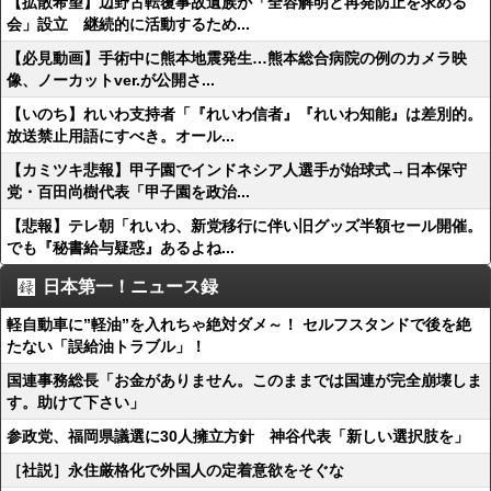
【拡散希望】辺野古転覆事故遺族が「全容解明と再発防止を求める
会」設立 継続的に活動するため...
【必見動画】手術中に熊本地震発生…熊本総合病院の例のカメラ映
像、ノーカットver.が公開さ...
【いのち】れいわ支持者「『れいわ信者』『れいわ知能』は差別的。
放送禁止用語にすべき。オール...
【カミツキ悲報】甲子園でインドネシア人選手が始球式→日本保守
党・百田尚樹代表「甲子園を政治...
【悲報】テレ朝「れいわ、新党移行に伴い旧グッズ半額セール開催。
でも『秘書給与疑惑』あるよね...
日本第一！ニュース録
軽自動車に”軽油”を入れちゃ絶対ダメ～！ セルフスタンドで後を絶
たない「誤給油トラブル」！
国連事務総長「お金がありません。このままでは国連が完全崩壊しま
す。助けて下さい」
参政党、福岡県議選に30人擁立方針 神谷代表「新しい選択肢を」
［社説］永住厳格化で外国人の定着意欲をそぐな