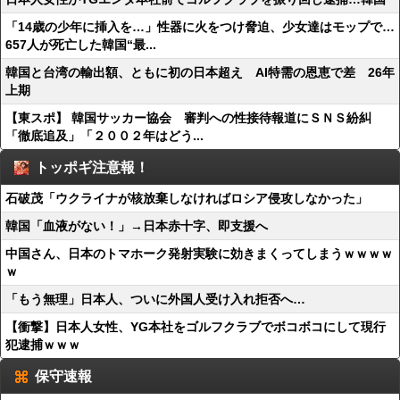
「14歳の少年に挿入を…」性器に火をつけ脅迫、少女達はモップで…
657人が死亡した韓国“最...
韓国と台湾の輸出額、ともに初の日本超え AI特需の恩恵で差 26年
上期
【東スポ】 韓国サッカー協会 審判への性接待報道にＳＮＳ紛糾
「徹底追及」「２００２年はどう...
トッポギ注意報！
石破茂「ウクライナが核放棄しなければロシア侵攻しなかった」
韓国「血液がない！」→日本赤十字、即支援へ
中国さん、日本のトマホーク発射実験に効きまくってしまうｗｗｗｗ
ｗ
「もう無理」日本人、ついに外国人受け入れ拒否へ…
【衝撃】日本人女性、YG本社をゴルフクラブでボコボコにして現行
犯逮捕ｗｗｗ
保守速報