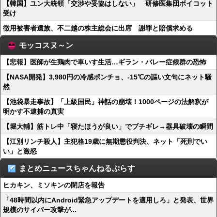
【韓国】ユン大統領「交渉や妥協はしない」 研修医集団ボイコット
受け
徴用被害者遺族、不二越の株主総会に出席 謝罪と賠償求める
モッコスヌ～ン
【悲報】医師が生鶏肉で車いす生活…ギラン・バレー症候群の恐怖
【NASA開発】3,980円の冷感ポンチョ、-15℃の謳い文句にネット騒
然
【池袋暴走事故】「上級国民」神話の崩壊！1000ページの法解釈が
明かす不逮捕の真実
【堀大輔】筋トレ中「寝たほうが良い」でブチギレ→器具破壊の瞬間
【江別リンチ殺人】主犯格19歳に無期懲役判決、ネット「死刑でい
い」と激怒
まとめニュースちゃんねるぷらす
ヒカキン、ミソキンの閉店を報告
「48時間以内にAndroid緊急アップデートを適用しろ」と発表、世界
規模のサイバー攻撃が...