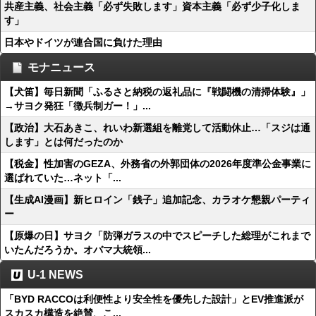
共産主義、社会主義「必ず失敗します」資本主義「必ず少子化しま
す」
日本やドイツが連合国に負けた理由
モナニュース
【犬笛】毎日新聞「ふるさと納税の返礼品に『戦闘機の清掃体験』」
→サヨク発狂「徴兵制ガー！」...
【政治】大石あきこ、れいわ新選組を離党して活動休止…「スジは通
します」とは何だったのか
【税金】性加害のGEZA、外務省の外郭団体の2026年度準公金事業に
選ばれていた…ネット「...
【生成AI漫画】新ヒロイン「銭子」追加記念、カラオケ懇親パーティ
ー
【原爆の日】サヨク「防弾ガラスの中でスピーチした総理がこれまで
いたんだろうか。オバマ大統領...
U-1 NEWS
「BYD RACCOは利便性より安全性を優先した設計」とEV推進派が
スカスカ構造を絶賛、こ...