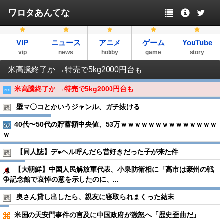
ワロタあんてな
VIP
ニュース
アニメ
ゲーム
YouTube
vip
news
hobby
game
story
米高騰終了か →特売で5kg2000円台も
米高騰終了か →特売で5kg2000円台も
壁マ〇コとかいうジャンル、ガチ抜ける
40代〜50代の貯蓄額中央値、53万ｗｗｗｗｗｗｗｗｗｗｗｗｗｗ
ｗ
【同人誌】デ●︎ヘル呼んだら昔好きだった子が来た件
【大朝鮮】中国人民解放軍代表、小泉防衛相に「高市は豪州の戦
争記念館で哀悼の意を示したのに、...
奥さん貸し出したら、親友に寝取られまくった結末
米国の天安門事件の言及に中国政府が激怒へ「歴史歪曲だ」