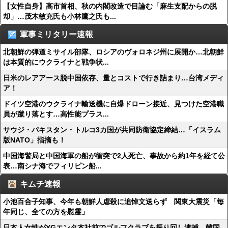
【女性自身】高市首相、秋の内閣改造で目論む「麻生支配からの脱
却」…茂木敏充氏も小林鷹之氏も...
軍事ミリタリー速報
北朝鮮の弾道ミサイル部隊、ロシアのヴォロネジ州に展開か…北朝鮮
は本質的にウクライナと戦争状...
日米のレアアース脱中国依存、量とコストで行き詰まり…台湾メディ
ア！
ドイツ空港のウクライナ輸送機に自爆ドローン接近、見つけた空港職
員が蹴り落とす…高性能プラス...
サウジ・パキスタン・トルコ3カ国が共同防衛協定締結…「イスラム
版NATO」指摘も！
中国海警局と中国海軍の船が衝突で2人死亡、事故から約1年を経て公
表…南シナ海でフィリピン船...
キムチ速報
小池百合子知事、今年も朝鮮人虐殺に追悼文送らず 関東大震災「毎
年同じ、全ての方を慰霊」
日本人女性がYGエンタ本社前でゴルフクラブを振り回し逮捕…韓国