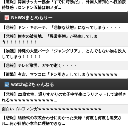
【速報】韓国サッカー協会『すでに時効だ』、外国人審判らへ性的接
待疑惑→ロンドン五輪は銅メダ...
NEWSまとめもりー
【悲報】ドン・キホーテ、『悲惨な状態』になってしまう・・・・
【悲報】熊本の被災地、『異常事態』が発生してしま
う！！！！！！！！
【物議】沖縄の大型パーク「ジャングリア」、とんでもない物を投入
してしまう！！！！！
【悲報】テレビ業界、ガチで逝く・・・・
【衝撃】有吉、マツコに『ドン引き』してしまうｗｗｗｗｗｗｗ
watch@2ちゃんねる
【悲報】22歳女性、通りすがりの女子中学生にラリアットして逮捕さ
れるｗｗｗｗｗｗｗｗｗｗｗ...
面白いゴルフマンガｗｗｗｗｗｗｗｗｗｗｗｗｗｗｗｗ
【悲報】結婚式の衣装合わせに向かった夫婦「何度も何度も追突さ
れ…何が目的か本当に理解できな...