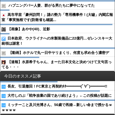
ハプニングバー人妻、群がる男たちに夢中になってた
高市早苗「豪州訪問！」謎の勢力「専用機事件！(大嘘」内閣広報
室「事実無根です(防衛省も確認...
【画像】あやや(40)、近影
日本政府、ウクライナへの米製装備品に22億円…ゼレンスキー大
統領は謝意！
【動画】ホテルで丸一日中ヤリまくり、何度も求め合う濃密デ
【速報】水原希子ちゃん、まーた日本文化と決めつけて文句言っ
てる・・・
今日のオススメ記事
長友、引退撤回！FC東京と再契約ｷﾀ━━━━(ﾟ∀ﾟ)━━━━!!
大竹しのぶ「戦争放棄の国であり続けよう」←この投稿が話題に
ミッチーこと及川光博さん、56歳で再婚→新しい命まで授かるｗ
ｗｗｗｗ