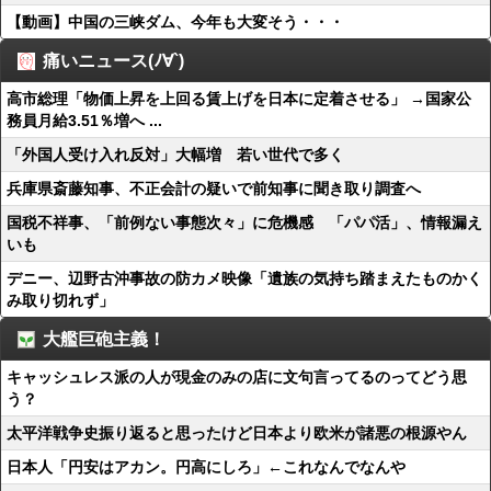
【動画】中国の三峡ダム、今年も大変そう・・・
痛いニュース(ﾉ∀`)
高市総理「物価上昇を上回る賃上げを日本に定着させる」 →国家公
務員月給3.51％増へ ...
「外国人受け入れ反対」大幅増 若い世代で多く
兵庫県斎藤知事、不正会計の疑いで前知事に聞き取り調査へ
国税不祥事、「前例ない事態次々」に危機感 「パパ活」、情報漏え
いも
デニー、辺野古沖事故の防カメ映像「遺族の気持ち踏まえたものかく
み取り切れず」
大艦巨砲主義！
キャッシュレス派の人が現金のみの店に文句言ってるのってどう思
う？
太平洋戦争史振り返ると思ったけど日本より欧米が諸悪の根源やん
日本人「円安はアカン。円高にしろ」←これなんでなんや