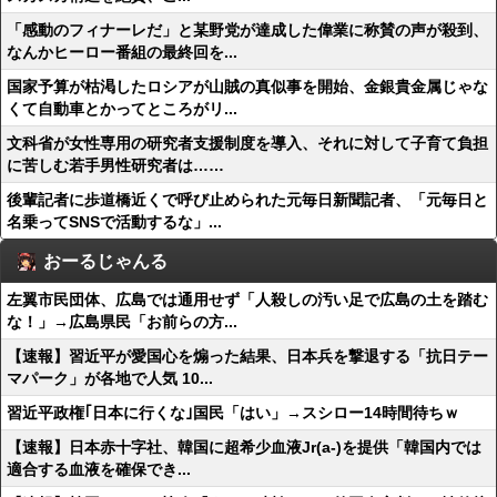
「感動のフィナーレだ」と某野党が達成した偉業に称賛の声が殺到、
なんかヒーロー番組の最終回を...
国家予算が枯渇したロシアが山賊の真似事を開始、金銀貴金属じゃな
くて自動車とかってところがリ...
文科省が女性専用の研究者支援制度を導入、それに対して子育て負担
に苦しむ若手男性研究者は……
後輩記者に歩道橋近くで呼び止められた元毎日新聞記者、「元毎日と
名乗ってSNSで活動するな」...
おーるじゃんる
左翼市民団体、広島では通用せず「人殺しの汚い足で広島の土を踏む
な！」→広島県民「お前らの方...
【速報】習近平が愛国心を煽った結果、日本兵を撃退する「抗日テー
マパーク」が各地で人気 10...
習近平政権｢日本に行くな｣国民「はい」→スシロー14時間待ちｗ
【速報】日本赤十字社、韓国に超希少血液Jr(a-)を提供「韓国内では
適合する血液を確保でき...