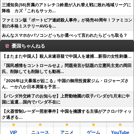
三浦知良(58)所属のアトレチコ鈴鹿が入れ替え戦に敗れ地域リーグに
降格 カズ「これもサッカ...
ファミコン版「ポートピア連続殺人事件」が発売40周年！ファミコン
初の本格ミステリーAVGを...
みんなスマホかパソコンどっちか選べって言われたらどっち取る？
憂国ちゃんねる
【またまた中国人】殺人未遂容疑で中国人を逮捕…新宿の女性刺傷…
「国民感情をコントロールせよ」問題発言が話題の立憲民主党の岡田
氏、削除しても削除しても動画...
「2026年は大暴落が起こる」中国の御用投資家ジム・ロジャーズさ
ん、一か八か日本凋落を予言...
【パンダ外交終了のお知らせ】上野動物園の双子パンダが1月末に中
国に返還…国内でパンダ不在に
【火器管制レーダー照射事件】中国を擁護する主張がアクロバティッ
ク過ぎる…
VIP
ニュース
アニメ
ゲーム
YouTube