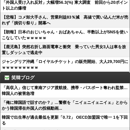
「外国人受け入れ反対」大幅増56.3(%) 東大調査 前回から20ポイン
ト以上の爆増
【悲報】コメ卸大手さん、営業利益83％減 高値で買い込んだ米が売
れず「損切り祭り」開幕へ
【朗報】日本のおじいちゃん・おばあちゃん、半数以上がSNSを使い
こなしていたｗｗｗｗｗ
【鹿児島】突然右折し路面電車と衝突 乗っていた男女3人は車を放
置しダッシュで逃走中
ジャングリア沖縄「ロイヤルチケット」の販売開始、大人29,700円に
ｗｗｗｗｗｗｗｗｗ
笑韓ブログ
「高収入」信じて東南アジア渡航後、携帯・パスポート奪われ監禁…
韓国人の被害急増
「俺に韓国語で話すのか？」…警察を「ニイェニイェニイェ」とから
かう韓国滞在外国人の投稿動画...
韓国で出生率が過去最低を更新「0.72」 OECD加盟国で唯一 1を下回
る