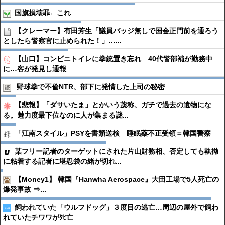
国旗損壊罪←これ
【クレーマー】有田芳生「議員バッジ無しで国会正門前を通ろう
としたら警察官に止められた！」…...
【山口】コンビニトイレに拳銃置き忘れ 40代警部補が勤務中
に…客が発見し通報
野球拳で不倫NTR、部下に発情した上司の秘密
【悲報】「ダサいたま」とかいう蔑称、ガチで過去の遺物にな
る。魅力度最下位なのに人が集まる謎...
「江南スタイル」PSYを書類送検 睡眠薬不正受領＝韓国警察
某フリー記者のターゲットにされた片山財務相、否定しても執拗
に粘着する記者に堪忍袋の緒が切れ...
【Money1】 韓国『Hanwha Aerospace』大田工場で5人死亡の
爆発事故 ⇒...
飼われていた「ウルフドッグ」３度目の逃亡…周辺の屋外で飼わ
れていたチワワがﾀﾋ亡