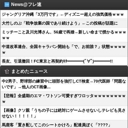
News@フレ速
ジャングリア沖縄「3万円です」←ディズニー超えの強気価格ｗｗｗ
大竹しのぶ「戦争放棄の国であり続けよう」←この投稿が話題に
ミッチーこと及川光博さん、56歳で再婚→新しい命まで授かるｗｗｗ
ｗｗ
中道改革連合、全国キャラバン開始も「で、お前誰？」状態ｗｗｗｗ
ｗ
長友、引退撤回！FC東京と再契約ｷﾀ━━━━(ﾟ∀ﾟ)━━━━!!
まとめたニュース
中2男子、野球部の練習中に頭部を強打しCT検査→70代医師「問題な
いです」→他人のCT画像...
【悲報】全盛期のエマ・ワトソン可愛すぎワロッタｗｗｗｗｗｗｗｗ
ｗ
【画像】クソ親「うちの子には絶対にゲームさせないしテレビも見さ
せない！！！！！」
馬鹿客「置き配してこのシートかけろ」配達員ぼく「????」