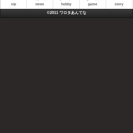
vip
news
hobby
game
story
©2011
ワロタあんてな