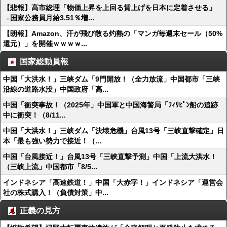
【悲報】高市総理「物価上昇を上回る賃上げを日本に定着させる」
→国家公務員月給3.51％増...
【朗報】Amazon、汗が飛び散る灼熱の「マンガ毎週末セール（50%
還元）」を開催ｗｗｗｗ...
国家総動員報
中国「大洪水！」三峡ダム「9門開放！（全力放流」中国都市「三峡
沿線の道路水没」中国政府「高...
中国「衝突事故！（2025年」中国軍と中国海警局「ﾌｨﾘﾋﾟﾝ船の追跡
中に衝突！（8/11...
中国「大洪水！」三峡ダム「決壊危機」台風13号「三峡直撃確定」日
本「最も強い勢力で接近！（...
中国「台風接近！」台風13号「三峡直撃予測」中国「上流大洪水！
（三峡上流」中国都市「8/5...
インドネシア「高速鉄道！」中国「大赤字！」インドネシア「運営会
社の株式購入！（負債対策」中...
正義の見方