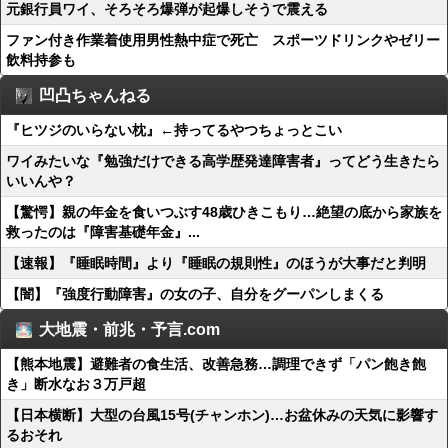
元銀行員ワイ、そろそろ爆弾が起爆しそうで震える
ファン付き作業着使用男性熱中症で死亡 スポーツドリンクやゼリー
飲料持参も
凹凸ちゃんねる
『ヒツジのいらない枕』←持ってるやつちょっとこい
ワイみたいな『勉強だけできる高学歴発達障害者』ってどう生きたら
いいんや？
【驚愕】親の年金を食いつぶす48歳ひきこもり…絶望の底から家族を
救ったのは『障害基礎年金』...
【速報】『睡眠時間』より『睡眠の規則性』のほうが大事だと判明
【闇】『強度行動障害』の女の子、自分をグーパンしまくる
大地震・前兆・予言.com
【熊本地震】避難者の食生活、改善急務…調理できず「パン飽き飽
き」断水なお３万戸超
【日本横断】大型の台風15号(チャンホン)…お盆休みの天気に影響す
るおそれ