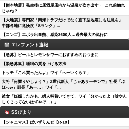
【熊本地震】発生後に居酒屋店内から温泉が吹き出す ← これ前触れ
じゃね？
【大地震】専門家「南海トラフだけでなく直下型地震にも注意を」…
中部各地に危険度「Sランク」...
【コンゴ】エボラ出血熱、感染3600人…過去最大の流行に
エレファント速報
【急募】ビールとレモンサワーにおすすめのおつまに
【緊急募集】睡眠の質を上げる方法
トッモ「これ買ったんよ」ワイ「へーいくら？」
大将「何握りやしょう？」Z世代新人「じゃあサーモンで」社長「ぶ
ほっw」部長「あー…」ワイ「...
彼女「妊娠したかも…婦人科着いてきて」ワイ「分かったよ（嘘やん
しくじってないはずやぞ…）」
SSびより
【シャニマス】ぱいずりんぜ【R-18】