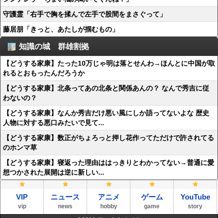
守護霊「右手で胸を揉んで左手で股間をまさぐって」
藤居朋「きっと、あたしが掴むもの」
知識の城 群雄割拠
【どうする家康】たった10万じゃ明は落とせんわ→ほんとに中国が取
れるとおもったんだろうか
【どうする家康】北条ってあの北条と関係あんの？ なんで秀吉に従
わないの？
【どうする家康】なんか秀吉だけ悪い風にしか語ってないよな 歴史
人物に対する悪口みたいで見て...
【どうする家康】数正がちょろっと押し花作ってただけで許されてる
のホンマ草
【どうする家康】寝返った理由ははっきりとわかってない→普通に愛
想つかされた展開は逆に新しい...
VIP
ニュース
アニメ
ゲーム
YouTube
vip
news
hobby
game
story