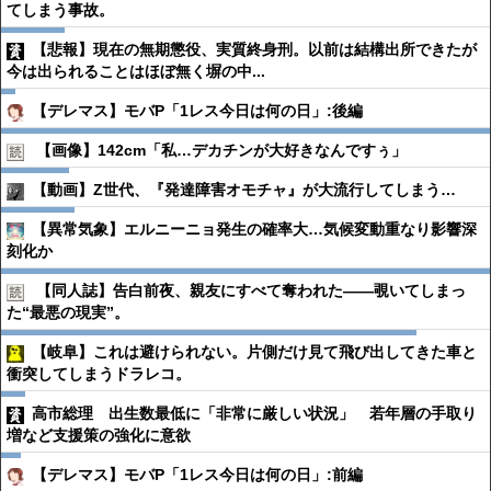
てしまう事故。
【悲報】現在の無期懲役、実質終身刑。以前は結構出所できたが
今は出られることはほぼ無く塀の中...
【デレマス】モバP「1レス今日は何の日」:後編
【画像】142cm「私…デカチンが大好きなんですぅ」
【動画】Z世代、『発達障害オモチャ』が大流行してしまう…
【異常気象】エルニーニョ発生の確率大…気候変動重なり影響深
刻化か
【同人誌】告白前夜、親友にすべて奪われた――覗いてしまっ
た“最悪の現実”。
【岐阜】これは避けられない。片側だけ見て飛び出してきた車と
衝突してしまうドラレコ。
高市総理 出生数最低に「非常に厳しい状況」 若年層の手取り
増など支援策の強化に意欲
【デレマス】モバP「1レス今日は何の日」:前編