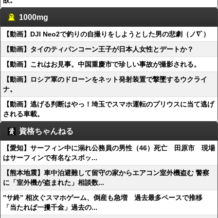
故。
1000mg
【動画】DJI Neo2で釣りの自撮りをしようとした男の悲劇（ノ∇`）
【動画】タイのティパンコーン王子が日本人女性とデートか？
【動画】これはお見事。中国重慶市で珍しい事故が撮影される。
【動画】ロシア軍のドローンをネット発射装置で撃墜するウクライ
ナ。
【動画】逃げる判断はやっ！埼玉でスマホ運転のプリウスに当て逃げ
される車載。
資格ちゃんねる
【愛知】サーフィン中に溺れ公務員の男性（46）死亡 田原市 現場
はサーフィンで有名なスポッ...
【熊本地震】車中泊避難して留守の家からエアコン室外機盗む 警察
に「室外機が盗まれた」相談数...
”サ終” 相次ぐスマホゲーム、倒産も急増 過去最多ペースで推移
「当たれば一攫千金」過去の...