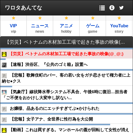
ワロタあんてな
VIP
ニュース
アニメ
ゲーム
YouTube
vip
news
hobby
game
story
【労災】ベトナムの木材加工工場で起きた事故の映像(@_@;)
【労災】ベトナムの木材加工工場で起きた事故の映像(@_@;)
【速報】渋谷区、『公共のゴミ箱』設置へ
【悲報】歌舞伎町のバー、客の若い女をガチ恋させて権力者に上
納セ●︎クス
【気象庁】線状降水帯システム不具合、午後6時に復旧…担当者
「ご不便をおかけし大変申し訳ない...
お嬢様、品あるのにエッチすぎてぶ●︎かけられた
【悲報】女子アナ、全世界に性行為を大公開
【動画】これは罠すぎる。マンホールの蓋が回転して女性が消え