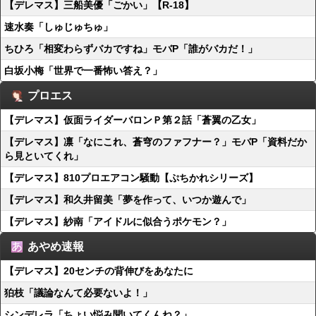
【デレマス】三船美優「ごかい」【R-18】
速水奏「しゅじゅちゅ」
ちひろ「相変わらずバカですね」モバP「誰がバカだ！」
白坂小梅「世界で一番怖い答え？」
プロエス
【デレマス】仮面ライダーバロンＰ第２話「蒼翼の乙女」
【デレマス】凛「なにこれ、蒼穹のファフナー？」モバP「資料だか
ら見といてくれ」
【デレマス】810プロエアコン騒動【ぷちかれシリーズ】
【デレマス】和久井留美「夢を作って、いつか遊んで」
【デレマス】紗南「アイドルに似合うポケモン？」
あやめ速報
【デレマス】20センチの背伸びをあなたに
狛枝「議論なんて必要ないよ！」
シンデレラ「ちょい悩み聞いてくんね？」