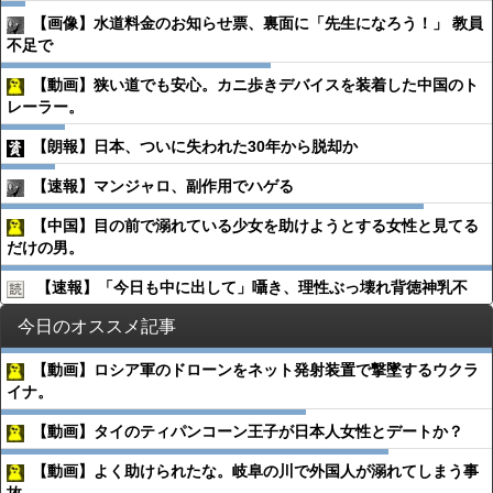
【画像】水道料金のお知らせ票、裏面に「先生になろう！」 教員
不足で
【動画】狭い道でも安心。カニ歩きデバイスを装着した中国のト
レーラー。
【朗報】日本、ついに失われた30年から脱却か
【速報】マンジャロ、副作用でハゲる
【中国】目の前で溺れている少女を助けようとする女性と見てる
だけの男。
【速報】「今日も中に出して」囁き、理性ぶっ壊れ背徳神乳不
今日のオススメ記事
【動画】ロシア軍のドローンをネット発射装置で撃墜するウクラ
イナ。
【動画】タイのティパンコーン王子が日本人女性とデートか？
【動画】よく助けられたな。岐阜の川で外国人が溺れてしまう事