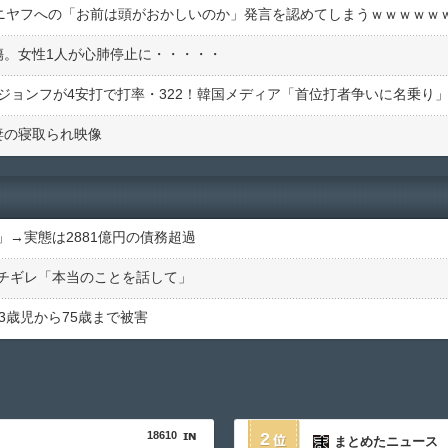
タニヤフへの「お前は頭がおかしいのか」発言を認めてしまうｗｗｗｗｗ
傷。女性1人が心肺停止に・・・・・
ジョンフが4安打で打率・322！韓国メディア「首位打者争いに名乗り
妻の寝取られ映像
→実態は2881億円の債務超過
チギレ「本当のことを話して」
3歳児から75歳まで被害
18610
2
まとめたニュース