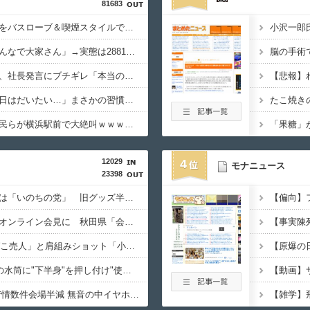
81683
秋田県職員さん、会見をバスローブ＆喫煙スタイルで対応してしまい大炎上ｗ
高配当をうたった「みんなで大家さん」→実態は2881億円の債務超過
脳の手術
イオン爆発事故の遺族、社長発言にブチギレ「本当のことを話して」
【悲報】
大久保佳代子「休みの日はだいたい…」まさかの習慣を暴露ｗｗｗ
たこ焼き
「小泉やめろ！」→市民らが横浜駅前で大絶叫ｗｗｗｗｗｗｗｗ
「果糖」
12029
4
モナニュース
23398
れいわ新選組の新党名は「いのちの党」 旧グッズ半額で販売 どうなる秘書給与疑惑
職員がバスローブ姿でオンライン会見に 秋田県「会見の対応に問題があった」
【????】「ゾンビたばこ売人」と肩組みショット「小園海斗」に注がれる“厳しい視線” 「レギュラー剥奪も選択肢のひとつに」
【 つ 】面識ある女性の水筒に"下半身"を押し付け"使用不能"にした疑い 66歳男を「器物損壊」容疑で逮捕 札幌市
「盆踊り」は騒音か 苦情数件会場半減 無音の中イヤホンから流れる曲に合わせ踊るサイレント盆ダンスも