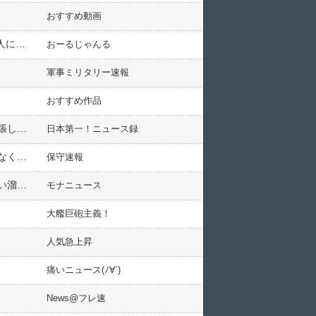
おすすめ動画
化学兵器処理中に毒ガス漏出「日本人作業員2人が入院」 旧日本軍が中国に遺棄として中国の要望により日本人に作業させている模
おーるじゃんる
軍事ミリタリー速報
おすすめ作品
【自民】元おニャン子クラブ・生稲晃子氏が参院予算委員会で初質問「どこを見ていいか分からないくらい緊張しています」
日本第一！ニュース録
小泉防衛相、中国にカウンター「必要なのは相手がいないところで事実に基づかない主張を繰り返すことではなく、直接率直に話し合うことだ」
保守速報
【マスゴミ】滋賀県彦根市で「ゴミ袋が買えない」と市民から苦情→供給量は例年通り、マスコミの煽りで買い溜めした人が増えたのが原因
モナニュース
大艦巨砲主義！
人気急上昇
痛いニュース(ﾉ∀`)
News@フレ速