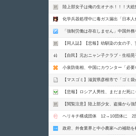
陸上部女子は俺の生オナホ！！！大総
「強制労働は存在しません」中国外務
【同人誌】【悲報】幼馴染の女の子、実
【悲報】ロシア人男性、まだまだ死に
【閲覧注意】陸上部少女、盗撮から強
ヘリキチ構成団体 12→10団体に 2
政府、外食業界と中小農家への補助を