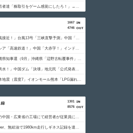
【衝撃】若者達「株取引をゲーム感覚にしたろ！」→結果
1667
4746
中国「台風接近！」台風13号「三峡直撃予測」中国「上流大洪水！（三峡上流」中国都市「8/5の映像（動画」三峡ダム「緊急放流（決壊危機」中国「下流大水害（震え声」→
インドネシア「高速鉄道！」中国「大赤字！」インドネシア「運営会社の株式購入！（負債対策」中国「はい（巨額負債」インドネシア「700km延伸計画！（実質中止」→
日本「沖縄県知事選（9月」沖縄県「辺野古転覆事件」日教組「同志社批判！（社民系」日本「日教組と全教は対立状態（内ｹﾞﾊﾞ」特別調査委員会「同志社に猛省促す」→
中国「大洪水！」中国ダム「決壊」地元民「公式発表より死者多い！」中国政府「住民拘束！（安否不明」中国当局「救助隊動画も削除」台風13号「三峡ﾀﾞﾑ接近中」→
日本「熊本地震（震度7」イオンモール熊本「LPG漏れて爆発（液化石油ｶﾞｽ」日本「爆発で火災が吹き飛ぶ（爆轟発生説」ハビタ「遺族説明の虚偽を認める（営業部長発言」→
1301
ス録
8576
経済崩壊の中国・広東省の工場にて経営者が従業員に半年以上給料未払いした挙句高飛び。工場は空っぽに
日産e-power、無給油で1980km走行しギネス記録を達成、無駄な発電や送電ロスなくEVよりエコを証明