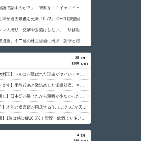
「俺に韓国語で話すのか？」…警察を「ニイェニイェニイェ」とからかう韓国滞在外国人の投稿動画が物議
韓国で出生率が過去最低を更新「0.72」 OECD加盟国で唯一 1を下回る
【韓国】ユン大統領「交渉や妥協はしない」 研修医集団ボイコット受け
徴用被害者遺族、不二越の株主総会に出席 謝罪と賠償求める
28
1280
【世界三大料理】トルコが選ばれた理由がヤバい！ネット民が激論した結果
【いただきます】宗教行為と激詰めした派遣社員、ネットで大炎上
【戦国皆殺し】日本語が通じたから殺戮が少なかった？歴史の真実
【中川翔子】才能と虚言癖が同居する“しょこたん”が天下を取れなかった理由
【がん原因】1位は感染症16.6%！喫煙・飲酒より多い衝撃の真実
4
246