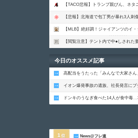
【TACO悲報】トランプ親びん、ネ
【悲報】北海道で包丁男が暴れ3人刺
【MLB】絶好調！ジャイアンツのイ・
【閲覧注意】テント内で中●︎しされた
今日のオススメ記事
高配当をうたった「みんなで大家さん」
イオン爆発事故の遺族、社長発言にブ
ドンキのうなぎ食べた14人が食中毒…
1
News@フレ速