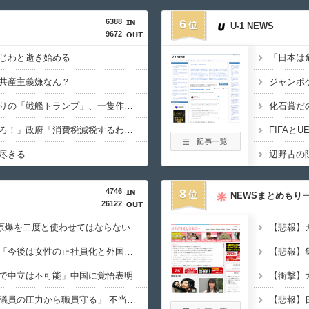
6388
6
U-1 NEWS
9672
じわと逝き始める
共産主義嫌なん？
【悲報】トランプ肝入りの「戦艦トランプ」、一隻作るのに4兆円かかる模様wwwwwww
野党「消費税を減税しろ！」政府「消費税減税するわｗ」野党「消費税を減税するな！」
尽きる
4746
8
NEWSまとめもり
26122
【P】エッセイスト「原爆を二度と使わせてはならない」→リプ「もちろん中国の核も非難する？」→即ブロック
【速報】日銀植田総裁「今後は女性の正社員化と外国人の人材活用が鍵」
で中立は不可能」中国に覚悟表明
【速報】福岡県知事「議員の圧力から職員守る」 不当要求防止の条例策定へ