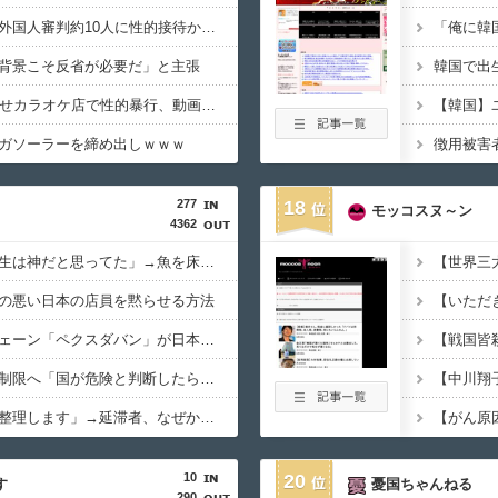
【韓国サッカー協会】外国人審判約10人に性的接待か 計1496回、約2億ウォン（約2200万円）
背景こそ反省が必要だ」と主張
15歳少女に薬と酒飲ませカラオケ店で性的暴行、動画撮影 54歳無職を再逮捕 動画770本も見つかる
ガソーラーを締め出しｗｗｗ
277
18
モッコスヌ～ン
4362
中国人「日本の食品衛生は神だと思ってた」→魚を床に落として洗って陳列するのを見て幻滅
の悪い日本の店員を黙らせる方法
韓国の人気コーヒーチェーン「ペクスダバン」が日本初上陸→東京・新橋に１号店オープン
中国、技術者の出国を制限へ「国が危険と判断したら出国禁止」
韓国「返せない借金は整理します」→延滞者、なぜか増え続ける…
10
20
す
憂国ちゃんねる
290