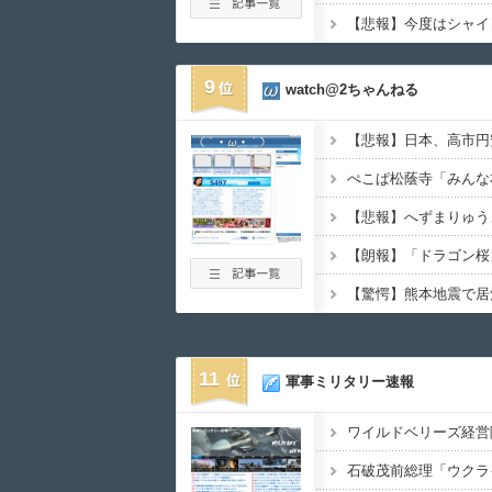
9
watch@2ちゃんねる
11
軍事ミリタリー速報