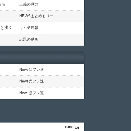
ｗｗ
正義の見方
NEWSまとめもりー
」と沸く
キムチ速報
話題の動画
News@フレ速
News@フレ速
News@フレ速
15885