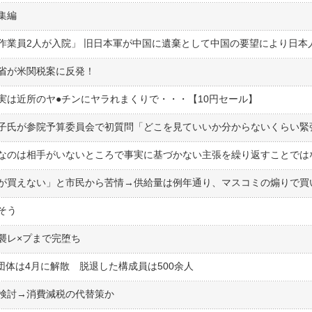
集編
省が米関税案に反発！
は近所のヤ●︎チンにヤラれまくりで・・・【10円セール】
そう
襲レ×プまで完堕ち
団体は4月に解散 脱退した構成員は500余人
検討→消費減税の代替策か