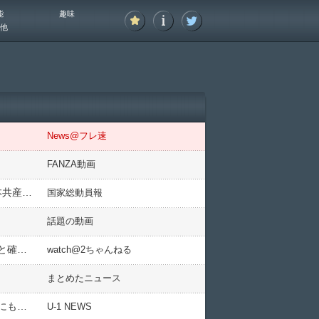
能
趣味
他
News@フレ速
FANZA動画
日本「辺野古転覆事件」沖縄教職員組合「教育法違反認定を批判！」X民「沖教祖はｵｰﾙ沖縄の構成団体！(日本共産党系」沖縄教職員組合「ｵｰﾙ沖縄の選挙協力！(画像」→
国家総動員報
話題の動画
「お互いが同時に舌と舌を動かした。求められてると思った」元ジャンポケ・斉藤被告が語った「同意があると確信」した当日の様子
watch@2ちゃんねる
まとめたニュース
「何故まだ社会に戻れる気でいる？」と旭川殺人事件の被告の言い分にツッコミ殺到、この期に及んで被害者にも責任があると言い出して……
U-1 NEWS