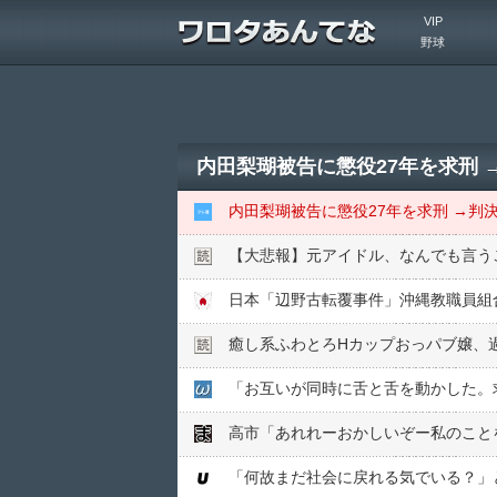
VIP
野球
内田梨瑚被告に懲役27年を求刑 
内田梨瑚被告に懲役27年を求刑 →判決
【大悲報】元アイドル、なんでも言う
癒し系ふわとろHカップおっパブ嬢、
高市「あれれーおかしいぞー私のこと