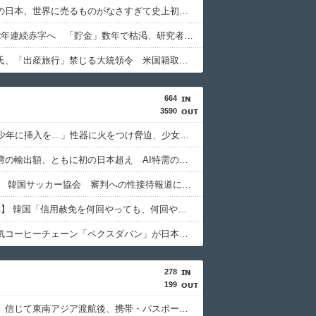
経済大国の日本、世界に売るものがなさすぎて史上初めて韓国台湾に輸出額抜かされ
【東大】2年連続赤字へ 「貯金」数年で枯渇、研究者の削減不可避
トランプ氏、「出産旅行」禁じる大統領令 米国籍取得を目的とした中国人らの渡米を問題視
664
3590
「14歳の少年に挿入を…」性器に火をつけ脅迫、少女達はモップで…657人が死亡した韓国“最悪の人権侵害”のおぞましすぎる実態
韓国と台湾の輸出額、ともに初の日本超え AI特需の恩恵で差 26年上期
【東スポ】 韓国サッカー協会 審判への性接待報道にＳＮＳ紛糾「徹底追及」「２００２年はどうなの？」
【Money1】 韓国「信用赦免を何回やっても、何回やっても」⇒ 257万人赦免したのに60万人がまた延滞者に転落！
韓国の人気コーヒーチェーン「ペクスダバン」が日本初上陸！東京・新橋に1号店オープン
278
199
「高収入」信じて東南アジア渡航後、携帯・パスポート奪われ監禁…韓国人の被害急増