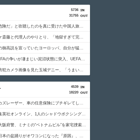
5736
31755
「日本は危険だ」と吹聴したのを真に受けた中国人旅行客、だが代替旅行先が日本ほど安全ではなかった結果……
ジャンポケ斎藤と代理人のやりとり、「地獄すぎて完全にコントになってる……」と衝撃を受ける人が続出中
化石賞だの御高説を宣っていたヨーロッパ、自分が猛暑に襲われると為すすべべもなくダメージを受けてしまい……
FIFAとUEFAの争いが凄まじい泥沼状態に突入、UEFAの要求を呑んだFIFAだったがUEFA側は強硬姿勢を崩さず……
辺野古の防犯カメラ画像を見た玉城デニー、「うまい言い訳が思いつかなかったからそれかよ」と有権者を呆れさせるコメントを……
4539
ー
18220
【悲報】カズレーザー、車の任意保険にブチギレてしまう！！！！！！
【悲報】集英社オンライン、1人のシャドウボクシング（43億注文）によって長期間業務を妨害され続けていた模様・・・
【衝撃】大阪府警、ミナミの“ベトナムビル”を家宅捜索した結果・・・・・・
【悲報】日本の盆踊りがオワコンになった『原因』、ついに判明する・・・・・