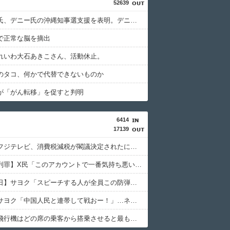
52639
小沢一郎氏、デニー氏の沖縄知事選支援を表明。デニー氏を支援しない中革連を批判
で正常な脳を摘出
れいわ大石あきこさん、活動休止。
のタコ、何かで代替できないものか
が「がん転移」を促すと判明
6414
17139
【偏向】フジテレビ、消費税減税が閣議決定されたにも関わらず、消費税減税に反対する大学生を用意して印象操作
【事実陳列罪】X民「このアカウントで一番気持ち悪いポストを教えて」 grok「わざわざ俺を呼んで全ポスト漁らせようとしてるこのポストが一番気持ち悪い」
【原爆の日】サヨク「スピーチする人が全員この防弾ガラスなのでしょうか。高市だけなら、天下の恥晒し者です」→石破茂も防弾ガラスで演説してました
【動画】サヨク「中国人民と連帯して戦おー！」…ネット「正体隠さなくなったなぁ」「普通に外患誘致じゃないのかな」
【雑学】飛行機はどの席の乗客から搭乗させると最もスムーズに出発できるかのシミュレーション動画