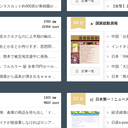
【悲報】今度はシャインマスカット約400房が果樹園から盗まれる 参議院議員「日本人ではないと思う」
2783
10
国家総動員報
22354
【悲報】日本、高市円安ホクホクなのに上半期の輸出額が台湾と韓国に抜かれる・・・
ぺこぱ松蔭寺「みんな右とか左とか拘りすぎ。思想関係なく応援しようよ」
【悲報】へずまりゅう、熊本で被災地支援中に発熱… 「緊急で病院に向かい点滴を打ったら楽に」 回復を報告
【朗報】「ドラゴン桜」フルカラー 版 全巻70円セールｗｗｗｗｗｗｗｗ スポーツ漫画50％ポイント還元セール
【驚愕】熊本地震で居酒屋から温泉が湧き出るｗｗｗｗｗｗｗｗｗｗｗｗ
1323
12
日本第一！ニュー
9822
ワイルドベリーズ経営陣、倉庫の商品を持ち出し「ドローン攻撃で焼失した」として処理…ロシア当局が捜査！
石破茂前総理「ウクライナが核放棄しなければロシア侵攻しなかった」！