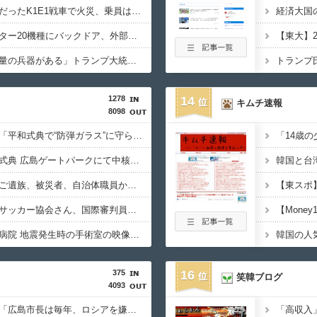
韓国陸軍の射撃訓練中だったK1E1戦車で火災、乗員は避難…エンジンルーム付近から出火！
中国企業Zbtlink製ルーター20機種にバックドア、外部から完全制御のおそれ！
アメリカには「膨大な量の兵器がある」トランプ大統領が主張…在庫枯渇の報道受け！
1278
14
キムチ速報
8098
【これは酷い】反高市「平和式典で“防弾ガラス”に守られながらスピーチ。『高市出て行け』の声も。そういう人が日本の総理」→ツッコミ多数「石破さんの時からだよ」
【閲覧注意動画】平和式典 広島ゲートパークにて中核派がバリキッショい“ムカデ行進”を披露「高市！打倒！式典！粉砕！」
【動画】熊本県知事「ご遺族、被災者、自治体職員からメディアの報道に対し、極めて強い不満や苦情が出ている」記者「具体的には？」→
【もう滅茶苦茶】韓国サッカー協会さん、国際審判員らに『性接待』をしていたことが判明 2011～12年にかけて 日本審判も対象との指摘も
【必見動画】熊本総合病院 地震発生時の手術室の映像が色んな意味で衝撃的だと話題に
375
16
笑韓ブログ
4093
【悲報】ロシア報道官「広島市長は毎年、ロシアを嫌悪する『偽りの呪文』を繰り返し、日本人をゾンビ化させている」と主張