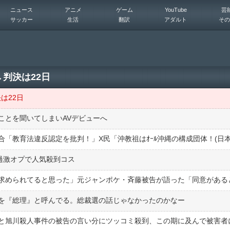
ニュース
アニメ
ゲーム
YouTube
芸
サッカー
生活
翻訳
アダルト
その
→判決は22日
は22日
ことを聞いてしまいAVデビューへ
過激オプで人気殺到コス
を『総理』と呼んでる。総裁選の話じゃなかったのかなー