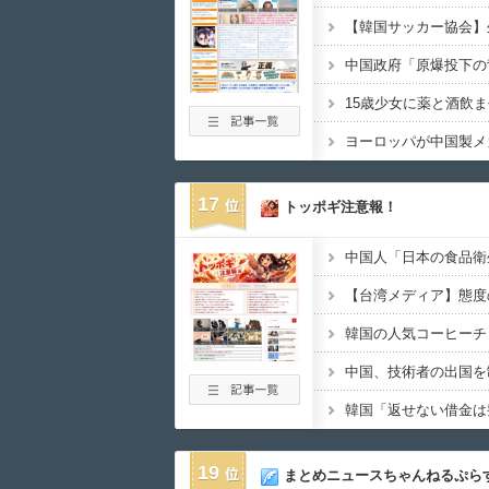
中国政府「原爆投下の
ヨーロッパが中国製メ
17
トッポギ注意報！
【台湾メディア】態度
19
まとめニュースちゃんねるぷら