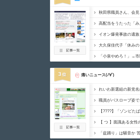
3
痛いニュース(ﾉ∀`)