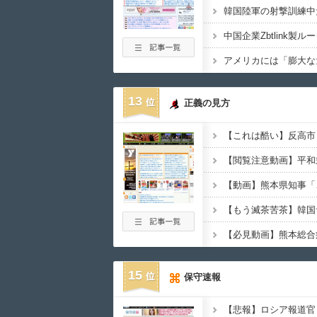
13
正義の見方
15
保守速報