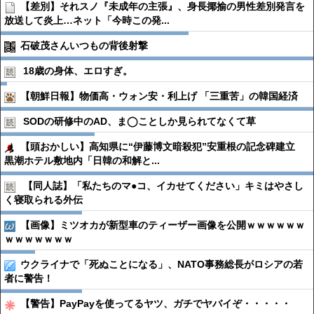
【差別】それスノ『未成年の主張』、身長揶揄の男性差別発言を
放送して炎上…ネット「今時この発...
石破茂さんいつもの背後射撃
18歳の身体、エロすぎ。
【朝鮮日報】物価高・ウォン安・利上げ 「三重苦」の韓国経済
SODの研修中のAD、ま◯ことしか見られてなくて草
【頭おかしい】高知県に“伊藤博文暗殺犯”安重根の記念碑建立
黒潮ホテル敷地内「日韓の和解と...
【同人誌】「私たちのマ●︎コ、イカせてください」キミはやさし
く寝取られる外伝
【画像】ミツオカが新型車のティーザー画像を公開ｗｗｗｗｗｗ
ｗｗｗｗｗｗｗ
ウクライナで「死ぬことになる」、NATO事務総長がロシアの若
者に警告！
【警告】PayPayを使ってるヤツ、ガチでヤバイぞ・・・・・