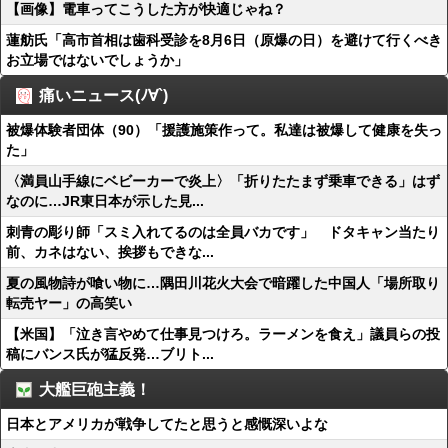
【画像】電車ってこうした方が快適じゃね？
蓮舫氏「高市首相は歯科受診を8月6日（原爆の日）を避けて行くべき
お立場ではないでしょうか」
痛いニュース(ﾉ∀`)
被爆体験者団体（90）「援護施策作って。私達は被爆して健康を失っ
た」
〈満員山手線にベビーカーで炎上〉「折りたたまず乗車できる」はず
なのに…JR東日本が示した見...
刺青の彫り師「スミ入れてるのは全員バカです」 ドタキャン当たり
前、カネはない、挨拶もできな...
夏の風物詩が喰い物に…隅田川花火大会で暗躍した中国人「場所取り
転売ヤー」の高笑い
【米国】「泣き言やめて仕事見つけろ。ラーメンを食え」議員らの投
稿にバンス氏が猛反発…ブリト...
大艦巨砲主義！
日本とアメリカが戦争してたと思うと感慨深いよな