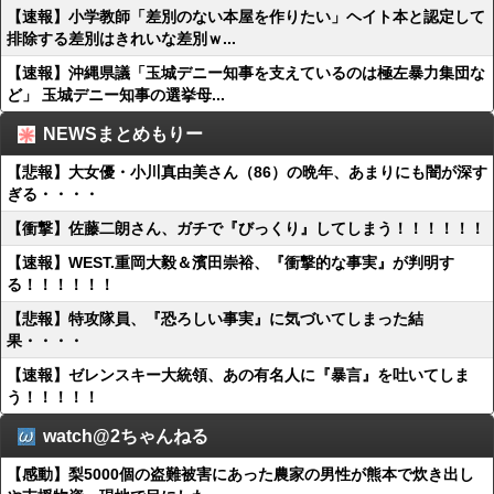
【速報】小学教師「差別のない本屋を作りたい」ヘイト本と認定して
排除する差別はきれいな差別ｗ...
【速報】沖縄県議「玉城デニー知事を支えているのは極左暴力集団な
ど」 玉城デニー知事の選挙母...
NEWSまとめもりー
【悲報】大女優・小川真由美さん（86）の晩年、あまりにも闇が深す
ぎる・・・・
【衝撃】佐藤二朗さん、ガチで『びっくり』してしまう！！！！！！
【速報】WEST.重岡大毅＆濱田崇裕、『衝撃的な事実』が判明す
る！！！！！！
【悲報】特攻隊員、『恐ろしい事実』に気づいてしまった結
果・・・・
【速報】ゼレンスキー大統領、あの有名人に『暴言』を吐いてしま
う！！！！！
watch@2ちゃんねる
【感動】梨5000個の盗難被害にあった農家の男性が熊本で炊き出し