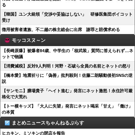
る
【韓国】ユン大統領「交渉や妥協はしない」 研修医集団ボイコット
受け
徴用被害者遺族、不二越の株主総会に出席 謝罪と賠償求める
モッコスヌ～ン
【長崎原爆】被爆者84歳、中学生の「核武装」質問に答えられず…ネ
ットで物議
【消費減税】反対9人判明！河野・石破ら全員の名前とネットの怒り
【橋本愛】地震祈りに「偽善」批判殺到！佐藤二朗騒動後初SNSの逆
説
【サンモニ】膳場貴子「ヘイト進む」発言にネット激怒！永住許可厳
格化で大荒れ
【トー横キッズ】「大人に失望」発言にネット喝采「甘え」「働け」
の本質
まとめニュースちゃんねるぷらす
ヒカキン、ミソキンの閉店を報告