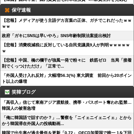
保守速報
【悲報】メディアが使う主語デカ言葉の正体、ガチでこれだったｗｗ
ｗｗ
政府「ガキにSNSは早いやろ」SNS年齢制限法案提出検討
【悲報】消費税減税に反対している自民党議員9人が判明ｗｗｗｗｗ
ｗ
【悲報】中国、橋の欄干が強風一発で粉々に 鉄筋ゼロ 当局「接着
剤でくっつけただけ」「正常で...
「外国人受け入れ反対」大幅増56.3(%) 東大調査 前回から20ポイン
ト以上の爆増
笑韓ブログ
「高収入」信じて東南アジア渡航後、携帯・パスポート奪われ監禁…
韓国人の被害急増
「俺に韓国語で話すのか？」…警察を「ニイェニイェニイェ」とから
かう韓国滞在外国人の投稿動画...
韓国で出生率が過去最低を更新「0.72」 OECD加盟国で唯一 1を下回