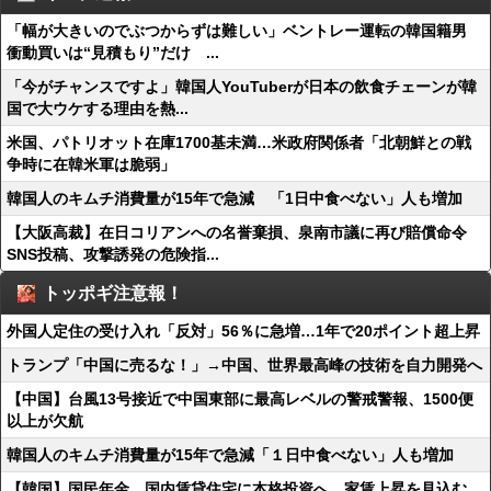
「幅が大きいのでぶつからずは難しい」ベントレー運転の韓国籍男
衝動買いは“見積もり”だけ ...
「今がチャンスですよ」韓国人YouTuberが日本の飲食チェーンが韓
国で大ウケする理由を熱...
米国、パトリオット在庫1700基未満…米政府関係者「北朝鮮との戦
争時に在韓米軍は脆弱」
韓国人のキムチ消費量が15年で急減 「1日中食べない」人も増加
【大阪高裁】在日コリアンへの名誉棄損、泉南市議に再び賠償命令
SNS投稿、攻撃誘発の危険指...
トッポギ注意報！
外国人定住の受け入れ「反対」56％に急増…1年で20ポイント超上昇
トランプ「中国に売るな！」→中国、世界最高峰の技術を自力開発へ
【中国】台風13号接近で中国東部に最高レベルの警戒警報、1500便
以上が欠航
韓国人のキムチ消費量が15年で急減「１日中食べない」人も増加
【韓国】国民年金、国内賃貸住宅に本格投資へ…家賃上昇を見込む