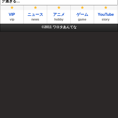
ク過ぎる…
VIP
ニュース
アニメ
ゲーム
YouTube
vip
news
hobby
game
story
©2011
ワロタあんてな