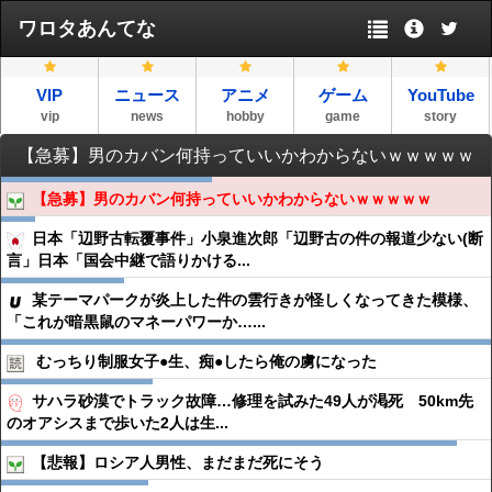
ワロタあんてな
VIP
ニュース
アニメ
ゲーム
YouTube
vip
news
hobby
game
story
【急募】男のカバン何持っていいかわからないｗｗｗｗｗ
【急募】男のカバン何持っていいかわからないｗｗｗｗｗ
日本「辺野古転覆事件」小泉進次郎「辺野古の件の報道少ない(断
言」日本「国会中継で語りかける...
某テーマパークが炎上した件の雲行きが怪しくなってきた模様、
「これが暗黒鼠のマネーパワーか…...
むっちり制服女子●︎生、痴●︎したら俺の虜になった
サハラ砂漠でトラック故障…修理を試みた49人が渇死 50km先
のオアシスまで歩いた2人は生...
【悲報】ロシア人男性、まだまだ死にそう