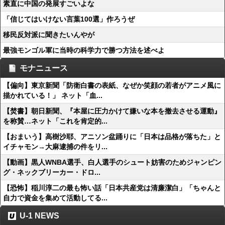
素直に中国の発展すごいよな
「信じてはいけない言葉100選」作ろうぜ
移民反対派に聞きたいんやが
最強モンゴル軍に当時の科学力で勝つ方法を述べよ
モナニュース
【偏向】東京新聞「防衛白書の表紙、なぜか笑顔の若者がアニメ風に
描かれている！」 ネット「血...
【焚書】朝日新聞、『本屋に圧力かけて嫌いな本を撤去させる運動』
を称賛…ネット「これを肯定的...
【おまいう】高樹沙耶、アニソン盆踊りに「日本は品格が落ちた」と
イチャモン→大麻逮捕の件をリ...
【動画】黒人WNBA選手、白人選手のシュート妨害のためジャンピン
グ・ネックブリーカー・ドロ...
【恐怖】稲川淳二の最も怖い話「日本共産党は清廉潔白」「ちゃんと
自力で資金を集めて活動してる...
U-1 NEWS