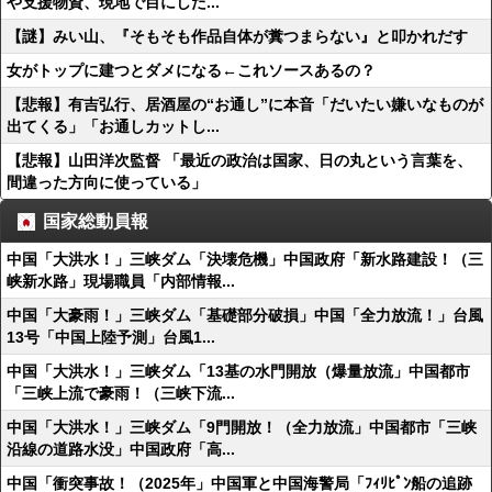
や支援物資、現地で目にした...
【謎】みい山、『そもそも作品自体が糞つまらない』と叩かれだす
女がトップに建つとダメになる←これソースあるの？
【悲報】有吉弘行、居酒屋の“お通し”に本音「だいたい嫌いなものが
出てくる」「お通しカットし...
【悲報】山田洋次監督 「最近の政治は国家、日の丸という言葉を、
間違った方向に使っている」
国家総動員報
中国「大洪水！」三峡ダム「決壊危機」中国政府「新水路建設！（三
峡新水路」現場職員「内部情報...
中国「大豪雨！」三峡ダム「基礎部分破損」中国「全力放流！」台風
13号「中国上陸予測」台風1...
中国「大洪水！」三峡ダム「13基の水門開放（爆量放流」中国都市
「三峡上流で豪雨！（三峡下流...
中国「大洪水！」三峡ダム「9門開放！（全力放流」中国都市「三峡
沿線の道路水没」中国政府「高...
中国「衝突事故！（2025年」中国軍と中国海警局「ﾌｨﾘﾋﾟﾝ船の追跡