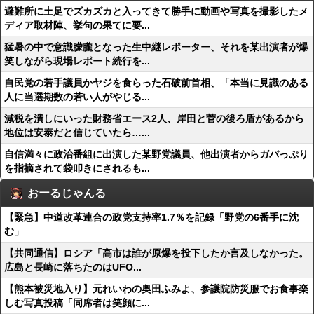
避難所に土足でズカズカと入ってきて勝手に動画や写真を撮影したメ
ディア取材陣、挙句の果てに要...
猛暑の中で意識朦朧となった生中継レポーター、それを某出演者が爆
笑しながら現場レポート続行を...
自民党の若手議員かヤジを食らった石破前首相、「本当に見識のある
人に当選期数の若い人がやじる...
減税を潰しにいった財務省エース2人、岸田と菅の後ろ盾があるから
地位は安泰だと信じていたら…...
自信満々に政治番組に出演した某野党議員、他出演者からガバっぷり
を指摘されて袋叩きにされるも...
おーるじゃんる
【緊急】中道改革連合の政党支持率1.7％を記録「野党の6番手に沈
む」
【共同通信】ロシア「高市は誰が原爆を投下したか言及しなかった。
広島と長崎に落ちたのはUFO...
【熊本被災地入り】元れいわの奥田ふみよ、参議院防災服でお食事楽
しむ写真投稿「同席者は笑顔に...