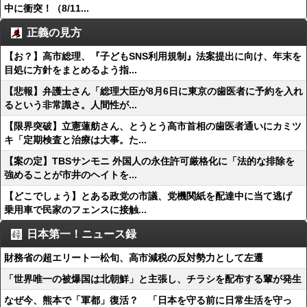
中に衝突！（8/11...
正義の見方
【お？】高市総理、『子どもSNS利用規制』法案提出に向け、年末を
目処に方針をまとめるよう指...
【悲報】弁護士さん「総理大臣が8月6日に東京の歯医者に予約を入れ
るという非常識さ。人間性が...
【限界突破】立憲蓮舫さん、とうとう高市首相の歯医者通いにカミツ
キ「定期検査と治療は大事。た...
【案の定】TBSサンモニ 外国人の永住許可厳格化に「法的な排除を
強めることが市井のヘイトを...
【どこでしょう】とある政党の市議、党機関紙を配達中に当て逃げ
乗用車で民家のフェンスに接触...
日本第一！ニュース録
財務省の超エリート一松旬、高市減税の反対勢力として左遷
「世界唯一の被爆国は北朝鮮」と主張し、チラシを配布する輩が発生
なぜ今、熊本で「軍都」復活？ 「日本を守る前に日常生活を守っ