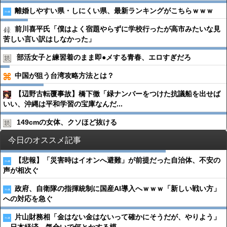
離婚しやすい県・しにくい県、最新ランキングがこちらｗｗｗ
前川喜平氏「僕はよく宿題やらずに学校行ったが高市みたいな見
苦しい言い訳はしなかった」
部活女子と練習着のまま即●︎メする青春、エロすぎだろ
中国が狙う台湾攻略方法とは？
【辺野古転覆事故】橋下徹「緑ナンバーをつけた抗議船を出せば
いい、沖縄は平和学習の宝庫なんだ...
149cmの女体、クソほど抜ける
今日のオススメ記事
【悲報】「災害時はイオンへ避難」が前提だった自治体、不安の
声が相次ぐ
政府、自衛隊の指揮統制に国産AI導入へｗｗｗ「新しい戦い方」
への対応を急ぐ
片山財務相「金はない金はないって確かにそうだが、やりよう」