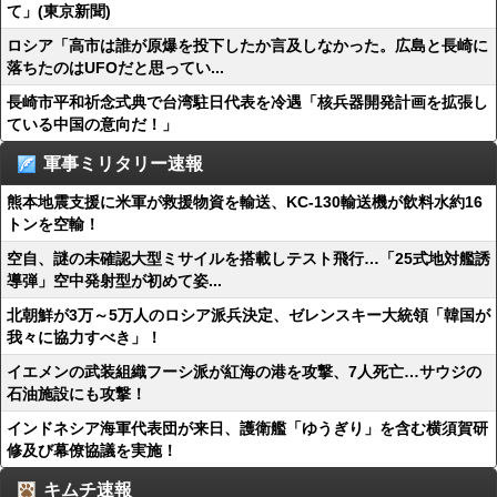
て」(東京新聞)
ロシア「高市は誰が原爆を投下したか言及しなかった。広島と長崎に
落ちたのはUFOだと思ってい...
長崎市平和祈念式典で台湾駐日代表を冷遇「核兵器開発計画を拡張し
ている中国の意向だ！」
軍事ミリタリー速報
熊本地震支援に米軍が救援物資を輸送、KC-130輸送機が飲料水約16
トンを空輸！
空自、謎の未確認大型ミサイルを搭載しテスト飛行…「25式地対艦誘
導弾」空中発射型が初めて姿...
北朝鮮が3万～5万人のロシア派兵決定、ゼレンスキー大統領「韓国が
我々に協力すべき」！
イエメンの武装組織フーシ派が紅海の港を攻撃、7人死亡…サウジの
石油施設にも攻撃！
インドネシア海軍代表団が来日、護衛艦「ゆうぎり」を含む横須賀研
修及び幕僚協議を実施！
キムチ速報