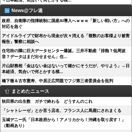
→日本経済、気合いで何とかする模...
News@フレ速
政府、自衛隊の指揮統制に国産AI導入へｗｗｗ「新しい戦い方」への
対応を急ぐ
アイドルライブで財布から現金が次々消える「複数のお客様より被害
報告」警察に相談へ
住宅街の隣に巨大データセンター爆誕。三井不動産「排熱？低周波
音？データはまだ出せません」住...
片山財務相「金はない金はないって確かにそうだが、やりよう」→日
本経済、気合いで何とかする模...
橋下徹＆古市憲寿、中居正広問題でフジ第三者委員会を批判
まとめたニュース
秋田県の出生数 ガチで終わる どうすんのこれ
「シャトレーゼ」とか言う店名、フランス人に馬鹿にされまくる
玉城デニー氏「日本政府から！アメリカから！沖縄を取り戻す！」
（動画あり）