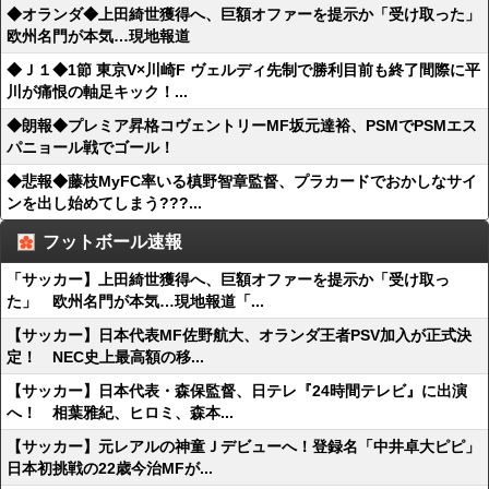
◆オランダ◆上田綺世獲得へ、巨額オファーを提示か「受け取った」
欧州名門が本気…現地報道
◆Ｊ１◆1節 東京V×川崎F ヴェルディ先制で勝利目前も終了間際に平
川が痛恨の軸足キック！...
◆朗報◆プレミア昇格コヴェントリーMF坂元達裕、PSMでPSMエス
パニョール戦でゴール！
◆悲報◆藤枝MyFC率いる槙野智章監督、プラカードでおかしなサイ
ンを出し始めてしまう???...
フットボール速報
「サッカー】上田綺世獲得へ、巨額オファーを提示か「受け取っ
た」 欧州名門が本気…現地報道「...
【サッカー】日本代表MF佐野航大、オランダ王者PSV加入が正式決
定！ NEC史上最高額の移...
【サッカー】日本代表・森保監督、日テレ『24時間テレビ』に出演
へ！ 相葉雅紀、ヒロミ、森本...
【サッカー】元レアルの神童Ｊデビューへ！登録名「中井卓大ピピ」
日本初挑戦の22歳今治MFが...