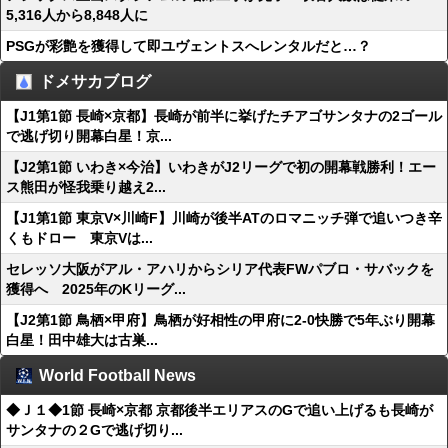
5,316人から8,848人に
PSGが彩艶を獲得して即ユヴェントスへレンタルだと…？
ドメサカブログ
【J1第1節 長崎×京都】長崎が前半に挙げたチアゴサンタナの2ゴール
で逃げ切り開幕白星！京...
【J2第1節 いわき×今治】いわきがJ2リーグで初の開幕戦勝利！エー
ス熊田が怪我乗り越え2...
【J1第1節 東京V×川崎F】川崎が後半ATのロマニッチ弾で追いつき辛
くもドロー 東京Vは...
セレッソ大阪がアル・アハリからシリア代表FWパブロ・サバックを
獲得へ 2025年のKリーグ...
【J2第1節 鳥栖×甲府】鳥栖が好相性の甲府に2-0快勝で5年ぶり開幕
白星！田中雄大は古巣...
World Football News
◆Ｊ１◆1節 長崎×京都 京都後半エリアスのGで追い上げるも長崎が
サンタナの２Gで逃げ切り...