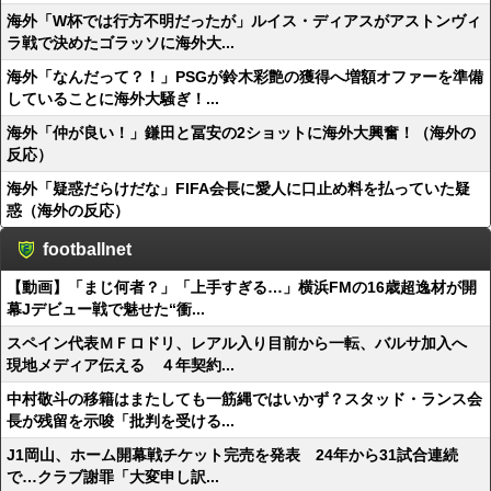
海外「W杯では行方不明だったが」ルイス・ディアスがアストンヴィ
ラ戦で決めたゴラッソに海外大...
海外「なんだって？！」PSGが鈴木彩艶の獲得へ増額オファーを準備
していることに海外大騒ぎ！...
海外「仲が良い！」鎌田と冨安の2ショットに海外大興奮！（海外の
反応）
海外「疑惑だらけだな」FIFA会長に愛人に口止め料を払っていた疑
惑（海外の反応）
footballnet
【動画】「まじ何者？」「上手すぎる…」横浜FMの16歳超逸材が開
幕Jデビュー戦で魅せた“衝...
スペイン代表ＭＦロドリ、レアル入り目前から一転、バルサ加入へ
現地メディア伝える ４年契約...
中村敬斗の移籍はまたしても一筋縄ではいかず？スタッド・ランス会
長が残留を示唆「批判を受ける...
J1岡山、ホーム開幕戦チケット完売を発表 24年から31試合連続
で…クラブ謝罪「大変申し訳...