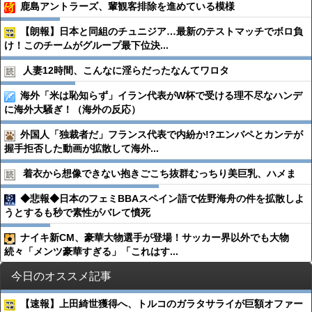
鹿島アントラーズ、輩観客排除を進めている模様
【朗報】日本と同組のチュニジア…最新のテストマッチでボロ負
け！このチームがグループ最下位決...
人妻12時間、こんなに淫らだったなんてワロタ
海外「米は恥知らず」イラン代表がW杯で受ける理不尽なハンデ
に海外大騒ぎ！（海外の反応）
外国人「独裁者だ」フランス代表で内紛か!?エンバペとカンテが
握手拒否した動画が拡散して海外...
着衣から想像できない抱きごこち抜群むっちり美巨乳、ハメま
◆悲報◆日本のフェミBBAスペイン語で佐野海舟の件を拡散しよ
うとするも秒で素性がバレて憤死
ナイキ新CM、豪華大物選手が登場！サッカー界以外でも大物
続々「メンツ豪華すぎる」「これはす...
今日のオススメ記事
【速報】上田綺世獲得へ、トルコのガラタサライが巨額オファー