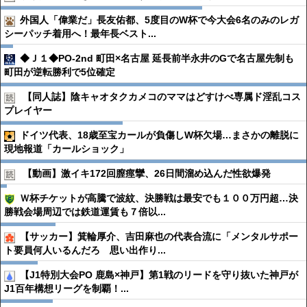
外国人「偉業だ」長友佑都、5度目のW杯で今大会6名のみのレガ
シーパッチ着用へ！最年長ベスト...
◆Ｊ１◆PO-2nd 町田×名古屋 延長前半永井のGで名古屋先制も
町田が逆転勝利で5位確定
【同人誌】陰キャオタクカメコのママはどすけべ専属ド淫乱コス
プレイヤー
ドイツ代表、18歳至宝カールが負傷しW杯欠場…まさかの離脱に
現地報道「カールショック」
【動画】激イキ172回膣痙攣、26日間溜め込んだ性欲爆発
Ｗ杯チケットが高騰で波紋、決勝戦は最安でも１００万円超…決
勝戦会場周辺では鉄道運賃も７倍以...
【サッカー】箕輪厚介、吉田麻也の代表合流に「メンタルサポー
ト要員何人いるんだろ 思い出作り...
【J1特別大会PO 鹿島×神戸】第1戦のリードを守り抜いた神戸が
J1百年構想リーグを制覇！...