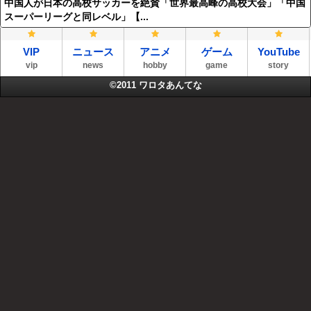
中国人が日本の高校サッカーを絶賛「世界最高峰の高校大会」「中国
スーパーリーグと同レベル」【...
VIP
ニュース
アニメ
ゲーム
YouTube
vip
news
hobby
game
story
©2011
ワロタあんてな