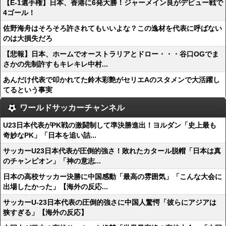
【E-1選手権】日本、香港に6発大勝！ジャーメイン良がデビュー戦で
4ゴール！
佐野海舟はそろそろ許されてもいいよな？この逸材を代表に呼ばない
のは大損失だろ
【悲報】日本、ホームでオーストラリアとドロー・・・谷口OGでま
さかの先制許すもキレキレ中村...
あんだけ代表で叩かれてた鈴木彩艶がセリエAのスタメンで大活躍し
てるという事実
ワールドサッカーチャンネル
U23日本代表がPK戦の激闘制して準決勝進出！ヨルダン「史上最も
奇妙なPK」「日本を追い詰...
サッカーU23日本代表が圧倒的強さ！敗れたカタール脱帽「日本は真
のチャンピオン」「神の意志...
日本の高校サッカー決勝に中国感動「最高の雰囲気」「こんな大会に
出場したかった」【海外の反応...
サッカーU-23日本代表の圧倒的強さに中国人驚愕「彼らにアジアは
狭すぎる」【海外の反応】