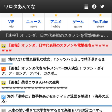
ワロタあんてな
VIP
ニュース
アニメ
ゲーム
YouTube
vip
news
hobby
game
story
【速報】オランダ、日本代表戦のスタメンを電撃発表ｗｗｗｗｗｗｗｗ
【速報】オランダ、日本代表戦のスタメンを電撃発表ｗｗｗｗｗ
ｗｗｗ
地味だけど隠れ巨乳な彼女、Tシャツハミ出しで精子尽きるま
【画像】オランダ代表 W杯メンバー26人決定！ ファン・ダイ
ク、デ・ヨング、デパイ、ガクポ...
【画像】柴咲コウさん(44)の生脚
wwwwwwwwwwwwwwwwwwwwwwww
海外「潮時だ」旗手怜央がセルティック退団を希望！（海外の反
応）
人妻の甘い囁きで大学留年するまで巣篭もりSEX沼にハマっ