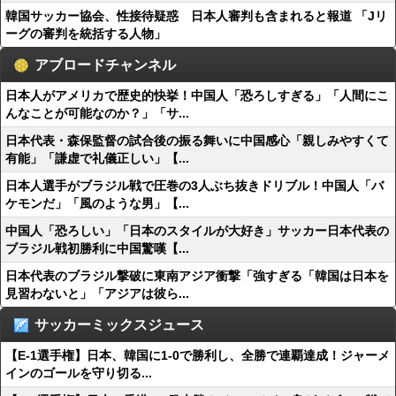
韓国サッカー協会、性接待疑惑 日本人審判も含まれると報道 「Jリ
ーグの審判を統括する人物」
アブロードチャンネル
日本人がアメリカで歴史的快挙！中国人「恐ろしすぎる」「人間にこ
んなことが可能なのか？」「サ...
日本代表・森保監督の試合後の振る舞いに中国感心「親しみやすくて
有能」「謙虚で礼儀正しい」【...
日本人選手がブラジル戦で圧巻の3人ぶち抜きドリブル！中国人「バ
ケモンだ」「風のような男」【...
中国人「恐ろしい」「日本のスタイルが大好き」サッカー日本代表の
ブラジル戦初勝利に中国驚嘆【...
日本代表のブラジル撃破に東南アジア衝撃「強すぎる「韓国は日本を
見習わないと」「アジアは彼ら...
サッカーミックスジュース
【E-1選手権】日本、韓国に1-0で勝利し、全勝で連覇達成！ジャーメ
インのゴールを守り切る...