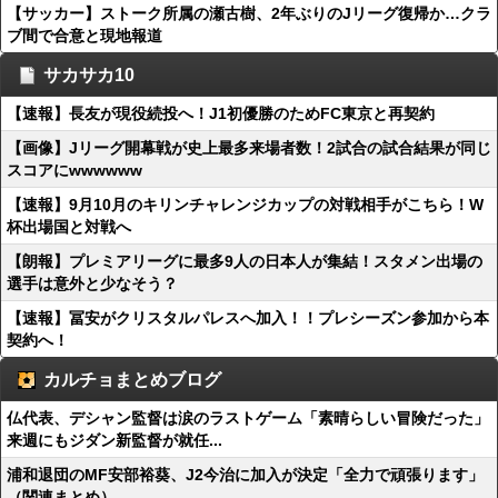
【サッカー】ストーク所属の瀬古樹、2年ぶりのJリーグ復帰か…クラ
ブ間で合意と現地報道
サカサカ10
【速報】長友が現役続投へ！J1初優勝のためFC東京と再契約
【画像】Jリーグ開幕戦が史上最多来場者数！2試合の試合結果が同じ
スコアにwwwwww
【速報】9月10月のキリンチャレンジカップの対戦相手がこちら！W
杯出場国と対戦へ
【朗報】プレミアリーグに最多9人の日本人が集結！スタメン出場の
選手は意外と少なそう？
【速報】冨安がクリスタルパレスへ加入！！プレシーズン参加から本
契約へ！
カルチョまとめブログ
仏代表、デシャン監督は涙のラストゲーム「素晴らしい冒険だった」
来週にもジダン新監督が就任...
浦和退団のMF安部裕葵、J2今治に加入が決定「全力で頑張ります」
（関連まとめ）