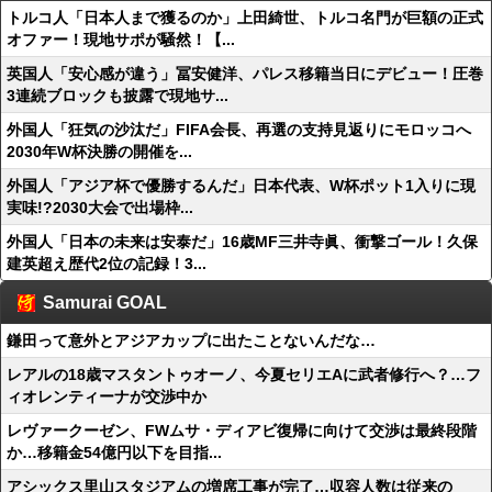
トルコ人「日本人まで獲るのか」上田綺世、トルコ名門が巨額の正式
オファー！現地サポが騒然！【...
英国人「安心感が違う」冨安健洋、パレス移籍当日にデビュー！圧巻
3連続ブロックも披露で現地サ...
外国人「狂気の沙汰だ」FIFA会長、再選の支持見返りにモロッコへ
2030年W杯決勝の開催を...
外国人「アジア杯で優勝するんだ」日本代表、W杯ポット1入りに現
実味!?2030大会で出場枠...
外国人「日本の未来は安泰だ」16歳MF三井寺眞、衝撃ゴール！久保
建英超え歴代2位の記録！3...
Samurai GOAL
鎌田って意外とアジアカップに出たことないんだな…
レアルの18歳マスタントゥオーノ、今夏セリエAに武者修行へ？…フ
ィオレンティーナが交渉中か
レヴァークーゼン、FWムサ・ディアビ復帰に向けて交渉は最終段階
か…移籍金54億円以下を目指...
アシックス里山スタジアムの増席工事が完了…収容人数は従来の