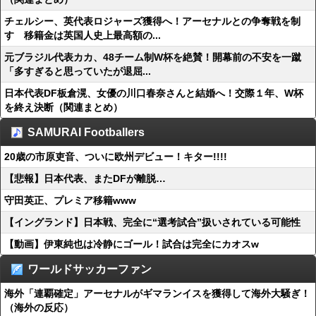
チェルシー、英代表ロジャーズ獲得へ！アーセナルとの争奪戦を制
す 移籍金は英国人史上最高額の...
元ブラジル代表カカ、48チーム制W杯を絶賛！開幕前の不安を一蹴
「多すぎると思っていたが退屈...
日本代表DF板倉滉、女優の川口春奈さんと結婚へ！交際１年、W杯
を終え決断（関連まとめ）
SAMURAI Footballers
20歳の市原吏音、ついに欧州デビュー！キター!!!!
【悲報】日本代表、またDFが離脱…
守田英正、プレミア移籍www
【イングランド】日本戦、完全に“選考試合”扱いされている可能性
【動画】伊東純也は冷静にゴール！試合は完全にカオスw
ワールドサッカーファン
海外「連覇確定」アーセナルがギマランイスを獲得して海外大騒ぎ！
（海外の反応）