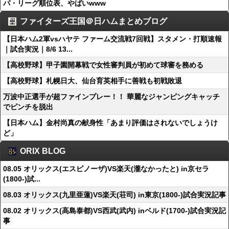
パ・リーグ順位表、やばいwww
ファイターズ王国＠日ハムまとめブログ
【日本ハム2軍vsハヤテ ファーム交流戦7回戦】スタメン・打順速報
｜試合実況｜8/6 13...
【高校野球】甲子園開幕戦で女性審判員が初めて球審を務める
【高校野球】札幌日大、仙台育英相手に善戦も初戦敗退
万波中正選手が超ファインプレー！！ 華麗なジャンピングキャッチ
でピンチを脱出
【日本ハム】金村尚真の献身性「あまり評価はされないでしょうけ
ど」
ORIX BLOG
08.05 オリックス(エスピノーザ)VS楽天(瀧なかったと) in京セラ
(1800-)試...
08.03 オリックス(九里亜蓮)VS楽天(荘司) in東京(1800-)試合実況記事
08.02 オリックス(高島泰都)VS西武(武内) inベルド(1700-)試合実況記
事