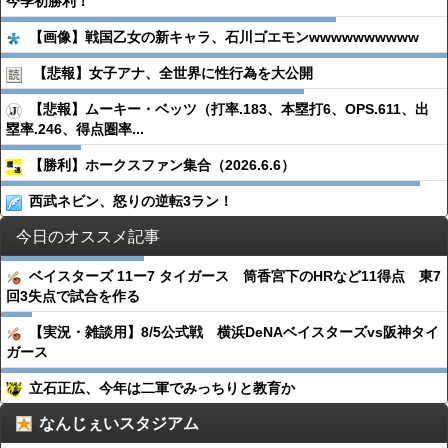
今季初勝利！
【画像】戦国乙女の新キャラ、石川ゴエモンwwwwwwwwww
【悲報】女子アナ、全世界に性行為を大公開
【悲報】ムーキー・ベッツ（打率.183、本塁打6、OPS.611、出
塁率.246、得点圏率...
【勝利】ホークスファン集合（2026.6.6）
西武ネビン、怒りの逆転3ラン！
今日のオススメ記事
ベイスターズ 11ー7 タイガース 筒香宮下のHRなど11得点 東7
回3失点で試合を作る
【実況・雑談用】8/5公式戦 横浜DeNAベイスターズvs阪神タイ
ガース
立石正広、今年は二軍でみっちりと教育か
なんじぇいスタジアム