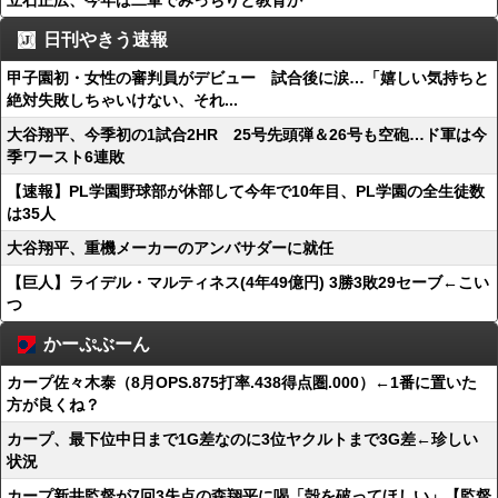
立石正広、今年は二軍でみっちりと教育か
日刊やきう速報
甲子園初・女性の審判員がデビュー 試合後に涙…「嬉しい気持ちと
絶対失敗しちゃいけない、それ...
大谷翔平、今季初の1試合2HR 25号先頭弾＆26号も空砲…ド軍は今
季ワースト6連敗
【速報】PL学園野球部が休部して今年で10年目、PL学園の全生徒数
は35人
大谷翔平、重機メーカーのアンバサダーに就任
【巨人】ライデル・マルティネス(4年49億円) 3勝3敗29セーブ←こい
つ
かーぷぶーん
カープ佐々木泰（8月OPS.875打率.438得点圏.000）←1番に置いた
方が良くね？
カープ、最下位中日まで1G差なのに3位ヤクルトまで3G差←珍しい
状況
カープ新井監督が7回3失点の森翔平に喝「殻を破ってほしい」【監督