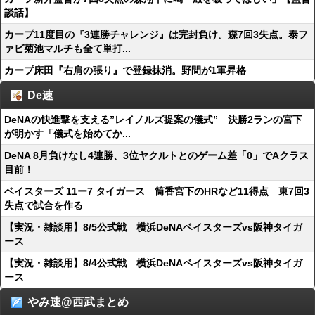
談話】
カープ11度目の『3連勝チャレンジ』は完封負け。森7回3失点。泰フ
ァビ菊池マルチも全て単打...
カープ床田『右肩の張り』で登録抹消。野間が1軍昇格
De速
DeNAの快進撃を支える”レイノルズ提案の儀式” 決勝2ランの宮下
が明かす「儀式を始めてか...
DeNA 8月負けなし4連勝、3位ヤクルトとのゲーム差「0」でAクラス
目前！
ベイスターズ 11ー7 タイガース 筒香宮下のHRなど11得点 東7回3
失点で試合を作る
【実況・雑談用】8/5公式戦 横浜DeNAベイスターズvs阪神タイガ
ース
【実況・雑談用】8/4公式戦 横浜DeNAベイスターズvs阪神タイガ
ース
やみ速@西武まとめ