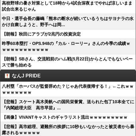
高校野球の暑さ対策として18時から4試合深夜までやれば涼しいまま
試合出来るじゃん
中日・選手会長の藤嶋「熊本の断水が続いているうちはサヨナラの水
かけ自粛しようと、野手へは岡...
【朗報】秋田にアラブが2兆円の投資決定
昨季60本塁打・OPS.948の『カル・ローリー』さんの今季の成績ｗ
ｗｗｗｗｗｗｗｗｗｗｗ
【朗報】SBさん、交流戦前のハム戦(5月22日)からとんでもないペー
スで勝ち始める
なんJ PRIDE
八村塁「ホーバスが監督辞めた？じゃあ代表復帰する！」←これｗｗ
ｗｗｗｗｗｗｗ
【悲報】スケート高木美帆への国民栄誉賞、送られた包丁10本全てに
『内閣総理大臣 高市早苗』...
【画像】VIVANTキャストのギャラリスト流出ｗｗｗｗｗｗｗｗｗ
【悲報】高市総理、避難所の挨拶に10秒もいなかったと被災者から暴
露されるｗｗｗｗｗ