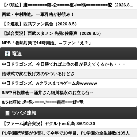
【パ順位】鷹========猫-公=====檻-/==鴎=========鷲（2026.8...
西武・中村剛也、一軍昇格が秒読み！
【２連敗】西武ファン集合（2026.8.5）
【試合実況】西武スタメン 先発:佐藤爽（2026.8.5）
NPB「暑熱対策で14時開始」→ファン「え？」
竜速
中日ドラゴンズ、今日勝てれば上位の目が見えてくるかも・・・
始球式で変な投げ方のやついるけどさ
中日ドラゴンズ、Aクラスまで4ゲーム差wwwww
8/5中日祝勝会～涌井さん細川福永のお立ち台～
8/5セ順位 虎=兎-====//====燕星===鯉=竜
ツバメ速報
【ファーム試合実況】ヤクルトvs広島 8/6/10:30
PL学園野球部が休部して今年で10年目、PL学園の全生徒数は35人