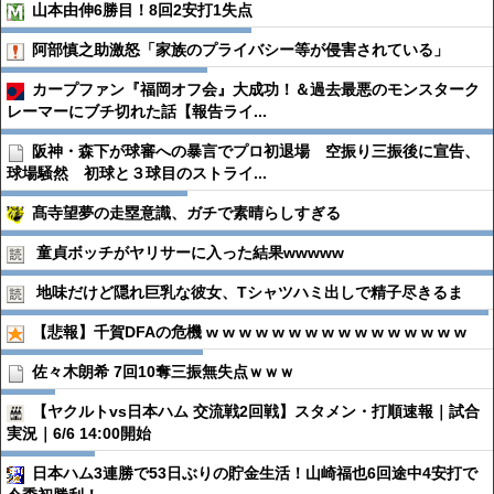
山本由伸6勝目！8回2安打1失点
阿部慎之助激怒「家族のプライバシー等が侵害されている」
カープファン『福岡オフ会』大成功！＆過去最悪のモンスターク
レーマーにブチ切れた話【報告ライ...
阪神・森下が球審への暴言でプロ初退場 空振り三振後に宣告、
球場騒然 初球と３球目のストライ...
髙寺望夢の走塁意識、ガチで素晴らしすぎる
童貞ボッチがヤリサーに入った結果wwwww
地味だけど隠れ巨乳な彼女、Tシャツハミ出しで精子尽きるま
【悲報】千賀DFAの危機 w w w w w w w w w w w w w w w w
佐々木朗希 7回10奪三振無失点ｗｗｗ
【ヤクルトvs日本ハム 交流戦2回戦】スタメン・打順速報｜試合
実況｜6/6 14:00開始
日本ハム3連勝で53日ぶりの貯金生活！山崎福也6回途中4安打で