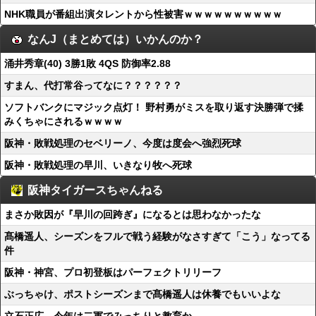
NHK職員が番組出演タレントから性被害ｗｗｗｗｗｗｗｗｗｗ
なんJ（まとめては）いかんのか？
涌井秀章(40) 3勝1敗 4QS 防御率2.88
すまん、代打常谷ってなに？？？？？？
ソフトバンクにマジック点灯！ 野村勇がミスを取り返す決勝弾で揉
みくちゃにされるｗｗｗｗ
阪神・敗戦処理のセベリーノ、今度は度会へ強烈死球
阪神・敗戦処理の早川、いきなり牧へ死球
阪神タイガースちゃんねる
まさか敗因が『早川の回跨ぎ』になるとは思わなかったな
髙橋遥人、シーズンをフルで戦う経験がなさすぎて「こう」なってる
件
阪神・神宮、プロ初登板はパーフェクトリリーフ
ぶっちゃけ、ポストシーズンまで髙橋遥人は休養でもいいよな