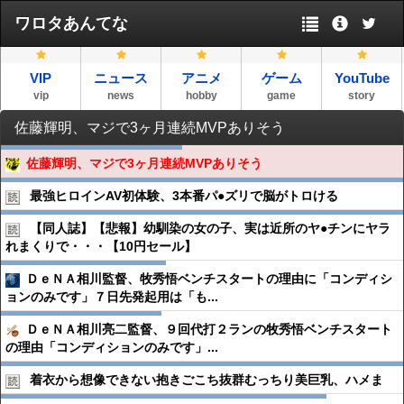
ワロタあんてな
VIP
ニュース
アニメ
ゲーム
YouTube
vip
news
hobby
game
story
佐藤輝明、マジで3ヶ月連続MVPありそう
佐藤輝明、マジで3ヶ月連続MVPありそう
最強ヒロインAV初体験、3本番パ●︎ズリで脳がトロける
【同人誌】【悲報】幼馴染の女の子、実は近所のヤ●︎チンにヤラ
れまくりで・・・【10円セール】
ＤｅＮＡ相川監督、牧秀悟ベンチスタートの理由に「コンディシ
ョンのみです」７日先発起用は「も...
ＤｅＮＡ相川亮二監督、９回代打２ランの牧秀悟ベンチスタート
の理由「コンディションのみです」...
着衣から想像できない抱きごこち抜群むっちり美巨乳、ハメま