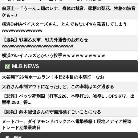
前原圭一「うーん…顔のレナ、身体の魅音、家柄の梨花、性格の詩音
かぁ…」
横浜DeNAベイスターズさん、とんでもないPVを発表してしまう
wwwwwwwwwwww
【速報】戦国乙女軍、戦力外通告のお知らせ
wwwwwwwwwwwwwwwwwwwww
横浜のレイノルズとかいう投手ｗｗｗｗｗｗｗｗｗｗ
MLB NEWS
大谷翔平26号ホームラン！本日2本目の本塁打 なお
大谷さん牽制アウトになったけど、この牽制はエグ過ぎる
【悲報】ベッツ死刑囚（打率.226、本塁打13、盗塁1，OPS.677、出
塁率.283、得...
【朗報】鈴木誠也さんの守備指標すごいことになる
ヌートバー、ダイヤモンドバックスへ電撃移籍！現地メディア報道
トレード期限最終日