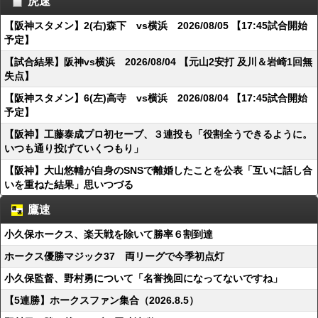
虎速
【阪神スタメン】2(右)森下 vs横浜 2026/08/05 【17:45試合開始
予定】
【試合結果】阪神vs横浜 2026/08/04 【元山2安打 及川＆岩崎1回無
失点】
【阪神スタメン】6(左)高寺 vs横浜 2026/08/04 【17:45試合開始
予定】
【阪神】工藤泰成プロ初セーブ、３連投も「役割全うできるように。
いつも通り投げていくつもり」
【阪神】大山悠輔が自身のSNSで離婚したことを公表「互いに話し合
いを重ねた結果」思いつづる
鷹速
小久保ホークス、楽天戦を除いて勝率６割到達
ホークス優勝マジック37 両リーグで今季初点灯
小久保監督、野村勇について「名誉挽回になってないですね」
【5連勝】ホークスファン集合（2026.8.5）