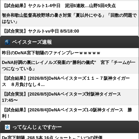
【試合結果】ヤクルト1-4中日 泥沼6連敗…山野5回4失点
智弁和歌山監督高校野球の暑さ対策「夏以外にやる」「回数の問題で
はない」
【試合実況】ヤクルトvs中日 8/5/18:00
ベイスターズ速報
昨日のDeNA宮下朝陽のファインプレーｗｗｗｗｗ
DeNA好調の裏にレイノルズ発案の“勝利の儀式” 宮下「チームが一
つになっている」
【試合結果】[2026/8/5]DeNAベイスターズ１１－７阪神タイガー
ス ８月負けなし４...
【試合実況】[2026/8/5]DeNAベイスターズ対阪神タイガース
17:45〜
【試合結果】[2026/8/4]DeNAベイスターズ1-0阪神タイガース 勝
利！
ってなんじぇですかー
De宮下朝陽 .268 5本 16点 ショート←こいつの評価