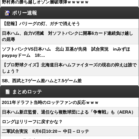
野村勇の勝ち越しオゾン層破壊弾ｗｗｗｗｗ
ポリー速報
【悲報】パリーグの灯、ガチで消えそう
日本ハム、自力V消滅 対ソフトバンクに開幕6カード連続負け越し
の屈辱
ソフトバンクVS日本ハム 北山 亘基が先発 試合実況 inみずほ
paypayドーム 18:...
【プロ野球クイズ】北海道日本ハムファイターズの現在の抑えは誰で
しょう？
SB、西武と7ゲーム差ハムと7.5ゲーム差
まとめロッテ
2011年ドラフト当時のロッテファンの反応ｗｗｗ
日本ハム新庄監督、退任なら複数球団による「争奪戦」も（AERA）
ロングはリリーフに戻すかな？
二軍試合実況 8月6日10:20～ 中日－ロッテ