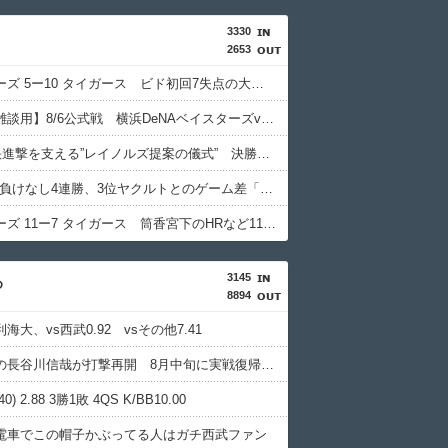
3330
2653
ベイスターズ 5ー10 タイガース ビド初回7失点の大炎上 度会のタイムリーなど反撃見せるも…負け
【実況・雑談用】8/6公式戦 横浜DeNAベイスターズvs阪神タイガース
DeNAの快進撃を支える”レイノルズ提案の儀式” 決勝2ランの宮下が明かす「儀式を始めてから、チームが一つになっている」
DeNA 8月負けなし4連勝、3位ヤクルトとのゲーム差「0」でAクラス目前！
ベイスターズ 11ー7 タイガース 筒香宮下のHRなど11得点 東7回3失点で試合を作る
3145
め
8894
海大、vs西武0.92 vsその他7.41
左手骨折の長谷川信哉が打撃再開 8月中旬に実戦復帰を目指す
) 2.88 3勝1敗 4QS K/BB10.00
電車でこの帽子かぶってる人はガチ西武ファン