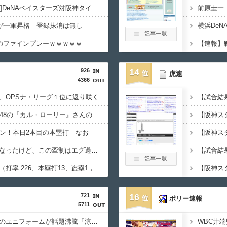
【試合実況】[2026/8/6]DeNAベイスターズ対阪神タイガース 17:45〜
ドが一軍昇格 登録抹消は無し
陽のファインプレーｗｗｗｗｗ
926
14
虎速
4366
、OPSナ・リーグ１位に返り咲く
昨季60本塁打・OPS.948の『カル・ローリー』さんの今季の成績
ラン！本日2本目の本塁打 なお
大谷さん牽制アウトになったけど、この牽制はエグ過ぎる
【悲報】ベッツ死刑囚（打率.226、本塁打13、盗塁1，OPS.677、出塁率.283、得点圏.195）
721
16
ポリー速報
5711
【高校野球】青森山田のユニフォームが話題沸騰「涼しそう」「熱中症対策では」「Tシャツみたい」