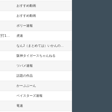
おすすめ動画
おすすめ動画
ポリー速報
【試合結果】阪神vs楽天 2026/06/06 【村上6回無失点 畠＆岩崎＆ドリス完封リレー 立石1安打1打点 熊谷1安打1盗塁】
虎速
なんJ（まとめては）いかんのか？
阪神タイガースちゃんねる
ツバメ速報
話題の作品
かーぷぶーん
ベイスターズ速報
竜速