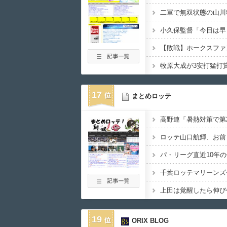
二軍で無双状態の山川
小久保監督「今日は早
【敗戦】ホークスファン集
17
まとめロッテ
高野連「暑熱対策で第2
パ・リーグ直近10年の
千葉ロッテマリーンズ
19
ORIX BLOG