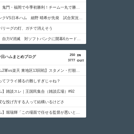
日本ハム、鬼門・福岡で今季初勝利！チーム一丸で勝利もぎとる
ソフトバンクVS日本ハム 細野 晴希が先発 試合実況 inみずほpaypayドーム 18:00〜
パリーグの灯、ガチで消えそう
日本ハム、自力V消滅 対ソフトバンクに開幕6カード連続負け越しの屈辱
250
＠日ハムまとめブログ
3777
【日本ハム2軍vs楽天 東地区13回戦】スタメン・打順速報｜試合実況｜8/7 13:00開始
ってフライ捕るの難しすぎじゃね？
ム】雑談スレ｜王国民集合（雑談広場）#92
変な投げ方する人って結構いるけどさ
【日本ハム】堀瑞輝「この場面で任せる監督が悪いと思って」火消し成功で3勝目