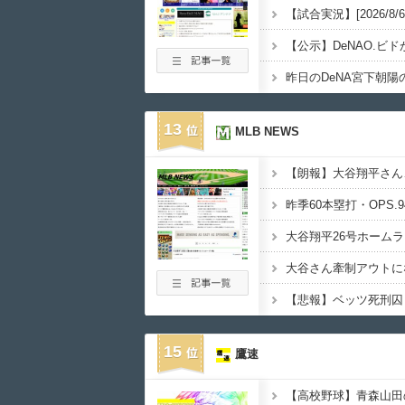
【公示】DeNAO.ビ
昨日のDeNA宮下朝
13
MLB NEWS
【朗報】大谷翔平さん
大谷翔平26号ホーム
15
鷹速