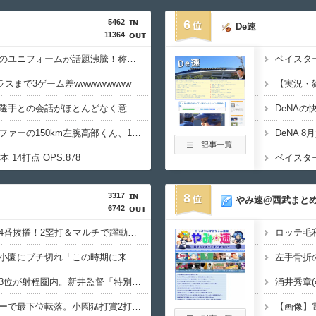
5462
6
De速
11364
【高校野球】青森山田のユニフォームが話題沸騰！称賛続々 「涼しそう」「熱中症対策では？」「Tシャツみたい」
スまで3ゲーム差wwwwwwwww
侍戦士、井端を酷評「選手との会話がほとんどなく意思疎通が難しかった。大谷さえ『マジで笑わなくね?』と言うほど」
【悲報】聖隷クリストファーの150km左腕高部くん、10奪三振自責点0で負ける
2本 14打点 OPS.878
3317
8
やみ速@西武まと
6742
カープ秋山翔吾プロ初4番抜擢！2塁打＆マルチで躍動！ベテランに希望の光
ロッテ毛利
カープ安仁屋、益田＆小園にブチ切れ「この時期に来て勉強はない」
カープ、最下位転落も3位が射程圏内。新井監督「特別な日の試合だったので負けて悔しい」【反省会】
涌井秀章(40
カープ、ピースナイターで最下位転落。小園猛打賞2打点！モン2ラン！秋山菊池泰名原マルチ！ファビ1打点！14安打1発7得点の反撃も逆転負け【広島7-11巨人/試合結果】
【画像】