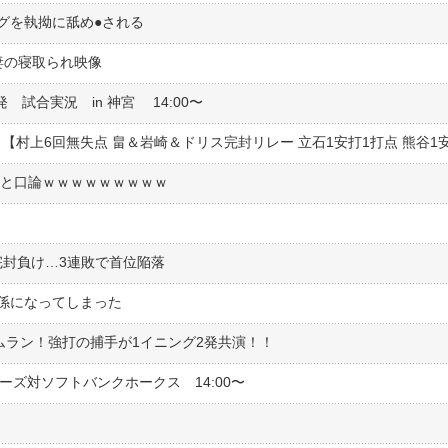
を執拗に舐め●︎される
妻の寝取られ映像
 試合実況 in 神宮 14:00〜
鍋と口論ｗｗｗｗｗｗｗｗｗ
完封負け…3連敗で首位陥落
係になってしまった
ムラン！強打の捕手が1イニング2発共演！！
イスターズ対ソフトバンクホークス 14:00〜