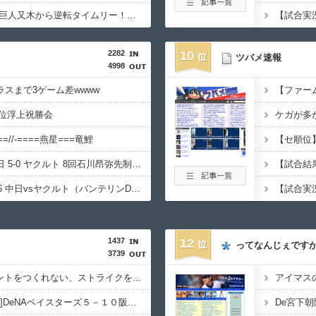
カープ小園＆ファビ、巨人又木から逆転タイムリー！秋山も2塁打で岡本駿を援護！！
2282
10
ツバメ速報
4998
スまで3ゲーム差wwww
【ファーム
5位浮上祝勝会
ケガが多
=//-====燕星===竜鯉
【セ順位】虎
【試合結果】 8/6 中日 5-0 ヤクルト 8回石川昂弥先制タイムリー！このカード3連勝！
【ドラゴンズ実況】8/6 中日vsヤクルト（バンテリンD）18:00～先発：金丸 【中継:CBC Jスポ2 DAZN他】
【試合実況】
1437
12
ってなんじぇです
3739
DeNA相川監督「カウントをつくれない、ストライクを投げられない」ビド２軍再調整を明言 急遽登板の若松も負担を考慮し抹消へ
【試合結果】[2026/8/6]DeNAベイスターズ５－１０阪神タイガース 先発ビドが誤算２回８失点ＫＯ
De宮下朝