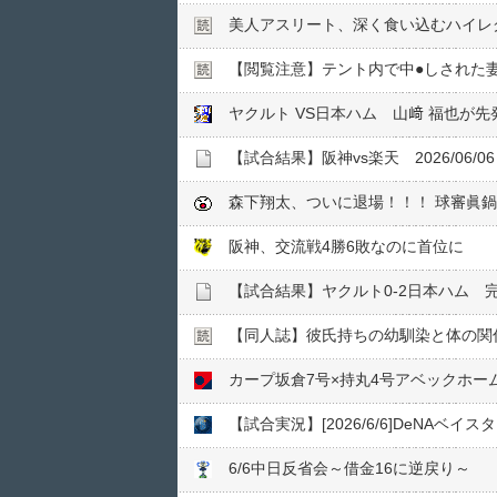
美人アスリート、深く食い込むハイレグ
【閲覧注意】テント内で中●︎しされた
ヤクルト VS日本ハム 山﨑 福也が先発
森下翔太、ついに退場！！！ 球審眞
阪神、交流戦4勝6敗なのに首位に
【試合結果】ヤクルト0-2日本ハム 
【同人誌】彼氏持ちの幼馴染と体の関
カープ坂倉7号×持丸4号アベックホー
【試合実況】[2026/6/6]DeNAベ
6/6中日反省会～借金16に逆戻り～