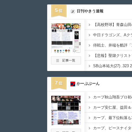
5
日刊やきう速報
中日ドラゴンズ、Aクラ
SB山本祐大(27) .323 
7
かーぷぶーん