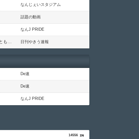
なんじぇいスタジアム
話題の動画
なんJ PRIDE
立浪和義さん、中日の度重なるミスに苦言…ソフトバンクとの『意識の差』を強調「練習の時から意識をもっともっと高めていかないと」
日刊やきう速報
De速
De速
なんJ PRIDE
14556