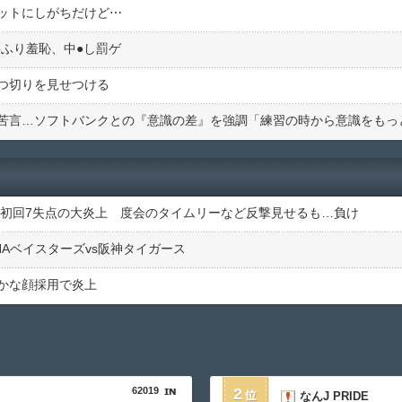
ットにしがちだけど⋯
ふり羞恥、中●︎し罰ゲ
つ切りを見せつける
ビド初回7失点の大炎上 度会のタイムリーなど反撃見せるも…負け
NAベイスターズvs阪神タイガース
かな顔採用で炎上
62019
2
なんJ PRIDE