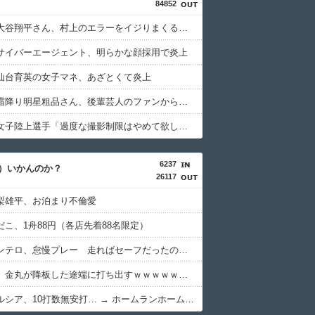
84852
【悲報】大谷翔平さん、村上のエラーをイジりまくるほどの人間性だった…
サイバーエージェント、明らかな顔採用で炎上
仙台育英の女子マネ、あざとくて炎上
【悲報】霜降り明星粗品さん、後輩芸人のファンから苦言を呈されブチギレ発狂…
【朗報】女子陸上選手「過度な撮影制限はやめて欲しい、私のお尻は問題ない」
6237
）いかんのか？
26117
梨雄平、お泊まり不倫愛
だこ、1舟88円（各店先着88名限定）
広島・モンテロ、怠慢プレー 走ればセーフだったのに途中でベンチへ帰ろうとしてしまうｗｗｗｗ
中日打線、金丸が降板した途端に打ち出すｗｗｗｗｗｗｗｗ
阪神・ガルシア、10打数無安打… → ホームランホームランｗｗｗｗ