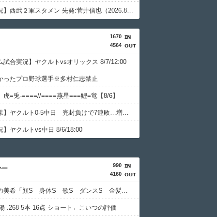
【試合実況】西武２軍スタメン 先発:菅井信也（2026.8.6）
1670
4564
試合実況】ヤクルトvsオリックス 8/7/12:00
かったプロ野球選手※多村仁志禁止
=兎-====//====燕星===鯉=竜【8/6】
【試合結果】ヤクルト0-5中日 完封負けで7連敗…増居が6回無失点
ヤクルトvs中日 8/6/18:00
990
かー
4160
アイマスの美希「顔S 身体S 歌S ダンスS 金髪だが茶髪オプション付き」←これ
陽 .268 5本 16点 ショート←こいつの評価