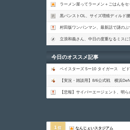
ラーメン屋ってラーメン＋ごはんをセ
黒パンストOL、サイズ増殖ディルド腰
村田版ワンパンマン、最新話で謎のぶ
今日のオススメ記事
ベイスターズ 5ー10 タイガース 
【実況・雑談用】8/6公式戦 横浜De
【悲報】サイバーエージェント、明ら
1
なんじぇいスタジアム