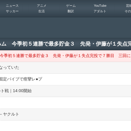
ニュース
アニメ
ゲーム
YouTube
芸
サッカー
生活
翻訳
アダルト
その
なっていた
定バイブで痙攣レ●︎プ
戦｜14:00開始
テ－ヤクルト