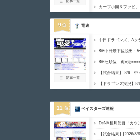
9
竜速
中日ドラゴンズ、Aクラ
8/6中日最下位脱出・
8/6セ順位 虎=兎====
11
ベイスターズ速報