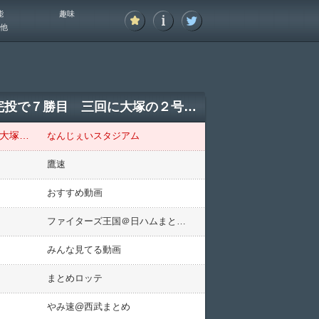
能
趣味
他
【日本ハム対DeNA1回戦】日本ハム 今季初５連勝で最多貯金３ 先発・伊藤が１失点完投で７勝目 三回に大塚の２号３ランなどで一挙４点
【日本ハム対DeNA1回戦】日本ハム 今季初５連勝で最多貯金３ 先発・伊藤が１失点完投で７勝目 三回に大塚の２号３ランなどで一挙４点
なんじぇいスタジアム
鷹速
おすすめ動画
ファイターズ王国＠日ハムまとめブログ
みんな見てる動画
まとめロッテ
やみ速@西武まとめ