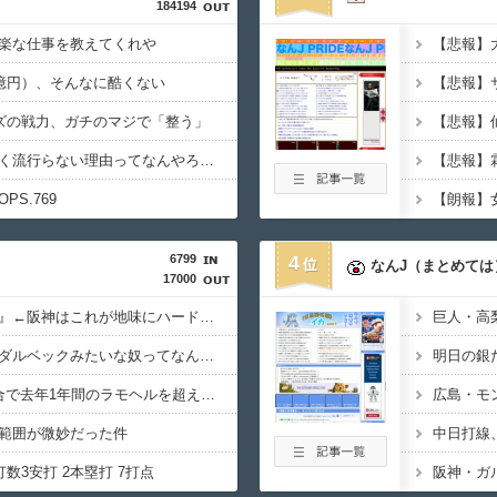
184194
楽な仕事を教えてくれや
8億円）、そんなに酷くない
【悲報】
ーズの戦力、ガチのマジで「整う」
【悲報】
とんこつらーめんが全く流行らない理由ってなんやろな？
OPS.769
6799
4
なんJ（まとめては
17000
『当たれば飛ぶ外国人』←阪神はこれが地味にハードル高かった件
巨人・高
対阪神戦に異常に打つダルベックみたいな奴ってなんでなん？
明日の銀
ガルシア、たった2試合で去年1年間のラモヘルを超えてしまう
範囲が微妙だった件
3打数3安打 2本塁打 7打点