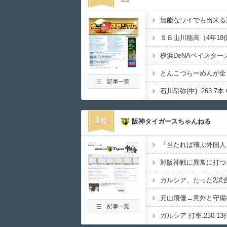
無能なワイでも出来る
ＳＢ山川穂高（4年1
横浜DeNAベイスタ
石川昂弥(中) .263 7本 
3
阪神タイガースちゃんねる
元山飛優←意外と守備
ガルシア 打率.230 1