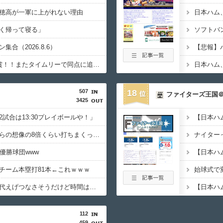
穂高が一軍に上がれない理由
く帰って寝る」
合（2026.8.6）
【悲報】
牧原大成が3安打猛打賞！！またタイムリーで同点に追いつく
507
18
ファイターズ王国
3425
試合は13:30プレイボールや！」
ロッテ山口航輝、お前らの想像の8倍くらい打ちまくってる
ナイター
優勝球団www
【日本ハ
チーム本塁打81本←これｗｗｗ
始球式で
上田は覚醒したら伸び代えげつなさそうだけど時間はかかりそう
112
459