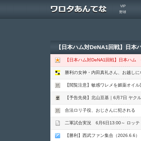
VIP
野球
勝利の女神・内田真礼さん、お越しに
【閲覧注意】敏感ワレメを媚薬オイル固
【予告先発】北山亘基｜6月7日 ヤクルト
合法ロリ子役、おじさんに犯される
二軍試合実況 6月6日13:00～ ロッ
【勝利】西武ファン集合（2026.6.6）