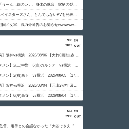
前原圭一「うーん…顔のレナ、身体の魅音、家柄の梨花、性格の詩音かぁ…」
横浜DeNAベイスターズさん、とんでもないPVを発表してしまうwwwwwwwwwwww
【速報】戦国乙女軍、戦力外通告のお知らせwwwwwwwwwwwwwwwwwwwww
908
2013
【試合結果】阪神vs横浜 2026/08/06 【大竹6回3失点 ガルシア2安打3打点1HR 森下1安打2打点 近本2安打1打点 大山＆高寺1安打1打点 中野2安打 】
【阪神スタメン】2(二)中野 6(左)ガルシア vs横浜 【17:45試合開始予定】 2026/08/06
【阪神スタメン】2(右)森下 vs横浜 2026/08/05 【17:45試合開始予定】
【試合結果】阪神vs横浜 2026/08/04 【元山2安打 及川＆岩崎1回無失点】
【阪神スタメン】6(左)高寺 vs横浜 2026/08/04 【17:45試合開始予定】
564
2996
WBC井端監督、選手との会話なかった「大谷でさえ『マジで笑わなくね？』と言うほど」