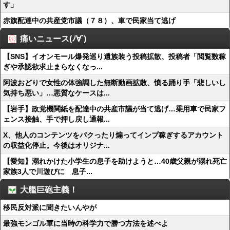
す」
赤旗配達中の共産党市議（７８）、車で民家当て逃げ
痛いニュース(ﾉ∀`)
【SNS】イオンモール爆発巡り遺族装う投稿拡散、投稿者「閲覧数稼
ぎや承認欲求止まらなくなっ...
阿波おどりで女性の体強調した無断動画拡散、憤る踊り手「悲しいし
気持ち悪い」…悪質なケースは...
【岩手】政党機関紙を配達中の共産市議が当て逃げ…乗用車で民家フ
ェンス接触、手で押し戻し通報...
X、他人のコンテンツをパクったり煽ってインプ稼ぎするアカウント
の収益化停止。今後はオリジナ...
【愛知】溺れかけた小学生の息子を助けようと…40歳父親が溺れ死亡
家族3人で川遊びに 息子...
大艦巨砲主義！
移民反対派に聞きたいんやが
最強モンゴル軍に当時の科学力で勝つ方法を述べよ