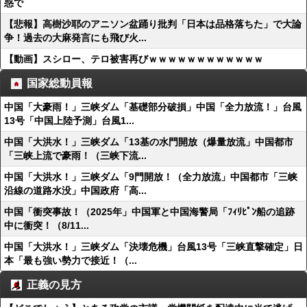
惑で
【悲報】高樹沙耶のアニソン盆踊り批判「日本は品格落ちた」で大論
争！過去の大麻発言にも飛び火...
【動画】スシロー、テロ被害再びｗｗｗｗｗｗｗｗｗｗｗｗ
国家総動員報
中国「大豪雨！」三峡ダム「基礎部分破損」中国「全力放流！」台風
13号「中国上陸予測」台風1...
中国「大洪水！」三峡ダム「13基の水門開放（爆量放流」中国都市
「三峡上流で豪雨！（三峡下流...
中国「大洪水！」三峡ダム「9門開放！（全力放流」中国都市「三峡
沿線の道路水没」中国政府「高...
中国「衝突事故！（2025年」中国軍と中国海警局「ﾌｨﾘﾋﾟﾝ船の追跡
中に衝突！（8/11...
中国「大洪水！」三峡ダム「決壊危機」台風13号「三峡直撃確定」日
本「最も強い勢力で接近！（...
正義の見方