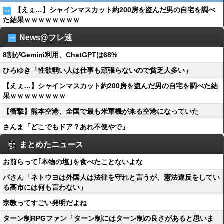
【えぇ…】シャインマスカット約200房を盗んだ男の自宅を調べ
た結果ｗｗｗｗｗｗｗｗ
News@フレ速
8割がGemini利用、ChatGPTは68%
ひろゆき「性欲弱い人は仕事も頑張らないので貧乏人多い」
【えぇ…】シャインマスカット約200房を盗んだ男の自宅を調べた結
果ｗｗｗｗｗｗｗｗ
【衝撃】熊本空港、全国で最も米軍機が来る空港になっていた
さんま「どこでもドア？あれ不便やで」
まとめたニュース
お前らって｢本物の塩｣を食べたことないよな
パさん「ネトウヨは外国人は法律を守れと言うが、憲法違反をしてい
る高市には何も言わない」
宗教ってすごい発明だよね
ターン制RPGファン「ターン制にはターン制の良さがあると思いま