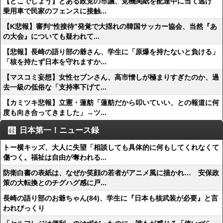
【どこでしょう】とある政党の市議、党機関紙を配達中に当て逃げ
乗用車で民家のフェンスに接触...
【K悲報】審判“性接待”発覚で大揺れの韓国サッカー協会、当然『あ
の大会』についても疑われて...
【悲報】長崎の語り部の爺さん、学生に「原爆を持たないと負ける」
「核を持たず日本を守れますか...
【マスコミ妄想】女性セブンさん、高市憎しが極まりすぎたのか、過
去一級の低俗な「支持率下げて...
【カミツキ悲報】立憲・蓮舫「蓮舫だから叩いていい、との報道に何
度も向き合ってきました」→ツ...
日本第一！ニュース録
トー横キッズ、大人に失望「相談しても具体的に何もしてくれなくて
傷つく。福祉は自由が奪われる...
防衛白書の表紙は、なぜか笑顔の若者がアニメ風に描かれ… 安保政
策の大転換とのチグハグ感に戸...
長崎の語り部のお爺ちゃん(84)、学生に『日本も核武装が必要』と言
われびっくり