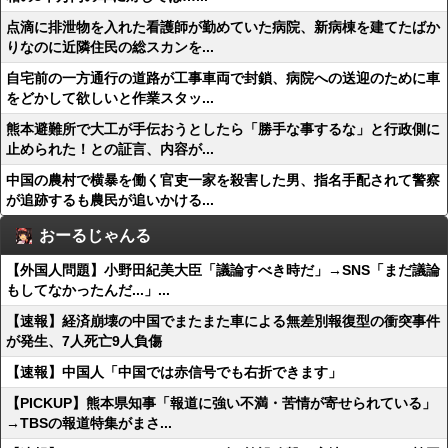
点滴に排泄物を入れた看護師が勤めていた病院、新病棟を建てたばか
りなのに近隣住民の総スカンを...
自宅前の一方通行の道路が工事車両で封鎖、病院への送迎のために車
をどかして欲しいと作業スタッ...
熊本避難所で大工が手伝おうとしたら「勝手な事するな」と行政側に
止められた！との証言、内容が...
中国の農村で横暴を働く官吏一家を殺害した男、指名手配されて警察
が追跡するも農民が追いかける...
おーるじゃんる
【外国人問題】小野田紀美大臣「議論すべき時だ」→SNS「まだ議論
もしてなかったんだ...」...
【速報】経済崩壊の中国でまたまた車による無差別報復型の衝突事件
が発生、7人死亡9人負傷
【速報】中国人「中国では赤信号でも右折できます」
【PICKUP】熊本県知事「報道に強い不満・苦情が寄せられている」
→TBSの報道特集がまさ...