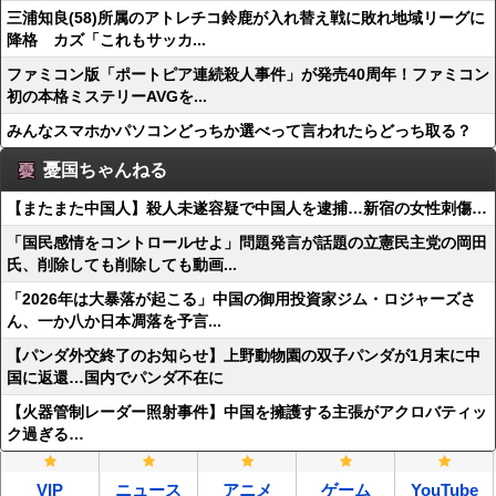
三浦知良(58)所属のアトレチコ鈴鹿が入れ替え戦に敗れ地域リーグに
降格 カズ「これもサッカ...
ファミコン版「ポートピア連続殺人事件」が発売40周年！ファミコン
初の本格ミステリーAVGを...
みんなスマホかパソコンどっちか選べって言われたらどっち取る？
憂国ちゃんねる
【またまた中国人】殺人未遂容疑で中国人を逮捕…新宿の女性刺傷…
「国民感情をコントロールせよ」問題発言が話題の立憲民主党の岡田
氏、削除しても削除しても動画...
「2026年は大暴落が起こる」中国の御用投資家ジム・ロジャーズさ
ん、一か八か日本凋落を予言...
【パンダ外交終了のお知らせ】上野動物園の双子パンダが1月末に中
国に返還…国内でパンダ不在に
【火器管制レーダー照射事件】中国を擁護する主張がアクロバティッ
ク過ぎる…
VIP
ニュース
アニメ
ゲーム
YouTube