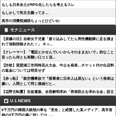
もしも日本全土がRPG化したらを考えるスレ
もしかして民主主義ってさ…
高市の消費税減税ちょっとひどいわ
モナニュース
【原爆の日】自称女子児童「座り込みしてたら男性機動隊に足を掴ま
れて強制排除された！」 ネッ...
【クレーマー】「電話とかせんでいいからそのままおいで」的なこと
言ったら何とも有難い口コミ頂...
【詐欺】琵琶湖三市同時花火大会、中止を発表…チケット代や出店料
の返金については明言せず
【赤っ恥】「航空機事故で『搭乗者に日本人は居ない』という発表は
嫌い。人間として同じ価値だと...
【辺野古転覆】生徒遺族、全容解明求め「再発防止を求める会」設立
U-1 NEWS
6千万円の韓国大統領の車を「安全」と絶賛した某メディア、高市首
相の3千万円の車に対しては…...