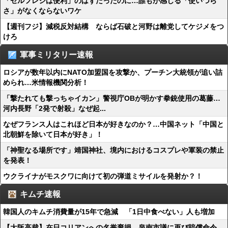
「セルフレジは便利」のはずだったのに…誰もが感じる「使いづら
さ」がなくならないワケ
【週刊フジ】減税反対結構 ならば石破と河野は離党してケジメをつ
けろ
軍事ミリタリー速報
ロシアが数年以内にNATO加盟国を攻撃か、プーチン大統領が追い詰
められ…米情報機関分析！
「撃たれても撃っちゃイカン」警視庁OBが明かす拳銃使用の葛藤…
河内長野「2発で射殺」なぜ起...
なぜフランス人はこれほど日本が好きなのか？…中国ネット「中国と
北朝鮮を除いて日本が好き」！
「神聖なる場所です」靖国神社、境内におけるコスプレや軍装の禁止
を発表！
ウクライナがモスクワに向けて初の弾道ミサイルを発射か？！
キムチ速報
韓国人のキムチ消費量が15年で急減 「1日中食べない」人も増加
【大阪高裁】在日コリアンへの名誉棄損、泉南市議に再び賠償命令