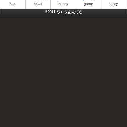
vip
news
hobby
game
story
©2011
ワロタあんてな