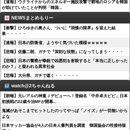
【速報】ウクライナからのエネルギー施設攻撃で窮地のロシアを韓国
が助けていたことが判明「韓国...
NEWSまとめもりー
【衝撃】ひろゆきの奥さん、ついに『我慢の限界』を迎えた結
果・・・・・
【速報】日本の防衛省、ようやく気づいた模様ｗｗｗｗｗ
【悲報】佐藤二朗、ガチで『深刻な状態』になってしまう・・・・
【悲報】日本の警察が拳銃で凶悪犯を射殺すると「本当に正しかった
のか？」と疑われる異常社会
【悲報】大分県、ガチで逝く・・・・・・
watch@2ちゃんねる
【朗報】元レアルの神童Ｊデビューへ！登録名「中井卓大ピピ」日本
初挑戦の22歳今治MFが開幕...
鬼滅があそこまでヒットしたのってやっぱ「ノイズ」が一切無いから
よな
日本サッカー協会が4人の日本人審判員を調査 韓国協会の性接待疑