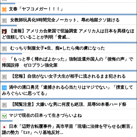
文春「ヤフコメガー！！！」
女教師玩具化9時間完全ノーカット、辱め地獄クソ抜ける
【速報】アメリカ合衆国で世論調査 アメリカ人は日本を異様なほ
ど信頼していることが判明「脅威...
むっちり制服女子●︎生、痴●︎したら俺の虜になった
「もっと早く帰ればよかった」強制送還外国人の「後悔の声」で
帰国説得 ゼロプラン強化策
【悲報】自信がない女子大生が相手に流されるまま犯される
渦中の溝口勇児「逮捕される心当たりはマジでない」「捜査して
みろぐらいに思ってる」
【閲覧注意】大嫌いな男に何度も絶頂、屈辱50本番ハード祭
マジで現在の日本って生きづらいよね
日本「辺野古転覆事件」高市早苗「現場に法律を守らせる(断言」
謎の勢力「ﾋｪｯ」ヘリ基地反対...