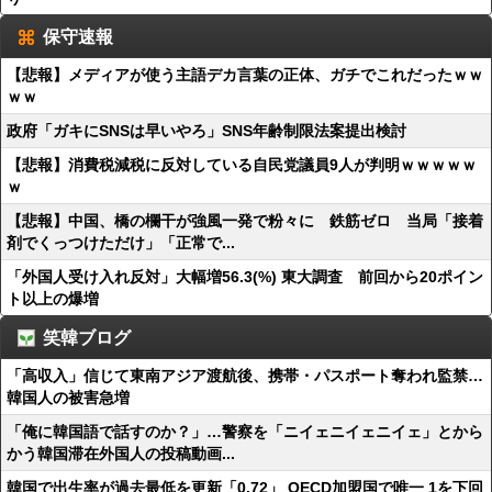
保守速報
【悲報】メディアが使う主語デカ言葉の正体、ガチでこれだったｗｗ
ｗｗ
政府「ガキにSNSは早いやろ」SNS年齢制限法案提出検討
【悲報】消費税減税に反対している自民党議員9人が判明ｗｗｗｗｗ
ｗ
【悲報】中国、橋の欄干が強風一発で粉々に 鉄筋ゼロ 当局「接着
剤でくっつけただけ」「正常で...
「外国人受け入れ反対」大幅増56.3(%) 東大調査 前回から20ポイン
ト以上の爆増
笑韓ブログ
「高収入」信じて東南アジア渡航後、携帯・パスポート奪われ監禁…
韓国人の被害急増
「俺に韓国語で話すのか？」…警察を「ニイェニイェニイェ」とから
かう韓国滞在外国人の投稿動画...
韓国で出生率が過去最低を更新「0.72」 OECD加盟国で唯一 1を下回