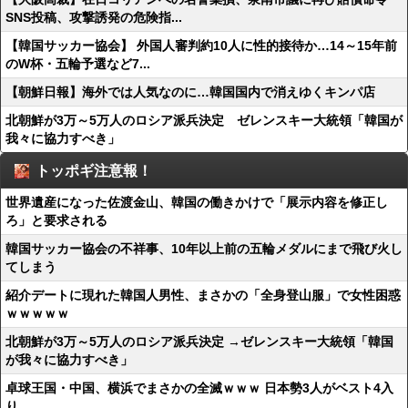
SNS投稿、攻撃誘発の危険指...
【韓国サッカー協会】 外国人審判約10人に性的接待か…14～15年前
のW杯・五輪予選など7...
【朝鮮日報】海外では人気なのに…韓国国内で消えゆくキンパ店
北朝鮮が3万～5万人のロシア派兵決定 ゼレンスキー大統領「韓国が
我々に協力すべき」
トッポギ注意報！
世界遺産になった佐渡金山、韓国の働きかけで「展示内容を修正し
ろ」と要求される
韓国サッカー協会の不祥事、10年以上前の五輪メダルにまで飛び火し
てしまう
紹介デートに現れた韓国人男性、まさかの「全身登山服」で女性困惑
ｗｗｗｗｗ
北朝鮮が3万～5万人のロシア派兵決定 →ゼレンスキー大統領「韓国
が我々に協力すべき」
卓球王国・中国、横浜でまさかの全滅ｗｗｗ 日本勢3人がベスト4入
り