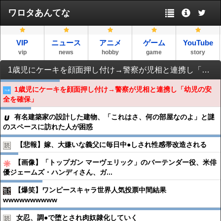
ワロタあんてな
VIP
ニュース
アニメ
ゲーム
YouTube
vip
news
hobby
game
story
1歳児にケーキを顔面押し付け→警察が児相と連携し「幼児の安全を確保」
1歳児にケーキを顔面押し付け→警察が児相と連携し「幼児の安
全を確保」
有名建築家の設計した建物、「これはさ、何の部屋なのよ」と謎
のスペースに訪れた人が困惑
【悲報】嫁、大嫌いな義父に毎日中●︎しされ性感帯改造される
【画像】「トップガン マーヴェリック」のバーテンダー役、米俳
優ジェームズ・ハンディさん、ガ...
【爆笑】ワンピースキャラ世界人気投票中間結果
wwwwwwwwww
女忍、調●︎で堕とされ肉奴隷化していく