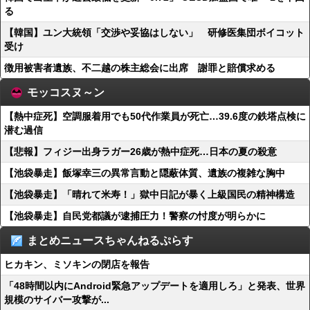
る
【韓国】ユン大統領「交渉や妥協はしない」 研修医集団ボイコット
受け
徴用被害者遺族、不二越の株主総会に出席 謝罪と賠償求める
モッコスヌ～ン
【熱中症死】空調服着用でも50代作業員が死亡…39.6度の鉄塔点検に
潜む過信
【悲報】フィジー出身ラガー26歳が熱中症死…日本の夏の殺意
【池袋暴走】飯塚幸三の異常言動と隠蔽体質、遺族の複雑な胸中
【池袋暴走】「晴れて米寿！」獄中日記が暴く上級国民の精神構造
【池袋暴走】自民党都議が逮捕圧力！警察の忖度が明らかに
まとめニュースちゃんねるぷらす
ヒカキン、ミソキンの閉店を報告
「48時間以内にAndroid緊急アップデートを適用しろ」と発表、世界
規模のサイバー攻撃が...