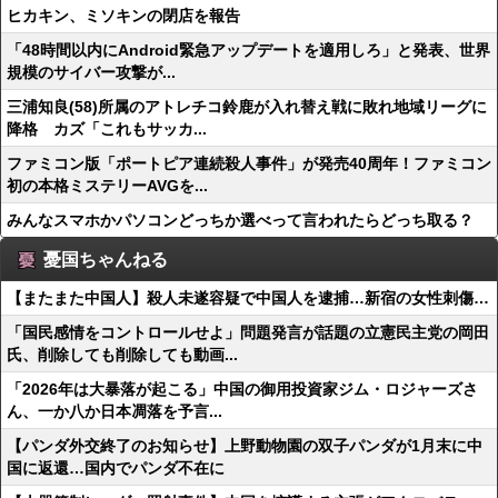
ヒカキン、ミソキンの閉店を報告
「48時間以内にAndroid緊急アップデートを適用しろ」と発表、世界
規模のサイバー攻撃が...
三浦知良(58)所属のアトレチコ鈴鹿が入れ替え戦に敗れ地域リーグに
降格 カズ「これもサッカ...
ファミコン版「ポートピア連続殺人事件」が発売40周年！ファミコン
初の本格ミステリーAVGを...
みんなスマホかパソコンどっちか選べって言われたらどっち取る？
憂国ちゃんねる
【またまた中国人】殺人未遂容疑で中国人を逮捕…新宿の女性刺傷…
「国民感情をコントロールせよ」問題発言が話題の立憲民主党の岡田
氏、削除しても削除しても動画...
「2026年は大暴落が起こる」中国の御用投資家ジム・ロジャーズさ
ん、一か八か日本凋落を予言...
【パンダ外交終了のお知らせ】上野動物園の双子パンダが1月末に中
国に返還…国内でパンダ不在に