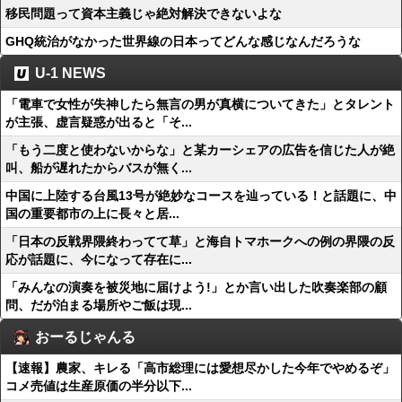
移民問題って資本主義じゃ絶対解決できないよな
GHQ統治がなかった世界線の日本ってどんな感じなんだろうな
U-1 NEWS
「電車で女性が失神したら無言の男が真横についてきた」とタレント
が主張、虚言疑惑が出ると「そ...
「もう二度と使わないからな」と某カーシェアの広告を信じた人が絶
叫、船が遅れたからバスが無く...
中国に上陸する台風13号が絶妙なコースを辿っている！と話題に、中
国の重要都市の上に長々と居...
「日本の反戦界隈終わってて草」と海自トマホークへの例の界隈の反
応が話題に、今になって存在に...
「みんなの演奏を被災地に届けよう!」とか言い出した吹奏楽部の顧
問、だが泊まる場所やご飯は現...
おーるじゃんる
【速報】農家、キレる「高市総理には愛想尽かした今年でやめるぞ」
コメ売値は生産原価の半分以下...