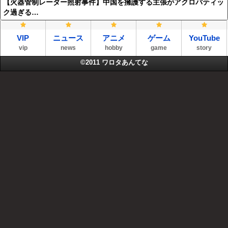
【火器管制レーダー照射事件】中国を擁護する主張がアクロバティッ
ク過ぎる…
VIP
ニュース
アニメ
ゲーム
YouTube
vip
news
hobby
game
story
©2011
ワロタあんてな