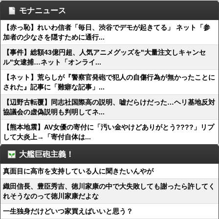
モナニュース
【赤っ恥】れいわ信者「毎日、渋谷でデモが起きてる」 ネット「参
加者の少なさを隠すために通行...
【事件】総額43億円超、人気アニメグッズを"大量注文しキャンセ
ル"女逮捕…ネット「オンライ...
【ネット】荒らしが『警察官発砲で犯人の自傷行為が無かったことに
された』記事に「難癖な記事」...
【辺野古転覆】同志社国際高の説明、嘘だらけだった…ヘリ基地反対
協議会の虚偽説明も判明してネ...
【熊本地震】AV女優の寄付に「汚い金やけどありがとう????」リプ
して大炎上→「寄付自体は...
大艦巨砲主義！
真面目に高市を支持している人に聞きたいんやが
織田信長、豊臣秀吉、徳川家康の中で大失敗しても謝ったら許してく
れそうなのって徳川家康だよな
一生独身だけどいつ家買えばいいと思う？