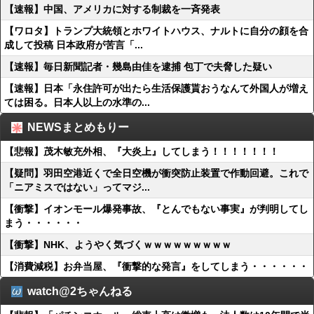
【速報】中国、アメリカに対する制裁を一斉発表
【ワロタ】トランプ大統領とホワイトハウス、ナルトに自分の顔を合
成して投稿 日本政府が苦言「...
【速報】毎日新聞記者・幾島由佳を逮捕 包丁で夫脅した疑い
【速報】日本「永住許可が出たら生活保護貰おうなんて外国人が増え
ては困る。日本人以上の水準の...
NEWSまとめもりー
【悲報】茂木敏充外相、『大炎上』してしまう！！！！！！！
【疑問】羽田空港近くで全日空機が衝突防止装置で作動回避。これで
「ニアミスではない」ってマジ...
【衝撃】イオンモール爆発事故、『とんでもない事実』が判明してし
まう・・・・・・
【衝撃】NHK、ようやく気づくｗｗｗｗｗｗｗｗｗ
【消費減税】お弁当屋、『衝撃的な発言』をしてしまう・・・・・・
watch@2ちゃんねる