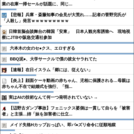
業の在庫一掃セールが話題に、同じ...
【悲報】兵庫・斎藤知事の会見が大荒れ……記者の菅野完氏が
「人殺し」発言ｗｗｗｗｗｗｗｗｗ
日韓首脳会談舞台の韓国「安東」 日本人観光客誘致へ 現地視
察にJTBや阪急交通社参加
六本木の女のセ●︎クス、エロすぎる
BBQ泥●︎、大学サークルで僕の彼女ヤラれてた
【速報】在日イスラム「郷には、従えない」
【炎上】顔面ケーキ動画の赤ちゃん、児相に保護される…母親は
赤ちゃん不在で結婚式を強行、「指...
実はAIの技術なんて何一つ発明されていない →
【辺野古ダンプ事故】フェニックス婆側は一貫して自らを「被害
者」と主張…姉「妹を加害者に仕立...
メイド失格Hカップおっぱい、即パ●︎ズリ命令に従順地獄