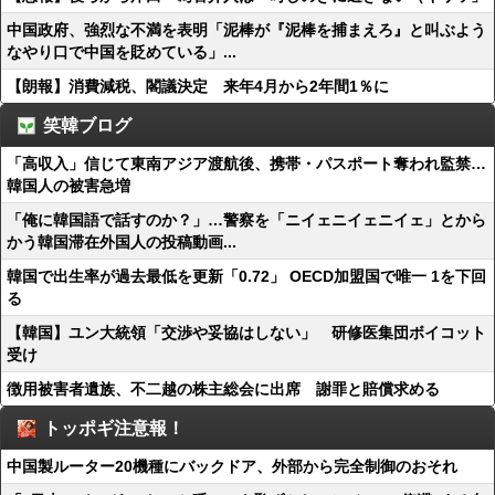
中国政府、強烈な不満を表明「泥棒が『泥棒を捕まえろ』と叫ぶよう
なやり口で中国を貶めている」...
【朗報】消費減税、閣議決定 来年4月から2年間1％に
笑韓ブログ
「高収入」信じて東南アジア渡航後、携帯・パスポート奪われ監禁…
韓国人の被害急増
「俺に韓国語で話すのか？」…警察を「ニイェニイェニイェ」とから
かう韓国滞在外国人の投稿動画...
韓国で出生率が過去最低を更新「0.72」 OECD加盟国で唯一 1を下回
る
【韓国】ユン大統領「交渉や妥協はしない」 研修医集団ボイコット
受け
徴用被害者遺族、不二越の株主総会に出席 謝罪と賠償求める
トッポギ注意報！
中国製ルーター20機種にバックドア、外部から完全制御のおそれ