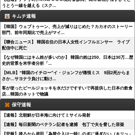
うとう一線を越える（スク...
キムチ速報
【韓国】ウェブトゥーン、売上が減りはじめた？カカオのストーリー
部門、前年同期比で売上がマイ...
【聯合ニュース】 韓国在住の日本人女性インフルエンサー ライブ
配信中に死亡
【なぜ韓国にはキム姓が多いのか】 韓国の姓は250、日本は30万…歴
史的背景を米学者分析「...
【MLB】“韓国のイチロー”イ・ジョンフが痛恨ミス 9回2死からま
さか…サヨナラ負けに動け...
客が使ったビールジョッキを水だけですすいで再提供した日本の飲食
店…韓国のネットで物議
保守速報
【速報】北朝鮮が日本海に向けてミサイル発射
【速報】毎日新聞のベテラン記者を逮捕 包丁で夫を脅した容疑
【悲報】後ろから岸田「為替介入は一時しのぎに過ぎない（キリッ」