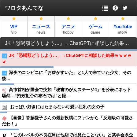
ワロタあんてな
VIP
ニュース
アニメ
ゲーム
YouTube
vip
news
hobby
game
story
JK「恐喝額どうしよう…」→ChatGPTに相談した結果ｗｗｗｗｗ
JK「恐喝額どうしよう…」→ChatGPTに相談した結果ｗｗｗｗ
ｗ
深夜のコンビニに「お腹がすいた」と1人で来ていた少女、その
後…
高市首相が国会で突如「秘書のがんステージ4」を公表にネット
騒然…“招致拒否の布石では”と憶...
おっぱい好きにはたまらない可愛い巨乳の女の子
【画像】皆藤愛子さんの最新投稿にファンから「反則級の可愛さ
だわ！」
「このレベルの不良在庫は他店では見たことない」と某学会系企