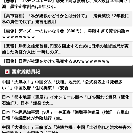
【悲報】「パチンコホール」総売上高は微増も、法人数は10年間で半
減 黒字企業割合は5年ぶり...
【高市首相】「私が総裁かどうかとは分けて」 消費減税「2年後に
私の責任で戻す」発言を説明
【画像】ディズニーのおいなり巻（600円）、卑猥すぎて賛否両論ｗ
ｗｗｗｗｗｗｗｗ
【悲報】岸田文雄元首相､円安を阻止するために日米の通貨当局が実
施した為替介入は｢一時しのぎ...
【画像】日産が社運をかけて発売するSUVｗｗｗｗｗｗｗ
国家総動員報
中国「大洪水！」中国ダム「決壊」地元民「公式発表より死者多
い！」中国政府「住民拘束！（安否...
日本「熊本地震（震度7」イオンモール熊本「LPG漏れて爆発（液化
石油ｶﾞｽ」日本「爆発で火...
日本「沖縄県知事選（9月」一色正春「海難事件追及（検証」八重山
日報「抗議団体が危険航行（生...
中国「大洪水！」三峡ダム「決壊危機」中国「土砂崩れと洪水被害の