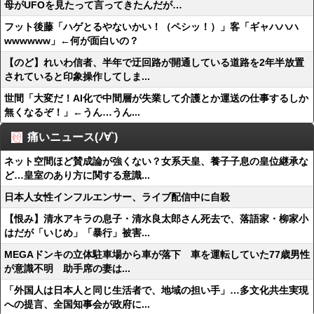
母がUFOを見たって言ってきたんだが…
フット後藤「ハゲとるやないかい！（ペシッ！）」客「ギャハハハ
wwwwww」←何が面白いの？
【のど】れいわ信者、半年で迂回路が開通している道路を2年半放置
されていると印象操作してしま...
世間「大変だ！AI化で中間層が失業して介護とか運送の仕事するしか
無くなるぞ！」←うん…うん...
痛いニュース(ﾉ∀`)
ネット空間ほど賛成論が強くない？女系天皇、養子子息の皇位継承な
ど…皇室のあり方に関する意識...
日本人女性インフルエンサー、ライブ配信中に自殺
【恨み】清水アキラの息子・清水良太郎さん死去で、落語家・柳家小
はだが「いじめ」「暴行」被害...
MEGAドンキの立体駐車場から車が落下 車を運転していた77歳男性
が意識不明 助手席の妻は...
「外国人は日本人と同じ生活者で、地域の担い手」…多文化共生実現
への提言、全国知事会が政府に...