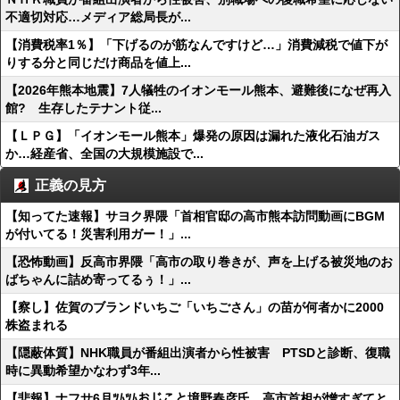
不適切対応…メディア総局長が...
【消費税率1％】「下げるのが筋なんですけど…」消費減税で値下が
りする分と同じだけ商品を値上...
【2026年熊本地震】7人犠牲のイオンモール熊本、避難後になぜ再入
館? 生存したテナント従...
【ＬＰＧ】「イオンモール熊本」爆発の原因は漏れた液化石油ガス
か…経産省、全国の大規模施設で...
正義の見方
【知ってた速報】サヨク界隈「首相官邸の高市熊本訪問動画にBGM
が付いてる！災害利用ガー！」...
【恐怖動画】反高市界隈「高市の取り巻きが、声を上げる被災地のお
ばちゃんに詰め寄ってるぅ！」...
【察し】佐賀のブランドいちご「いちごさん」の苗が何者かに2000
株盗まれる
【隠蔽体質】NHK職員が番組出演者から性被害 PTSDと診断、復職
時に異動希望かなわず3年...
【悲報】ナフサ6月ﾂﾑﾂﾑおじこと境野春彦氏、高市首相が憎すぎてと