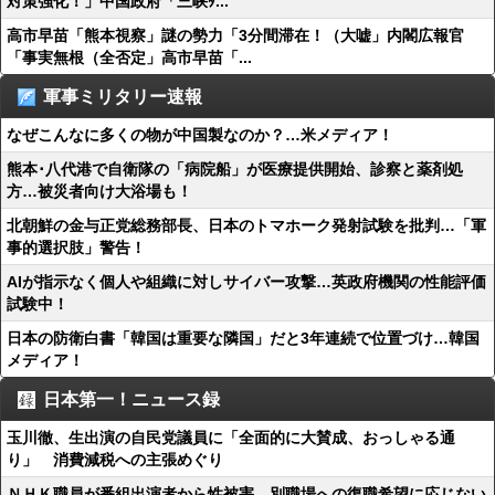
対策強化！」中国政府「三峡ﾀ...
高市早苗「熊本視察」謎の勢力「3分間滞在！（大嘘」内閣広報官
「事実無根（全否定」高市早苗「...
軍事ミリタリー速報
なぜこんなに多くの物が中国製なのか？…米メディア！
熊本･八代港で自衛隊の「病院船」が医療提供開始、診察と薬剤処
方…被災者向け大浴場も！
北朝鮮の金与正党総務部長、日本のトマホーク発射試験を批判…「軍
事的選択肢」警告！
AIが指示なく個人や組織に対しサイバー攻撃…英政府機関の性能評価
試験中！
日本の防衛白書「韓国は重要な隣国」だと3年連続で位置づけ…韓国
メディア！
日本第一！ニュース録
玉川徹、生出演の自民党議員に「全面的に大賛成、おっしゃる通
り」 消費減税への主張めぐり
ＮＨＫ職員が番組出演者から性被害、別職場への復職希望に応じない