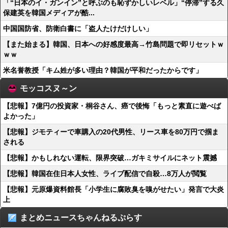
「“日本のイ・ガンイン”と呼ぶのも恥ずかしいレベル」“停滞”する久
保建英を韓国メディアが酷...
中国国防省、防衛白書に「盗人たけだけしい」
【また始まる】韓国、日本への好感度最高→竹島問題で即リセットｗ
ｗｗ
米名誉教授「キム姓が多い理由？韓国が平和だったからです」
モッコスヌ～ン
【悲報】7億円の投資家・桐谷さん、癌で後悔「もっと素直に遊べば
よかった」
【悲報】ジモティーで車購入の20代男性、リース車を80万円で掴ま
される
【悲報】かもしれない運転、限界突破…ガキミサイルにネット震撼
【悲報】韓国在住日本人女性、ライブ配信で自殺…8万人が閲覧
【悲報】元原爆資料館長「小学生に腐敗臭を嗅がせたい」発言で大炎
上
まとめニュースちゃんねるぷらす