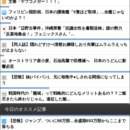
文春「ヤフコメガー！！！」
フィリピン国防相、日本の護衛艦「5隻ほど取得」…全艦じゃな
いのかよ？！
日本「辺野古事件」沖縄県警「抗議女性を書類送検」謎の勢力
「反基地集会！」フェニックスさん「...
【同人誌】隠れどすけべ清楚お嬢様しおり先輩はムラムラえっち
が止まらない
オーストラリア産小麦、石油高騰で収穫減へ 日本のうどんに影
響必至
【悲報】妹(パイパン)、兄に毎晩中●︎しされる関係になってしま
う
戦国時代の「籠城」って戦略的にどんなメリットあるの？？ご飯
尽きたら終わりじゃん。遠征した敵...
今日のオススメ記事
【悲報】ジャンプ、ついに98万部…全盛期653万部からここまで
落ちる