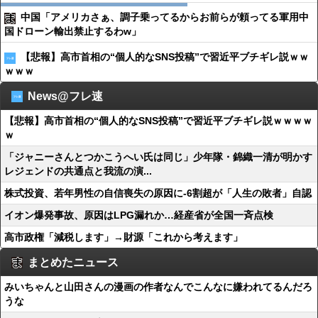
中国「アメリカさぁ、調子乗ってるからお前らが頼ってる軍用中
国ドローン輸出禁止するわw」
【悲報】高市首相の“個人的なSNS投稿”で習近平ブチギレ説ｗｗ
ｗｗｗ
News@フレ速
【悲報】高市首相の“個人的なSNS投稿”で習近平ブチギレ説ｗｗｗｗ
ｗ
「ジャニーさんとつかこうへい氏は同じ」少年隊・錦織一清が明かす
レジェンドの共通点と我流の演...
株式投資、若年男性の自信喪失の原因に-6割超が「人生の敗者」自認
イオン爆発事故、原因はLPG漏れか…経産省が全国一斉点検
高市政権「減税します」→財源「これから考えます」
まとめたニュース
みいちゃんと山田さんの漫画の作者なんでこんなに嫌われてるんだろ
うな