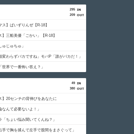
295
209
マス】ぱいずりんぜ【R-18】
ス】三船美優「ごかい」【R-18】
しゅじゅちゅ」
相変わらずバカですね」モバP「誰がバカだ！」
「世界で一番怖い答え？」
49
380
ス】20センチの背伸びをあなたに
論なんて必要ないよ！」
ラ「ちょい悩み聞いてくんね？」
右手で胸を揉んで左手で股間をまさぐって」