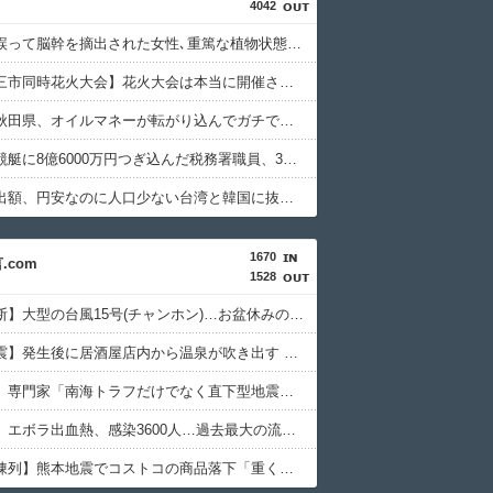
4042
【朗報】誤って脳幹を摘出された女性､重篤な植物状態だが､意識は正常で何かを思考していると判明
【琵琶湖三市同時花火大会】花火大会は本当に開催されるのか…ＨＰで観覧券販売も消防への申請なし、３自治体は「関与してない」と声明
【悲報】秋田県、オイルマネーが転がり込んでガチで東北最強へWWWWWWWWWWWWWWWWWWWWWWWWWWWWWWWWW
【悲報】競艇に8億6000万円つぎ込んだ税務署職員、3億3400万円しか回収できずに逝く
日本の輸出額、円安なのに人口少ない台湾と韓国に抜かれ日本沈没死亡
1670
com
1528
【日本横断】大型の台風15号(チャンホン)…お盆休みの天気に影響するおそれ
【熊本地震】発生後に居酒屋店内から温泉が吹き出す ← これ前触れじゃね？
【大地震】専門家「南海トラフだけでなく直下型地震にも注意を」…中部各地に危険度「Sランク」断層帯
【コンゴ】エボラ出血熱、感染3600人…過去最大の流行に
【倉庫型陳列】熊本地震でコストコの商品落下「重く受け止めております」地震大国で「高積み陳列」が心配...IKEAにも聞いた