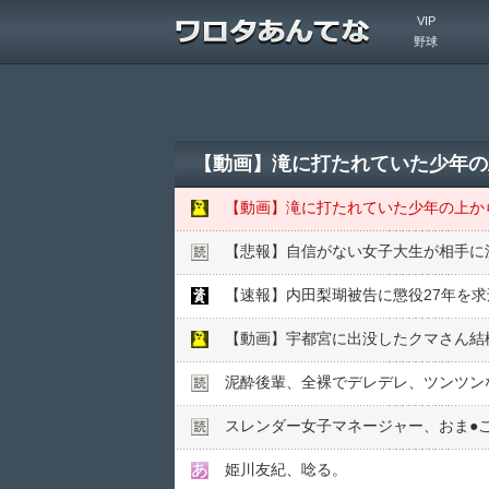
VIP
野球
【動画】滝に打たれていた少年の
【動画】滝に打たれていた少年の上か
【悲報】自信がない女子大生が相手に
【速報】内田梨瑚被告に懲役27年を求
【動画】宇都宮に出没したクマさん結
泥酔後輩、全裸でデレデレ、ツンツン
スレンダー女子マネージャー、おま●︎
姫川友紀、唸る。