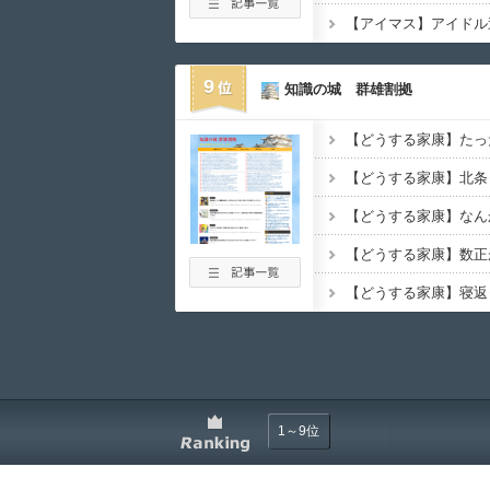
【アイマス】アイドル
9
知識の城 群雄割拠
1～9位