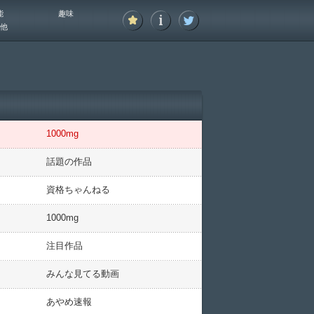
能
趣味
他
1000mg
話題の作品
資格ちゃんねる
1000mg
注目作品
みんな見てる動画
あやめ速報