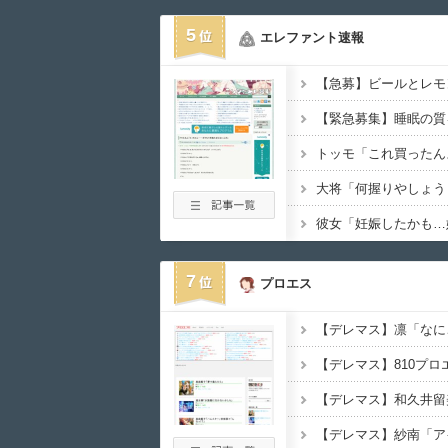
5
エレファント速報
【急募】ビールとレモ
【緊急募集】睡眠の質
トッモ「これ買ったん
7
プロエス
【デレマス】810プ
【デレマス】和久井留
【デレマス】紗南「ア