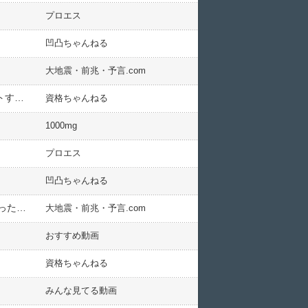
プロエス
凹凸ちゃんねる
大地震・前兆・予言.com
Netflixのターゲットは、日本のTVドラマが切り捨てた“おじさん達”だった…昭和・裏社会ドラマばかりがヒットする「日本市場の特殊性」
資格ちゃんねる
1000mg
プロエス
凹凸ちゃんねる
【悲報】「子どもに惨めな思いさせたくない」出生数が過去最少…なぜ若者は結婚せず、子どもを持たなくなったのか？
大地震・前兆・予言.com
おすすめ動画
資格ちゃんねる
みんな見てる動画