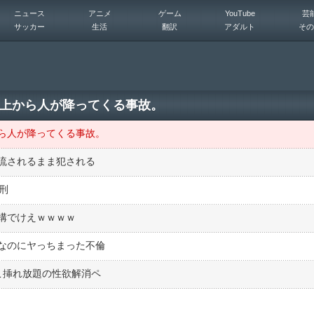
ニュース
アニメ
ゲーム
YouTube
芸
サッカー
生活
翻訳
アダルト
その
上から人が降ってくる事故。
ら人が降ってくる事故。
流されるまま犯される
刑
構でけえｗｗｗｗ
なのにヤっちまった不倫
こ挿れ放題の性欲解消ペ