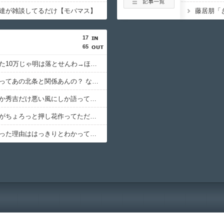
達が雑談してるだけ【モバマス】
藤居朋「
17
65
【どうする家康】たった10万じゃ明は落とせんわ→ほんとに中国が取れるとおもったんだろうか
【どうする家康】北条ってあの北条と関係あんの？ なんで秀吉に従わないの？
【どうする家康】なんか秀吉だけ悪い風にしか語ってないよな 歴史人物に対する悪口みたいで見てて不快
【どうする家康】数正がちょろっと押し花作ってただけで許されてるのホンマ草
【どうする家康】寝返った理由ははっきりとわかってない→普通に愛想つかされた展開は逆に新しいよな