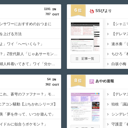
1191
6
SSびより
787
ンサワーにおすすめのおつまに
【シャニ
を上げる方法
【デレマ
よ」ワイ「へーいくら？」
速水奏「
大将「何握りやしょう？」Z世代新人「じゃあサーモンで」社長「ぶほっw」部長「あー…」ワイ「ばっ、バカっ！すいません大将！」
ちひろ「
彼女「妊娠したかも…婦人科着いてきて」ワイ「分かったよ（嘘やんしくじってないはずやぞ…）」
白坂小梅
54
8
あやめ速報
362
【デレマス】凛「なにこれ、蒼穹のファフナー？」モバP「資料だから見といてくれ」
【デレマ
ロエアコン騒動【ぷちかれシリーズ】
狛枝「議
美「夢を作って、いつか遊んで」
シンデレ
イドルに似合うポケモン？」
守護霊「