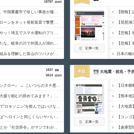
18797
【動画】これはお見事。中国重慶市で珍しい事故が撮影される。
【動画】ロシア軍のドローンをネット発射装置で撃墜するウクライナ。
【動画】逃げる判断はやっ！埼玉でスマホ運転のプリウスに当て逃げされる車載。
【動画】よく助けられたな。岐阜の川で外国人が溺れてしまう事故。
【動画】自動ドアの仕組みを理解した富山のツバメが賢い。
1837
4
大地震・前兆・予言.
5614
【悲報】『自認レイブンクロー』 ← こいつらのタチ悪い率は異常
保健師「まずは社食で大盛り頼むの辞めてみます？」 ワイ「…食っちゃいけないものを売ってるのか？」
【警告】医師『熱中症で”ロキソニン”を飲んではいけない理由がこれ』
【警告】医師「米国では”ヘロインと同じくらいヤバい薬”が日本では平気で処方されてる」
ASDなんやが『冗談』とか『社交辞令』がマジでわからなくて怖い