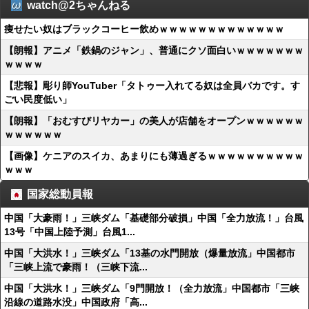
watch@2ちゃんねる
痩せたい奴はブラックコーヒー飲めｗｗｗｗｗｗｗｗｗｗｗｗｗ
【朗報】アニメ「鉄鍋のジャン」、普通にクソ面白いｗｗｗｗｗｗｗ
ｗｗｗｗ
【悲報】彫り師YouTuber「タトゥー入れてる奴は全員バカです。す
ごい民度低い」
【朗報】「おむすびリヤカー」の美人が店舗をオープンｗｗｗｗｗｗ
ｗｗｗｗｗｗ
【画像】ケニアのスイカ、あまりにも薄過ぎるｗｗｗｗｗｗｗｗｗｗ
ｗｗｗ
国家総動員報
中国「大豪雨！」三峡ダム「基礎部分破損」中国「全力放流！」台風
13号「中国上陸予測」台風1...
中国「大洪水！」三峡ダム「13基の水門開放（爆量放流」中国都市
「三峡上流で豪雨！（三峡下流...
中国「大洪水！」三峡ダム「9門開放！（全力放流」中国都市「三峡
沿線の道路水没」中国政府「高...