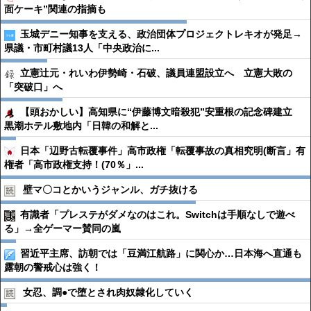
面ケーキ”関連の指摘も
玉城デニー知事を支える、政治団体プロジェクトレキオが発足→
県議・市町村議13人「中央政治に...
立憲辻元・れいわ伊勢崎・石破、議員連盟設立へ 立憲大敗の
「突破口」へ
【頭おかしい】高知県に“伊藤博文暗殺犯”安重根の記念碑建立
黒潮ホテル敷地内「日韓の和解と...
日本「辺野古転覆事件」高市政権「転覆事故の真相究明(断言」有
権者「高市政権支持！(70％」...
壁マ〇コとかいうジャンル、ガチ抜ける
有識者「プレステがダメなのはこれ。Switchは手順なしで遊べ
る」→全ゲーマー賛同の嵐
習近平主席、訪朝では「豆満江航路」に関心か…日本海へ直通も
露朝の警戒心は強く！
女忍、調●︎で堕とされ肉奴隷化していく