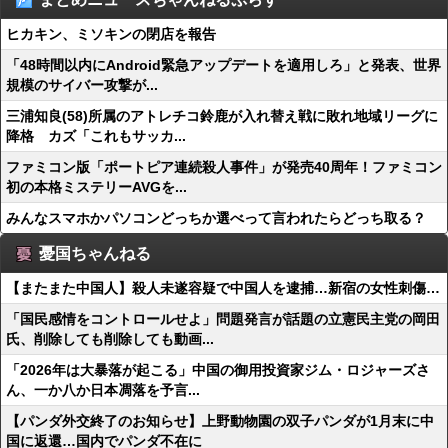
ヒカキン、ミソキンの閉店を報告
「48時間以内にAndroid緊急アップデートを適用しろ」と発表、世界
規模のサイバー攻撃が...
三浦知良(58)所属のアトレチコ鈴鹿が入れ替え戦に敗れ地域リーグに
降格 カズ「これもサッカ...
ファミコン版「ポートピア連続殺人事件」が発売40周年！ファミコン
初の本格ミステリーAVGを...
みんなスマホかパソコンどっちか選べって言われたらどっち取る？
憂国ちゃんねる
【またまた中国人】殺人未遂容疑で中国人を逮捕…新宿の女性刺傷…
「国民感情をコントロールせよ」問題発言が話題の立憲民主党の岡田
氏、削除しても削除しても動画...
「2026年は大暴落が起こる」中国の御用投資家ジム・ロジャーズさ
ん、一か八か日本凋落を予言...
【パンダ外交終了のお知らせ】上野動物園の双子パンダが1月末に中
国に返還…国内でパンダ不在に