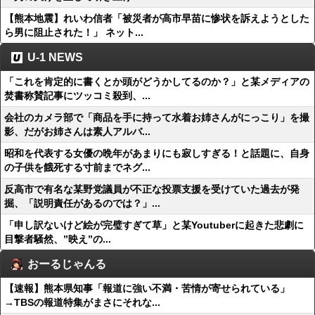
【熊本地震】れいわ信者「被災者が高市早苗に惨状を訴えようとした
ら男に阻止された！」 ネット...
U-1 NEWS
「これを肯定的に書くとか頭がどうかしてるのか？」と某メディアの
焚書称賛記事にツッコミ殺到、...
会社のカメラ部で「商品を手に持って水着お姉さんがにっこり」を撮
影、だがお姉さんは素人アルバ...
昭和を代表する女優の晩年があまりにも寂しすぎる！と話題に、自身
の子供を餓死する寸前までネグ...
反高市で有名な某野党議員が不正な投票支援を受けていた過去が発
掘、「説明責任があるのでは？」...
「申し訳ないけど絵が完璧すぎて草」と某Youtuberに起きた悲劇に
目撃者騒然、”映え”の...
おーるじゃんる
【速報】熊本県知事「報道に強い不満・苦情が寄せられている」
→TBSの報道特集がまさにそれな...