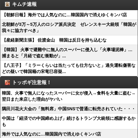
キムチ速報
【朝鮮日報】海外では人気なのに…韓国国内で消えゆくキンパ店
北朝鮮が3万～5万人のロシア派兵決定 ゼレンスキー大統領「韓国が
我々に協力すべき」
【産経新聞主張】 佐渡金山 韓国は反日を持ち込むな
【韓国】 火事で避難中に無人のスーパーに侵入し「火事場泥棒」…
捕まると「月経で盗む衝動が」...
【八王子】「ミラーくらいは当たっても仕方ないと」過失運転傷害な
どの疑いで韓国籍の宋竜巳容疑...
トッポギ注意報！
韓国、火事で無人になったスーパーに女が侵入→食料を大量に盗む→
翌日また来店した理由がヤバい
隅田川花火大会の「無料席」中国SNSで普通に転売されていた・・・
中国は「経済での中国締め上げ」続けるトランプ大統領に感謝するか
も
海外では人気なのに…韓国国内で消えゆくキンパ店