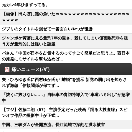
元カレ4年ひきずってる。
【画像】田んぼに謎の魚いたｗｗｗｗｗｗｗｗｗｗｗｗｗｗｗｗｗｗ
ｗｗｗｗ
ジブリのタイトルを混ぜて一番面白いやつが優勝
ジャンポケ斉藤に見る量刑7年の重さ、殺してしまい傷害致死罪を狙
う方が量刑的には軽いと話題
パさん「中国が日本を占領するのってすごく簡単だと思うよ。西日本
の原発にミサイルを撃ち込めば...
痛いニュース(ﾉ∀`)
夫・ひろゆき氏に西村ゆか氏が“離婚”を提示 新党の届け出を知らさ
れず激怒「信頼関係が保てず...
「抜くに抜けない……」自転車の青切符導入で”車道ハミ出し”が急増
中
【フジ】佐藤二朗（57） 主演予定だった映画『踊る大捜査線』スピ
ンオフ作品の撮影中止が正式...
中国、三峡ダムが全開放流。長江流域で深刻な洪水被害