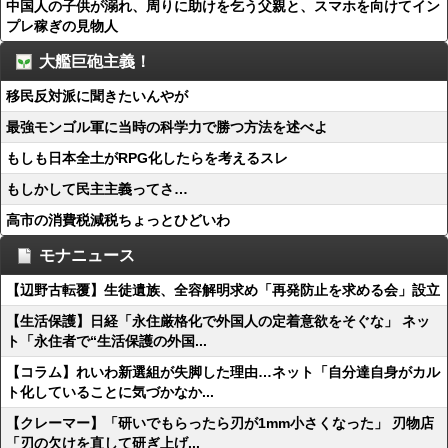
中国人の子供が溺れ、周りに助けを乞う父親と、スマホを向けてイン
プレ稼ぎの見物人
大艦巨砲主義！
移民反対派に聞きたいんやが
最強モンゴル軍に当時の科学力で勝つ方法を述べよ
もしも日本全土がRPG化したらを考えるスレ
もしかして民主主義ってさ…
高市の消費税減税ちょっとひどいわ
モナニュース
【辺野古転覆】生徒遺族、全容解明求め「再発防止を求める会」設立
【生活保護】日経「永住厳格化で外国人の定着意欲をそぐな」 ネッ
ト「永住者で“生活保護の外国...
【コラム】れいわ新選組が失脚した理由…ネット「自分達自身がカル
ト化していることに気づかなか...
【クレーマー】「研いでもらったら刃が1mm小さくなった」 刃物店
「刃の欠けを直して研ぎ上げ...