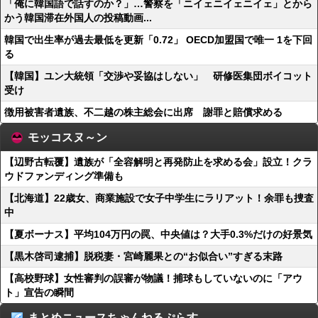
「俺に韓国語で話すのか？」…警察を「ニイェニイェニイェ」とから
かう韓国滞在外国人の投稿動画...
韓国で出生率が過去最低を更新「0.72」 OECD加盟国で唯一 1を下回
る
【韓国】ユン大統領「交渉や妥協はしない」 研修医集団ボイコット
受け
徴用被害者遺族、不二越の株主総会に出席 謝罪と賠償求める
モッコスヌ～ン
【辺野古転覆】遺族が「全容解明と再発防止を求める会」設立！クラ
ウドファンディング準備も
【北海道】22歳女、商業施設で女子中学生にラリアット！余罪も捜査
中
【夏ボーナス】平均104万円の罠、中央値は？大手0.3%だけの好景気
【黒木啓司逮捕】脱税妻・宮崎麗果との“お似合い”すぎる末路
【高校野球】女性審判の誤審が物議！捕球もしていないのに「アウ
ト」宣告の瞬間
まとめニュースちゃんねるぷらす