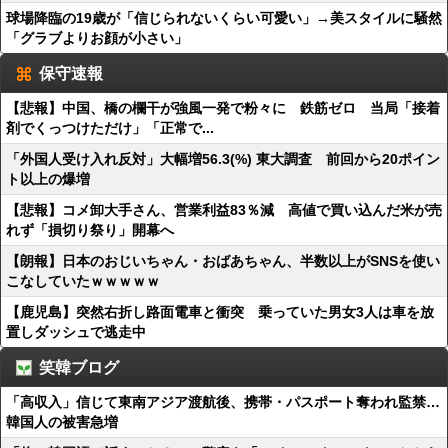
球場降臨の19歳が「信じられないくらい可愛い」→美スタイルに騒然
「グラブよりお顔が小さい」
保守速報
【悲報】中国、橋の欄干が強風一発で粉々に 鉄筋ゼロ 当局「接着
剤でくっつけただけ」「正常で...
「外国人受け入れ反対」大幅増56.3(%) 東大調査 前回から20ポイン
ト以上の爆増
【悲報】コメ卸大手さん、営業利益83％減 高値で買い込んだ米が売
れず「損切り祭り」開幕へ
【朗報】日本のおじいちゃん・おばあちゃん、半数以上がSNSを使い
こなしていたｗｗｗｗｗ
【鹿児島】突然右折し路面電車と衝突 乗っていた男女3人は車を放
置しダッシュで逃走中
笑韓ブログ
「高収入」信じて東南アジア渡航後、携帯・パスポート奪われ監禁…
韓国人の被害急増