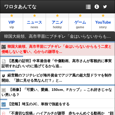
ワロタあんてな
VIP
ニュース
アニメ
ゲーム
YouTube
vip
news
hobby
game
story
韓国大統領、高市早苗にブチギレ「金はいらないからもう二度と侵略しないと誓い、心からの謝罪をしろ」
韓国大統領、高市早苗にブチギレ「金はいらないからもう二度と
侵略しないと誓い、心からの謝罪を...
【悪魔の証明】中革連信者「中傷動画、高市さんが客観的に事実
証明すればいいのに逃げてるから追...
経営難のフジテレビが海外資金でアジア風の超大型ドラマを制作
開始、「誰に見せる気なんだ？」と...
【画像】「可愛い、愛嬌、150cm、Fカップ」←これ好きじゃな
い男いる？
【悲報】埼玉のJC、単独で強盗をする
「不適切な投稿」ハイアルチが謝罪 赤ちゃんめぐる動画か “顔