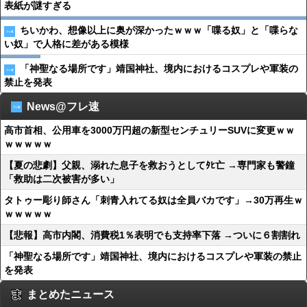
表紙が謎すぎる
ちいかわ、想像以上に奥が深かったｗｗｗ「喋る奴」と「喋らな
い奴」で人格に差がある模様
「神聖なる場所です」靖国神社、境内におけるコスプレや軍装の
禁止を発表
News@フレ速
高市首相、公用車を3000万円超の新型センチュリーSUVに変更ｗｗ
ｗｗｗｗｗ
【夏の悲劇】父親、溺れた息子を救おうとしてﾀﾋ亡 →専門家も警鐘
「救助は二次被害が多い」
タトゥー彫り師さん「刺青入れてる奴は全員バカです」→30万再生ｗ
ｗｗｗｗｗ
【悲報】高市内閣、消費税1％表明でも支持率下落 →ついに６割割れ
「神聖なる場所です」靖国神社、境内におけるコスプレや軍装の禁止
を発表
まとめたニュース