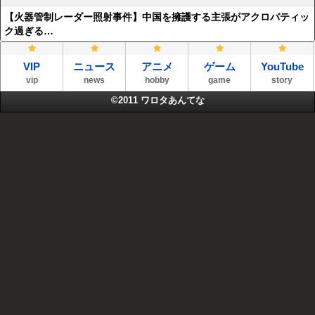
【火器管制レーダー照射事件】中国を擁護する主張がアクロバティッ
ク過ぎる…
VIP
ニュース
アニメ
ゲーム
YouTube
vip
news
hobby
game
story
©2011
ワロタあんてな