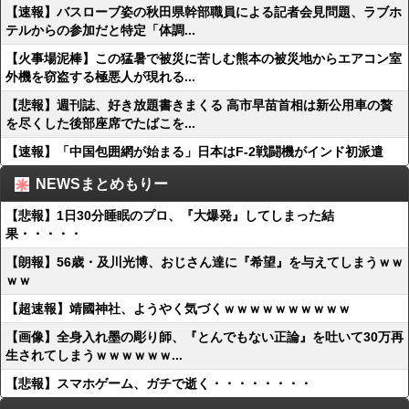
【速報】バスローブ姿の秋田県幹部職員による記者会見問題、ラブホ
テルからの参加だと特定「体調...
【火事場泥棒】この猛暑で被災に苦しむ熊本の被災地からエアコン室
外機を窃盗する極悪人が現れる...
【悲報】週刊誌、好き放題書きまくる 高市早苗首相は新公用車の贅
を尽くした後部座席でたばこを...
【速報】「中国包囲網が始まる」日本はF-2戦闘機がインド初派遣
NEWSまとめもりー
【悲報】1日30分睡眠のプロ、『大爆発』してしまった結
果・・・・・
【朗報】56歳・及川光博、おじさん達に『希望』を与えてしまうｗｗ
ｗｗ
【超速報】靖國神社、ようやく気づくｗｗｗｗｗｗｗｗｗｗ
【画像】全身入れ墨の彫り師、『とんでもない正論』を吐いて30万再
生されてしまうｗｗｗｗｗｗ...
【悲報】スマホゲーム、ガチで逝く・・・・・・・・