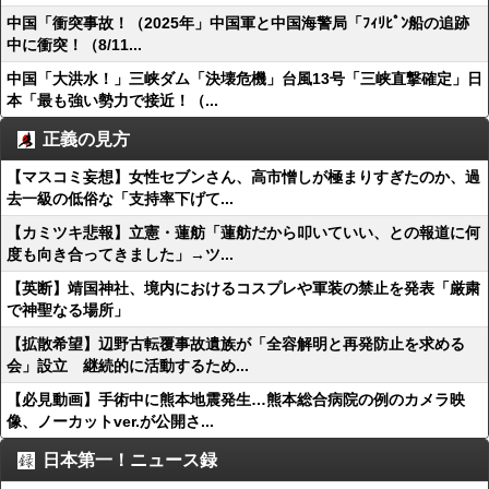
中国「衝突事故！（2025年」中国軍と中国海警局「ﾌｨﾘﾋﾟﾝ船の追跡
中に衝突！（8/11...
中国「大洪水！」三峡ダム「決壊危機」台風13号「三峡直撃確定」日
本「最も強い勢力で接近！（...
正義の見方
【マスコミ妄想】女性セブンさん、高市憎しが極まりすぎたのか、過
去一級の低俗な「支持率下げて...
【カミツキ悲報】立憲・蓮舫「蓮舫だから叩いていい、との報道に何
度も向き合ってきました」→ツ...
【英断】靖国神社、境内におけるコスプレや軍装の禁止を発表「厳粛
で神聖なる場所」
【拡散希望】辺野古転覆事故遺族が「全容解明と再発防止を求める
会」設立 継続的に活動するため...
【必見動画】手術中に熊本地震発生…熊本総合病院の例のカメラ映
像、ノーカットver.が公開さ...
日本第一！ニュース録