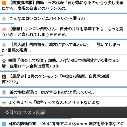
【国旗損壊罪】国民・玉木代表「何が罪になるのかもう少し明確
にする。表現の自由とのバランスの...
こんなエロいコンビニバイトいたら通うわ
【悲報】キンコン西野さん、自分の月収を暴露するも「もっと貰
うべき」と言われてしまうｗｗｗｗ...
【同人誌】告白前夜、親友にすべて奪われた――覗いてしまっ
た“最悪の現実”。
韓国「借金して投資」加熱…わずか3日で信用貸付が1兆ウォン
増 住宅ローン金利は最高7.3％
【黒歴史】1月のケンモメン「中道176議席、自民党58議
席????」
弟の性欲処理は、姉がするものだと思っている。
よく考えたら「戦争」ってなんもメリットないよな
今日のオススメ記事
日本の防衛白書、ついに青春アニメ化ｗｗｗ 国防を語る本なのに