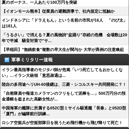
夏のボーナス、一人あたり100万円を突破
【イオンモール熊本】従業員の避難誘導で、社内規定に抵触か
インドネシアに「ドラえもん」という名前の市民が16人 「のび太」
は181人
「うるさい」で消える？夏の風物詩”盆踊り”存続の危機 会場数は20
年で半減 騒音対策で”サ...
【早稲田】”無銭飲食”複数の早大生が関与か 大学が異例の注意喚起
軍事ミリタリー速報
イラン最高指導者のモジタバ師が危篤「いつ死亡してもおかしくな
い」…イラン大統領「意思疎通は...
陸自の多用途ヘリUH-60後継は、三菱・シコルスキー共同開発に？！
「自衛隊員や報道カメラマンのフリをして泥棒を…」500万円分の預
金通帳を盗まれた高齢女性が...
中国海軍の艦隊に所属する052C型ミサイル駆逐艦「長春」と052D型
「厦門」が編隊航行訓練...
ロシア空挺兵が空挺部隊日を祝うため飛行機から飛び降りて死亡！