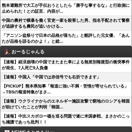
熊本避難所で大工が手伝おうとしたら「勝手な事するな」と行政側に
止められた！との証言、内容が...
中国の農村で横暴を働く官吏一家を殺害した男、指名手配されて警察
が追跡するも農民が追いかける...
「アニソン盆祭りで日本の品格が落ちた」と酷評した元女優、「あん
たが品格を語るのかよ！」と総...
おーるじゃんる
【速報】経済崩壊の中国でまたまた車による無差別報復型の衝突事件
が発生、7人死亡9人負傷
【速報】中国人「中国では赤信号でも右折できます」
【PICKUP】熊本県知事「報道に強い不満・苦情が寄せられている」
→TBSの報道特集がまさ...
【速報】ウクライナからのエネルギー施設攻撃で窮地のロシアを韓国
が助けていたことが判明「韓国...
【速報】中比スカボロー礁を巡る問題で遂に米国参戦、まさかのこっ
ち擁護であっち批判！！