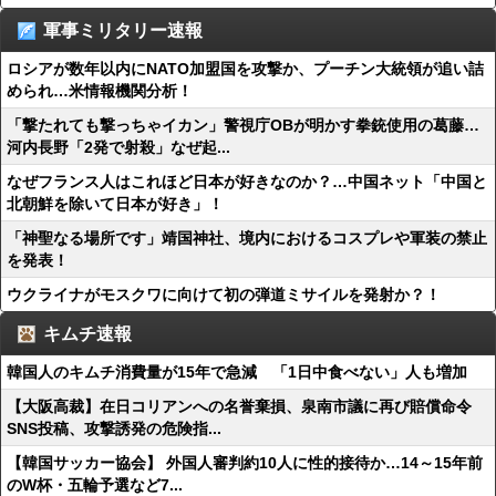
軍事ミリタリー速報
ロシアが数年以内にNATO加盟国を攻撃か、プーチン大統領が追い詰
められ…米情報機関分析！
「撃たれても撃っちゃイカン」警視庁OBが明かす拳銃使用の葛藤…
河内長野「2発で射殺」なぜ起...
なぜフランス人はこれほど日本が好きなのか？…中国ネット「中国と
北朝鮮を除いて日本が好き」！
「神聖なる場所です」靖国神社、境内におけるコスプレや軍装の禁止
を発表！
ウクライナがモスクワに向けて初の弾道ミサイルを発射か？！
キムチ速報
韓国人のキムチ消費量が15年で急減 「1日中食べない」人も増加
【大阪高裁】在日コリアンへの名誉棄損、泉南市議に再び賠償命令
SNS投稿、攻撃誘発の危険指...
【韓国サッカー協会】 外国人審判約10人に性的接待か…14～15年前
のW杯・五輪予選など7...