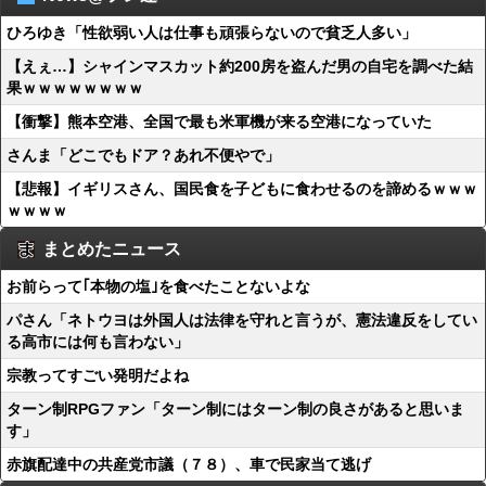
ひろゆき「性欲弱い人は仕事も頑張らないので貧乏人多い」
【えぇ…】シャインマスカット約200房を盗んだ男の自宅を調べた結
果ｗｗｗｗｗｗｗｗ
【衝撃】熊本空港、全国で最も米軍機が来る空港になっていた
さんま「どこでもドア？あれ不便やで」
【悲報】イギリスさん、国民食を子どもに食わせるのを諦めるｗｗｗ
ｗｗｗｗ
まとめたニュース
お前らって｢本物の塩｣を食べたことないよな
パさん「ネトウヨは外国人は法律を守れと言うが、憲法違反をしてい
る高市には何も言わない」
宗教ってすごい発明だよね
ターン制RPGファン「ターン制にはターン制の良さがあると思いま
す」
赤旗配達中の共産党市議（７８）、車で民家当て逃げ