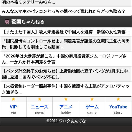
初の本格ミステリーAVGを...
みんなスマホかパソコンどっちか選べって言われたらどっち取る？
憂国ちゃんねる
【またまた中国人】殺人未遂容疑で中国人を逮捕…新宿の女性刺傷…
「国民感情をコントロールせよ」問題発言が話題の立憲民主党の岡田
氏、削除しても削除しても動画...
「2026年は大暴落が起こる」中国の御用投資家ジム・ロジャーズさ
ん、一か八か日本凋落を予言...
【パンダ外交終了のお知らせ】上野動物園の双子パンダが1月末に中
国に返還…国内でパンダ不在に
【火器管制レーダー照射事件】中国を擁護する主張がアクロバティッ
ク過ぎる…
VIP
ニュース
アニメ
ゲーム
YouTube
vip
news
hobby
game
story
©2011
ワロタあんてな