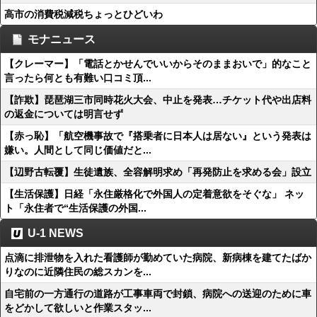
高市の消費税減税ちょっとひどいわ
モナニュース
【クレーマー】「電話とかせんでいいからそのままおいで」的なこと
言ったら何とも有難い口コミ頂...
【詐欺】琵琶湖三市同時花火大会、中止を発表…チケット代や出店料
の返金については明言せず
【赤っ恥】「航空機事故で『搭乗者に日本人は居ない』という発表は
嫌い。人間として同じ価値だと...
【辺野古転覆】生徒遺族、全容解明求め「再発防止を求める会」設立
【生活保護】日経「永住厳格化で外国人の定着意欲をそぐな」 ネッ
ト「永住者で“生活保護の外国...
U-1 NEWS
点滴に排泄物を入れた看護師が勤めていた病院、新病棟を建てたばか
りなのに近隣住民の総スカンを...
自宅前の一方通行の道路が工事車両で封鎖、病院への送迎のために車
をどかして欲しいと作業スタッ...