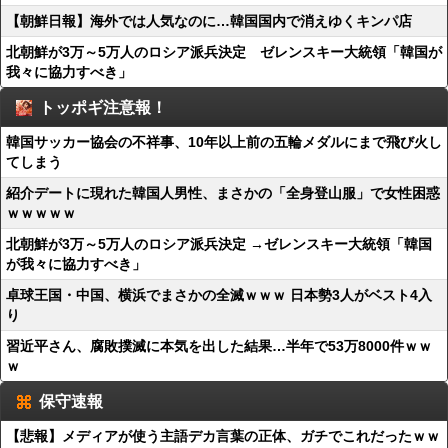
【朝鮮日報】海外では人気なのに…韓国国内で消えゆくキンパ店
北朝鮮が3万～5万人のロシア派兵決定 ゼレンスキー大統領「韓国が
我々に協力すべき」
トッポギ注意報！
韓国サッカー協会の不祥事、10年以上前の五輪メダルにまで飛び火し
てしまう
紹介デートに現れた韓国人男性、まさかの「全身登山服」で女性困惑
ｗｗｗｗｗ
北朝鮮が3万～5万人のロシア派兵決定 →ゼレンスキー大統領「韓国
が我々に協力すべき」
卓球王国・中国、横浜でまさかの全滅ｗｗｗ 日本勢3人がベスト4入
り
習近平さん、腐敗撲滅に本気を出した結果…半年で53万8000件ｗｗ
ｗ
保守速報
【悲報】メディアが使う主語デカ言葉の正体、ガチでこれだったｗｗ