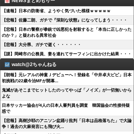
NEWSまとめもりー
【速報】日本の防衛省、ようやく気づいた模様ｗｗｗｗｗ
【悲報】佐藤二朗、ガチで『深刻な状態』になってしまう・・・・
【悲報】日本の警察が拳銃で凶悪犯を射殺すると「本当に正しかった
のか？」と疑われる異常社会
【悲報】大分県、ガチで逝く・・・・・・
【謎】岡崎市の公務員、妻を連れてサーフィンに出かけた結果・・・
watch@2ちゃんねる
【朗報】元レアルの神童Ｊデビューへ！登録名「中井卓大ピピ」日本
初挑戦の22歳今治MFが開幕...
鬼滅があそこまでヒットしたのってやっぱ「ノイズ」が一切無いから
よな
日本サッカー協会が4人の日本人審判員を調査 韓国協会の性接待疑
惑で
【悲報】高樹沙耶のアニソン盆踊り批判「日本は品格落ちた」で大論
争！過去の大麻発言にも飛び火...