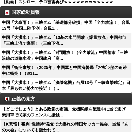
【動画】スシロー、テロ被害再びｗｗｗｗｗｗｗｗｗｗｗｗ
国家総動員報
中国「大豪雨！」三峡ダム「基礎部分破損」中国「全力放流！」台風
13号「中国上陸予測」台風1...
中国「大洪水！」三峡ダム「13基の水門開放（爆量放流」中国都市
「三峡上流で豪雨！（三峡下流...
中国「大洪水！」三峡ダム「9門開放！（全力放流」中国都市「三峡
沿線の道路水没」中国政府「高...
中国「衝突事故！（2025年」中国軍と中国海警局「ﾌｨﾘﾋﾟﾝ船の追跡
中に衝突！（8/11...
中国「大洪水！」三峡ダム「決壊危機」台風13号「三峡直撃確定」日
本「最も強い勢力で接近！（...
正義の見方
【どこでしょう】とある政党の市議、党機関紙を配達中に当て逃げ
乗用車で民家のフェンスに接触...
【K悲報】審判“性接待”発覚で大揺れの韓国サッカー協会、当然『あ
の大会』についても疑われて...