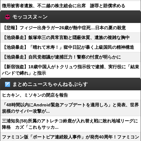
徴用被害者遺族、不二越の株主総会に出席 謝罪と賠償求める
モッコスヌ～ン
【悲報】フィジー出身ラガー26歳が熱中症死…日本の夏の殺意
【池袋暴走】飯塚幸三の異常言動と隠蔽体質、遺族の複雑な胸中
【池袋暴走】「晴れて米寿！」獄中日記が暴く上級国民の精神構造
【池袋暴走】自民党都議が逮捕圧力！警察の忖度が明らかに
【新宿強盗】18歳中国人がトクリュウ指示役で逮捕、実行役に「結束
バンドで縛れ」と指示
まとめニュースちゃんねるぷらす
ヒカキン、ミソキンの閉店を報告
「48時間以内にAndroid緊急アップデートを適用しろ」と発表、世界
規模のサイバー攻撃が...
三浦知良(58)所属のアトレチコ鈴鹿が入れ替え戦に敗れ地域リーグに
降格 カズ「これもサッカ...
ファミコン版「ポートピア連続殺人事件」が発売40周年！ファミコン