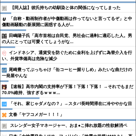
【同人誌】彼氏持ちの幼馴染と体の関係になってしまった
「自称・動画制作者が中傷動画は作ってないと言ってるぞ」と中
傷動画騒動の新展開に困惑する人が...
田嶋陽子氏「高市首相は自民党、男社会に過剰に適応した人。男
の人にとっては可愛くてしょうがな...
インドネシア、通貨安を防ぐために金利を上げずに為替介入を行
い、外貨準備高は危険な減少
尾崎豊ってぶっちゃけ「缶コーヒー握りしめ」みたいな曲だけの
一発屋やんな
【速報】高市内閣の支持率が下落！下落！下落！ →それでもまだ
70.0%維持、強すぎるｗｗｗ...
「それ、家じゃダメなの？」→スタバ長時間滞在に冷ややかな目
文春「ヤフコメガー！！！」
スレンダー女子マネージャー、おま●︎こ挿れ放題の性欲解消ペ