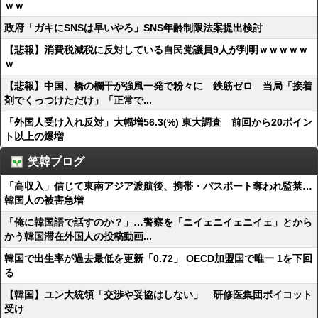
ｗｗ
政府「ガキにSNSは早いやろ」SNS年齢制限法案提出検討
【悲報】消費税減税に反対している自民党議員9人が判明ｗｗｗｗｗ
ｗ
【悲報】中国、橋の欄干が強風一発で粉々に 鉄筋ゼロ 当局「接着
剤でくっつけただけ」「正常で...
「外国人受け入れ反対」大幅増56.3(%) 東大調査 前回から20ポイン
ト以上の爆増
笑韓ブログ
「高収入」信じて東南アジア渡航後、携帯・パスポート奪われ監禁…
韓国人の被害急増
「俺に韓国語で話すのか？」…警察を「ニイェニイェニイェ」とから
かう韓国滞在外国人の投稿動画...
韓国で出生率が過去最低を更新「0.72」 OECD加盟国で唯一 1を下回
る
【韓国】ユン大統領「交渉や妥協はしない」 研修医集団ボイコット
受け