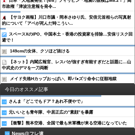
日本「大地震発生！(6/8」フィリピン「地震の規模はM8.2！」高
市政権「津波注意報を発令...
【サヨク画報】川口市議・岡本さゆり氏、安倍元首相らの写真射
的について「アベが死んだ時こうい...
スペースXのIPO、中国本土・香港の投資家を排除…安保リスク回
避で！
149cmの女体、クソほど抜ける
【ネット】内閣広報官、レスバが強すぎ有能すぎだと話題に…山
中武史のデマを一刀両断
メイド失格Hカップおっぱい、即パ●︎ズリ命令に従順地獄
今日のオススメ記事
さんま「どこでもドア？あれ不便やで」
元いいとも青年隊、中居正広の”素顔”を暴露
【衝撃】熊本空港、全国で最も米軍機が来る空港になっていた
News@フレ速