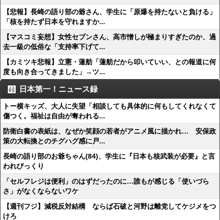
【悲報】長崎の語り部の爺さん、学生に「原爆を持たないと負ける」
「核を持たず日本を守れますか...
【マスコミ妄想】女性セブンさん、高市憎しが極まりすぎたのか、過
去一級の低俗な「支持率下げて...
【カミツキ悲報】立憲・蓮舫「蓮舫だから叩いていい、との報道に何
度も向き合ってきました」→ツ...
日本第一！ニュース録
トー横キッズ、大人に失望「相談しても具体的に何もしてくれなくて
傷つく。福祉は自由が奪われる...
防衛白書の表紙は、なぜか笑顔の若者がアニメ風に描かれ… 安保政
策の大転換とのチグハグ感に戸...
長崎の語り部のお爺ちゃん(84)、学生に『日本も核武装が必要』と言
われびっくり
「セルフレジは便利」のはずだったのに…誰もが感じる「使いづら
さ」がなくならないワケ
【週刊フジ】減税反対結構 ならば石破と河野は離党してケジメをつ
けろ