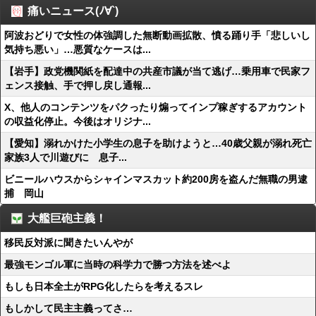
痛いニュース(ﾉ∀`)
阿波おどりで女性の体強調した無断動画拡散、憤る踊り手「悲しいし
気持ち悪い」…悪質なケースは...
【岩手】政党機関紙を配達中の共産市議が当て逃げ…乗用車で民家フ
ェンス接触、手で押し戻し通報...
X、他人のコンテンツをパクったり煽ってインプ稼ぎするアカウント
の収益化停止。今後はオリジナ...
【愛知】溺れかけた小学生の息子を助けようと…40歳父親が溺れ死亡
家族3人で川遊びに 息子...
ビニールハウスからシャインマスカット約200房を盗んだ無職の男逮
捕 岡山
大艦巨砲主義！
移民反対派に聞きたいんやが
最強モンゴル軍に当時の科学力で勝つ方法を述べよ
もしも日本全土がRPG化したらを考えるスレ
もしかして民主主義ってさ…