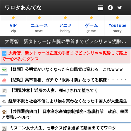
ワロタあんてな
VIP
ニュース
アニメ
ゲーム
YouTube
vip
news
hobby
game
story
大野智、新タトゥーは左腕の手首までビッシリｗｗ泥酔して路上で一心不乱にダンス
大野智、新タトゥーは左腕の手首までビッシリｗｗ泥酔して路上
で一心不乱にダンス
【疑問】公明党がいなくなったら自民党は変わる←これｗｗｗ
【悲報】高市首相、ガチで『限界寸前』なってる模様・・・・・
【閲覧注意】近所の人妻、種●︎けされて堕ちてく
経済不振と社会不信により物を買わなくなった中国人が大量発生
【共同通信独自】 日本産水産物規制撤廃へ協議打診 政府、韓国
と実務レベルで
ミスコン女子大生、セ⚫️クス好き過ぎて動画出ててワロタ