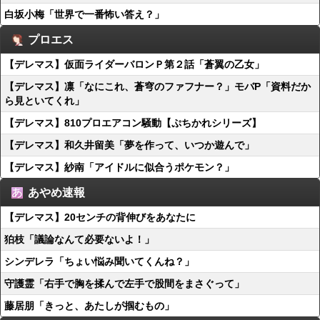
白坂小梅「世界で一番怖い答え？」
プロエス
【デレマス】仮面ライダーバロンＰ第２話「蒼翼の乙女」
【デレマス】凛「なにこれ、蒼穹のファフナー？」モバP「資料だか
ら見といてくれ」
【デレマス】810プロエアコン騒動【ぷちかれシリーズ】
【デレマス】和久井留美「夢を作って、いつか遊んで」
【デレマス】紗南「アイドルに似合うポケモン？」
あやめ速報
【デレマス】20センチの背伸びをあなたに
狛枝「議論なんて必要ないよ！」
シンデレラ「ちょい悩み聞いてくんね？」
守護霊「右手で胸を揉んで左手で股間をまさぐって」
藤居朋「きっと、あたしが掴むもの」