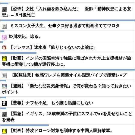
【恐怖】女性「入れ歯を飲み込んだ」 医師「精神疾患による妄
想」→ 5日後死亡
ミスコン女子大生、セ⚫️クス好き過ぎて動画出ててワロタ
姫川友紀、唸る。
【デレマス】速水奏「飾りじゃないのよ涙は」
【動画】インドの国際空港で強風に飛ばされた地上支援機材が旅
客機に衝突して3機が運行停止に。
【閲覧注意】敏感ワレメを媚薬オイル固定バイブで痙攣レ●︎プ
【避難】「新たな防災気象情報」で何が変わる？知っておきたい
ポイント
【悲報】ナフサ不足、もう誰も話題にしない
【緊急】イギリス、18歳未満の子供にスマホで●●を見せないこと
を発表
【動画】特攻ドローン対策を訓練する中国人民解放軍。