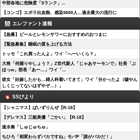
中部各地に危険度「Sランク」...
【コンゴ】エボラ出血熱、感染3600人…過去最大の流行に
エレファント速報
【急募】ビールとレモンサワーにおすすめのおつまに
【緊急募集】睡眠の質を上げる方法
トッモ「これ買ったんよ」ワイ「へーいくら？」
大将「何握りやしょう？」Z世代新人「じゃあサーモンで」社長「ぶ
ほっw」部長「あー…」ワイ「...
彼女「妊娠したかも…婦人科着いてきて」ワイ「分かったよ（嘘やん
しくじってないはずやぞ…）」
SSびより
【シャニマス】ぱいずりんぜ【R-18】
【デレマス】三船美優「ごかい」【R-18】
速水奏「しゅじゅちゅ」
ちひろ「相変わらずバカですね」モバP「誰がバカだ！」