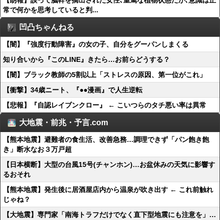
【朗報】誤って脳幹を摘出された女性､重篤な植物状態だが､意識は正
常で何かを思考していると判...
凹凸ちゃんねる
【闇】『強度行動障害』の女の子、自分をグーパンしまくる
知り合いから『このLINE』きたら…お前らどうする？
【闇】ブラック教師の5割以上「ストレスの原因、第一位がこれ」
【衝撃】34歳ニート、『●●漫画』で人生逆転
【悲報】『自認レイブンクロー』 ← こいつらのタチ悪い率は異常
大地震・前兆・予言.com
【熊本地震】避難者の食生活、改善急務…調理できず「パン飽き飽
き」断水なお３万戸超
【日本横断】大型の台風15号(チャンホン)…お盆休みの天気に影響す
るおそれ
【熊本地震】発生後に居酒屋店内から温泉が吹き出す ← これ前触れ
じゃね？
【大地震】専門家「南海トラフだけでなく直下型地震にも注意を」…