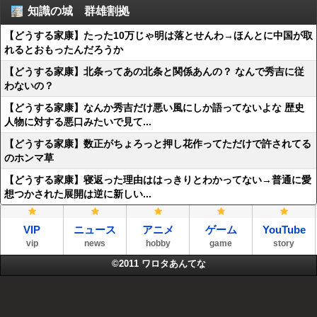
知識の城 群雄割拠
【どうする家康】たった10万じゃ明は落とせんわ→ほんとに中国が取
れるとおもったんだろうか
【どうする家康】北条ってあの北条と関係あんの？ なんで秀吉に従
わないの？
【どうする家康】なんか秀吉だけ悪い風にしか語ってないよな 歴史
人物に対する悪口みたいで見て...
【どうする家康】数正がちょろっと押し花作ってただけで許されてる
のホンマ草
【どうする家康】寝返った理由ははっきりとわかってない→普通に愛
想つかされた展開は逆に新しい...
VIP
ニュース
アニメ
ゲーム
YouTube
vip
news
hobby
game
story
©2011
ワロタあんてな