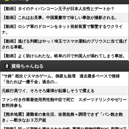
【動画】タイのティパンコーン王子が日本人女性とデートか？
【動画】これはお見事。中国重慶市で珍しい事故が撮影される。
【動画】ロシア軍のドローンをネット発射装置で撃墜するウクライ
ナ。
【動画】逃げる判断はやっ！埼玉でスマホ運転のプリウスに当て逃げ
される車載。
【動画】よく助けられたな。岐阜の川で外国人が溺れてしまう事故。
資格ちゃんねる
”サ終” 相次ぐスマホゲーム、倒産も急増 過去最多ペースで推移
「当たれば一攫千金」過去の...
元銀行員ワイ、そろそろ爆弾が起爆しそうで震える
ファン付き作業着使用男性熱中症で死亡 スポーツドリンクやゼリー
飲料持参も
【熊本地震】避難者の食生活、改善急務＝調理できず「パン飽き飽
き」―断水なお３万戸超