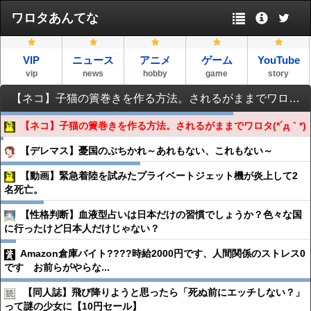
ワロタあんてな
VIP
ニュース
アニメ
ゲーム
YouTube
vip
news
hobby
game
story
【ネコ】子猫の簀巻きを作る方法。されるがままでワロタ(*´д｀*)
【ネコ】子猫の簀巻きを作る方法。されるがままでワロタ(*´д｀*)
【デレマス】憂国のぷちかれ～あれもない、これもない～
【動画】緊急着陸を試みたプライベートジェット機が炎上して2
名死亡。
【性格判断】血液型占いは日本だけの習慣でしょうか？色々な国
に行ったけど日本人だけじゃない？
Amazon倉庫バイト????時給2000円です、人間関係のストレス0
です お前らがやらな...
【同人誌】飛び降りようと思ったら「死ぬ前にエッチしない？」
って謎の少女に【10円セール】