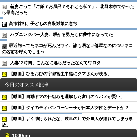
新妻ごっこ「ご飯？お風呂？それとも私？」、北野未奈でやった
ら最高だった
高市首相、子どもの自殺対策に意欲
ハプニングバー人妻、群がる男たちに夢中になってた
最近飼ってたネコが死んだワイ、誰も居ない部屋なのについネコ
の名前を呼んでしまう
人妻12時間、こんなに淫らだったなんてワロタ
【動画】ひるおびの宇都宮生中継にクマさんが映る。
今日のオススメ記事
【動画】自動ドアの仕組みを理解した富山のツバメが賢い。
【動画】タイのティパンコーン王子が日本人女性とデートか？
【動画】よく助けられたな。岐阜の川で外国人が溺れてしまう事
故。
1000mg