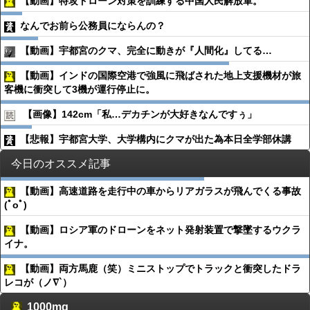
【動画】特攻ドローン対策を訓練する中国人民解放軍。
なんでお前ら公務員にならんの？
【動画】宇都宮のクマ、完全に動きが『人間化』してる…
【動画】インドの国際空港で強風に飛ばされた地上支援機材が旅
客機に衝突して3機が運行停止に。
【画像】142cm「私…デカチンが大好きなんですぅ」
【悲報】宇都宮大学、大学構内にクマが出た為本日全学部休講
今日のオススメ記事
【動画】高速道路を走行中の車からリアガラスが飛んでくる事故
(ﾟoﾟ)
【動画】ロシア軍のドローンをネット発射装置で撃墜するウクラ
イナ。
【動画】両方馬鹿（笑）ミニストップでトラックと衝突したドラ
レコが（ノ∇`）
1000mg