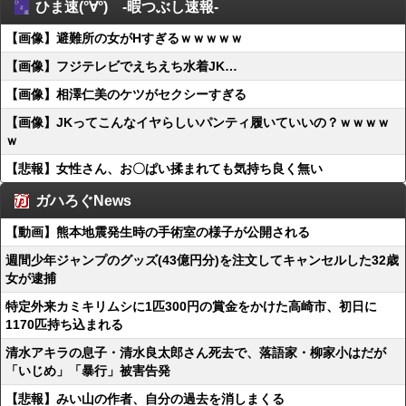
ひま速(°∀°) -暇つぶし速報-
【画像】避難所の女がHすぎるｗｗｗｗｗ
【画像】フジテレビでえちえち水着JK…
【画像】相澤仁美のケツがセクシーすぎる
【画像】JKってこんなイヤらしいパンティ履いていいの？ｗｗｗｗ
ｗ
【悲報】女性さん、お〇ぱい揉まれても気持ち良く無い
ガハろぐNews
【動画】熊本地震発生時の手術室の様子が公開される
週間少年ジャンプのグッズ(43億円分)を注文してキャンセルした32歳
女が逮捕
特定外来カミキリムシに1匹300円の賞金をかけた高崎市、初日に
1170匹持ち込まれる
清水アキラの息子・清水良太郎さん死去で、落語家・柳家小はだが
「いじめ」「暴行」被害告発
【悲報】みい山の作者、自分の過去を消しまくる