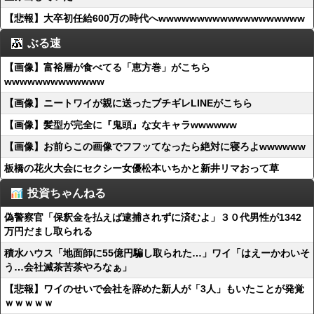
【悲報】大卒初任給600万の時代へwwwwwwwwwwwwwwwwwww
ぶる速
【画像】富裕層が食べてる「恵方巻」がこちら
wwwwwwwwwwwww
【画像】ニートワイが親に送ったブチギレLINEがこちら
【画像】髪型が完全に『鬼頭』な女キャラwwwwww
【画像】お前らこの画像でフフッてなったら絶対に寝ろよwwwwww
板橋の花火大会にセクシー女優松本いちかと新井リマおって草
投資ちゃんねる
偽警察官「保釈金を払えば逮捕されずに済むよ」３０代男性が1342
万円だまし取られる
積水ハウス「地面師に55億円騙し取られた…」ワイ「はえーかわいそ
う…会社滅茶苦茶やろなぁ」
【悲報】ワイのせいで会社を辞めた新人が「3人」もいたことが発覚
ｗｗｗｗｗ