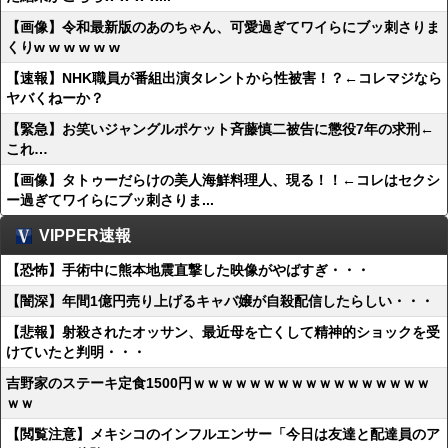
【画像】令和最新版のあのちゃん、可愛過ぎてワイらにブッ刺さりま
くりw w w w w w
【速報】NHK職員が番組出演タレントから性被害！？←コレマジなら
ヤバくねーか？
【緊急】お笑いジャングルポケット斉藤慎二被告に懲役7年の求刑←
これ…
【画像】タトゥーだらけの美人海鮮料理人、現る！！←コレはセクシ
ー過ぎてワイらにブッ刺さりま...
VIPPER速報
【恐怖】手術中に熊本地震直撃した映像がやばすぎ・・・
【闇深】年間1億円売り上げるキャバ嬢が自殺配信したらしい・・・
【悲報】射殺されたオッサン、最近母を亡くして精神的ショックを受
けていたと判明・・・
吉野家のステーキ定食1500円ｗｗｗｗｗｗｗｗｗｗｗｗｗｗｗｗｗ
ｗｗ
【閲覧注意】メキシコのインフルエンサー「今日は友達と配達員のア