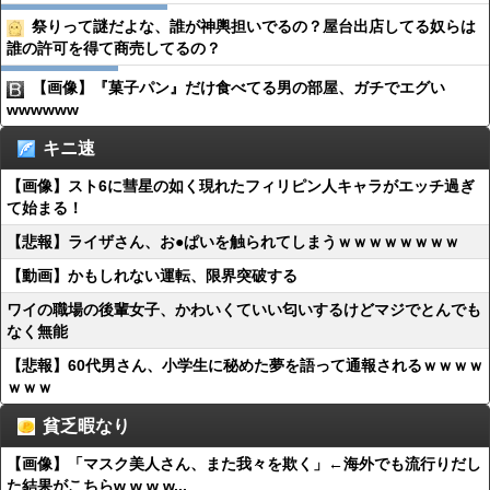
祭りって謎だよな、誰が神輿担いでるの？屋台出店してる奴らは
誰の許可を得て商売してるの？
【画像】『菓子パン』だけ食べてる男の部屋、ガチでエグい
wwwwww
キニ速
【画像】スト6に彗星の如く現れたフィリピン人キャラがエッチ過ぎ
て始まる！
【悲報】ライザさん、お●ぱいを触られてしまうｗｗｗｗｗｗｗｗ
【動画】かもしれない運転、限界突破する
ワイの職場の後輩女子、かわいくていい匂いするけどマジでとんでも
なく無能
【悲報】60代男さん、小学生に秘めた夢を語って通報されるｗｗｗｗ
ｗｗｗ
貧乏暇なり
【画像】「マスク美人さん、また我々を欺く」←海外でも流行りだし
た結果がこちらw w w w...