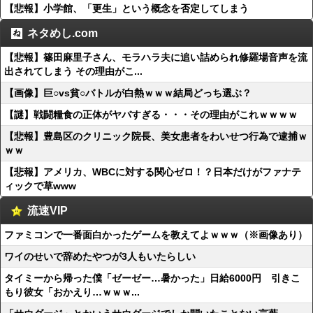
【悲報】小学館、「更生」という概念を否定してしまう
ネタめし.com
【悲報】篠田麻里子さん、モラハラ夫に追い詰められ修羅場音声を流
出されてしまう その理由がこ...
【画像】巨○vs貧○バトルが白熱ｗｗｗ結局どっち選ぶ？
【謎】戦闘糧食の正体がヤバすぎる・・・その理由がこれｗｗｗｗ
【悲報】豊島区のクリニック院長、美女患者をわいせつ行為で逮捕ｗ
ｗｗ
【悲報】アメリカ、WBCに対する関心ゼロ！？日本だけがファナテ
ィックで草www
流速VIP
ファミコンで一番面白かったゲームを教えてよｗｗｗ（※画像あり）
ワイのせいで辞めたやつが3人もいたらしい
タイミーから帰った僕「ゼーゼー…暑かった」日給6000円 引きこ
もり彼女「おかえり…ｗｗｗ...