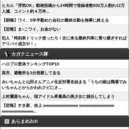
ヒカル「浮気OK」動画投稿から24時間で登録者数500万人割れ12万
人減、コメント約４万件...
【朗報】ワイ、5年半勤めた会社の最終出勤を無事に終える
【悲報】ま○こワイ、お金がない
犯人「時刻表トリック使ったろ！次に来る最終列車に乗り継ぎすれば
アリバイ成立や！」
カガクニュース隊
ハロプロ恵体ランキングTOP10
高市、避難所を3分視察して去る
みいちゃんと山田さんアニメ化反対署名始まる「うちの娘は職場でみ
いちゃんとからかわれクビにさ...
上村麗菜ちゃん、現アイドル界最高の美少女に就任してしまう
【悲報】すき家、炎上 wwwwwwwwwww wwwwwwwwwww
wwwwwwwwww...
あらまめ2ch