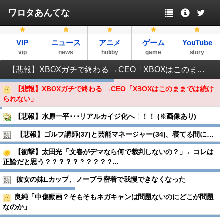
ワロタあんてな
VIP
ニュース
アニメ
ゲーム
YouTube
vip
news
hobby
game
story
【悲報】XBOXガチで終わる →CEO「XBOXはこのままでは続けられない」
【悲報】XBOXガチで終わる →CEO「XBOXはこのままでは続け
られない」
【悲報】水原一平･･･リアルカイジ化へ！！！ (※画像あり)
【悲報】ゴルフ講師(37)と芸能マネージャー(34)、寝てる間に…
【衝撃】太田光「文春がデマなら何で裁判しないの？」←コレは
正論だと思う？？？？？？？？？？...
彼女の妹Lカップ、ノーブラ密着で我慢できなくなった
良純「中傷動画？そもそもネガキャンは問題ないのにどこが問題
なのか」