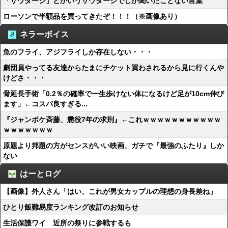
「サウダージ」とかいうサウダージでしか聞いたことない言葉
ローソンで半額品を買ってきたぞ！！！（※画像あり）
ネラーボイス
魚のフライ、アジフライしか存在しない・・・
劇団員やってる友達からたまにチケット買わされるから見に行くんや
けどさ・・・
骨延長手術「0.2％の確率で一生歩けない体になるけど足が10cm伸び
ます」←コスパ良すぎる...
『ジャンポケ斉藤、懲役7年の求刑』←これｗｗｗｗｗｗｗｗｗｗｗ
ｗｗｗｗｗｗｗ
原題より邦題の方がセンスがいい映画、ガチで『最強のふたり』しか
ない
はーとログ
【画像】外人さん「はい、これが男女カップルの理想の身長差ね」
ひとり飯難易度ランキング改訂のお知らせ
生活保護ワイ 近所の祭りに参戦するも