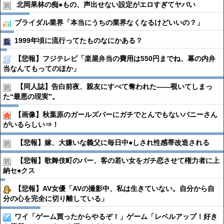
北岡果林の痴●︎もの、声出せない設定がエロすぎてヤバい
ブライダル業界「本当にうちの業界なくなるけどいいの？」
1999年頃に流行ってたものなにかある？
【悲報】フジテレビ「楽屋弁当の費用は550円までね、幕の内弁
当なんてもってのほか」
【同人誌】告白前夜、親友にすべて奪われた――覗いてしまっ
た“最悪の現実”。
【画像】秋葉原のガールズバーにガチでとんでもないバニーさん
がいるらしい⇒！
【悲報】嫁、大嫌いな義父に毎日中●︎しされ性感帯改造される
【悲報】歌舞伎町のバー、客の若い女をガチ恋させて権力者に上
納セ●︎クス
【悲報】AV女優「AVの撮影中、私は生きていない。自分から自
分の心を完全に切り離している」
ワイ「ゲーム買ったからやるぞ！」ゲーム「レベルアップ！好き