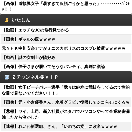
【画像】道頓堀女子「暑すぎて服脱ごうかと思った」･･････････ﾊﾟｼｬ
ｯ！！
いたしん
【動画】エッチなJCの修行見つかる
【画像】ギャルの尻ｗｗｗｗ
元ＮＨＫ中川安奈アナがミニスカポリスのコスプレ披露ｗｗｗｗｗ
【動画】謎の女剣士が陰好み
【画像】佳子さまが履いてそうなパンティ、真剣に議論
Ｚチャンネル＠ＶＩＰ
【動画】女子ビーチバレー選手「我々は純粋に競技をしてるので性的
な目で見ないでください！！」
【画像】元・小倉優香さん、水着グラビア復帰してシコらせにくるｗ
【悲報】ワイ、上司、新入社員がスタバでパソコンやって企業秘密漏
洩したから泣かした
【速報】れいわ新選組、さん、「いのちの党」に改名ｗｗｗｗ