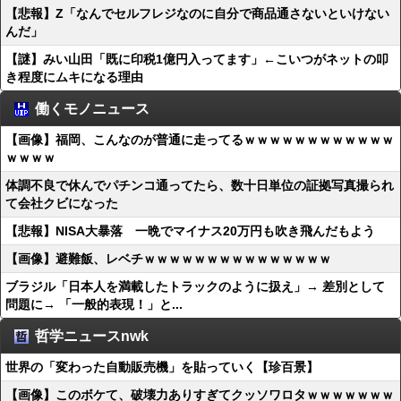
【悲報】Z「なんでセルフレジなのに自分で商品通さないといけない
んだ」
【謎】みい山田「既に印税1億円入ってます」←こいつがネットの叩
き程度にムキになる理由
働くモノニュース
【画像】福岡、こんなのが普通に走ってるｗｗｗｗｗｗｗｗｗｗｗｗ
ｗｗｗｗ
体調不良で休んでパチンコ通ってたら、数十日単位の証拠写真撮られ
て会社クビになった
【悲報】NISA大暴落 一晩でマイナス20万円も吹き飛んだもよう
【画像】避難飯、レベチｗｗｗｗｗｗｗｗｗｗｗｗｗｗｗ
ブラジル「日本人を満載したトラックのように扱え」→ 差別として
問題に→ 「一般的表現！」と...
哲学ニュースnwk
世界の「変わった自動販売機」を貼っていく【珍百景】
【画像】このボケて、破壊力ありすぎてクッソワロタｗｗｗｗｗｗｗ