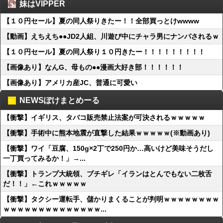
妹はVIPPER
【１０円セール】夏の同人祭りきたー！！全部買っとけwwww
【動画】えちえち●●JD2人組、川遊び中にチャラ男にナンパされるｗ
【１０円セール】夏の同人祭り１０円きたー！！！！！！！！！
【画像あり】なんG、母もの●●漫画大好き部！！！！！！
【画像あり】アメリカ産JC、普通に可愛い
NEWSぽけまとめーる
【衝撃】イギリス、タバコ販売禁止法案が可決されるｗｗｗｗｗ
【衝撃】手術中に熊本地震が直撃した結果ｗｗｗｗｗ(※動画あり)
【衝撃】ワイ「豆腐、150g×2丁で250円か…高いけど美味そうだし
一丁買ってみるか！」→...
【衝撃】トランプ大統領、ブチギレ「イランはとんでもない二枚舌
だ！！」←これｗｗｗｗｗ
【衝撃】タクシー運転手、儲かりまくることが判明ｗｗｗｗｗｗｗｗ
ｗｗｗｗｗｗｗｗｗｗｗｗｗｗ...