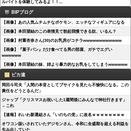
ルバイトを体験してみるよ！！...
BIPブログ
【画像】あの人気ムチムチなポケモン、エッチなフィギュアになる
【画像】本田望結のこの表情見て勃起我慢できる奴、いるん？
【画像】村重杏奈さん(30)のお乳房がコチラwwwwwwwwwwww
【画像】『菓子パン』だけ食べてる男の部屋、ガチでエグい
wwwwww
【画像】本田望結の妹、姉より暴力的なお乳をしてしまうwwwwww
ピカ速
岡田斗司夫「人間の本音としてブサイクを見たら不愉快になる。この
責任をどうとるんだ」
ジャップ「クリスマスお祝いした1週間後にみんなで神社行きます」
←これ
【速報】れいわ新選組さん「いのちの党」に改名ｗｗｗｗｗｗｗｗ
オワコン扱いされていたデジモンさん、令和に全盛期を超える利益を
生み出していた