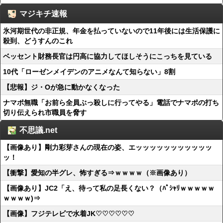
マジキチ速報
氷河期世代の非正規、年金を払っていないので11年後には生活保護に
殺到、どうすんのこれ
ベッセント財務長官は円高に協力してほしそうにこっちを見ている
10代「ローゼンメイデンのアニメなんて知らない」8割
【悲報】ジ・Oが急に動かなくなった
ナマポ無職「お前ら全員ぶっ殺しに行ってやる」電話でナマポの打ち
切り伝えられ市職員を脅す
不思議.net
【画像あり】剛力彩芽さんの現在の姿、エッッッッッッッッッッッ
ッ！
【衝撃】愛知の半グレ、怖すぎる⇒ｗｗｗｗ（※画像あり）
【画像あり】JC2「え、待って私の足長くない？（ﾊﾟｼｬﾘｗｗｗｗｗ
ｗｗｗｗ)⇒
【画像】フジテレビで水着JK♡♡♡♡♡♡