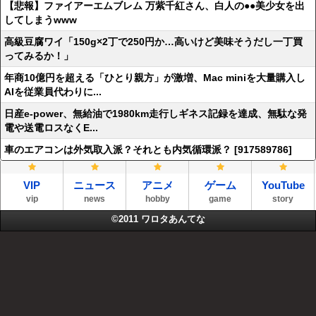
【悲報】ファイアーエムブレム 万紫千紅さん、白人の●●美少女を出
してしまうwww
高級豆腐ワイ「150g×2丁で250円か…高いけど美味そうだし一丁買
ってみるか！」
年商10億円を超える「ひとり親方」が激増、Mac miniを大量購入し
AIを従業員代わりに...
日産e-power、無給油で1980km走行しギネス記録を達成、無駄な発
電や送電ロスなくE...
車のエアコンは外気取入派？それとも内気循環派？ [917589786]
VIP
ニュース
アニメ
ゲーム
YouTube
vip
news
hobby
game
story
©2011
ワロタあんてな