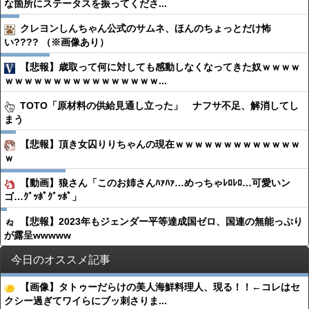
な箇所にステータスを振ってくださ...
クレヨンしんちゃん公式のサムネ、ほんのちょっとだけ怖
い???? （※画像あり）
【悲報】歳取って何に対しても感動しなくなってきた奴ｗｗｗｗ
ｗｗｗｗｗｗｗｗｗｗｗｗｗｗｗｗ...
TOTO「原材料の供給見通し立った」 ナフサ不足、解消してし
まう
【悲報】頂き女囚りりちゃんの現在ｗｗｗｗｗｗｗｗｗｗｗｗｗ
ｗ
【動画】狼さん「このお姉さんﾊｧﾊｧ…めっちゃﾚﾛﾚﾛ…可愛いン
ゴ…ｸﾞｯﾎﾟｸﾞｯﾎﾟ」
【悲報】2023年もジェンダー平等達成国ゼロ、国連の無能っぷり
が露呈wwwww
今日のオススメ記事
【画像】タトゥーだらけの美人海鮮料理人、現る！！←コレはセ
クシー過ぎてワイらにブッ刺さりま...