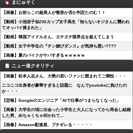
まにゅそく
【画像】お前らこの超美人が整形か否か判定たのむ！！
【動画】小池栄子似のGカップ女子高生「知らないオジさんに襲われ
てオッパイ揉まれた」
【動画】韓国アイドルさん、ヱチヱチ限界点を超えてしまう
【動画】女子中学生の『チン媚びダンス』が気持ち悪い????
【画像】夏のバイクがヤバすぎるｗｗｗｗｗ
ニュー速クオリティ
【画像】松本人志さん、大勢の若いファンに囲まれてご満悦・・・
ニコニコ出身者が豪華すぎると話題に なんでyoutubeに負けたの
か・・・
【悲報】Googleのエンジニア「AIで仕事がつまらなくなった」
【画像】大学生の頃に出会った小学生と大人になってから再会し結婚
した男、めちゃくちゃ叩かれて...
【画像】Amazon配達員、ブチギレる・・・・・