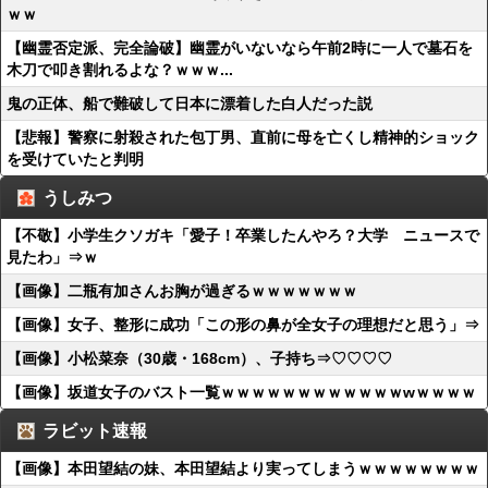
ｗｗ
【幽霊否定派、完全論破】幽霊がいないなら午前2時に一人で墓石を
木刀で叩き割れるよな？ｗｗｗ...
鬼の正体、船で難破して日本に漂着した白人だった説
【悲報】警察に射殺された包丁男、直前に母を亡くし精神的ショック
を受けていたと判明
うしみつ
【不敬】小学生クソガキ「愛子！卒業したんやろ？大学 ニュースで
見たわ」⇒ｗ
【画像】二瓶有加さんお胸が過ぎるｗｗｗｗｗｗｗ
【画像】女子、整形に成功「この形の鼻が全女子の理想だと思う」⇒
【画像】小松菜奈（30歳・168cm）、子持ち⇒♡♡♡♡
【画像】坂道女子のバスト一覧ｗｗｗｗｗｗｗｗｗｗｗｗwｗｗｗｗ
ラビット速報
【画像】本田望結の妹、本田望結より実ってしまうｗｗｗｗｗｗｗｗ