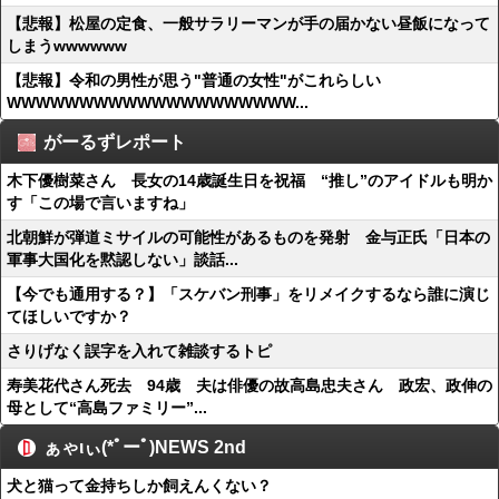
【悲報】松屋の定食、一般サラリーマンが手の届かない昼飯になって
しまうwwwwww
【悲報】令和の男性が思う"普通の女性"がこれらしい
WWWWWWWWWWWWWWWWWWWW...
がーるずレポート
木下優樹菜さん 長女の14歳誕生日を祝福 “推し”のアイドルも明か
す「この場で言いますね」
北朝鮮が弾道ミサイルの可能性があるものを発射 金与正氏「日本の
軍事大国化を黙認しない」談話...
【今でも通用する？】「スケバン刑事」をリメイクするなら誰に演じ
てほしいですか？
さりげなく誤字を入れて雑談するトピ
寿美花代さん死去 94歳 夫は俳優の故高島忠夫さん 政宏、政伸の
母として“高島ファミリー”...
ぁゃιぃ(*ﾟーﾟ)NEWS 2nd
犬と猫って金持ちしか飼えんくない？