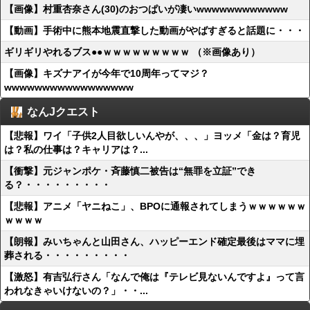
【画像】村重杏奈さん(30)のおつぱいが凄いwwwwwwwwwwww
【動画】手術中に熊本地震直撃した動画がやばすぎると話題に・・・
ギリギリやれるブス●●ｗｗｗｗｗｗｗｗｗ （※画像あり）
【画像】キズナアイが今年で10周年ってマジ？
wwwwwwwwwwwwwwwww
なんJクエスト
【悲報】ワイ「子供2人目欲しいんやが、、、」ヨッメ「金は？育児
は？私の仕事は？キャリアは？...
【衝撃】元ジャンポケ・斉藤慎二被告は“無罪を立証”でき
る？・・・・・・・・・
【悲報】アニメ「ヤニねこ」、BPOに通報されてしまうｗｗｗｗｗｗ
ｗｗｗｗ
【朗報】みいちゃんと山田さん、ハッピーエンド確定最後はママに埋
葬される・・・・・・・・・
【激怒】有吉弘行さん「なんで俺は『テレビ見ないんですよ』って言
われなきゃいけないの？」・・...