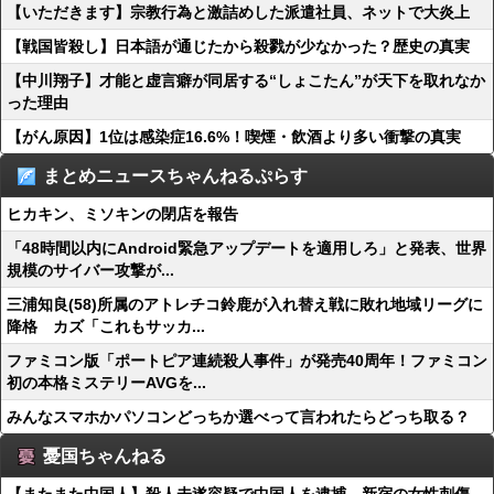
【いただきます】宗教行為と激詰めした派遣社員、ネットで大炎上
【戦国皆殺し】日本語が通じたから殺戮が少なかった？歴史の真実
【中川翔子】才能と虚言癖が同居する“しょこたん”が天下を取れなか
った理由
【がん原因】1位は感染症16.6%！喫煙・飲酒より多い衝撃の真実
まとめニュースちゃんねるぷらす
ヒカキン、ミソキンの閉店を報告
「48時間以内にAndroid緊急アップデートを適用しろ」と発表、世界
規模のサイバー攻撃が...
三浦知良(58)所属のアトレチコ鈴鹿が入れ替え戦に敗れ地域リーグに
降格 カズ「これもサッカ...
ファミコン版「ポートピア連続殺人事件」が発売40周年！ファミコン
初の本格ミステリーAVGを...
みんなスマホかパソコンどっちか選べって言われたらどっち取る？
憂国ちゃんねる