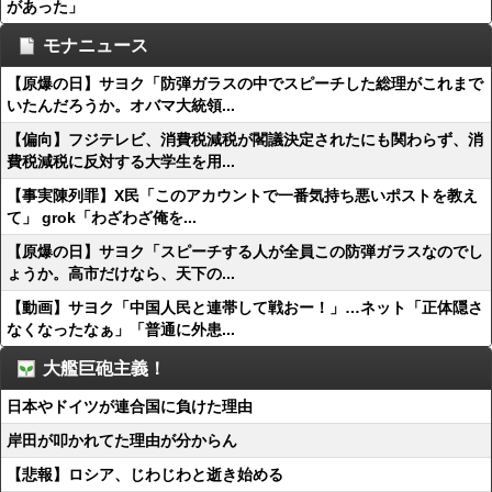
があった」
モナニュース
【原爆の日】サヨク「防弾ガラスの中でスピーチした総理がこれまで
いたんだろうか。オバマ大統領...
【偏向】フジテレビ、消費税減税が閣議決定されたにも関わらず、消
費税減税に反対する大学生を用...
【事実陳列罪】X民「このアカウントで一番気持ち悪いポストを教え
て」 grok「わざわざ俺を...
【原爆の日】サヨク「スピーチする人が全員この防弾ガラスなのでし
ょうか。高市だけなら、天下の...
【動画】サヨク「中国人民と連帯して戦おー！」…ネット「正体隠さ
なくなったなぁ」「普通に外患...
大艦巨砲主義！
日本やドイツが連合国に負けた理由
岸田が叩かれてた理由が分からん
【悲報】ロシア、じわじわと逝き始める