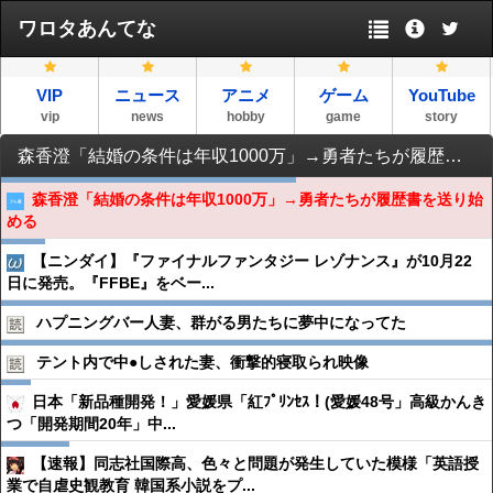
ワロタあんてな
VIP
ニュース
アニメ
ゲーム
YouTube
vip
news
hobby
game
story
森香澄「結婚の条件は年収1000万」→勇者たちが履歴書を送り始める
森香澄「結婚の条件は年収1000万」→勇者たちが履歴書を送り始
める
【ニンダイ】『ファイナルファンタジー レゾナンス』が10月22
日に発売。『FFBE』をベー...
ハプニングバー人妻、群がる男たちに夢中になってた
テント内で中●︎しされた妻、衝撃的寝取られ映像
日本「新品種開発！」愛媛県「紅ﾌﾟﾘﾝｾｽ！(愛媛48号」高級かんき
つ「開発期間20年」中...
【速報】同志社国際高、色々と問題が発生していた模様「英語授
業で自虐史観教育 韓国系小説をプ...