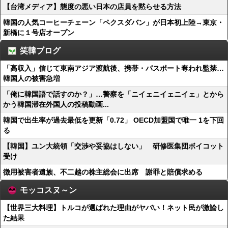
【台湾メディア】態度の悪い日本の店員を黙らせる方法
韓国の人気コーヒーチェーン「ペクスダバン」が日本初上陸→東京・
新橋に１号店オープン
笑韓ブログ
「高収入」信じて東南アジア渡航後、携帯・パスポート奪われ監禁…
韓国人の被害急増
「俺に韓国語で話すのか？」…警察を「ニイェニイェニイェ」とから
かう韓国滞在外国人の投稿動画...
韓国で出生率が過去最低を更新「0.72」 OECD加盟国で唯一 1を下回
る
【韓国】ユン大統領「交渉や妥協はしない」 研修医集団ボイコット
受け
徴用被害者遺族、不二越の株主総会に出席 謝罪と賠償求める
モッコスヌ～ン
【世界三大料理】トルコが選ばれた理由がヤバい！ネット民が激論し
た結果