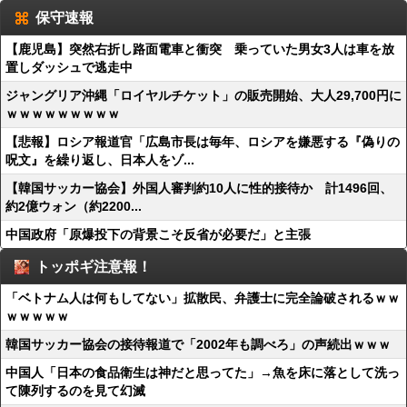
保守速報
【鹿児島】突然右折し路面電車と衝突 乗っていた男女3人は車を放
置しダッシュで逃走中
ジャングリア沖縄「ロイヤルチケット」の販売開始、大人29,700円に
ｗｗｗｗｗｗｗｗｗ
【悲報】ロシア報道官「広島市長は毎年、ロシアを嫌悪する『偽りの
呪文』を繰り返し、日本人をゾ...
【韓国サッカー協会】外国人審判約10人に性的接待か 計1496回、
約2億ウォン（約2200...
中国政府「原爆投下の背景こそ反省が必要だ」と主張
トッポギ注意報！
「ベトナム人は何もしてない」拡散民、弁護士に完全論破されるｗｗ
ｗｗｗｗｗ
韓国サッカー協会の接待報道で「2002年も調べろ」の声続出ｗｗｗ
中国人「日本の食品衛生は神だと思ってた」→魚を床に落として洗っ
て陳列するのを見て幻滅