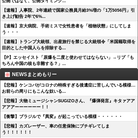
公開ではなく、公開タイミング...
【速報】人事院、2年連続で国家公務員月給3%増の「1万5056円」引
き上げ勧告 2年で6%...
【速報】京大病院、手術ミスで女性患者を「植物状態」にしてしま
う・・・
【速報】トランプ大統領、出産旅行を禁じる大統領令「米国籍取得を
目的とした中国人らを排除する...
【P】エッセイスト「原爆を二度と使わせてはならない」→リプ「も
ちろん中国の核も非難する？」...
NEWSまとめもりー
【悲報】ケンコバがコロナの特殊すぎる後遺症に苦しんでいる模様…
お前らの周りにもこんな奴いる...
【悲報】大物ミュージシャンSUGIZOさん、『爆弾発言』キタァアア
アアアーーーーーー！！
【衝撃】ブラジルで『異変』が起こっている模様・・・・・・
【悲報】カズレーザー、車の任意保険にブチギレてしま
う！！！！！！