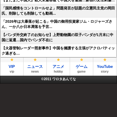
【またまた中国人】殺人未遂容疑で中国人を逮捕…新宿の女性刺傷…
「国民感情をコントロールせよ」問題発言が話題の立憲民主党の岡田
氏、削除しても削除しても動画...
「2026年は大暴落が起こる」中国の御用投資家ジム・ロジャーズさ
ん、一か八か日本凋落を予言...
【パンダ外交終了のお知らせ】上野動物園の双子パンダが1月末に中
国に返還…国内でパンダ不在に
【火器管制レーダー照射事件】中国を擁護する主張がアクロバティッ
ク過ぎる…
VIP
ニュース
アニメ
ゲーム
YouTube
vip
news
hobby
game
story
©2011
ワロタあんてな