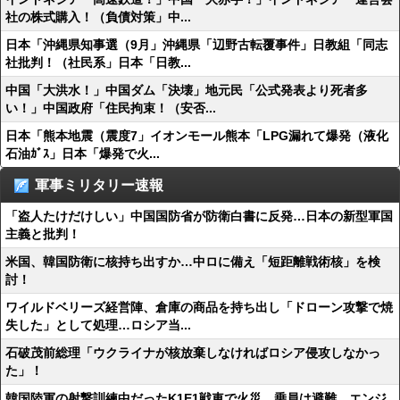
社の株式購入！（負債対策」中...
日本「沖縄県知事選（9月」沖縄県「辺野古転覆事件」日教組「同志
社批判！（社民系」日本「日教...
中国「大洪水！」中国ダム「決壊」地元民「公式発表より死者多
い！」中国政府「住民拘束！（安否...
日本「熊本地震（震度7」イオンモール熊本「LPG漏れて爆発（液化
石油ｶﾞｽ」日本「爆発で火...
軍事ミリタリー速報
「盗人たけだけしい」中国国防省が防衛白書に反発…日本の新型軍国
主義と批判！
米国、韓国防衛に核持ち出すか…中ロに備え「短距離戦術核」を検
討！
ワイルドベリーズ経営陣、倉庫の商品を持ち出し「ドローン攻撃で焼
失した」として処理…ロシア当...
石破茂前総理「ウクライナが核放棄しなければロシア侵攻しなかっ
た」！
韓国陸軍の射撃訓練中だったK1E1戦車で火災、乗員は避難…エンジ