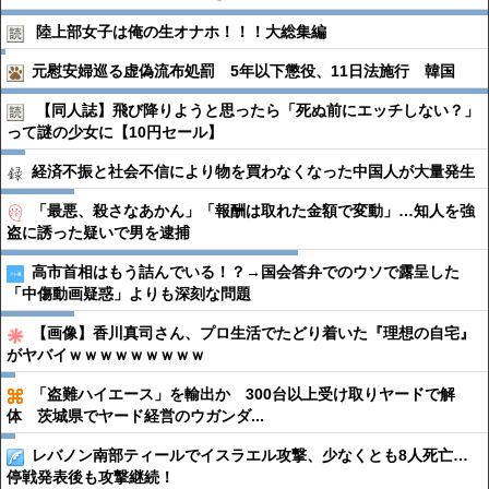
陸上部女子は俺の生オナホ！！！大総集編
元慰安婦巡る虚偽流布処罰 5年以下懲役、11日法施行 韓国
【同人誌】飛び降りようと思ったら「死ぬ前にエッチしない？」
って謎の少女に【10円セール】
経済不振と社会不信により物を買わなくなった中国人が大量発生
「最悪、殺さなあかん」「報酬は取れた金額で変動」…知人を強
盗に誘った疑いで男を逮捕
高市首相はもう詰んでいる！？→国会答弁でのウソで露呈した
「中傷動画疑惑」よりも深刻な問題
【画像】香川真司さん、プロ生活でたどり着いた『理想の自宅』
がヤバイｗｗｗｗｗｗｗｗｗ
「盗難ハイエース」を輸出か 300台以上受け取りヤードで解
体 茨城県でヤード経営のウガンダ...
レバノン南部ティールでイスラエル攻撃、少なくとも8人死亡…
停戦発表後も攻撃継続！