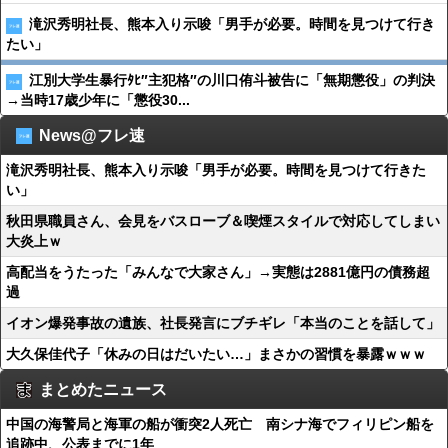
滝沢秀明社長、熊本入り示唆「男手が必要。時間を見つけて行き
たい」
江別大学生暴行ﾀﾋ″主犯格″の川口侑斗被告に「無期懲役」の判決
→当時17歳少年に「懲役30...
News@フレ速
滝沢秀明社長、熊本入り示唆「男手が必要。時間を見つけて行きた
い」
秋田県職員さん、会見をバスローブ＆喫煙スタイルで対応してしまい
大炎上ｗ
高配当をうたった「みんなで大家さん」→実態は2881億円の債務超
過
イオン爆発事故の遺族、社長発言にブチギレ「本当のことを話して」
大久保佳代子「休みの日はだいたい…」まさかの習慣を暴露ｗｗｗ
まとめたニュース
中国の海警局と海軍の船が衝突2人死亡 南シナ海でフィリピン船を
追跡中、公表までに1年