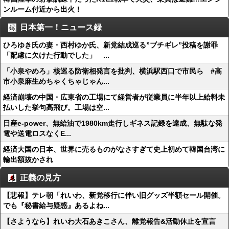
ンルーム付近から出火！
日本第一！ニュース録
ひろゆき氏の妻・西村ゆか氏、新党結成巡る”ブチギレ”投稿を謝罪
「配慮に欠けた行動でした」 ...
「小泉やめろ」核巡る防衛相発言を批判、横浜駅西口で市民ら #高
市小泉麻生めちゃくちゃじゃん...
経済崩壊の中国・広東省の工場にて経営者が従業員に半年以上給料未
払いした挙句高飛び。工場は空...
日産e-power、無給油で1980km走行しギネス記録を達成、無駄な発
電や送電ロスなくE...
経済大国の日本、世界に売るものがなさすぎて史上初めて韓国台湾に
輸出額抜かされ
正義の見方
【悲報】テレ朝「れいわ、新党移行に伴い旧グッズ半額セール開催。
でも『秘書給与疑惑』あるよね...
【さようなら】れいわ大石あきこさん、離党報告&活動休止を宣言