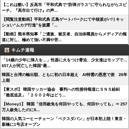
【これは酷い】反高市「平和式典で“防弾ガラス”に守られながらスピ
ーチ。『高市出て行け』の声...
【閲覧注意動画】平和式典 広島ゲートパークにて中核派がバリキッ
ショい“ムカデ行進”を披露「...
【動画】熊本県知事「ご遺族、被災者、自治体職員からメディアの報
道に対し、極めて強い不満や苦...
キムチ速報
「14歳の少年に挿入を…」性器に火をつけ脅迫、少女達はモップで…
657人が死亡した韓国“最...
韓国と台湾の輸出額、ともに初の日本超え AI特需の恩恵で差 26年
上期
【東スポ】 韓国サッカー協会 審判への性接待報道にＳＮＳ紛糾
「徹底追及」「２００２年はどう...
【Money1】 韓国「信用赦免を何回やっても、何回やっても」⇒ 257
万人赦免したのに6...
韓国の人気コーヒーチェーン「ペクスダバン」が日本初上陸！東京・
新橋に1号店オープン