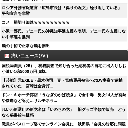
ロシア外務省報道官「広島市長は『偽りの呪文』繰り返している」
平和宣言を非難
コメ 損切り加速ｗｗｗｗｗｗｗｗｗ
小沢一郎氏、デニー氏の沖縄知事選支援を表明。デニー氏を支援しな
い中革連を批判
脳の手術で正常な脳を摘出
痛いニュース(ﾉ∀`)
国税局職員（25）、税務調査で知り合った納税者の自宅に出入りしお
小遣い1億5000万円頂戴...
【芸能】元EXILE・黒木啓司、妻・宮崎麗果被告へのDV事案で逮捕
されていた 宮崎は全身打...
ドン・キホーテ露店「うなぎのかば焼き」で食中毒 男女14人が発熱
や腹痛など訴え…サルモネラ...
れいわ新選組の新党名は「いのちの党」 旧グッズ半額で販売 どう
なる秘書給与疑惑
職員がバスローブ姿でオンライン会見に 秋田県「会見の対応に問題