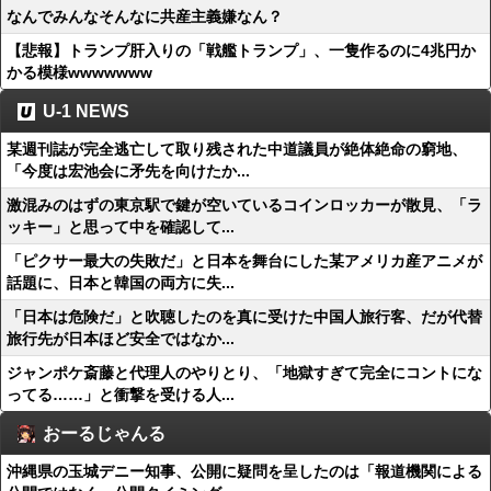
なんでみんなそんなに共産主義嫌なん？
【悲報】トランプ肝入りの「戦艦トランプ」、一隻作るのに4兆円か
かる模様wwwwwww
U-1 NEWS
某週刊誌が完全逃亡して取り残された中道議員が絶体絶命の窮地、
「今度は宏池会に矛先を向けたか...
激混みのはずの東京駅で鍵が空いているコインロッカーが散見、「ラ
ッキー」と思って中を確認して...
「ピクサー最大の失敗だ」と日本を舞台にした某アメリカ産アニメが
話題に、日本と韓国の両方に失...
「日本は危険だ」と吹聴したのを真に受けた中国人旅行客、だが代替
旅行先が日本ほど安全ではなか...
ジャンポケ斎藤と代理人のやりとり、「地獄すぎて完全にコントにな
ってる……」と衝撃を受ける人...
おーるじゃんる
沖縄県の玉城デニー知事、公開に疑問を呈したのは「報道機関による