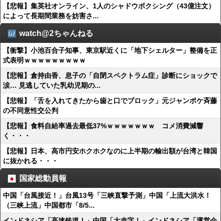
【悲報】集英社オンライン、1人のシャドウボクシング（43億注文）
によって長期間業務を妨害さ...
watch@2ちゃんねる
【衝撃】小池百合子知事、東京駅近くに「地下シェルター」整備を正
式表明ｗｗｗｗｗｗｗｗｗ
【悲報】倉持由香、息子の「自閉スペクトラム症」診断にショックで
涙… 見逃していた乳幼児期の...
【悲報】「舌を入れてきたから歯と口でブロック」元ジャンポケ斉藤
の不同意性交公判
【悲報】食料自給率過去最低37%ｗｗｗｗｗｗｗ コメ消費減響
く・・・
【悲報】日本、高市円安ホクホクなのに上半期の輸出額が台湾と韓国
に抜かれる・・・
国家総動員報
中国「台風接近！」台風13号「三峡直撃予測」中国「上流大洪水！
（三峡上流」中国都市「8/5...
インドネシア「高速鉄道！」中国「大赤字！」インドネシア「運営会