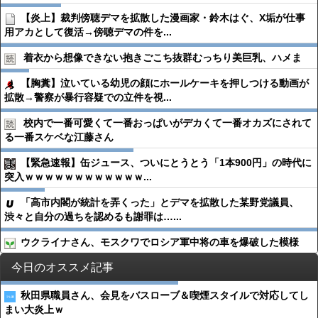
【炎上】裁判傍聴デマを拡散した漫画家・鈴木はぐ、X垢が仕事
用アカとして復活→傍聴デマの件を...
着衣から想像できない抱きごこち抜群むっちり美巨乳、ハメま
【胸糞】泣いている幼児の顔にホールケーキを押しつける動画が
拡散→警察が暴行容疑での立件を視...
校内で一番可愛くて一番おっぱいがデカくて一番オカズにされて
る一番スケベな江藤さん
【緊急速報】缶ジュース、ついにとうとう「1本900円」の時代に
突入ｗｗｗｗｗｗｗｗｗｗｗｗ...
「高市内閣が統計を弄くった」とデマを拡散した某野党議員、
渋々と自分の過ちを認めるも謝罪は…...
ウクライナさん、モスクワでロシア軍中将の車を爆破した模様
今日のオススメ記事
秋田県職員さん、会見をバスローブ＆喫煙スタイルで対応してし
まい大炎上ｗ