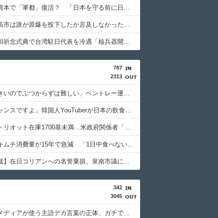
なぜ今、熊本で「軍都」復活？ 「日本を守る前に日常生活を守って」(東京新聞)
ロシア「高市は誰が原爆を投下したか言及しなかった。広島と長崎に落ちたのはUFOだと思っているのか?」
長崎市平和祈念式典で台湾駐日代表を冷遇「核兵器開発計画を拡張している中国の意向だ！」
787
2313
「幅が大きいのでぶつからずは難しい」ベントレー運転の韓国籍男 衝動買いは“見積もり”だけ フォロワー50万人 偽りの豪華生活
「今がチャンスですよ」韓国人YouTuberが日本の飲食チェーンが韓国で大ウケする理由を熱弁！
米国、パトリオット在庫1700基未満…米政府関係者「北朝鮮との戦争時に在韓米軍は脆弱」
韓国人のキムチ消費量が15年で急減 「1日中食べない」人も増加
【大阪高裁】在日コリアンへの名誉棄損、泉南市議に再び賠償命令 SNS投稿、攻撃誘発の危険指摘 民族差別は認められず
342
3045
【悲報】メディアが使う主語デカ言葉の正体、ガチでこれだったｗｗｗｗ