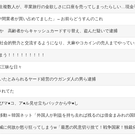
 「中間業者が買い占めてました」←お前らどうすんのこれ
与か 高齢者からキャッシュカードすり替え、盗んだ疑いで逮捕
反社会的勢力と交流するようになり、大麻やコカインの売人までやってい
まう！！！！！！！！！
X三昧な日々
いたとみられるヤード経営のウガンダ人の男ら逮捕
ラれてた
びマ●︎コ、ア●︎ル見せ立ちバックから中●︎し
移動＝韓国ネット「外国人が利益を持ち去れば残るのは借金まみれの国