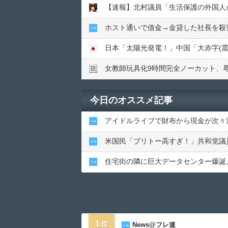
【速報】北村議員「生活保護の外国人
ホスト通いで借金→金貸した社長を殺
女教師玩具化9時間完全ノーカット、
今日のオススメ記事
アイドルライブで財布から現金が次々
米国民「ブリトー高すぎ！」共和党議
住宅街の隣に巨大データセンター爆誕
1
News@フレ速