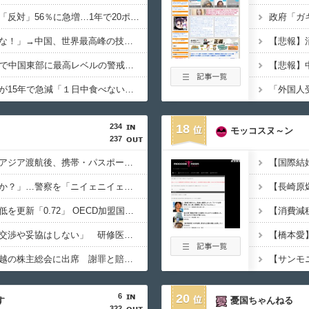
外国人定住の受け入れ「反対」56％に急増…1年で20ポイント超上昇
トランプ「中国に売るな！」→中国、世界最高峰の技術を自力開発へ
【中国】台風13号接近で中国東部に最高レベルの警戒警報、1500便以上が欠航
韓国人のキムチ消費量が15年で急減「１日中食べない」人も増加
234
18
モッコスヌ～ン
237
「高収入」信じて東南アジア渡航後、携帯・パスポート奪われ監禁…韓国人の被害急増
「俺に韓国語で話すのか？」…警察を「ニイェニイェニイェ」とからかう韓国滞在外国人の投稿動画が物議
韓国で出生率が過去最低を更新「0.72」 OECD加盟国で唯一 1を下回る
【韓国】ユン大統領「交渉や妥協はしない」 研修医集団ボイコット受け
徴用被害者遺族、不二越の株主総会に出席 謝罪と賠償求める
6
20
す
憂国ちゃんねる
322