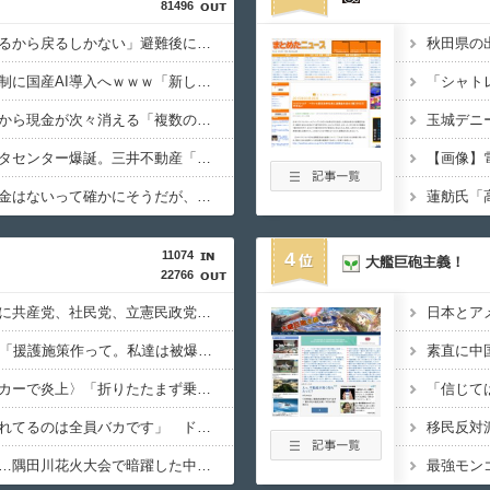
81496
イオン爆発「車で来てるから戻るしかない」避難後に館内へ…現場の実態が判明
秋田県の
政府、自衛隊の指揮統制に国産AI導入へｗｗｗ「新しい戦い方」への対応を急ぐ
アイドルライブで財布から現金が次々消える「複数のお客様より被害報告」警察に相談へ
住宅街の隣に巨大データセンター爆誕。三井不動産「排熱？低周波音？データはまだ出せません」住民ブチギレ
【画像】
片山財務相「金はない金はないって確かにそうだが、やりよう」→日本経済、気合いで何とかする模様
11074
4
大艦巨砲主義！
22766
激震地の熊本県氷川町に共産党、社民党、立憲民政党等の左派の救援は影すら見えず。住民苦言
日本とア
被爆体験者団体（90）「援護施策作って。私達は被爆して健康を失った」
素直に中
〈満員山手線にベビーカーで炎上〉「折りたたまず乗車できる」はずなのに…JR東日本が示した見解
「信じて
刺青の彫り師「スミ入れてるのは全員バカです」 ドタキャン当たり前、カネはない、挨拶もできない
移民反対
夏の風物詩が喰い物に…隅田川花火大会で暗躍した中国人「場所取り転売ヤー」の高笑い
最強モン