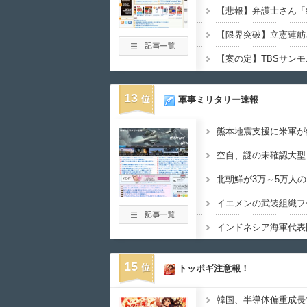
13
軍事ミリタリー速報
15
トッポギ注意報！