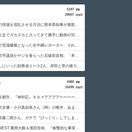
5197
29007
「貴様らの現場を混乱させる方法に熊本県知事が激怒してんだよ」と報道特集の非常識すぎる要求に視聴者激怒仕事に矜持とかないのかね？、
避難所に土足でズカズカと入ってきて勝手に動画や写真を撮影したメディア取材陣、挙句の果てに要求してきたのは……
猛暑の中で意識朦朧となった生中継レポーター、それを某出演者が爆笑しながら現場レポート続行を強制する動画が再注目されて……
自民党の若手議員かヤジを食らった石破前首相、「本当に見識のある人に当選期数の若い人がやじるなんて」と不満たらたらな様子を見せて……
減税を潰しにいった財務省エース2人、岸田と菅の後ろ盾があるから地位は安泰だと信じていたら……
4380
ー
15295
【速報】京都市、『神対応』キタァアアアアーーーーーーーー！！
【悲報】大女優・小川真由美さん（86）の晩年、あまりにも闇が深すぎる・・・・
【衝撃】佐藤二朗さん、ガチで『びっくり』してしまう！！！！！！
【速報】WEST.重岡大毅＆濱田崇裕、『衝撃的な事実』が判明する！！！！！！