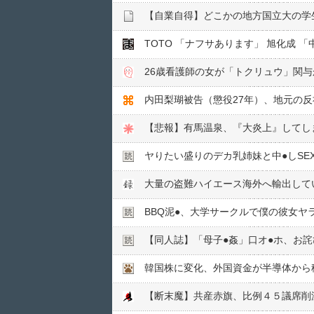
TOTO 「ナフサあります」 旭化成
26歳看護師の女が「トクリュウ」関
内田梨瑚被告（懲役27年）、地元の
【悲報】有馬温泉、『大炎上』してし
ヤりたい盛りのデカ乳姉妹と中●︎しSE
大量の盗難ハイエース海外へ輸出して
BBQ泥●︎、大学サークルで僕の彼女ヤ
【同人誌】「母子●︎姦」口オ●︎ホ、お詫
韓国株に変化、外国資金が半導体から