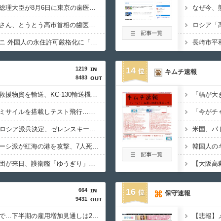
【悲報】弁護士さん「総理大臣が8月6日に東京の歯医者に予約を入れるという非常識さ。人間性が分かります」
【限界突破】立憲蓮舫さん、とうとう高市首相の歯医者通いにカミツキ「定期検査と治療は大事。ただ、なぜこの日（8/6）に？」
【案の定】TBSサンモニ 外国人の永住許可厳格化に「法的な排除を強めることが市井のヘイトを煽ってしまう」とコメンテーター
1219
14
キムチ速報
8483
熊本地震支援に米軍が救援物資を輸送、KC-130輸送機が飲料水約16トンを空輸！
空自、謎の未確認大型ミサイルを搭載しテスト飛行…「25式地対艦誘導弾」空中発射型が初めて姿を見せた！
北朝鮮が3万～5万人のロシア派兵決定、ゼレンスキー大統領「韓国が我々に協力すべき」！
イエメンの武装組織フーシ派が紅海の港を攻撃、7人死亡…サウジの石油施設にも攻撃！
インドネシア海軍代表団が来日、護衛艦「ゆうぎり」を含む横須賀研修及び幕僚協議を実施！
664
16
保守速報
9431
韓国、半導体偏重成長で…下半期の雇用増加見通しは20万人→10万人に半減