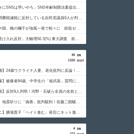
政府「ガキにSNSは早いやろ」SNS年齢制限法案提出検討
【悲報】消費税減税に反対している自民党議員9人が判明ｗｗｗｗｗｗ
【悲報】中国、橋の欄干が強風一発で粉々に 鉄筋ゼロ 当局「接着剤でくっつけただけ」「正常で、品質問題はない」
「外国人受け入れ反対」大幅増56.3(%) 東大調査 前回から20ポイント以上の爆増
40
1320
【国際結婚】24歳ウクライナ人妻、老化批判に反論！ネット騒然
【長崎原爆】被爆者84歳、中学生の「核武装」質問に答えられず…ネットで物議
【消費減税】反対9人判明！河野・石破ら全員の名前とネットの怒り
【橋本愛】地震祈りに「偽善」批判殺到！佐藤二朗騒動後初SNSの逆説
【サンモニ】膳場貴子「ヘイト進む」発言にネット激怒！永住許可厳格化で大荒れ
4
273