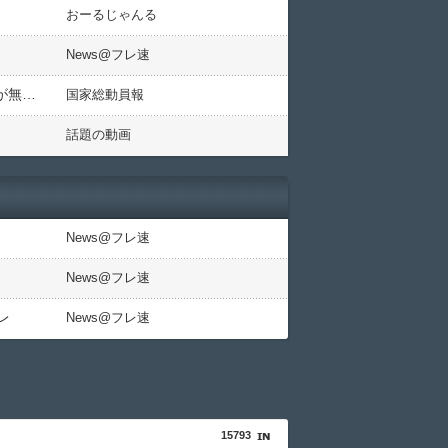
おーるじゃんる
News@フレ速
日本「太陽光発電！」中国「大赤字(震え声」謎の勢力「釧路ﾒｶﾞｿｰﾗｰ！」地元民「反対！」土地所有者「樹木が無断伐採される！」謎の勢力「謝れば済む話！(大問題」→
国家総動員報
話題の動画
News@フレ速
News@フレ速
レ
News@フレ速
15793