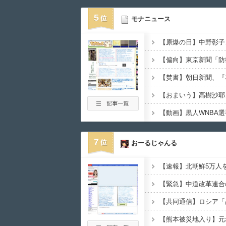
5
モナニュース
7
おーるじゃんる