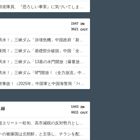
【悲報】特攻隊員、『恐ろしい事実』に気づいてしまった結果・・・・
1547
3621
中国「大洪水！」三峡ダム「決壊危機」中国政府「新水路建設！（三峡新水路」現場職員「内部情報公開！（失踪」湖南省「三峡放流情報（画像」台風13号「三峡接近」→
中国「大豪雨！」三峡ダム「基礎部分破損」中国「全力放流！」台風13号「中国上陸予測」台風15号「中国接近（画像」中国「台風同時上陸！（穀物生産が壊滅危機」→
中国「大洪水！」三峡ダム「13基の水門開放（爆量放流」中国都市「三峡上流で豪雨！（三峡下流で水害」長江と黄河「同時氾濫危機」台風13号「中国本土上陸（画像」→
中国「大洪水！」三峡ダム「9門開放！（全力放流」中国都市「三峡沿線の道路水没」中国政府「高速道路封鎖！」中国ダム「緊急放流に合わせて開門（土砂崩れ発生」→
中国「衝突事故！（2025年」中国軍と中国海警局「ﾌｨﾘﾋﾟﾝ船の追跡中に衝突！（8/11」中国「2人死亡」中国政府「1年間隠蔽」日本「隠蔽された事実報道！（2026年」→
1443
ス録
6611
財務省の超エリート一松旬、高市減税の反対勢力として左遷
「世界唯一の被爆国は北朝鮮」と主張し、チラシを配布する輩が発生