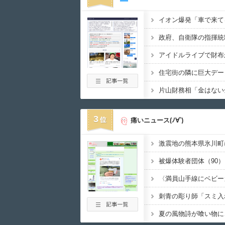
3
痛いニュース(ﾉ∀`)