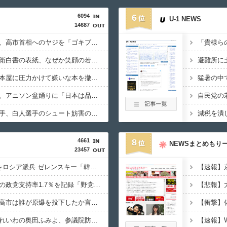
6094
6
U-1 NEWS
14687
【原爆の日】中野彰子、高市首相へのヤジを「ゴキブリがいたら古新聞で叩くのと同じ」と擁護→「私は高市がゴキブリだなんて言ってませんよw」と勝利宣言
【偏向】東京新聞「防衛白書の表紙、なぜか笑顔の若者がアニメ風に描かれている！」 ネット「血生臭い表紙の方が良かったとでも言うのか？」
【焚書】朝日新聞、『本屋に圧力かけて嫌いな本を撤去させる運動』を称賛…ネット「これを肯定的に書くとか頭おかしいのか」
【おまいう】高樹沙耶、アニソン盆踊りに「日本は品格が落ちた」とイチャモン→大麻逮捕の件をリプされ「報道のプロパガンダ」「妄想」と被害者面
【動画】黒人WNBA選手、白人選手のシュート妨害のためジャンピング・ネックブリーカー・ドロップして退場処分→ロッカールームから「白人特権」と投稿して人種差別問題にすり替える
4661
8
NEWSまとめもり
23457
【速報】北朝鮮5万人をロシア派兵 ゼレンスキー「韓国も徴兵を寄越せ、北朝鮮兵と戦え」
【緊急】中道改革連合の政党支持率1.7％を記録「野党の6番手に沈む」
【共同通信】ロシア「高市は誰が原爆を投下したか言及しなかった。広島と長崎に落ちたのはUFOだと思っているのか？」
【熊本被災地入り】元れいわの奥田ふみよ、参議院防災服でお食事楽しむ写真投稿「同席者は笑顔にサムズアップ」