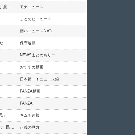
【自業自得】どこかの地方国立大の学生複数人が、卒業旅行の金欲しさに口座を売ってしまったらしい…現金手渡以外の決済手段がなくなり、ほぼ労働や社会生活が成り立たなくなる
モナニュース
まとめたニュース
痛いニュース(ﾉ∀`)
た
保守速報
NEWSまとめもりー
おすすめ動画
日本第一！ニュース録
FANZA動画
FANZA
民」
キムチ速報
【断末魔】共産赤旗、比例４５議席削減に何故か怒り狂ってしまうw「最悪の民意切り捨て！戦争国家！独裁化！民主主義弱体化！」
正義の見方