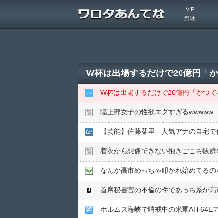
VIP
野球
W杯は出場するだけで20億円「
W杯は出場するだけで20億円「かつて
陸上部女子の性欲エグすぎるwwwww
【芸能】佐藤栞里 人気アナの自宅で
着衣から想像できない抱きごこち抜群
なんか高市めっちゃ叩かれ始めてるの
首席秘書官の不倫の件であっち系が高
ホルムズ海峡で哨戒中の米軍AH-64