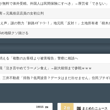
が無料で体外受精。外国人は民間保険にすべき」→厚労省「できない」
害→元風俗店店員の女初公判
辱め地獄クソ抜ける
消える「複数のお客様より被害報告」警察に相談へ
員「泣き言やめてラーメン食え」→副大統領まで参戦ｗｗｗ
。三井不動産「排熱？低周波音？データはまだ出せません」住民ブチギ
19015
2
まとめたニュース