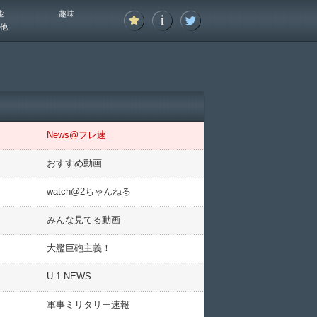
能
趣味
他
News@フレ速
おすすめ動画
watch@2ちゃんねる
みんな見てる動画
大艦巨砲主義！
U-1 NEWS
軍事ミリタリー速報