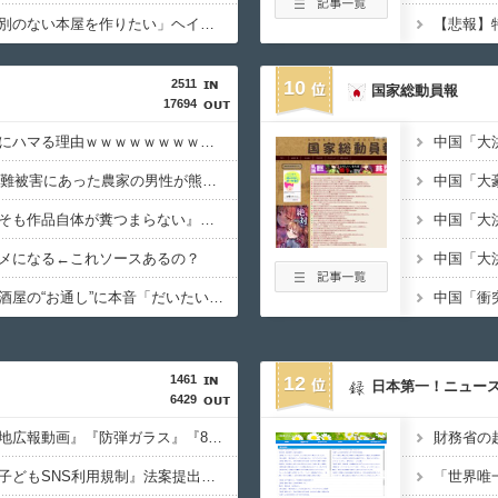
【速報】小学教師「差別のない本屋を作りたい」ヘイト本と認定して排除する差別はきれいな差別ｗｗｗ
2511
10
国家総動員報
17694
中年層が「ちいかわ」にハマる理由ｗｗｗｗｗｗｗｗｗｗｗｗｗｗｗｗｗｗｗｗｗｗｗｗｗｗｗｗｗｗｗｗ
【感動】梨5000個の盗難被害にあった農家の男性が熊本で炊き出しや支援物資、現地で目にした“助け合いの輪”
【謎】みい山、『そもそも作品自体が糞つまらない』と叩かれだす
メになる←これソースあるの？
【悲報】有吉弘行、居酒屋の“お通し”に本音「だいたい嫌いなものが出てくる」「お通しカットしてもらえますかって言ったことある」
1461
12
日本第一！ニュー
6429
【サヨク暴走】『被災地広報動画』『防弾ガラス』『8/6に歯科予約』『SPの人数』『被災者は役者』など…反高市界隈の“難癖”が反安倍超えだと話題に（動画/画像）
【お？】高市総理、『子どもSNS利用規制』法案提出に向け、年末を目処に方針をまとめるよう指示 欧米を見習え????