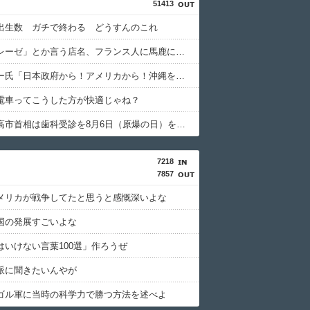
51413
出生数 ガチで終わる どうすんのこれ
「シャトレーゼ」とか言う店名、フランス人に馬鹿にされまくる
玉城デニー氏「日本政府から！アメリカから！沖縄を取り戻す！」（動画あり）
電車ってこうした方が快適じゃね？
蓮舫氏「高市首相は歯科受診を8月6日（原爆の日）を避けて行くべきお立場ではないでしょうか」
7218
7857
メリカが戦争してたと思うと感慨深いよな
国の発展すごいよな
はいけない言葉100選」作ろうぜ
派に聞きたいんやが
ゴル軍に当時の科学力で勝つ方法を述べよ