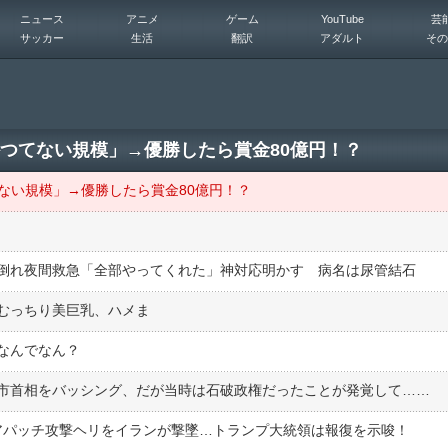
ニュース
アニメ
ゲーム
YouTube
芸
サッカー
生活
翻訳
アダルト
その
かつてない規模」→優勝したら賞金80億円！？
ない規模」→優勝したら賞金80億円！？
倒れ夜間救急「全部やってくれた」神対応明かす 病名は尿管結石
むっちり美巨乳、ハメま
なんでなん？
市首相をバッシング、だが当時は石破政権だったことが発覚して……
Eアパッチ攻撃ヘリをイランが撃墜…トランプ大統領は報復を示唆！