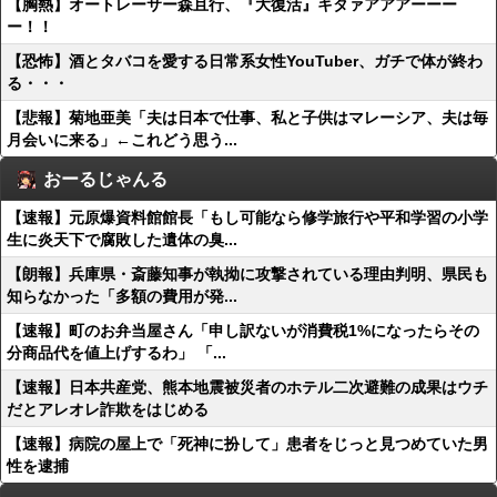
【胸熱】オートレーサー森且行、『大復活』キタァアアアーーー
ー！！
【恐怖】酒とタバコを愛する日常系女性YouTuber、ガチで体が終わ
る・・・
【悲報】菊地亜美「夫は日本で仕事、私と子供はマレーシア、夫は毎
月会いに来る」←これどう思う...
おーるじゃんる
【速報】元原爆資料館館長「もし可能なら修学旅行や平和学習の小学
生に炎天下で腐敗した遺体の臭...
【朗報】兵庫県・斎藤知事が執拗に攻撃されている理由判明、県民も
知らなかった「多額の費用が発...
【速報】町のお弁当屋さん「申し訳ないが消費税1%になったらその
分商品代を値上げするわ」 「...
【速報】日本共産党、熊本地震被災者のホテル二次避難の成果はウチ
だとアレオレ詐欺をはじめる
【速報】病院の屋上で「死神に扮して」患者をじっと見つめていた男
性を逮捕