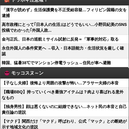
「漢字が読めず」生活保護費を不正受給容疑…フィリピン国籍の女を
逮捕
高市政権にとって｢日本人の生活｣はどうでもいい…小野田紀美のSNS
投稿でわかった｢外国人政...
金与正氏、日本の巡航ミサイル試射に反発＝「軍事的対応」取る
永住外国人の条件変更へ →収入・日本語能力・生活状況を厳しく確
認
韓国、猛暑38℃でマンション停電ラッシュ→住民が車へ避難
モッコスヌ～ン
【子なし夫婦】後悔より周囲の攻撃が怖い…アラサー夫婦の本音
【職場BBQ】持っていくべき最強アイテムは？肉より喜ばれる意外
なもの
【独身男性】顔は悪くないのに結婚できない…ネット民の本音と自己
責任論の逆説
【マクド】関西だけ「マクド」呼ばわり、公式「マック」との断絶が
示す地域文化の逆説