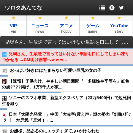
ワロタあんてな
VIP
ニュース
アニメ
ゲーム
YouTube
vip
news
hobby
game
story
児嶋さん、生放送で言ってはいけない単語を口にしてしまい凍りつかせる →CM明け謝罪へｗｗｗｗｗｗ
児嶋さん、生放送で言ってはいけない単語を口にしてしまい凍り
つかせる →CM明け謝罪へｗｗｗ...
おっぱい好きにはたまらない可愛い巨乳の女の子
【速報】子供向け、やさしい朝日新聞『「多様性や平等を」虹色
の旗????掲げ、1万5千人が東...
ソニーのスマホ事業、新型エクスペリア（23万5400円）で起死回
生を狙う
日本「太陽光発電！」中国「大赤字(震え声」謎の勢力「釧路ﾒｶﾞｿ
ｰﾗｰ！」地元民「反対！」...
お嬢様、品あるのにエッチすぎてぶ●︎かけられた