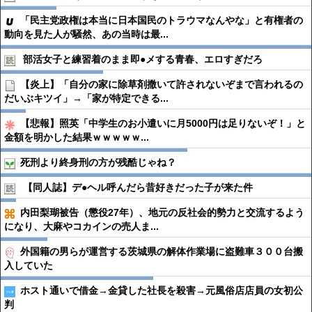
「民主党政権は本当に日本国民のトラウマなんやな」と有権者の
動向を見た人が騒然、あの当時は最...
部活女子と練習着のまま即●︎メする青春、エロすぎだろ
【炎上】「自分の家に除草剤撒いて許されないぞまで言われるの
だいぶキツイ」→「家が特定できる...
【悲報】照英「中学生のお小遣いに月5000円は足りないぞ！」と
金額を明かした結果ｗｗｗｗｗ...
死刑より終身刑の方が残酷じゃね？
【同人誌】デ●︎ヘル呼んだら昔好きだった子が来た件
内田梨瑚被告（懲役27年）、地元の反社会的勢力と交流するよう
になり、大麻やコカインの売人ま...
外国籍の男らが運営する茨城県の解体作業場に盗難車３００台搬
入していた
ホスト通いで借金→金貸した社長を殺害→元風俗店店員の女初公
判