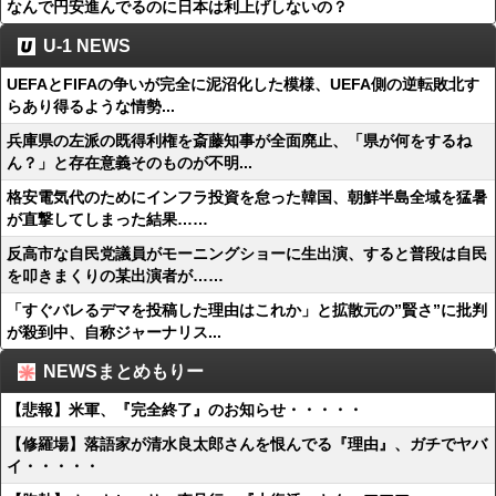
なんで円安進んでるのに日本は利上げしないの？
U-1 NEWS
UEFAとFIFAの争いが完全に泥沼化した模様、UEFA側の逆転敗北す
らあり得るような情勢...
兵庫県の左派の既得利権を斎藤知事が全面廃止、「県が何をするね
ん？」と存在意義そのものが不明...
格安電気代のためにインフラ投資を怠った韓国、朝鮮半島全域を猛暑
が直撃してしまった結果……
反高市な自民党議員がモーニングショーに生出演、すると普段は自民
を叩きまくりの某出演者が……
「すぐバレるデマを投稿した理由はこれか」と拡散元の”賢さ”に批判
が殺到中、自称ジャーナリス...
NEWSまとめもりー
【悲報】米軍、『完全終了』のお知らせ・・・・・
【修羅場】落語家が清水良太郎さんを恨んでる『理由』、ガチでヤバ
イ・・・・・