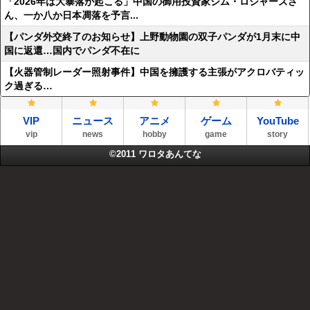
「2026年は大暴落が起こる」中国の御用投資家ジム・ロジャーズさ
ん、一か八か日本凋落を予言...
【パンダ外交終了のお知らせ】上野動物園の双子パンダが1月末に中
国に返還…国内でパンダ不在に
【火器管制レーダー照射事件】中国を擁護する主張がアクロバティッ
ク過ぎる…
VIP
ニュース
アニメ
ゲーム
YouTube
vip
news
hobby
game
story
©2011
ワロタあんてな