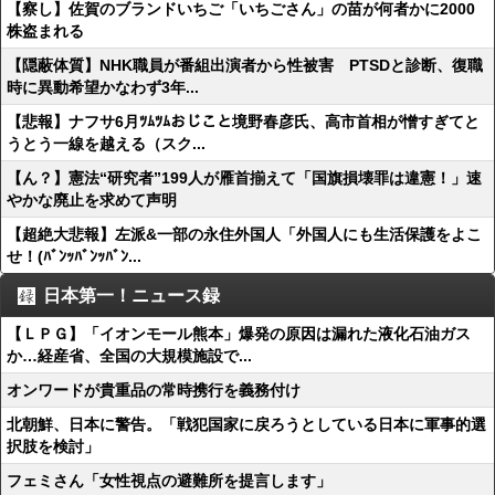
【察し】佐賀のブランドいちご「いちごさん」の苗が何者かに2000
株盗まれる
【隠蔽体質】NHK職員が番組出演者から性被害 PTSDと診断、復職
時に異動希望かなわず3年...
【悲報】ナフサ6月ﾂﾑﾂﾑおじこと境野春彦氏、高市首相が憎すぎてと
うとう一線を越える（スク...
【ん？】憲法“研究者”199人が雁首揃えて「国旗損壊罪は違憲！」速
やかな廃止を求めて声明
【超絶大悲報】左派&一部の永住外国人「外国人にも生活保護をよこ
せ！(ﾊﾞﾝｯﾊﾞﾝｯﾊﾞﾝ...
日本第一！ニュース録
【ＬＰＧ】「イオンモール熊本」爆発の原因は漏れた液化石油ガス
か…経産省、全国の大規模施設で...
オンワードが貴重品の常時携行を義務付け
北朝鮮、日本に警告。「戦犯国家に戻ろうとしている日本に軍事的選
択肢を検討」
フェミさん「女性視点の避難所を提言します」