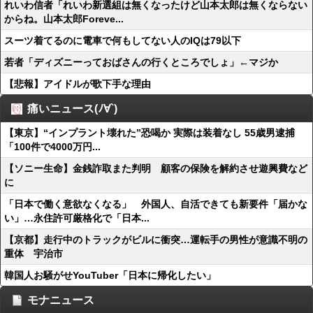
れいわ信者「れいわ新選組は無くなったけど山本太郎は無くならない
からね。山本太郎Foreve...
スーツ着てるのに電車で何もしてない人のIQは79以下
若者「ディズニーっておばさんの行くところでしょ」←マジか
【悲報】アイドルが歌下手な理由
痛いニュース(ﾉ∀`)
【東京】“インプラント壊れた”恐喝か 実際は装着なし 55歳男逮捕
「100件で4000万円...
【ソニー生命】金銭詐取また判明 顧客の保険を解約させ遊興費など
に
「日本で働く意欲なくなる」 外国人、自活できても新要件「届かな
い」…永住許可厳格化で「日本...
【京都】走行中のトラックがビルに衝突…運転手の男性が意識不明の
重体 宇治市
韓国人お騒がせYouTuber「日本に帰化したい」
モナニュース