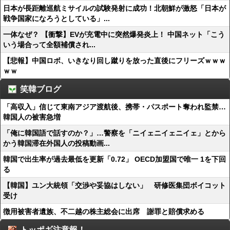
日本が長距離巡航ミサイルの試験発射に成功！北朝鮮が激怒「日本が
戦争国家になろうとしている」...
一体なぜ？ 【衝撃】EVが充電中に突然爆発炎上！ 中国ネット「こう
いう場合って全額補償され...
【悲報】中国ロボ、いきなり回し蹴りを放った直後にフリーズｗｗｗ
ｗｗ
笑韓ブログ
「高収入」信じて東南アジア渡航後、携帯・パスポート奪われ監禁…
韓国人の被害急増
「俺に韓国語で話すのか？」…警察を「ニイェニイェニイェ」とから
かう韓国滞在外国人の投稿動画...
韓国で出生率が過去最低を更新「0.72」 OECD加盟国で唯一 1を下回
る
【韓国】ユン大統領「交渉や妥協はしない」 研修医集団ボイコット
受け
徴用被害者遺族、不二越の株主総会に出席 謝罪と賠償求める
トッポギ注意報！