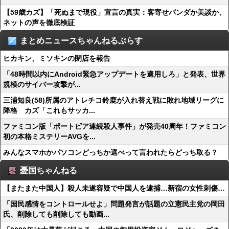
【59歳カズ】「死ぬまで現役」宣言の真実：客寄せパンダか美談か、
ネットの声を徹底検証
まとめニュースちゃんねるぷらす
ヒカキン、ミソキンの閉店を報告
「48時間以内にAndroid緊急アップデートを適用しろ」と発表、世界
規模のサイバー攻撃が...
三浦知良(58)所属のアトレチコ鈴鹿が入れ替え戦に敗れ地域リーグに
降格 カズ「これもサッカ...
ファミコン版「ポートピア連続殺人事件」が発売40周年！ファミコン
初の本格ミステリーAVGを...
みんなスマホかパソコンどっちか選べって言われたらどっち取る？
憂国ちゃんねる
【またまた中国人】殺人未遂容疑で中国人を逮捕…新宿の女性刺傷…
「国民感情をコントロールせよ」問題発言が話題の立憲民主党の岡田
氏、削除しても削除しても動画...