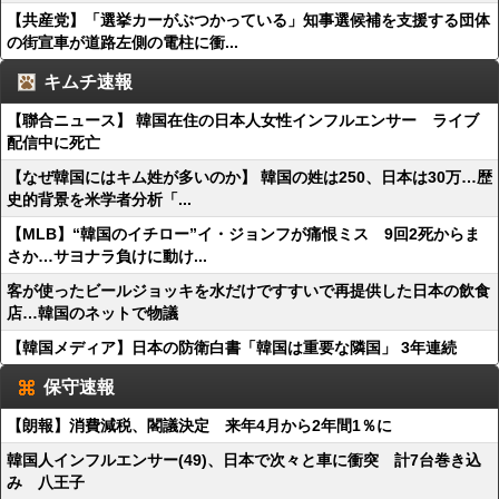
【共産党】「選挙カーがぶつかっている」知事選候補を支援する団体
の街宣車が道路左側の電柱に衝...
キムチ速報
【聯合ニュース】 韓国在住の日本人女性インフルエンサー ライブ
配信中に死亡
【なぜ韓国にはキム姓が多いのか】 韓国の姓は250、日本は30万…歴
史的背景を米学者分析「...
【MLB】“韓国のイチロー”イ・ジョンフが痛恨ミス 9回2死からま
さか…サヨナラ負けに動け...
客が使ったビールジョッキを水だけですすいで再提供した日本の飲食
店…韓国のネットで物議
【韓国メディア】日本の防衛白書「韓国は重要な隣国」 3年連続
保守速報
【朗報】消費減税、閣議決定 来年4月から2年間1％に
韓国人インフルエンサー(49)、日本で次々と車に衝突 計7台巻き込
み 八王子