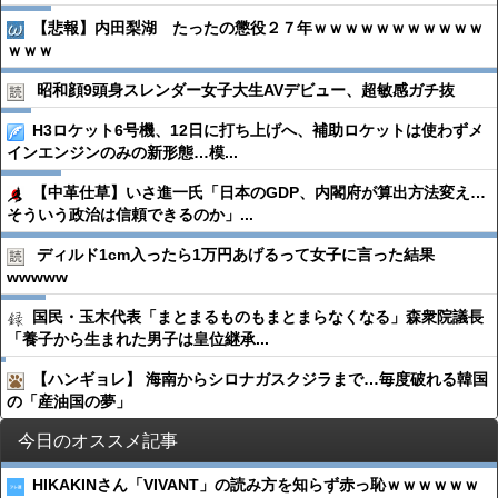
【悲報】内田梨湖 たったの懲役２７年ｗｗｗｗｗｗｗｗｗｗｗ
ｗｗｗ
昭和顔9頭身スレンダー女子大生AVデビュー、超敏感ガチ抜
H3ロケット6号機、12日に打ち上げへ、補助ロケットは使わずメ
インエンジンのみの新形態…模...
【中革仕草】いさ進一氏「日本のGDP、内閣府が算出方法変え…
そういう政治は信頼できるのか」...
ディルド1cm入ったら1万円あげるって女子に言った結果
wwwww
国民・玉木代表「まとまるものもまとまらなくなる」森衆院議長
「養子から生まれた男子は皇位継承...
【ハンギョレ】 海南からシロナガスクジラまで…毎度破れる韓国
の「産油国の夢」
今日のオススメ記事
HIKAKINさん「VIVANT」の読み方を知らず赤っ恥ｗｗｗｗｗｗ