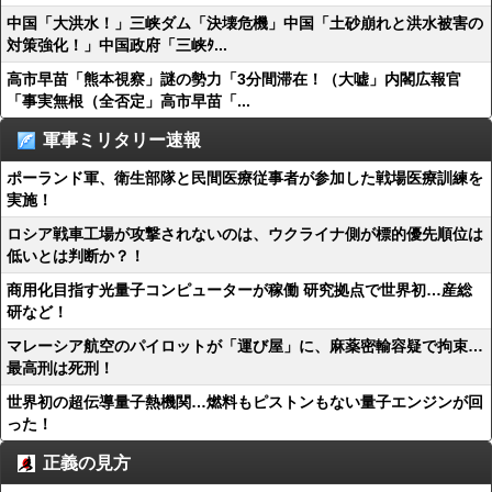
中国「大洪水！」三峡ダム「決壊危機」中国「土砂崩れと洪水被害の
対策強化！」中国政府「三峡ﾀ...
高市早苗「熊本視察」謎の勢力「3分間滞在！（大嘘」内閣広報官
「事実無根（全否定」高市早苗「...
軍事ミリタリー速報
ポーランド軍、衛生部隊と民間医療従事者が参加した戦場医療訓練を
実施！
ロシア戦車工場が攻撃されないのは、ウクライナ側が標的優先順位は
低いとは判断か？！
商用化目指す光量子コンピューターが稼働 研究拠点で世界初…産総
研など！
マレーシア航空のパイロットが「運び屋」に、麻薬密輸容疑で拘束…
最高刑は死刑！
世界初の超伝導量子熱機関…燃料もピストンもない量子エンジンが回
った！
正義の見方