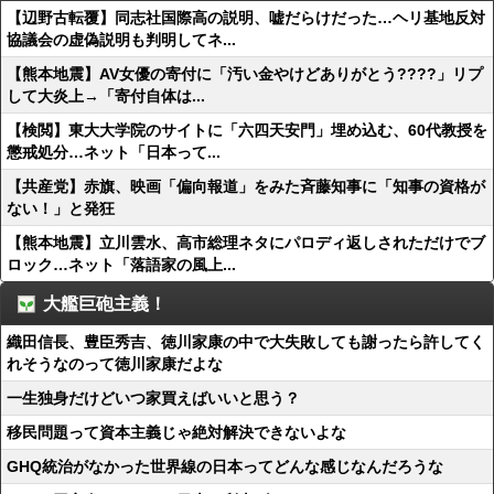
【辺野古転覆】同志社国際高の説明、嘘だらけだった…ヘリ基地反対
協議会の虚偽説明も判明してネ...
【熊本地震】AV女優の寄付に「汚い金やけどありがとう????」リプ
して大炎上→「寄付自体は...
【検閲】東大大学院のサイトに「六四天安門」埋め込む、60代教授を
懲戒処分…ネット「日本って...
【共産党】赤旗、映画「偏向報道」をみた斉藤知事に「知事の資格が
ない！」と発狂
【熊本地震】立川雲水、高市総理ネタにパロディ返しされただけでブ
ロック…ネット「落語家の風上...
大艦巨砲主義！
織田信長、豊臣秀吉、徳川家康の中で大失敗しても謝ったら許してく
れそうなのって徳川家康だよな
一生独身だけどいつ家買えばいいと思う？
移民問題って資本主義じゃ絶対解決できないよな
GHQ統治がなかった世界線の日本ってどんな感じなんだろうな