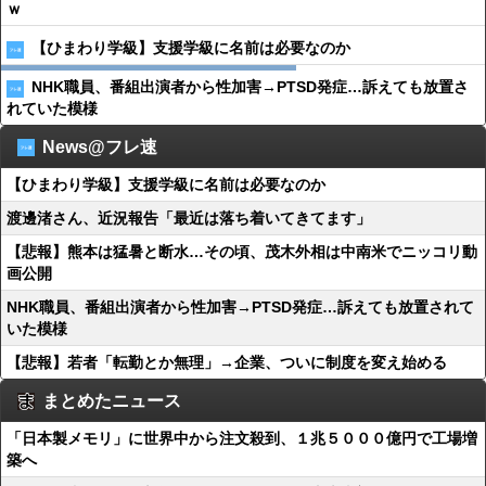
ｗ
【ひまわり学級】支援学級に名前は必要なのか
NHK職員、番組出演者から性加害→PTSD発症…訴えても放置さ
れていた模様
News@フレ速
【ひまわり学級】支援学級に名前は必要なのか
渡邊渚さん、近況報告「最近は落ち着いてきてます」
【悲報】熊本は猛暑と断水…その頃、茂木外相は中南米でニッコリ動
画公開
NHK職員、番組出演者から性加害→PTSD発症…訴えても放置されて
いた模様
【悲報】若者「転勤とか無理」→企業、ついに制度を変え始める
まとめたニュース
「日本製メモリ」に世界中から注文殺到、１兆５０００億円で工場増
築へ