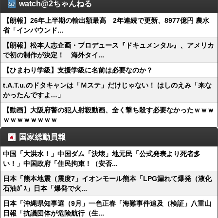
watch@2ちゃんねる
【朗報】26年上半期の輸出額最高 2年連続で更新、8977億円 農水
省「インバウンド...
【朗報】松本人志企画・プロデュース『ドキュメンタル』、アメリカ
で初の制作が決定！ 海外タイ...
【ひまわり学級】支援学級に名前は必要なのか？
t.A.T.u.のドタキャンは「Ｍステ」だけじゃない！ はしのえみ「来な
かったんですよ…」
【動画】大阪府警の犯人射殺動画、全く撃ち殺す必要なかったｗｗｗ
ｗｗｗｗｗｗｗｗ
国家総動員報
中国「大洪水！」中国ダム「決壊」地元民「公式発表より死者多
い！」中国政府「住民拘束！（安否...
日本「熊本地震（震度7」イオンモール熊本「LPG漏れて爆発（液化
石油ｶﾞｽ」日本「爆発で火...
日本「沖縄県知事選（9月」一色正春「海難事件追及（検証」八重山
日報「抗議団体が危険航行（生...