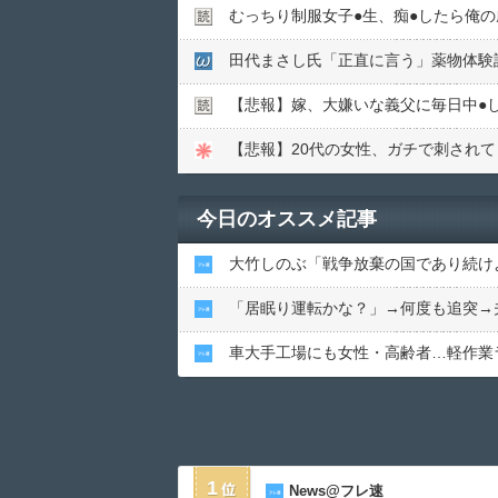
むっちり制服女子●︎生、痴●︎したら俺
【悲報】嫁、大嫌いな義父に毎日中●︎
【悲報】20代の女性、ガチで刺され
今日のオススメ記事
大竹しのぶ「戦争放棄の国であり続け
「居眠り運転かな？」→何度も追突→
車大手工場にも女性・高齢者…軽作業
1
News@フレ速