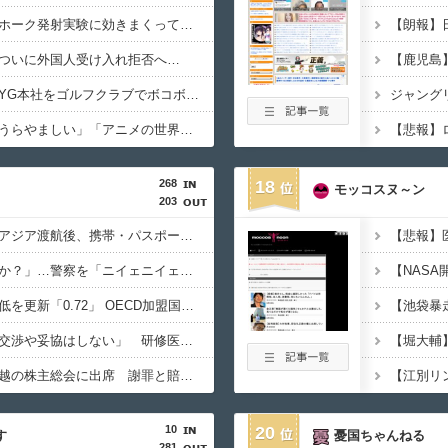
中国さん、日本のトマホーク発射実験に効きまくってしまうｗｗｗｗｗ
ついに外国人受け入れ拒否へ…
【衝撃】日本人女性、YG本社をゴルフクラブでボコボコにして現行犯逮捕ｗｗｗ
中国ネット「青春」「うらやましい」「アニメの世界が現実に」
268
18
モッコスヌ～ン
203
「高収入」信じて東南アジア渡航後、携帯・パスポート奪われ監禁…韓国人の被害急増
「俺に韓国語で話すのか？」…警察を「ニイェニイェニイェ」とからかう韓国滞在外国人の投稿動画が物議
韓国で出生率が過去最低を更新「0.72」 OECD加盟国で唯一 1を下回る
【韓国】ユン大統領「交渉や妥協はしない」 研修医集団ボイコット受け
徴用被害者遺族、不二越の株主総会に出席 謝罪と賠償求める
10
20
す
憂国ちゃんねる
281