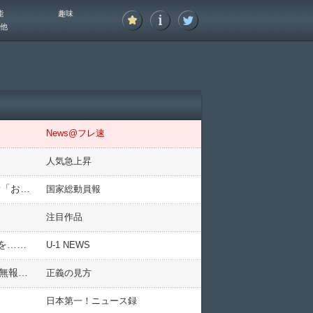
能
趣味
他
News@フレ速
人気急上昇
日本「高市総理支持！」謎の勢力「中傷動画問題！」共同通信「未来の写真を掲載して報道！(大問題」有権者「おかしいだろ(憤怒」共同通信「削除して記事訂正(画像」→
国家総動員報
注目作品
を……
U-1 NEWS
【無法者】中国無法船団、世界のイカの70％を根こそぎ乱獲し、サメまで絶滅に追い込んでしまう…『違法・無報告・無規制漁業」常態化
正義の見方
日本第一！ニュース録