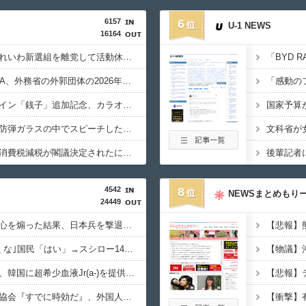
6157
6
U-1 NEWS
16164
【政治】大石あきこ、れいわ新選組を離党して活動休止…「スジは通します」とは何だったのか
【税金】性加害のGEZA、外務省の外郭団体の2026年度準公金事業に選ばれていた…ネット「首相を小馬鹿にしながら公金に群がってたの？」「右手で補助金もらいながら左手で反政府」
【生成AI漫画】新ヒロイン「銭子」追加記念、カラオケ懇親パーティー
【原爆の日】サヨク「防弾ガラスの中でスピーチした総理がこれまでいたんだろうか。オバマ大統領でさえ、防弾ガラスなんてなかった！」→石破茂＆オバマ大統領も使ってました
【偏向】フジテレビ、消費税減税が閣議決定されたにも関わらず、消費税減税に反対する大学生を用意して印象操作
4542
8
NEWSまとめもり
24449
【速報】習近平が愛国心を煽った結果、日本兵を撃退する「抗日テーマパーク」が各地で人気 1000人超が軍服姿で一斉突撃！
習近平政権｢日本に行くな｣国民「はい」→スシロー14時間待ちｗ
【速報】日本赤十字社、韓国に超希少血液Jr(a-)を提供「韓国内では適合する血液を確保できなかった」※今回で4回目
【悲報】
【速報】韓国サッカー協会『すでに時効だ』、外国人審判らへ性的接待疑惑→ロンドン五輪は銅メダルはく奪の可能性「審判の国籍は日本、UAE、イラン」