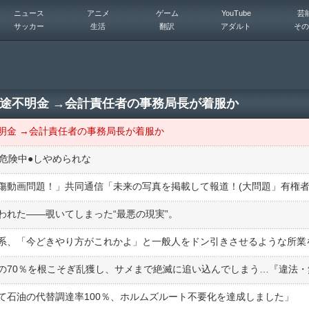
ニュース
アニメ
ゲーム
YouTube
芸
サッカー
生活
翻訳
アダルト
その
途不明金 →会計責任者の事務局長が着服か
明金 →会計責任者の事務局長が着服か
危険中●︎しやめられな
われた――覗いてしまった“最悪の現実”。
系、「今どきやり方がこれかよ」と一般人をドン引きさせるような所業
て石油の代替調達率100％、ホルムズルート不要化を達成しました」