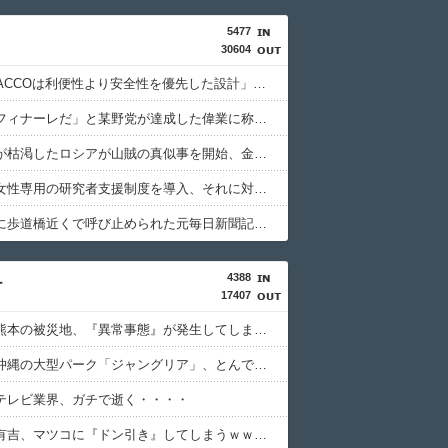
5477
30604
「BYD RACCOは利便性より安全性を優先した設計」とEV推進派がスカスカ構造を絶賛、これがRACCOの一番の特徴よな
「感動のフィナーレだ」と某野党が達成した偉業に称賛の声が殺到、なんかヒーロー番組の最終回を見ているような気分に……
国家予算が枯渇したロシアが山賊の真似事を開始、金銀貴金属じゃなくて自動車とかってところがリアリティありすぎる……
文科省が女性専用の研究者支援制度を導入、それに対して子育て負担に苦しむ若手男性研究者は……
後輩記者に歩道橋近くで呼び止められた元毎日新聞記者、「元毎日と名乗ってSNSで活動するな」と要求されてしまい……
4388
ー
17407
【悲報】熊本の被災地、『異常事態』が発生してしまう！！！！！！！！
【物議】沖縄の大型パーク「ジャングリア」、とんでもない物を投入してしまう！！！！！
テレビ業界、ガチで逝く・・・・
【衝撃】有吉、マツコに『ドン引き』してしまうｗｗｗｗｗｗｗ