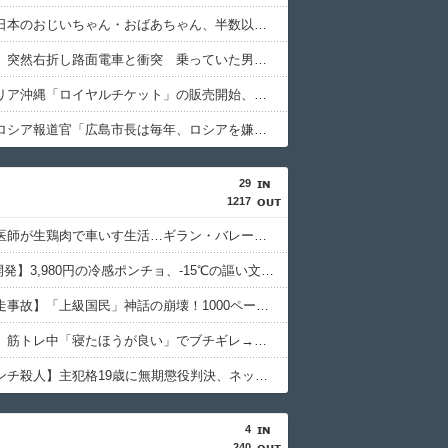
【朗報】日本のおじいちゃん・おばあちゃん、半数以上がSNSを使いこなしていたｗｗｗｗｗ
【鹿児島】突然右折し路面電車と衝突 乗っていた男女3人は車を放置しダッシュで逃走中
ジャングリア沖縄「ロイヤルチケット」の販売開始、大人29,700円にｗｗｗｗｗｗｗｗｗ
【悲報】ロシア報道官「広島市長は毎年、ロシアを嫌悪する『偽りの呪文』を繰り返し、日本人をゾンビ化させている」と主張
29
1217
【悲報】医師が生鶏肉で車いす生活…ギラン・バレー症候群の恐怖
【NASA開発】3,980円の冷感ポンチョ、-15℃の謳い文句にネット騒然
【池袋暴走事故】「上級国民」神話の崩壊！1000ページの法解釈が明かす不逮捕の真実
【堀大輔】筋トレ中「寝たほうが良い」でブチギレ→器具破壊の瞬間
【江別リンチ殺人】主犯格19歳に無期懲役判決、ネット「死刑でいい」と激怒
4
240