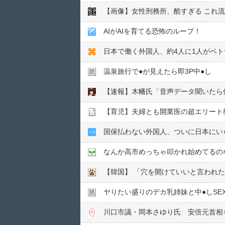
【画像】女性刑務所、酷すぎる これ
AIがAIを育てる恐怖のループ！
日本で働く外国人、約4人に1人がベト
温泉旅行で●︎が見えたら即3P中●︎し
【速報】木幡氏「音声データ聞いたら
国保払わない外国人、ついに日本にい
なんか高市めっちゃ叩かれ始めてるの
【韓国】 「穴を開けていいと言われ
ヤりたい盛りのデカ乳姉妹と中●︎しSE