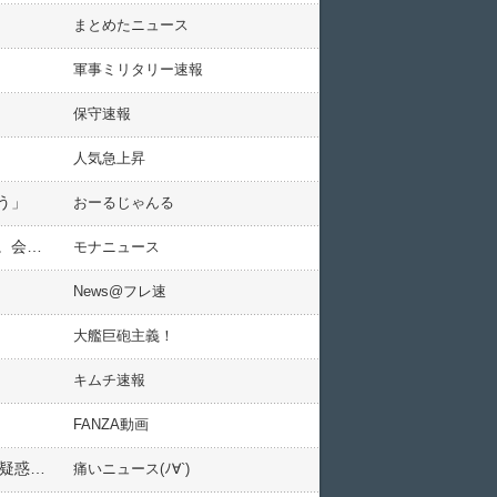
まとめたニュース
軍事ミリタリー速報
保守速報
人気急上昇
う」
おーるじゃんる
【育児】夫婦とも開業医の超エリート教育で、息子がテレビ禁止、スマホやSNSも禁止されて育った知り合い。会った時に「こいつはポンコツなんで」といつも親が貶していたが…
モナニュース
News@フレ速
大艦巨砲主義！
キムチ速報
FANZA動画
川口市議・岡本さゆり氏 安倍元首相を水鉄砲で撃つ射的ブースを「アベが死んだ時（笑）」と嘲笑 AV出演疑惑に続き炎上
痛いニュース(ﾉ∀`)