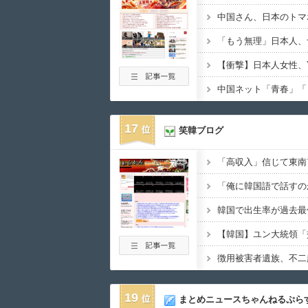
「もう無理」日本人、
17
笑韓ブログ
19
まとめニュースちゃんねるぷら