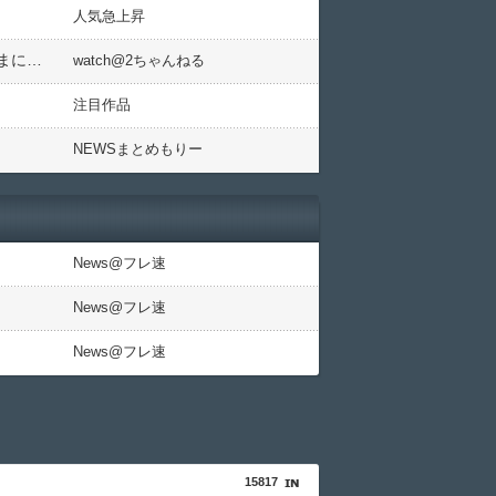
人気急上昇
田代まさし氏「正直に言う」薬物体験語る「葉っぱとかはオシャレ、映画の中にも出てくるし。若い頃からたまにやってた」
watch@2ちゃんねる
注目作品
NEWSまとめもりー
News@フレ速
News@フレ速
News@フレ速
15817