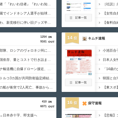
【いのち】れいわ支持者「『れいわ信者』『れいわ知能』は差別的。放送禁止用語にすべき。オールドメディアは配慮を」→かわりにピッタリの名称が爆誕してしまうw
［社説］
【カミツキ悲報】甲子園でインドネシア人選手が始球式→日本保守党・百田尚樹代表「甲子園を政治利用するな！」
【悲報】テレ朝「れいわ、新党移行に伴い旧グッズ半額セール開催。でも『秘書給与疑惑』あるよね＾＾」
【食料自
1254
14
キムチ速報
9161
北朝鮮の弾道ミサイル部隊、ロシアのヴォロネジ州に展開か…北朝鮮は本質的にウクライナと戦争状態に！
日米のレアアース脱中国依存、量とコストで行き詰まり…台湾メディア！
ドイツ空港のウクライナ輸送機に自爆ドローン接近、見つけた空港職員が蹴り落とす…高性能プラスチック爆弾搭載！
サウジ・パキスタン・トルコ3カ国が共同防衛協定締結…「イスラム版NATO」指摘も！
中国海警局と中国海軍の船が衝突で2人死亡、事故から約1年を経て公表…南シナ海でフィリピン船を追跡中！
410
16
保守速報
6071
→日本赤十字、即支援へ