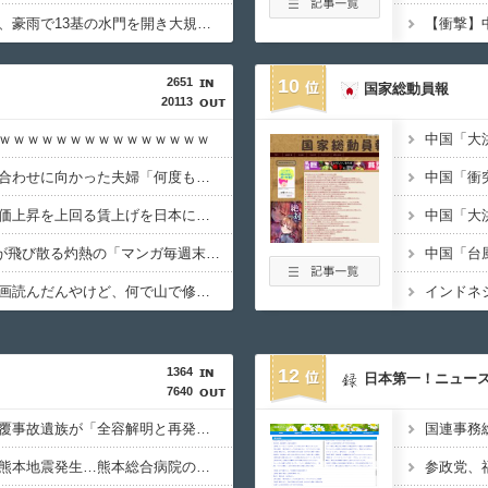
【おわった】三峡ダム、豪雨で13基の水門を開き大規模放流開始か 下流の工場地帯に洪水流入で崩壊はじまる
2651
10
国家総動員報
20113
ｗｗｗｗｗｗｗｗｗｗｗｗｗｗｗ
【悲報】結婚式の衣装合わせに向かった夫婦「何度も何度も追突され…何が目的か本当に理解できない」東名高速で続いた約1.7キロの追突
【悲報】高市総理「物価上昇を上回る賃上げを日本に定着させる」 →国家公務員月給3.51％増へ 地方公務員も追随する見通し
【朗報】Amazon、汗が飛び散る灼熱の「マンガ毎週末セール（50%還元）」を開催ｗｗｗｗｗｗｗｗｗｗ
「あずみ」とかいう漫画読んだんやけど、何で山で修行しただけの子供達があんなに強いんや
1364
12
日本第一！ニュー
7640
【拡散希望】辺野古転覆事故遺族が「全容解明と再発防止を求める会」設立 継続的に活動するためと説明、クラファン立ち上げも準備
【必見動画】手術中に熊本地震発生…熊本総合病院の例のカメラ映像、ノーカットver.が公開される