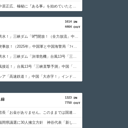
【衝撃】中居正広、極秘に『ある事』を始めていたと判明する・・・
1614
4464
中国「大洪水！」三峡ダム「9門開放！（全力放流」中国都市「三峡沿線の道路水没」中国政府「高速道路封鎖！」中国ダム「緊急放流に合わせて開門（土砂崩れ発生」→
中国「衝突事故！（2025年」中国軍と中国海警局「ﾌｨﾘﾋﾟﾝ船の追跡中に衝突！（8/11」中国「2人死亡」中国政府「1年間隠蔽」日本「隠蔽された事実報道！（2026年」→
中国「大洪水！」三峡ダム「決壊危機」台風13号「三峡直撃確定」日本「最も強い勢力で接近！（伊勢湾台風級」台風13号と15号「中国本土でぶつかり合う（前代未聞」→
中国「台風接近！」台風13号「三峡直撃予測」中国「上流大洪水！（三峡上流」中国都市「8/5の映像（動画」三峡ダム「緊急放流（決壊危機」中国「下流大水害（震え声」→
インドネシア「高速鉄道！」中国「大赤字！」インドネシア「運営会社の株式購入！（負債対策」中国「はい（巨額負債」インドネシア「700km延伸計画！（実質中止」→
1323
ス録
7750
国連事務総長「お金がありません。このままでは国連が完全崩壊します。助けて下さい」
参政党、福岡県議選に30人擁立方針 神谷代表「新しい選択肢を」