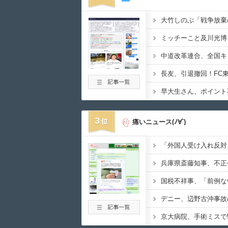
3
痛いニュース(ﾉ∀`)
「外国人受け入れ反対