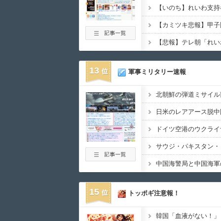
13
軍事ミリタリー速報
15
トッポギ注意報！
韓国「血液がない！」