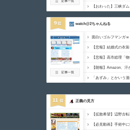
9
watch@2ちゃんねる
面白いゴルフマンガｗ
11
正義の見方