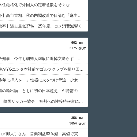
永住厳格化で外国人の定着意欲をそぐな
【女性自身】高市首相、秋の内閣改造で目論む「麻生支配からの脱却」…茂木敏充氏も小林鷹之氏もクビ
給率】過去最低37% 25年度、コメ消費減響く
662
3175
小池百合子知事、今年も朝鮮人虐殺に追悼文送らず 関東大震災「毎年同じ、全ての方を慰霊」
日本人女性がYGエンタ本社前でゴルフクラブを振り回し逮捕…韓国
「14歳の少年に挿入を…」性器に火をつけ脅迫、少女達はモップで…657人が死亡した韓国“最悪の人権侵害”のおぞましすぎる実態
韓国と台湾の輸出額、ともに初の日本超え AI特需の恩恵で差 26年上期
【東スポ】 韓国サッカー協会 審判への性接待報道にＳＮＳ紛糾「徹底追及」「２００２年はどうなの？」
356
3654
【悲報】コメ卸大手さん、営業利益83％減 高値で買い込んだ米が売れず「損切り祭り」開幕へ