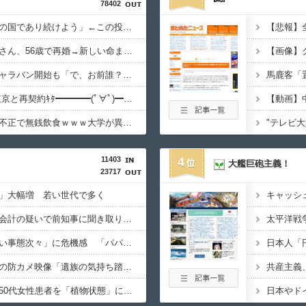
78402
大竹しのぶ「戦争放棄の国であり続けよう」←この投稿が話題に
ミッチーこと及川光博さん、56歳で再婚→新しい命まで授かるｗｗｗｗｗ
中道改革連合、全国キャラバン開始も「で、お前誰？」状態ｗｗｗｗｗ
長友、引退撤回！FC東京と再契約ｷﾀ━━━━(ﾟ∀ﾟ)━━━━!!
【動画】
早大生さん、ポイント不正で無銭飲食ｗｗｗ大学が異例の警告へ
"テレビ
11403
4
大艦巨砲主義！
23717
」大幅増 若い世代で多く
兵庫県斎藤知事、不正会計の疑いで前知事に聞き取り調査へ
国税不祥事、「前例ない事態次々」に危機感 「パパ活」、情報漏えいも
デニー、辺野古沖事故の防カメ映像「遺族の気持ち踏まえたものかくみ取り切れず」
京大病院、手術ミスで50代女性患者を「植物状態」に 脳腫瘍摘出手術で腫瘍の無い部位を摘出してしまう
日本やド