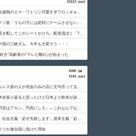
51513
【悲報】全盛期のエマ・ワトソン可愛すぎワロッタｗｗｗｗｗｗｗｗｗ
【画像】クソ親「うちの子には絶対にゲームさせないしテレビも見させない！！！！！」
馬鹿客「置き配してこのシートかけろ」配達員ぼく「????」
中国の三峡ダム、今年も大変そう・・・
大好き"高齢者の｢テレビ離れ｣が始まった
6489
9193
キャッシュレス派の人が現金のみの店に文句言ってるのってどう思う？
太平洋戦争史振り返ると思ったけど日本より欧米が諸悪の根源やん
日本人「円安はアカン。円高にしろ」←これなんでなんや
共産主義、社会主義「必ず失敗します」資本主義「必ず少子化します」
イツが連合国に負けた理由