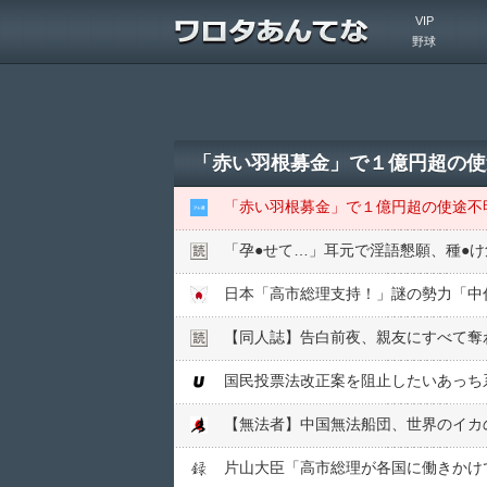
VIP
野球
「赤い羽根募金」で１億円超の使
「赤い羽根募金」で１億円超の使途不
「孕●︎せて…」耳元で淫語懇願、種●︎け
【同人誌】告白前夜、親友にすべて奪
国民投票法改正案を阻止したいあっち
片山大臣「高市総理が各国に働きかけ