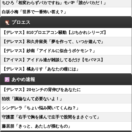
ちひろ「相変わらずバカですね」モバP「誰がバカだ！」
白坂小梅「世界で一番怖い答え？」
プロエス
【デレマス】810プロエアコン騒動【ぷちかれシリーズ】
【デレマス】和久井留美「夢を作って、いつか遊んで」
【デレマス】紗南「アイドルに似合うポケモン？」
【アイマス】アイドル達が雑談してるだけ【モバマス】
【デレマス】橘ありす「あなたの瞳には」
あやめ速報
【デレマス】20センチの背伸びをあなたに
狛枝「議論なんて必要ないよ！」
シンデレラ「ちょい悩み聞いてくんね？」
守護霊「右手で胸を揉んで左手で股間をまさぐって」
藤居朋「きっと、あたしが掴むもの」