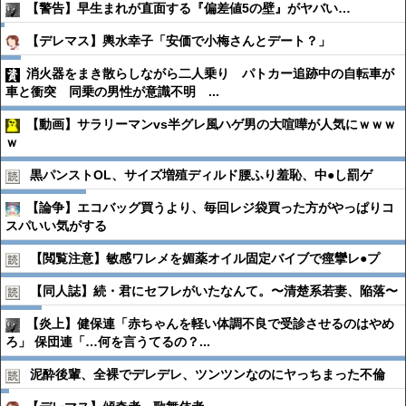
【警告】早生まれが直面する『偏差値5の壁』がヤバい…
【デレマス】輿水幸子「安価で小梅さんとデート？」
消火器をまき散らしながら二人乗り パトカー追跡中の自転車が
車と衝突 同乗の男性が意識不明 ...
【動画】サラリーマンvs半グレ風ハゲ男の大喧嘩が人気にｗｗｗ
ｗ
黒パンストOL、サイズ増殖ディルド腰ふり羞恥、中●︎し罰ゲ
【論争】エコバッグ買うより、毎回レジ袋買った方がやっぱりコ
スパいい気がする
【閲覧注意】敏感ワレメを媚薬オイル固定バイブで痙攣レ●︎プ
【同人誌】続・君にセフレがいたなんて。〜清楚系若妻、陥落〜
【炎上】健保連「赤ちゃんを軽い体調不良で受診させるのはやめ
ろ」 保団連「…何を言うてるの？...
泥酔後輩、全裸でデレデレ、ツンツンなのにヤっちまった不倫