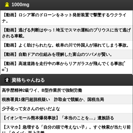
1000mg
【動画】ロシア軍のドローンをネット発射装置で撃墜するウクライ
ナ。
【動画】逃げる判断はやっ！埼玉でスマホ運転のプリウスに当て逃げ
される車載。
【動画】よく助けられたな。岐阜の川で外国人が溺れてしまう事故。
【動画】自動ドアの仕組みを理解した富山のツバメが賢い。
【動画】高速道路を走行中の車からリアガラスが飛んでくる事故(ﾟ
oﾟ)
資格ちゃんねる
高学歴精神2級ワイ、B型作業所で強制労働
税務署員1億円超脱税疑い 詐取金で競艇か、国税当局
少子化って女さんのせいだよな
【イオンモール熊本爆発事故】「本当のことを…」遺族語る
【スマホ】急増する「自分の頭で考えない子」。すぐ検索が当たり前