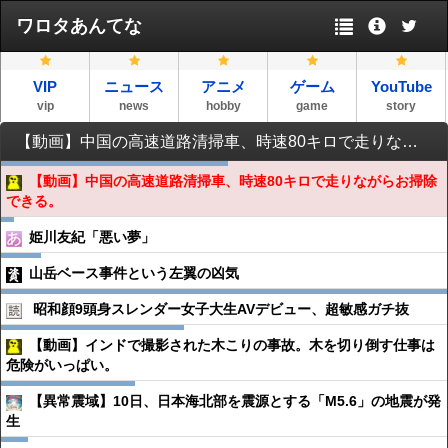
ワロタあんてな
VIP
ニュース
アニメ
ゲーム
YouTube
vip
news
hobby
game
story
【動画】中国の高速道路清掃車、時速80キロで走りながらお掃除できる。
【動画】中国の高速道路清掃車、時速80キロで走りながらお掃除
できる。
姫川友紀「悪い夢」
山岳ベース事件という左翼の凶気
昭和顔9頭身スレンダー女子大生AVデビュー、超敏感ガチ抜
【動画】インドで撮影された木こりの事故。木を切り倒す仕事は
危険がいっぱい。
【異常震域】10日、日本海北部を震源とする「M5.6」の地震が発
生