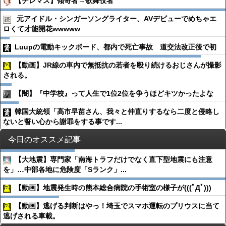
【デレマス】傾奇者→歌舞伎者
元アイドル・シンガーソングライター、AVデビューでめちゃエ
ロくて才能開花wwwww
Luupの電動キックボード、都内で死亡事故 道交法改正後で初
【動画】JR線の車内で無抵抗の若者を殴り続けるおじさんが撮影
される。
【闇】『中学校』って人生で1位2位を争うほどキツかったよな
韓国大統領「高市早苗さん、我々と仲直りするなら二度と侵略し
ないと誓い心から謝罪をする事です...
今日のオススメ記事
【大地震】専門家「南海トラフだけでなく直下型地震にも注意
を」…中部各地に危険度「Sランク」...
【動画】地震発生時の熊本総合病院の手術室の様子が(((ﾟДﾟ)))
【動画】逃げる判断はやっ！埼玉でスマホ運転のプリウスに当て
逃げされる車載。