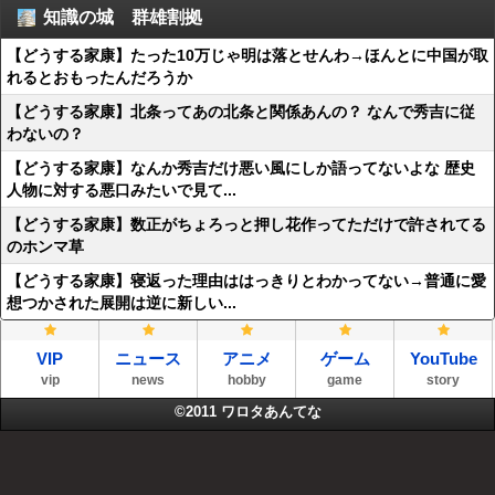
知識の城 群雄割拠
【どうする家康】たった10万じゃ明は落とせんわ→ほんとに中国が取
れるとおもったんだろうか
【どうする家康】北条ってあの北条と関係あんの？ なんで秀吉に従
わないの？
【どうする家康】なんか秀吉だけ悪い風にしか語ってないよな 歴史
人物に対する悪口みたいで見て...
【どうする家康】数正がちょろっと押し花作ってただけで許されてる
のホンマ草
【どうする家康】寝返った理由ははっきりとわかってない→普通に愛
想つかされた展開は逆に新しい...
VIP
ニュース
アニメ
ゲーム
YouTube
vip
news
hobby
game
story
©2011
ワロタあんてな