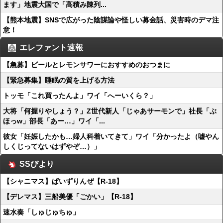
ます」地震大国で「高積み陳列...
【熊本地震】SNSで広がった陰謀論や怪しい募金話、災害時のデマ注
意！
エレファント速報
【急募】ビールとレモンサワーにおすすめのおつまに
【緊急募集】睡眠の質を上げる方法
トッモ「これ買ったんよ」ワイ「へーいくら？」
大将「何握りやしょう？」Z世代新人「じゃあサーモンで」社長「ぶ
ほっw」部長「あー…」ワイ「...
彼女「妊娠したかも…婦人科着いてきて」ワイ「分かったよ（嘘やん
しくじってないはずやぞ…）」
SSびより
【シャニマス】ぱいずりんぜ【R-18】
【デレマス】三船美優「ごかい」【R-18】
速水奏「しゅじゅちゅ」