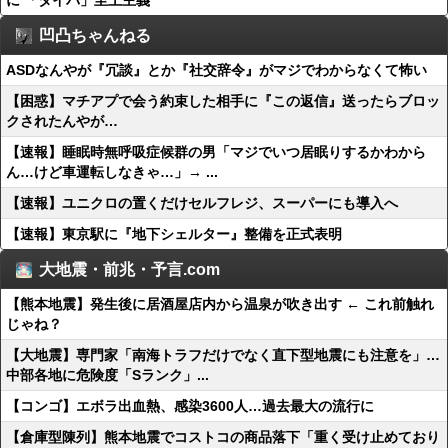
に 「タイパ」至上主義
凹凸ちゃんねる
ASDなんやが『冗談』とか『社交辞令』がマジでわからなくて怖い
【困惑】マチアプで会う約束した相手に『この返信』送ったらブロッ
クされたんやが…
【速報】睡眠時無呼吸症候群の男「マジでいつ居眠りするかわから
ん…けど車運転しなきゃ…」→ ...
【速報】ユニクロの置くだけセルフレジ、スーパーにも導入へ
【速報】東京駅に『地下シェルター』整備を正式表明
大地震・前兆・予言.com
【熊本地震】発生後に居酒屋店内から温泉が吹き出す ← これ前触れ
じゃね？
【大地震】専門家「南海トラフだけでなく直下型地震にも注意を」…
中部各地に危険度「Sランク」...
【コンゴ】エボラ出血熱、感染3600人…過去最大の流行に
【倉庫型陳列】熊本地震でコストコの商品落下「重く受け止めており