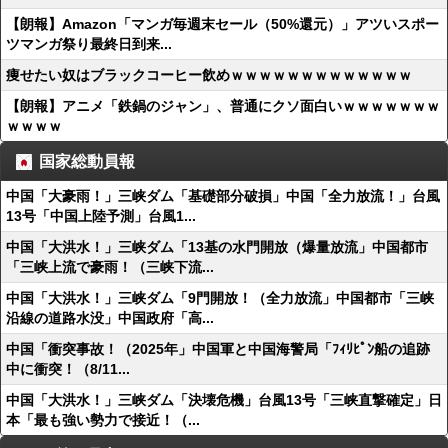
【朗報】Amazon「マンガ毎週末セール（50%還元）」アツいスポー
ツマンガ祭り最終日到来...
痩せたい奴はブラックコーヒー飲めｗｗｗｗｗｗｗｗｗｗｗｗｗ
【朗報】アニメ「鉄鍋のジャン」、普通にクソ面白いｗｗｗｗｗｗｗ
ｗｗｗｗ
国家総動員報
中国「大豪雨！」三峡ダム「基礎部分破損」中国「全力放流！」台風
13号「中国上陸予測」台風1...
中国「大洪水！」三峡ダム「13基の水門開放（爆量放流」中国都市
「三峡上流で豪雨！（三峡下流...
中国「大洪水！」三峡ダム「9門開放！（全力放流」中国都市「三峡
沿線の道路水没」中国政府「高...
中国「衝突事故！（2025年」中国軍と中国海警局「ﾌｨﾘﾋﾟﾝ船の追跡
中に衝突！（8/11...
中国「大洪水！」三峡ダム「決壊危機」台風13号「三峡直撃確定」日
本「最も強い勢力で接近！（...