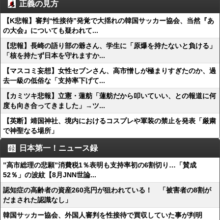
正義の見方
【K悲報】審判“性接待”発覚で大揺れの韓国サッカー協会、当然『あ
の大会』についても疑われて...
【悲報】長崎の語り部の爺さん、学生に「原爆を持たないと負ける」
「核を持たず日本を守れますか...
【マスコミ妄想】女性セブンさん、高市憎しが極まりすぎたのか、過
去一級の低俗な「支持率下げて...
【カミツキ悲報】立憲・蓮舫「蓮舫だから叩いていい、との報道に何
度も向き合ってきました」→ツ...
【英断】靖国神社、境内におけるコスプレや軍装の禁止を発表「厳粛
で神聖なる場所」
日本第一！ニュース録
”高市総理の悲願”消費税1％表明も支持率初の6割切り…「賛成
52％」の波紋【8月JNN世論...
認知症の高齢者の資産260兆円が狙われている！ 「被害者の8割が
だまされた認識なし」
韓国サッカー協会、外国人審判を性接待で買収していた事が判明