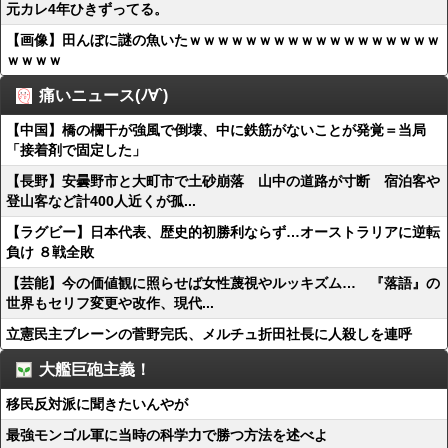
元カレ4年ひきずってる。
【画像】田んぼに謎の魚いたｗｗｗｗｗｗｗｗｗｗｗｗｗｗｗｗｗｗ
ｗｗｗｗ
痛いニュース(ﾉ∀`)
【中国】橋の欄干が強風で倒壊、中に鉄筋がないことが発覚＝当局
「接着剤で固定した」
【長野】安曇野市と大町市で土砂崩落 山中の道路が寸断 宿泊客や
登山客など計400人近くが孤...
【ラグビー】日本代表、歴史的初勝利ならず…オーストラリアに逆転
負け ８戦全敗
【芸能】今の価値観に照らせば女性蔑視やルッキズム… 『落語』の
世界もセリフ変更や改作、現代...
立憲民主ブレーンの菅野完氏、メルチュ折田社長に人殺しを連呼
大艦巨砲主義！
移民反対派に聞きたいんやが
最強モンゴル軍に当時の科学力で勝つ方法を述べよ