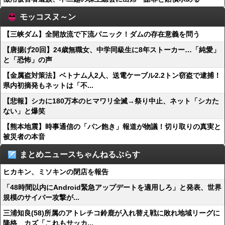
モッコスヌ～ン
【三峡ダム】全開放流で下流パニック！ダムの存在意義を問う
【唐揚げ20回】24歳無職女、中学同級生に8年ストーカー…「純愛」
と「恐怖」の声
【金属盗対策法】ベトナム人2人、送電ケーブル2.2トン窃盗で逮捕！
県内初摘発もネットは「不...
【悲報】シカに180万本のヒマワリ全滅→祭り中止、ネット「シカた
ない」と爆笑
【熊本地震】時事通信の「パン飽き」報道が物議！切り取りの真実と
被災者の本音
まとめニュースちゃんねるぷらす
ヒカキン、ミソキンの閉店を報告
「48時間以内にAndroid緊急アップデートを適用しろ」と発表、世界
規模のサイバー攻撃が...
三浦知良(58)所属のアトレチコ鈴鹿が入れ替え戦に敗れ地域リーグに
降格 カズ「これもサッカ...