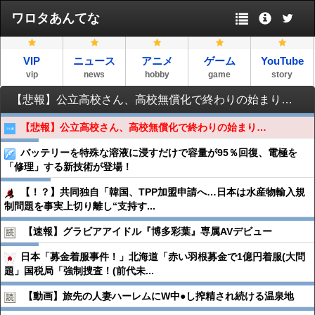
ワロタあんてな
VIP
ニュース
アニメ
ゲーム
YouTube
vip
news
hobby
game
story
【悲報】公立高校さん、高校無償化で終わりの始まり…
【悲報】公立高校さん、高校無償化で終わりの始まり…
バッテリーを特殊な溶液に浸すだけで容量が95％回復、電極を
「修理」する新技術が登場！
【！？】共同独自「韓国、TPP加盟申請へ…日本は水産物輸入規
制問題を事実上切り離し“支持す...
【速報】グラビアアイドル『博多彩葉』専属AVデビュー
日本「募金着服事件！」北海道「赤い羽根募金で1億円着服(大問
題」国税局「強制捜査！(前代未...
【動画】旅先の人妻ハーレムにW中●︎し搾精され続ける温泉地