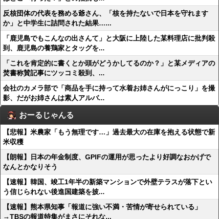
反核団体の代表を務める爺さん、「核を持たないで日本を守れます
か」と中学生に詰問された結果…...
「鹿児島でもこんなの出さんて」と大阪に上陸した某料理店に批判殺
到、鹿児島の養鶏家とタッグを...
「これを肯定的に書くとか頭がどうかしてるのか？」と某メディアの
焚書称賛記事にツッコミ殺到、...
会社のカメラ部で「商品を手に持って水着お姉さんがにっこり」を撮
影、だがお姉さんは素人アルバ...
おーるじゃんる
【悲報】米農家「もう無理です…」過去最大の在庫を抱える状態で新
米収穫
【朗報】日本の年金制度、GPIFの運用が思ったより好調なおかげで
なんとかなりそう
【速報】韓国、竣工1年半の新築マンションで外壁テラスが落下とい
う信じられない後進国建築を披...
【速報】熊本県知事「報道に強い不満・苦情が寄せられている」
→TBSの報道特集がまさにそれな...