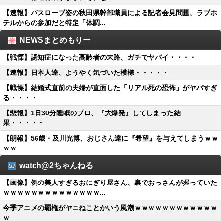
【速報】バスローブ姿の秋田県幹部職員による記者会見問題、ラブホ
テルからの参加だと特定「体調...
NEWSまとめもりー
【戦慄】認知症になった高齢者の末路、ガチでヤバイ・・・・
【速報】日本人達、ようやく気づいた模様・・・・・
【戦慄】結婚式直前の夫婦が直面した「リアル死の恐怖」がヤバすぎ
る・・・・
【悲報】1日30分睡眠のプロ、『大爆発』してしまった結
果・・・・・
【朗報】56歳・及川光博、おじさん達に『希望』を与えてしまうｗｗ
ｗｗ
watch@2ちゃんねる
【画像】例の美人すぎるおにぎり屋さん、裏でおっさんが握っていた
ｗｗｗｗｗｗｗｗｗｗｗｗｗｗ...
今季アニメの覇権がヤニねことかいう風潮ｗｗｗｗｗｗｗｗｗｗｗｗ
ｗ