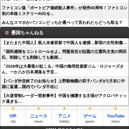
ファミコン版「ポートピア連続殺人事件」が発売40周年！ファミコン
初の本格ミステリーAVGを...
みんなスマホかパソコンどっちか選べって言われたらどっち取る？
憂国ちゃんねる
【またまた中国人】殺人未遂容疑で中国人を逮捕…新宿の女性刺傷…
「国民感情をコントロールせよ」問題発言が話題の立憲民主党の岡田
氏、削除しても削除しても動画...
「2026年は大暴落が起こる」中国の御用投資家ジム・ロジャーズさ
ん、一か八か日本凋落を予言...
【パンダ外交終了のお知らせ】上野動物園の双子パンダが1月末に中
国に返還…国内でパンダ不在に
【火器管制レーダー照射事件】中国を擁護する主張がアクロバティッ
ク過ぎる…
VIP
ニュース
アニメ
ゲーム
YouTube
vip
news
hobby
game
story