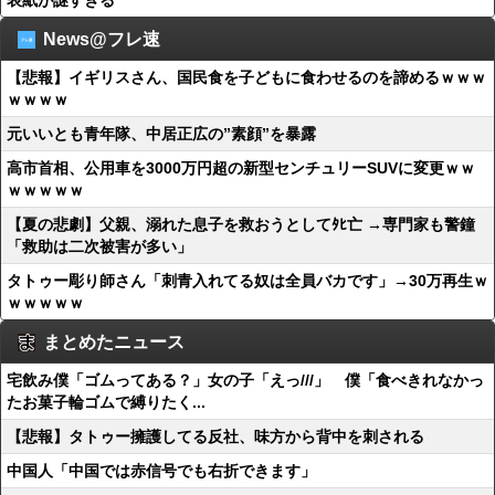
表紙が謎すぎる
News@フレ速
【悲報】イギリスさん、国民食を子どもに食わせるのを諦めるｗｗｗ
ｗｗｗｗ
元いいとも青年隊、中居正広の”素顔”を暴露
高市首相、公用車を3000万円超の新型センチュリーSUVに変更ｗｗ
ｗｗｗｗｗ
【夏の悲劇】父親、溺れた息子を救おうとしてﾀﾋ亡 →専門家も警鐘
「救助は二次被害が多い」
タトゥー彫り師さん「刺青入れてる奴は全員バカです」→30万再生ｗ
ｗｗｗｗｗ
まとめたニュース
宅飲み僕「ゴムってある？」女の子「えっ///」 僕「食べきれなかっ
たお菓子輪ゴムで縛りたく...
【悲報】タトゥー擁護してる反社、味方から背中を刺される
中国人「中国では赤信号でも右折できます」