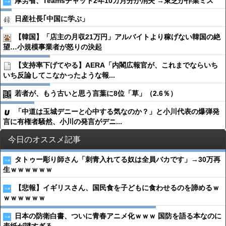
厚労省、Teamsチャット2年10カ月分が消失 →東芝が作業ミス
日産社長｢中国に学ぶ」
【韓国】「店主の月収21万円」アルバイトより稼げない韓国の絶
望…小規模事業者が怒りの決起
【支持率下げてやる】AERA「内閣広報官が、これまでならいち
いち反論してこなかったような報...
若者が、もう古いと思う言葉に8位「草」（2.6％）
「中道は玉城デニーと心中する気なのか？」と小川代表の爆弾発
言に有権者騒然、小川の発言がデニ...
今日のオススメ記事
タトゥー彫り師さん「刺青入れてる奴は全員バカです」→30万再
生ｗｗｗｗｗｗ
【悲報】イギリスさん、国民食を子どもに食わせるのを諦めるｗ
ｗｗｗｗｗｗ
日本の防衛白書、ついに青春アニメ化ｗｗｗ 国防を語る本なのに