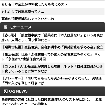
もしも日本全土がRPG化したらを考えるスレ
もしかして民主主義ってさ…
高市の消費税減税ちょっとひどいわ
モナニュース
【赤っ恥】「航空機事故で『搭乗者に日本人は居ない』という発表は
嫌い。人間として同じ価値だと...
【辺野古転覆】生徒遺族、全容解明求め「再発防止を求める会」設立
【生活保護】日経「永住厳格化で外国人の定着意欲をそぐな」 ネッ
ト「永住者で“生活保護の外国...
【コラム】れいわ新選組が失脚した理由…ネット「自分達自身がカル
ト化していることに気づかなか...
【クレーマー】「研いでもらったら刃が1mm小さくなった」 刃物店
「刃の欠けを直して研ぎ上げ...
U-1 NEWS
高市内閣の方針に反対した自民党議員9人のリストが話題に、「岩屋
はどこへ行った？」との指摘も...