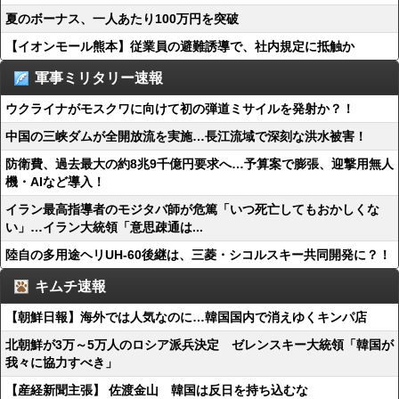
夏のボーナス、一人あたり100万円を突破
【イオンモール熊本】従業員の避難誘導で、社内規定に抵触か
軍事ミリタリー速報
ウクライナがモスクワに向けて初の弾道ミサイルを発射か？！
中国の三峡ダムが全開放流を実施…長江流域で深刻な洪水被害！
防衛費、過去最大の約8兆9千億円要求へ…予算案で膨張、迎撃用無人
機・AIなど導入！
イラン最高指導者のモジタバ師が危篤「いつ死亡してもおかしくな
い」…イラン大統領「意思疎通は...
陸自の多用途ヘリUH-60後継は、三菱・シコルスキー共同開発に？！
キムチ速報
【朝鮮日報】海外では人気なのに…韓国国内で消えゆくキンパ店
北朝鮮が3万～5万人のロシア派兵決定 ゼレンスキー大統領「韓国が
我々に協力すべき」
【産経新聞主張】 佐渡金山 韓国は反日を持ち込むな