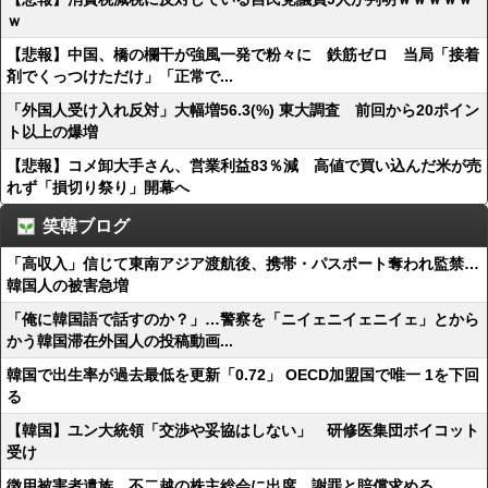
ｗ
【悲報】中国、橋の欄干が強風一発で粉々に 鉄筋ゼロ 当局「接着
剤でくっつけただけ」「正常で...
「外国人受け入れ反対」大幅増56.3(%) 東大調査 前回から20ポイン
ト以上の爆増
【悲報】コメ卸大手さん、営業利益83％減 高値で買い込んだ米が売
れず「損切り祭り」開幕へ
笑韓ブログ
「高収入」信じて東南アジア渡航後、携帯・パスポート奪われ監禁…
韓国人の被害急増
「俺に韓国語で話すのか？」…警察を「ニイェニイェニイェ」とから
かう韓国滞在外国人の投稿動画...
韓国で出生率が過去最低を更新「0.72」 OECD加盟国で唯一 1を下回
る
【韓国】ユン大統領「交渉や妥協はしない」 研修医集団ボイコット
受け
徴用被害者遺族、不二越の株主総会に出席 謝罪と賠償求める