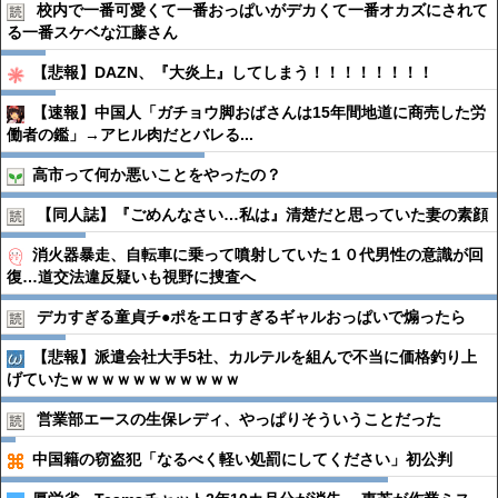
校内で一番可愛くて一番おっぱいがデカくて一番オカズにされて
る一番スケベな江藤さん
【悲報】DAZN、『大炎上』してしまう！！！！！！！！
【速報】中国人「ガチョウ脚おばさんは15年間地道に商売した労
働者の鑑」→アヒル肉だとバレる...
高市って何か悪いことをやったの？
【同人誌】『ごめんなさい…私は』清楚だと思っていた妻の素顔
消火器暴走、自転車に乗って噴射していた１０代男性の意識が回
復…道交法違反疑いも視野に捜査へ
デカすぎる童貞チ●︎ポをエロすぎるギャルおっぱいで煽ったら
【悲報】派遣会社大手5社、カルテルを組んで不当に価格釣り上
げていたｗｗｗｗｗｗｗｗｗｗｗ
営業部エースの生保レディ、やっぱりそういうことだった
中国籍の窃盗犯「なるべく軽い処罰にしてください」初公判