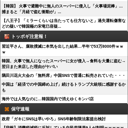
【韓国】 火事で避難中に無人のスーパーに侵入し「火事場泥棒」…
捕まると「月経で盗む衝動が」...
【八王子】「ミラーくらいは当たっても仕方ないと」過失運転傷害な
どの疑いで韓国籍の宋竜巳容疑...
トッポギ注意報！
習近平さん、腐敗撲滅に本気を出した結果…半年で53万8000件ｗｗ
ｗ
韓国、火事で無人になったスーパーに女が侵入→食料を大量に盗む→
翌日また来店した理由がヤバい
隅田川花火大会の「無料席」中国SNSで普通に転売されていた・・・
中国は「経済での中国締め上げ」続けるトランプ大統領に感謝するか
も
海外では人気なのに…韓国国内で消えゆくキンパ店
保守速報
政府「ガキにSNSは早いやろ」SNS年齢制限法案提出検討
【悲報】消費税減税に反対している自民党議員9人が判明ｗｗｗｗｗ