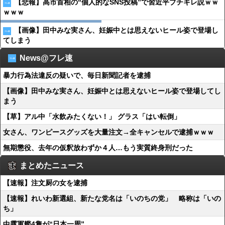
【悲報】高市首相の“個人的なSNS投稿”で習近平ブチギレ説ｗｗ
ｗｗｗ
【画像】田中みな実さん、妊娠中とは思えないヒール姿で登場し
てしまう
News@フレ速
暴力行為法違反の疑いで、毎日新聞記者を逮捕
【画像】田中みな実さん、妊娠中とは思えないヒール姿で登場してし
まう
【草】アル中「水飲みたくない！」 グラス「はい転倒」
女さん、ワンピースグッズを大量注文→全キャンセルで逮捕ｗｗｗ
無期懲役、去年の仮釈放わずか４人…もう実質終身刑だった
まとめたニュース
【速報】注文厨の女を逮捕
【速報】れいわ新選組、新たな党名は「いのちの党」 略称は「いの
ち」
中露軍艦4隻が“日本一周”