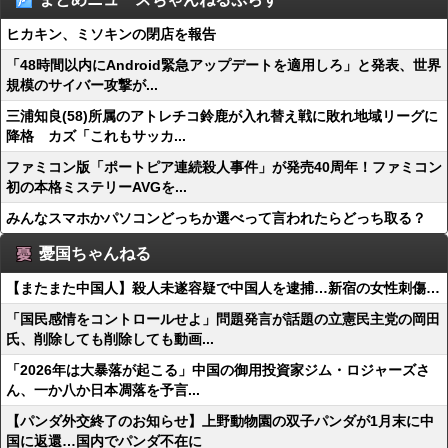
ヒカキン、ミソキンの閉店を報告
「48時間以内にAndroid緊急アップデートを適用しろ」と発表、世界
規模のサイバー攻撃が...
三浦知良(58)所属のアトレチコ鈴鹿が入れ替え戦に敗れ地域リーグに
降格 カズ「これもサッカ...
ファミコン版「ポートピア連続殺人事件」が発売40周年！ファミコン
初の本格ミステリーAVGを...
みんなスマホかパソコンどっちか選べって言われたらどっち取る？
憂国ちゃんねる
【またまた中国人】殺人未遂容疑で中国人を逮捕…新宿の女性刺傷…
「国民感情をコントロールせよ」問題発言が話題の立憲民主党の岡田
氏、削除しても削除しても動画...
「2026年は大暴落が起こる」中国の御用投資家ジム・ロジャーズさ
ん、一か八か日本凋落を予言...
【パンダ外交終了のお知らせ】上野動物園の双子パンダが1月末に中
国に返還…国内でパンダ不在に