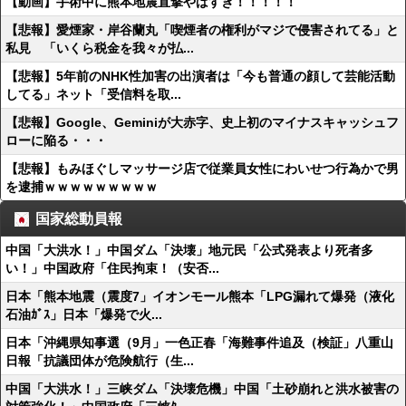
【動画】手術中に熊本地震直撃やばすぎ！！！！！
【悲報】愛煙家・岸谷蘭丸「喫煙者の権利がマジで侵害されてる」と
私見 「いくら税金を我々が払...
【悲報】5年前のNHK性加害の出演者は「今も普通の顔して芸能活動
してる」ネット「受信料を取...
【悲報】Google、Geminiが大赤字、史上初のマイナスキャッシュフ
ローに陥る・・・
【悲報】もみほぐしマッサージ店で従業員女性にわいせつ行為かで男
を逮捕ｗｗｗｗｗｗｗｗｗ
国家総動員報
中国「大洪水！」中国ダム「決壊」地元民「公式発表より死者多
い！」中国政府「住民拘束！（安否...
日本「熊本地震（震度7」イオンモール熊本「LPG漏れて爆発（液化
石油ｶﾞｽ」日本「爆発で火...
日本「沖縄県知事選（9月」一色正春「海難事件追及（検証」八重山
日報「抗議団体が危険航行（生...
中国「大洪水！」三峡ダム「決壊危機」中国「土砂崩れと洪水被害の