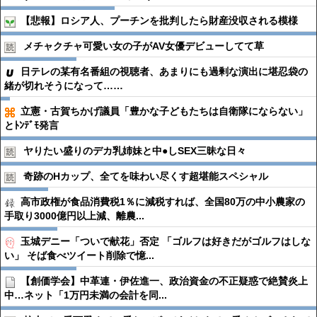
【悲報】ロシア人、プーチンを批判したら財産没収される模様
メチャクチャ可愛い女の子がAV女優デビューしてて草
日テレの某有名番組の視聴者、あまりにも過剰な演出に堪忍袋の
緒が切れそうになって……
立憲・古賀ちかげ議員「豊かな子どもたちは自衛隊にならない」
とﾄﾝﾃﾞﾓ発言
ヤりたい盛りのデカ乳姉妹と中●︎しSEX三昧な日々
奇跡のHカップ、全てを味わい尽くす超堪能スペシャル
高市政権が食品消費税1％に減税すれば、全国80万の中小農家の
手取り3000億円以上減、離農...
玉城デニー「ついで献花」否定 「ゴルフは好きだがゴルフはしな
い」 そば食べツイート削除で憶...
【創価学会】中革連・伊佐進一、政治資金の不正疑惑で絶賛炎上
中…ネット「1万円未満の会計を同...