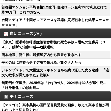
首都圏マンション平均価格1.2億円+住宅ローン金利3%で利息だけで
月30万円←これバカなん...
台湾メディア「中国がレアアースを武器に貿易戦争した結果ｗｗｗｗ
ｗｗｗｗ」
痛いニュース(ﾉ∀`)
【東京】睡眠時無呼吸症候群診断後に死亡事故＝運転の無職男（３
４）、独断で治療中断―危険運転...
熊本地震、発生後に居酒屋店内から温泉が吹き出す
平和の日に黙祷もせずデモで暴れるパヨクさんたち
ジャンプストアで大量注文→キャンセルを繰り返した女を逮捕 「注
文で欲求が満たされた」総額4...
無期刑の仮釈放、2025年は「わずか4人」2024年は32人が獄中死…
「終身刑化」の傾向続...
モナニュース
【マスゴミ】高木美帆の国民栄誉賞受賞の画像、敢えて高市首相が写
らないよう切り取られる