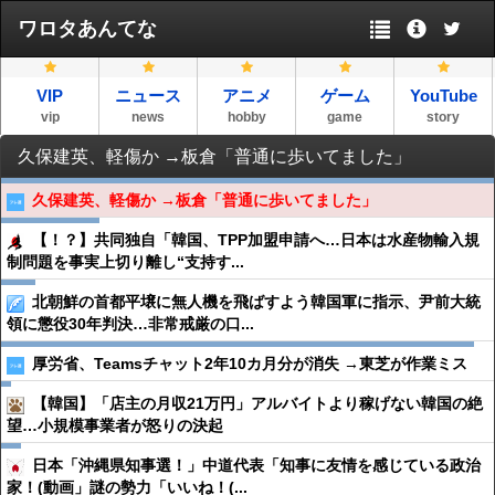
ワロタあんてな
VIP
ニュース
アニメ
ゲーム
YouTube
vip
news
hobby
game
story
久保建英、軽傷か →板倉「普通に歩いてました」
久保建英、軽傷か →板倉「普通に歩いてました」
【！？】共同独自「韓国、TPP加盟申請へ…日本は水産物輸入規
制問題を事実上切り離し“支持す...
北朝鮮の首都平壌に無人機を飛ばすよう韓国軍に指示、尹前大統
領に懲役30年判決…非常戒厳の口...
厚労省、Teamsチャット2年10カ月分が消失 →東芝が作業ミス
【韓国】「店主の月収21万円」アルバイトより稼げない韓国の絶
望…小規模事業者が怒りの決起
日本「沖縄県知事選！」中道代表「知事に友情を感じている政治
家！(動画」謎の勢力「いいね！(...