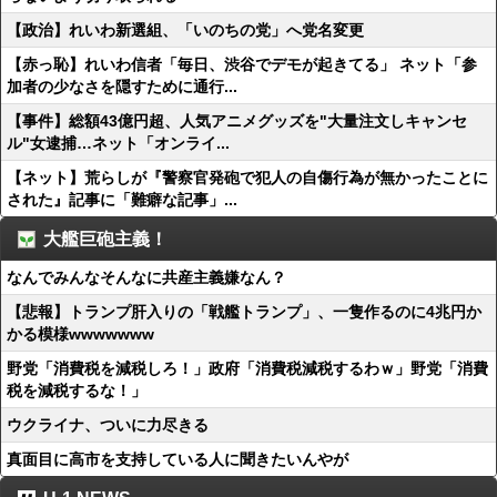
【政治】れいわ新選組、「いのちの党」へ党名変更
【赤っ恥】れいわ信者「毎日、渋谷でデモが起きてる」 ネット「参
加者の少なさを隠すために通行...
【事件】総額43億円超、人気アニメグッズを"大量注文しキャンセ
ル"女逮捕…ネット「オンライ...
【ネット】荒らしが『警察官発砲で犯人の自傷行為が無かったことに
された』記事に「難癖な記事」...
大艦巨砲主義！
なんでみんなそんなに共産主義嫌なん？
【悲報】トランプ肝入りの「戦艦トランプ」、一隻作るのに4兆円か
かる模様wwwwwww
野党「消費税を減税しろ！」政府「消費税減税するわｗ」野党「消費
税を減税するな！」
ウクライナ、ついに力尽きる
真面目に高市を支持している人に聞きたいんやが