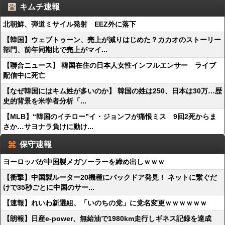
キムチ速報
北朝鮮、弾道ミサイル発射 EEZ外に落下
【韓国】ウェブトゥーン、売上が減りはじめた？カカオのストーリー
部門、前年同期比で売上がマイ...
【聯合ニュース】 韓国在住の日本人女性インフルエンサー ライブ
配信中に死亡
【なぜ韓国にはキム姓が多いのか】 韓国の姓は250、日本は30万…歴
史的背景を米学者分析「...
【MLB】“韓国のイチロー”イ・ジョンフが痛恨ミス 9回2死からま
さか…サヨナラ負けに動け...
保守速報
ヨーロッパが中国製メガソーラーを締め出しｗｗｗ
【衝撃】中国製ルーター20機種にバックドア発見！ ネットに繋ぐだ
けで35秒ごとに中国のサー...
【速報】れいわ新選組、「いのちの党」に党名変更ｗｗｗｗｗｗ
【朗報】日産e-power、無給油で1980km走行しギネス記録を達成