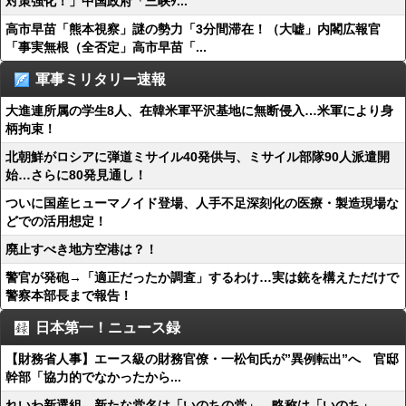
対策強化！」中国政府「三峡ﾀ...
高市早苗「熊本視察」謎の勢力「3分間滞在！（大嘘」内閣広報官
「事実無根（全否定」高市早苗「...
軍事ミリタリー速報
大進連所属の学生8人、在韓米軍平沢基地に無断侵入…米軍により身
柄拘束！
北朝鮮がロシアに弾道ミサイル40発供与、ミサイル部隊90人派遣開
始…さらに80発見通し！
ついに国産ヒューマノイド登場、人手不足深刻化の医療・製造現場な
どでの活用想定！
廃止すべき地方空港は？！
警官が発砲→「適正だったか調査」するわけ…実は銃を構えただけで
警察本部長まで報告！
日本第一！ニュース録
【財務省人事】エース級の財務官僚・一松旬氏が”異例転出”へ 官邸
幹部「協力的でなかったから...
れいわ新選組、新たな党名は「いのちの党」 略称は「いのち」