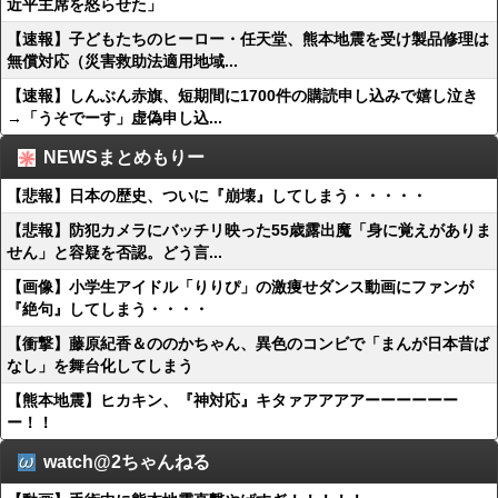
近平主席を怒らせた」
【速報】子どもたちのヒーロー・任天堂、熊本地震を受け製品修理は
無償対応（災害救助法適用地域...
【速報】しんぶん赤旗、短期間に1700件の購読申し込みで嬉し泣き
→「うそでーす」虚偽申し込...
NEWSまとめもりー
【悲報】日本の歴史、ついに『崩壊』してしまう・・・・・
【悲報】防犯カメラにバッチリ映った55歳露出魔「身に覚えがありま
せん」と容疑を否認。どう言...
【画像】小学生アイドル「りりぴ」の激痩せダンス動画にファンが
『絶句』してしまう・・・・
【衝撃】藤原紀香＆ののかちゃん、異色のコンビで「まんが日本昔ば
なし」を舞台化してしまう
【熊本地震】ヒカキン、『神対応』キタァアアアアーーーーーー
ー！！
watch@2ちゃんねる