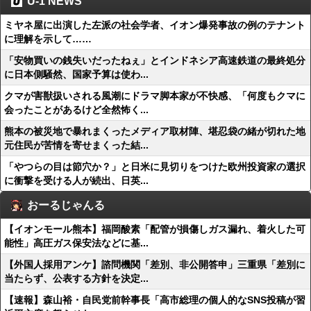
U-1 NEWS
ミヤネ屋に出演した左派の社会学者、イオン爆発事故の例のテナント
に理解を示して……
「安物買いの銭失いだったねぇ」とインドネシア高速鉄道の最終処分
に日本側騒然、国家予算は使わ...
クマが害獣扱いされる風潮にドラマ脚本家が不快感、「何度もクマに
会ったことがあるけど全然怖く...
熊本の被災地で暴れまくったメディア取材陣、堪忍袋の緒が切れた地
元住民が苦情を寄せまくった結...
「やつらの目は節穴か？」と日米に見切りをつけた欧州投資家の選択
に衝撃を受ける人が続出、日英...
おーるじゃんる
【イオンモール熊本】福岡酸素「配管が損傷しガス漏れ、着火した可
能性」高圧ガス保安法などに基...
【外国人採用アンケ】諮問機関「差別、非公開答申」三重県「差別に
当たらず、公表する方針を決定...
【速報】森山裕・自民党前幹事長「高市総理の個人的なSNS投稿が習