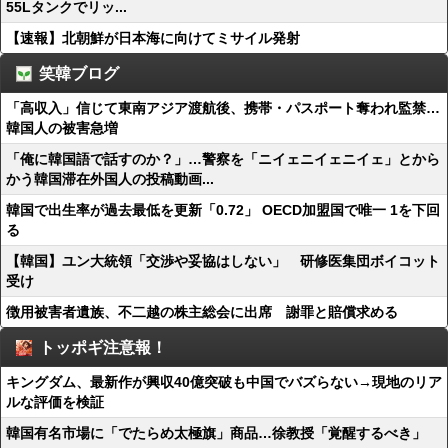
55Lタンクでリッ...
【速報】北朝鮮が日本海に向けてミサイル発射
笑韓ブログ
「高収入」信じて東南アジア渡航後、携帯・パスポート奪われ監禁…
韓国人の被害急増
「俺に韓国語で話すのか？」…警察を「ニイェニイェニイェ」とから
かう韓国滞在外国人の投稿動画...
韓国で出生率が過去最低を更新「0.72」 OECD加盟国で唯一 1を下回
る
【韓国】ユン大統領「交渉や妥協はしない」 研修医集団ボイコット
受け
徴用被害者遺族、不二越の株主総会に出席 謝罪と賠償求める
トッポギ注意報！
キングダム、最新作が興収40億突破も中国でバズらない→現地のリア
ルな評価を検証
韓国有名市場に「でたらめ太極旗」商品…徐教授「覚醒するべき」