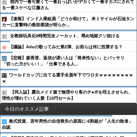
校内で一番可愛くて一番おっぱいがデカくて一番オカズにされて
る一番スケベな江藤さん
【速報】インド人乗組員「どうか助けて」 米ミサイルが石油タン
カーに直撃時の救助要請が明らか...
女教師玩具化9時間完全ノーカット、辱め地獄クソ抜ける
【議論】Adoの歌ってみた第2弾、お前らは何に投票する？
【悲報】森香澄、返信が遅い人は「将来性ない」とバッサリ
「切った方がいい！」「仕事できる人...
ワールドカップに出てる選手全員年下でワロタｗｗｗｗｗｗｗｗ
ｗ
【同人誌】露出メイド服で無理やり客のチ●︎ポを咥えさせられ、
理性が壊れていく人妻【10円セール】
今日のオススメ記事
株式投資、若年男性の自信喪失の原因に-6割超が「人生の敗者」
自認