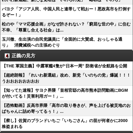
パヨク「アジア人民、中国人民と連帯して戦おー！悪政高市を打倒す
るぞー！」
松のや「ママ応援企画」がなぜ許されない？「窮屈な世の中」に住む
不幸、「尊重し合える社会」は...
玉川徹、生出演の自民党議員に「全面的に大賛成、おっしゃる通
り」 消費減税への主張めぐり
正義の見方
【THE 軍国主義】中露軍艦4隻が“日本一周” 防衛省が全航路を公開
【超絶朗報】「れいわ新選組」改め、新党「いのちの党」爆誕！！！
うおおおおおおおお
【知ってた速報】サヨク界隈「首相官邸の高市熊本訪問動画にBGM
が付いてる！災害利用ガー！」...
【恐怖動画】反高市界隈「高市の取り巻きが、声を上げる被災地のお
ばちゃんに詰め寄ってるぅ！」...
【察し】佐賀のブランドいちご「いちごさん」の苗が何者かに2000
株盗まれる