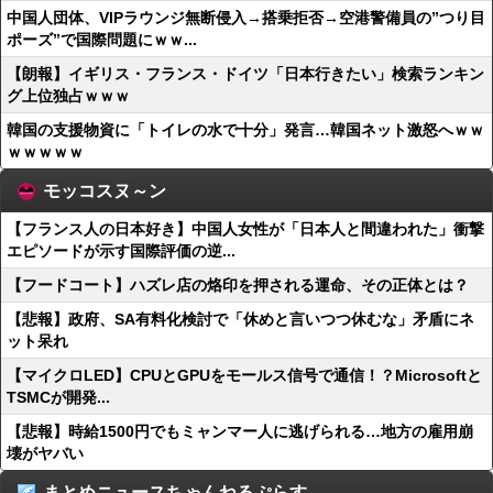
中国人団体、VIPラウンジ無断侵入→搭乗拒否→空港警備員の”つり目
ポーズ”で国際問題にｗｗ...
【朗報】イギリス・フランス・ドイツ「日本行きたい」検索ランキン
グ上位独占ｗｗｗ
韓国の支援物資に「トイレの水で十分」発言…韓国ネット激怒へｗｗ
ｗｗｗｗｗ
モッコスヌ～ン
【フランス人の日本好き】中国人女性が「日本人と間違われた」衝撃
エピソードが示す国際評価の逆...
【フードコート】ハズレ店の烙印を押される運命、その正体とは？
【悲報】政府、SA有料化検討で「休めと言いつつ休むな」矛盾にネ
ット呆れ
【マイクロLED】CPUとGPUをモールス信号で通信！？Microsoftと
TSMCが開発...
【悲報】時給1500円でもミャンマー人に逃げられる…地方の雇用崩
壊がヤバい
まとめニュースちゃんねるぷらす