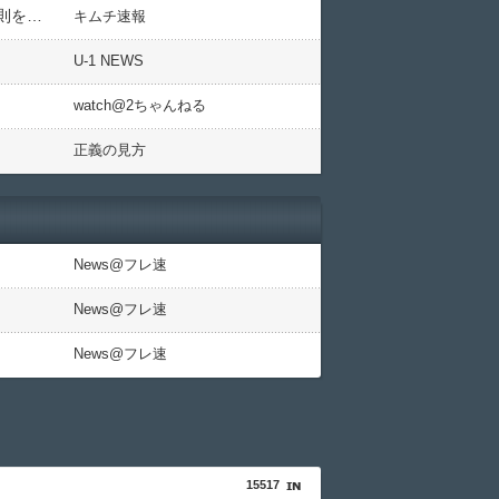
【韓国のＴＰＰ加盟申請方針に波紋】水産物輸入規制の切り離し支持に国内の漁業者への配慮や自由貿易の原則をめぐる疑問
キムチ速報
U-1 NEWS
watch@2ちゃんねる
正義の見方
News@フレ速
News@フレ速
News@フレ速
15517