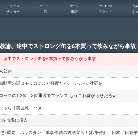
ニュース
アニメ
ゲーム
YouTube
芸
サッカー
生活
翻訳
アダルト
その
教論、途中でストロング缶を6本買って飲みながら事故
、途中でストロング缶を6本買って飲みながら事故
大公開
傷動画の話はモリカケより軽度だが、しっかり対応を」
ロッコの1.2位 3位通過でフランス もうこれ嫌がらせだろw
むっちり美巨乳、ハメま
上を市場に投入