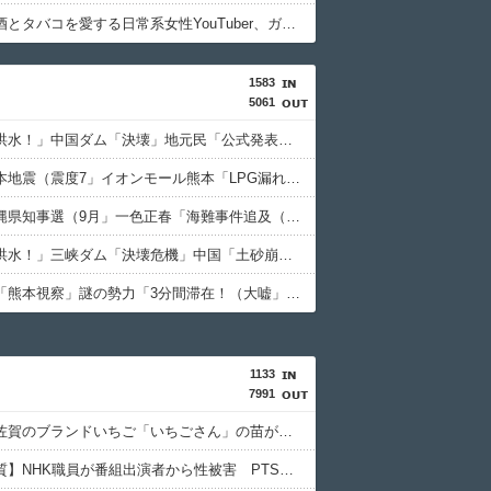
【恐怖】酒とタバコを愛する日常系女性YouTuber、ガチで体が終わる・・・
1583
5061
中国「大洪水！」中国ダム「決壊」地元民「公式発表より死者多い！」中国政府「住民拘束！（安否不明」中国当局「救助隊動画も削除」台風13号「三峡ﾀﾞﾑ接近中」→
日本「熊本地震（震度7」イオンモール熊本「LPG漏れて爆発（液化石油ｶﾞｽ」日本「爆発で火災が吹き飛ぶ（爆轟発生説」ハビタ「遺族説明の虚偽を認める（営業部長発言」→
日本「沖縄県知事選（9月」一色正春「海難事件追及（検証」八重山日報「抗議団体が危険航行（生徒乗せ制限区域侵入」第三者委員会「抗議団体の構成組織は日本共産党」→
中国「大洪水！」三峡ダム「決壊危機」中国「土砂崩れと洪水被害の対策強化！」中国政府「三峡ﾀﾞﾑ周辺を重点強化」中国ダム「決壊」中国「現場封鎖！（空撮削除」→
高市早苗「熊本視察」謎の勢力「3分間滞在！（大嘘」内閣広報官「事実無根（全否定」高市早苗「51分間視察（首相動静」マスコミ「被災者証言で10秒！（印象操作」→
1133
7991
【察し】佐賀のブランドいちご「いちごさん」の苗が何者かに2000株盗まれる
【隠蔽体質】NHK職員が番組出演者から性被害 PTSDと診断、復職時に異動希望かなわず3年余り後にようやく希望部署へ…異動できなかった理由、労組通じ申し入れで調査委設置