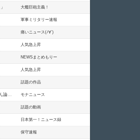
！」
大艦巨砲主義！
軍事ミリタリー速報
痛いニュース(ﾉ∀`)
人気急上昇
NEWSまとめもりー
人気急上昇
話題の作品
【公明党】中革連・伊佐進一「政治資金の不正使用？全部説明できるものにしか使ってない。なんか、どんどん論点がずらされていきますね」被害者面して火消しを図るも火に油を注ぐ
モナニュース
話題の動画
日本第一！ニュース録
保守速報