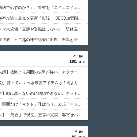
「俺に韓国語で話すのか？」…警察を「ニイェニイェニイェ」とからかう韓国滞在外国人の投稿動画が物議
韓国で出生率が過去最低を更新「0.72」 OECD加盟国で唯一 1を下回る
【韓国】ユン大統領「交渉や妥協はしない」 研修医集団ボイコット受け
徴用被害者遺族、不二越の株主総会に出席 謝罪と賠償求める
21
1251
【子なし夫婦】後悔より周囲の攻撃が怖い…アラサー夫婦の本音
【職場BBQ】持っていくべき最強アイテムは？肉より喜ばれる意外なもの
【独身男性】顔は悪くないのに結婚できない…ネット民の本音と自己責任論の逆説
【マクド】関西だけ「マクド」呼ばわり、公式「マック」との断絶が示す地域文化の逆説
【59歳カズ】「死ぬまで現役」宣言の真実：客寄せパンダか美談か、ネットの声を徹底検証
4
261