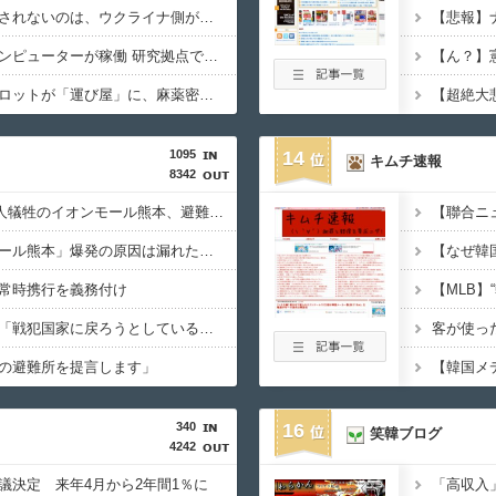
ロシア戦車工場が攻撃されないのは、ウクライナ側が標的優先順位は低いとは判断か？！
商用化目指す光量子コンピューターが稼働 研究拠点で世界初…産総研など！
マレーシア航空のパイロットが「運び屋」に、麻薬密輸容疑で拘束…最高刑は死刑！
1095
14
キムチ速報
8342
【2026年熊本地震】7人犠牲のイオンモール熊本、避難後になぜ再入館? 生存したテナント従業員ら証言、浮かび上がる実態
【ＬＰＧ】「イオンモール熊本」爆発の原因は漏れた液化石油ガスか…経産省、全国の大規模施設でガス供給設備の点検要請
常時携行を義務付け
北朝鮮、日本に警告。「戦犯国家に戻ろうとしている日本に軍事的選択肢を検討」
の避難所を提言します」
340
16
笑韓ブログ
4242
議決定 来年4月から2年間1％に