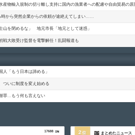
る時から突然企業からの依頼が途絶えてしまい……
士山を閉めるな」 地元市長「地元として迷惑」
初戦大敗受け監督を電撃解任！乱闘報道も
国人「もう日本は諦める」
、ついに制度を変え始める
謝罪…もう何も言えない
17688
2
まとめたニュース