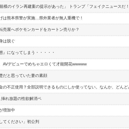
円規模のイラン再建案の提示があった」 トランプ「フェイクニュースだ
げは熊本県警が実施…県外業者が無人重機で！
転売屋へポケモンカードをカートン売りか？
身は脱ぐ
態』になってしまう・・・・・
AVデビューでめちゃエロくて才能開花wwwww
楚だと思っていた妻の素顔
こ挿れ放題の性欲解消ペ
が増加中
してください」初公判