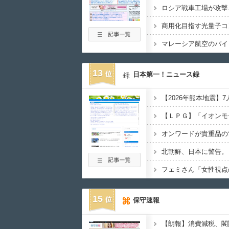
13
日本第一！ニュース録
オンワードが貴重品の
フェミさん「女性視点
15
保守速報
【朗報】消費減税、閣