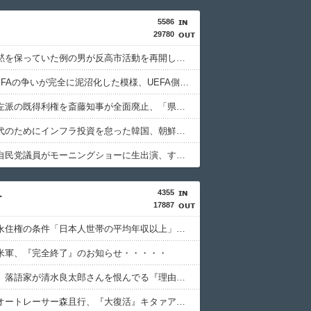
5586
29780
今まで沈黙を保っていた例の男が反高市活動を再開した模様、財務省を手を組んでの返り咲きが狙いか？
UEFAとFIFAの争いが完全に泥沼化した模様、UEFA側の逆転敗北すらあり得るような情勢に……
兵庫県の左派の既得利権を斎藤知事が全面廃止、「県が何をするねん？」と存在意義そのものが不明で……
格安電気代のためにインフラ投資を怠った韓国、朝鮮半島全域を猛暑が直撃してしまった結果……
反高市な自民党議員がモーニングショーに生出演、すると普段は自民を叩きまくりの某出演者が……
4355
ー
17887
【議論】永住権の条件「日本人世帯の平均年収以上」←これ日本人の半分もクリアできないだろ
米軍、『完全終了』のお知らせ・・・・・
【修羅場】落語家が清水良太郎さんを恨んでる『理由』、ガチでヤバイ・・・・・
【胸熱】オートレーサー森且行、『大復活』キタァアアアーーーー！！