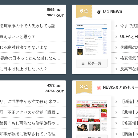
5966
6
U-1 NEWS
9023
織田信長、豊臣秀吉、徳川家康の中で大失敗しても謝ったら許してくれそうなのって徳川家康だよな
買えばいいと思う？
じゃ絶対解決できないよな
GHQ統治がなかった世界線の日本ってどんな感じなんだろうな
に日本は利上げしないの？
4372
8
NEWSまとめもり
24754
【復活】「日本製メモリ」に世界中から注文殺到 米マイクロンが１兆５０００億円を表明
【速報】共同通信に天罰、不正アクセスが発覚「職員・加盟社・取引先などの情報6000件が漏えいした可能性」
【悲報】
【速報】元原爆資料館館長「もし可能なら修学旅行や平和学習の小学生に炎天下で腐敗した遺体の臭いを再現し嗅がせたい」
【朗報】兵庫県・斎藤知事が執拗に攻撃されている理由判明、県民も知らなかった「多額の費用が発生する状況」を一斉排除