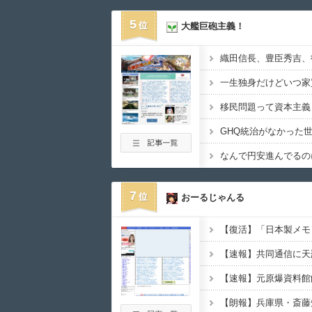
5
大艦巨砲主義！
一生独身だけどいつ家
移民問題って資本主義
なんで円安進んでるの
7
おーるじゃんる