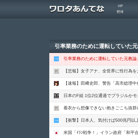
VIP
野球
引率業務のために運転していた元
引率業務のために運転していた元教論
【悲報】女子アナ、全世界に性行為を
【速報】田﨑史郎、警告「高市総理中
日本のF組 1位2位通過でブラジルかモ
着衣から想像できない抱きごこち抜群
【衝撃】日本人、気付けば500兆円以