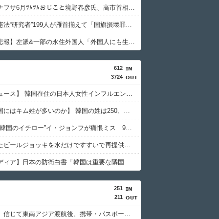
【悲報】ナフサ6月ﾂﾑﾂﾑおじこと境野春彦氏、高市首相が憎すぎてとうとう一線を越える（スクショ）
【ん？】憲法“研究者”199人が雁首揃えて「国旗損壊罪は違憲！」速やかな廃止を求めて声明
【超絶大悲報】左派&一部の永住外国人「外国人にも生活保護をよこせ！(ﾊﾞﾝｯﾊﾞﾝｯﾊﾞﾝｯ」入管庁「ほーん…」→
612
3724
【聯合ニュース】 韓国在住の日本人女性インフルエンサー ライブ配信中に死亡
【なぜ韓国にはキム姓が多いのか】 韓国の姓は250、日本は30万…歴史的背景を米学者分析「学問尊重と平和な歴史が原動力」
【MLB】“韓国のイチロー”イ・ジョンフが痛恨ミス 9回2死からまさか…サヨナラ負けに動けず、地元放送は同情「不運でした」
客が使ったビールジョッキを水だけですすいで再提供した日本の飲食店…韓国のネットで物議
【韓国メディア】日本の防衛白書「韓国は重要な隣国」 3年連続
251
211
「高収入」信じて東南アジア渡航後、携帯・パスポート奪われ監禁…韓国人の被害急増