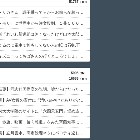
51767
中国「アメリカさぁ、調子乗ってるからお前らが頼ってる軍用中国ドローン輸出禁止するわw」
「日本製メモリ」に世界中から注文殺到、１兆５０００億円で工場増築へ
れいわ信者「れいわ新選組は無くなったけど山本太郎は無くならないからね。山本太郎Forever????」
てるのに電車で何もしてない人のIQは79以下
若者「ディズニーっておばさんの行くところでしょ」←マジか
5998
16685
【辺野古転覆】同志社国際高の説明、嘘だらけだった…ヘリ基地反対協議会の虚偽説明も判明してネット民の怒り爆発
【熊本地震】AV女優の寄付に「汚い金やけどありがとう????」リプして大炎上→「寄付自体は否定してない」「なんでみんなそんな汚い言葉使えるの????」被害者面して火に油を注ぐ
【検閲】東大大学院のサイトに「六四天安門」埋め込む、60代教授を懲戒処分…ネット「日本っていつから天安門事件がタブーになったの？」
【共産党】赤旗、映画「偏向報道」をみた斉藤知事に「知事の資格がない！」と発狂
【熊本地震】立川雲水、高市総理ネタにパロディ返しされただけでブロック…ネット「落語家の風上にもおけないつまらない人」