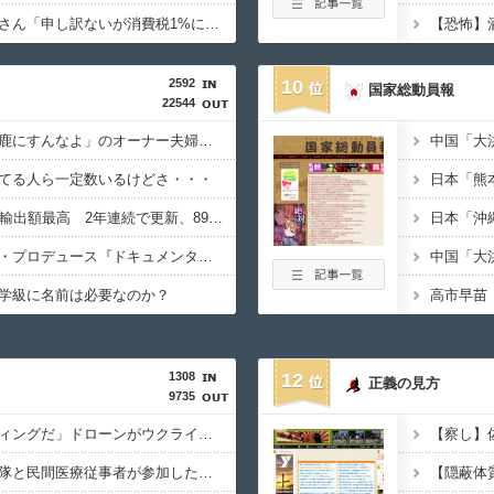
【速報】町のお弁当屋さん「申し訳ないが消費税1%になったらその分商品代を値上げするわ」 「うちも！」
2592
10
国家総動員報
22544
【悲報】「コンビニ馬鹿にすんなよ」のオーナー夫婦、不起訴ｗｗｗｗｗｗｗｗ
てる人ら一定数いるけどさ・・・
【朗報】26年上半期の輸出額最高 2年連続で更新、8977億円 農水省「インバウンドの増加に伴い、日本食の認知度が向上」
【朗報】松本人志企画・プロデュース『ドキュメンタル』、アメリカで初の制作が決定！ 海外タイトル『LOL』として世界25ヶ国・地域で展開
学級に名前は必要なのか？
1308
12
正義の見方
9735
「ロシアによるハンティングだ」ドローンがウクライナの民間人を追い回して爆発…ゼレンスキー氏が非難！
ポーランド軍、衛生部隊と民間医療従事者が参加した戦場医療訓練を実施！