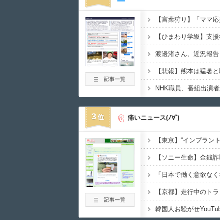
【ひまわり学級】支援
渡邊渚さん、近況報告
3
痛いニュース(ﾉ∀`)
韓国人お騒がせYouT