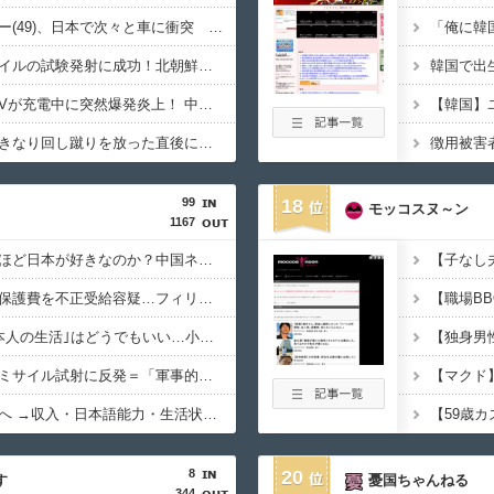
韓国人インフルエンサー(49)、日本で次々と車に衝突 計7台巻き込み 八王子
日本が長距離巡航ミサイルの試験発射に成功！北朝鮮が激怒「日本が戦争国家になろうとしている」「絶対に傍観しない、必ず後悔させる」
一体なぜ？ 【衝撃】EVが充電中に突然爆発炎上！ 中国ネット「こういう場合って全額補償されるの？」
【悲報】中国ロボ、いきなり回し蹴りを放った直後にフリーズｗｗｗｗｗ
99
18
モッコスヌ～ン
1167
なぜフランス人はこれほど日本が好きなのか？中国ネット「中国を除いて、日本が嫌いな国なんてない」
「漢字が読めず」生活保護費を不正受給容疑…フィリピン国籍の女を逮捕
高市政権にとって｢日本人の生活｣はどうでもいい…小野田紀美のSNS投稿でわかった｢外国人政策｣の本当の狙い
金与正氏、日本の巡航ミサイル試射に反発＝「軍事的対応」取る
永住外国人の条件変更へ →収入・日本語能力・生活状況を厳しく確認
8
20
す
憂国ちゃんねる
344