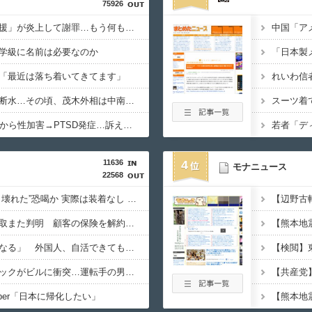
75926
【言葉狩り】「ママ応援」が炎上して謝罪…もう何も言えない
学級に名前は必要なのか
「最近は落ち着いてきてます」
【悲報】熊本は猛暑と断水…その頃、茂木外相は中南米でニッコリ動画公開
スーツ着
NHK職員、番組出演者から性加害→PTSD発症…訴えても放置されていた模様
11636
4
モナニュース
22568
【東京】“インプラント壊れた”恐喝か 実際は装着なし 55歳男逮捕「100件で4000万円得た」
【ソニー生命】金銭詐取また判明 顧客の保険を解約させ遊興費などに
「日本で働く意欲なくなる」 外国人、自活できても新要件「届かない」…永住許可厳格化で「日本離れ」か
【京都】走行中のトラックがビルに衝突…運転手の男性が意識不明の重体 宇治市
uber「日本に帰化したい」