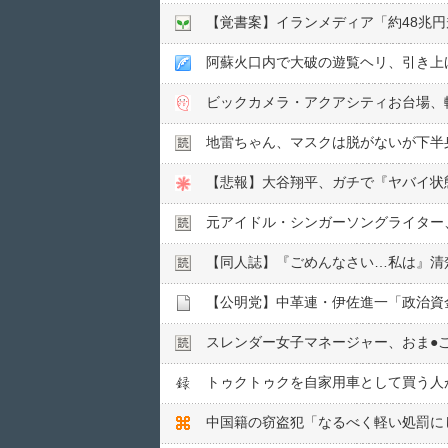
【覚書案】イランメディア「約48兆
阿蘇火口内で大破の遊覧ヘリ、引き上
ビックカメラ・アクアシティお台場、
地雷ちゃん、マスクは脱がないが下半
【悲報】大谷翔平、ガチで『ヤバイ状
元アイドル・シンガーソングライター、
【同人誌】『ごめんなさい…私は』清
スレンダー女子マネージャー、おま●︎
トゥクトゥクを自家用車として買う人
中国籍の窃盗犯「なるべく軽い処罰に