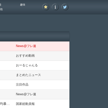
能
趣味
他
News@フレ速
おすすめ動画
おーるじゃんる
まとめたニュース
注目作品
News@フレ速
米国「ｲﾗﾝ戦争！」イラン政府「和平合意(重要」パキスタン「軍事作戦の終結宣言！(和平仲介」日本「日経平均暴騰！(歴史的値上がり」有権者「高市支持！(好景気」→
国家総動員報