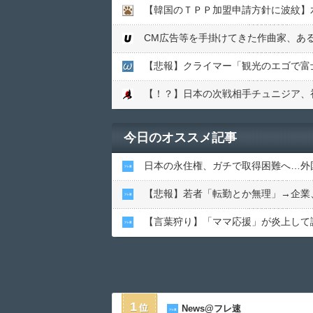
CM広告等を手掛けてきた作曲家、あ
【悲報】クライマー「観光のエゴで富
【！？】日本の次戦相手チュニジア、
今日のオススメ記事
日本の永住権、ガチで取得困難へ…外
【悲報】若者「転勤とか無理」→企業
【言葉狩り】「ママ応援」が炎上して
1
News@フレ速