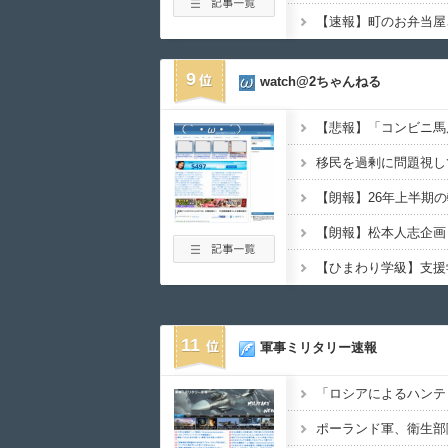
9
watch@2ちゃんねる
移民を過剰に問題視し
【ひまわり学級】支援
11
軍事ミリタリー速報