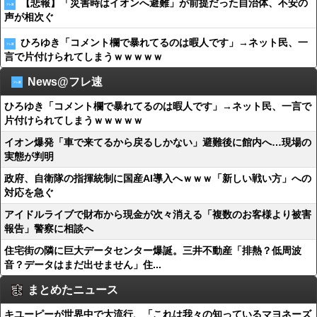
【悲報】「災害時はイオンへ避難」が前提だった自治体、不安の
声が相次ぐ
ひろゆき「コメント欄で暴れてるのは暇人です」→ネット民、一
言で片付けられてしまうｗｗｗｗｗ
News@フレ速
ひろゆき「コメント欄で暴れてるのは暇人です」→ネット民、一言で
片付けられてしまうｗｗｗｗｗ
イオン爆発「車で来てるから戻るしかない」避難後に館内へ…現場の
実態が判明
政府、自衛隊の指揮統制に国産AI導入へｗｗｗ「新しい戦い方」への
対応を急ぐ
アイドルライブで財布から現金が次々消える「複数のお客様より被害
報告」警察に相談へ
住宅街の隣に巨大データセンター爆誕。三井不動産「排熱？低周波
音？データはまだ出せません」住...
まとめたニュース
キユーピーが世界中で大流行、「これは我々の知っているマヨネーズ