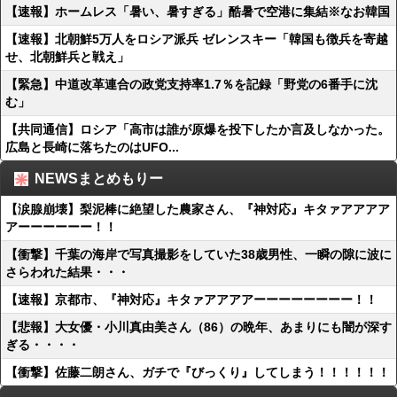
【速報】ホームレス「暑い、暑すぎる」酷暑で空港に集結※なお韓国
【速報】北朝鮮5万人をロシア派兵 ゼレンスキー「韓国も徴兵を寄越
せ、北朝鮮兵と戦え」
【緊急】中道改革連合の政党支持率1.7％を記録「野党の6番手に沈
む」
【共同通信】ロシア「高市は誰が原爆を投下したか言及しなかった。
広島と長崎に落ちたのはUFO...
NEWSまとめもりー
【涙腺崩壊】梨泥棒に絶望した農家さん、『神対応』キタァアアアア
アーーーーーー！！
【衝撃】千葉の海岸で写真撮影をしていた38歳男性、一瞬の隙に波に
さらわれた結果・・・
【速報】京都市、『神対応』キタァアアアアーーーーーーーー！！
【悲報】大女優・小川真由美さん（86）の晩年、あまりにも闇が深す
ぎる・・・・
【衝撃】佐藤二朗さん、ガチで『びっくり』してしまう！！！！！！