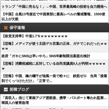
トランプ「中国に売るな！」→中国、世界最高峰の技術を自力開発へ
【中国】台風13号接近で中国東部に最高レベルの警戒警報、1500便
以上が欠航
保守速報
【政党支持率】中道1.7％ｗｗｗｗｗｗｗｗ
【悲報】メディアが使う主語デカ言葉の正体、ガチでこれだったｗｗ
ｗｗ
政府「ガキにSNSは早いやろ」SNS年齢制限法案提出検討
【悲報】消費税減税に反対している自民党議員9人が判明ｗｗｗｗｗ
ｗ
【悲報】中国、橋の欄干が強風一発で粉々に 鉄筋ゼロ 当局「接着
剤でくっつけただけ」「正常で...
笑韓ブログ
「高収入」信じて東南アジア渡航後、携帯・パスポート奪われ監禁…
韓国人の被害急増