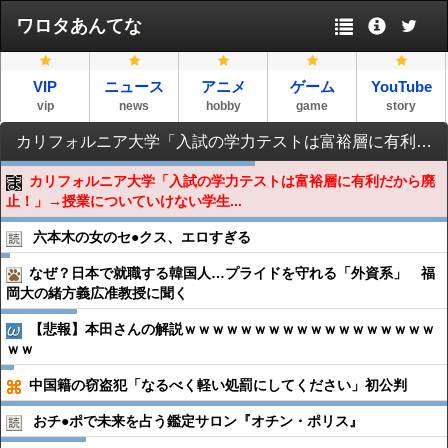
ワロタあんてな
VIP
ニュース
アニメ
ゲーム
YouTube
vip
news
hobby
game
story
カリフォルニア大学「入試の学力テストは富裕層に有利だから廃止！」→授業についていけない学生が急増
カリフォルニア大学「入試の学力テストは富裕層に有利だから廃
止！」→授業についていけない学生...
六本木の女のセ●︎クス、エロすぎる
なぜ？日本で就職する韓国人…プライドを守れる「外資系」 福
岡大の緒方義広准教授に聞く
【悲報】本田さんの解説ｗｗｗｗｗｗｗｗｗｗｗｗｗｗｗｗｗｗ
ｗｗ
中国籍の窃盗犯「なるべく軽い処罰にしてください」初公判
おチ●︎ポで未来を占う鑑定サロン『オチン・ポリス』