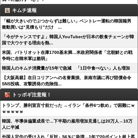
キムチ速報
「幅が大きいのでぶつからずは難しい」ベントレー運転の韓国籍男
衝動買いは“見積もり”だけ ...
「今がチャンスですよ」韓国人YouTuberが日本の飲食チェーンが韓
国で大ウケする理由を熱...
米国、パトリオット在庫1700基未満…米政府関係者「北朝鮮との戦
争時に在韓米軍は脆弱」
韓国人のキムチ消費量が15年で急減 「1日中食べない」人も増加
【大阪高裁】在日コリアンへの名誉棄損、泉南市議に再び賠償命令
SNS投稿、攻撃誘発の危険指...
トッポギ注意報！
トランプ、勝利宣言寸前だった →イラン「条件6つ飲め」で困難にｗ
ｗｗｗｗｗ
韓国、半導体偏重成長で…下半期の雇用増加見通しは20万人→10万
人に半減
外国人定住の受け入れ「反対」56％に急増…1年で20ポイント超上昇