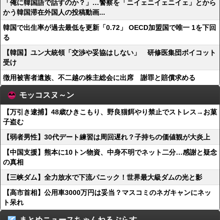
「俺に韓国語で話すのか？」…警察を「ニイェニイェニイェ」とから
かう韓国滞在外国人の投稿動画...
韓国で出生率が過去最低を更新「0.72」 OECD加盟国で唯一 1を下回
る
【韓国】ユン大統領「交渉や妥協はしない」 研修医集団ボイコット
受け
徴用被害者遺族、不二越の株主総会に出席 謝罪と賠償求める
モッコスヌ～ン
【万引き逮捕】48歳ひきこもり、野良猫餌やり禁止でストレス→お菓
子盗む
【弱者男性】30代デート練習は周回遅れ？子持ちの価値観が大炎上
【中国支援】熊本に10トン物資、中身不明でネット二分…感謝と疑念
の真相
【三峡ダム】全力放水で下流パニック！世界最大級ダムの光と影
【高市首相】公用車3000万円は妥当？マスコミのネガキャンにネッ
ト呆れ
まとめニュースちゃんねるぷらす