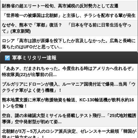
財務省の超エリート一松旬、高市減税の反対勢力として左遷
「世界唯一の被爆国は北朝鮮」と主張し、チラシを配布する輩が発生
なぜ今、熊本で「軍都」復活？ 「日本を守る前に日常生活を守っ
て」(東京新聞)
ロシア「高市は誰が原爆を投下したか言及しなかった。広島と長崎に
落ちたのはUFOだと思ってい...
軍事ミリタリー速報
「ああァ、だまされちゃった。今度生れる時はアメリカへ生れるぞ」
特攻隊員(22)が出撃前の日...
ブルガリアにドローンが侵入、ルーマニア国境付近で爆発…当局「ウ
クライナ軍がよく使う機種」！
熊本地震支援に米軍が救援物資を輸送、KC-130輸送機が飲料水約16
トンを空輸！
空自、謎の未確認大型ミサイルを搭載しテスト飛行…「25式地対艦誘
導弾」空中発射型が初めて姿...
北朝鮮が3万～5万人のロシア派兵決定、ゼレンスキー大統領「韓国が
我々に協力すべき」！