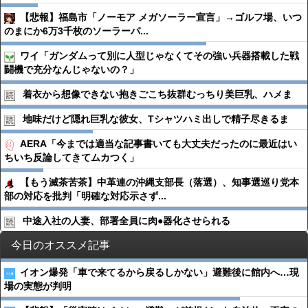
【悲報】福島市「ノーモア メガソーラー宣言」→ゴルフ場、いつ
のまにか6万3千枚のソーラーパ...
ワイ「ガンダムって別に人型じゃなくてその強い兵器搭載した戦
闘機で充分なんじゃないの？」
着衣から想像できない抱きごこち抜群むっちり美巨乳、ハメま
地味だけど隠れ巨乳な彼女、Tシャツハミ出しで精子尽きるま
AERA「今までは適当な記事書いても大丈夫だったのに最近はい
ちいち反論してきてムカつく」
【もう滅茶苦茶】中革連の沖縄支部長（落選）、知事選巡り党本
部の対応を批判「明確な対応示さず...
中途入社の人妻、部署全員に肉●︎器化させられる
今日のオススメ記事
イオン爆発「車で来てるから戻るしかない」避難後に館内へ…現
場の実態が判明