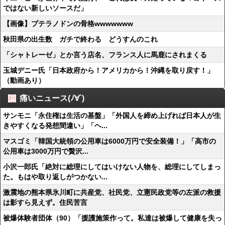
ではない新しいソースだ」
【画像】プテラノドンの骨格wwwwwww
秋田県の出生数 ガチで終わる どうすんのこれ
「シャトレーゼ」とか言う店名、フランス人に馬鹿にされまくる
玉城デニー氏「日本政府から！アメリカから！沖縄を取り戻す！」
（動画あり）
痛いニュース(ﾉ∀`)
サンモニ「永住権は生活の基盤」「外国人を締め上げれば日本人が生
きやすくなる発想間違い」「ヘ...
マスゴミ「韓国大統領の公用車は6000万円で安全装備！」「高市の
公用車は3000万円で贅沢...
小沢一郎氏「絶対に総理にしてはいけない人物を、総理にしてしまっ
た。もはや取り返しがつかない...
激震地の熊本県氷川町に共産党、社民党、立憲民政党等の左派の救援
は影すら見えず。住民苦言
被爆体験者団体（90）「援護施策作って。私達は被爆して健康を失っ