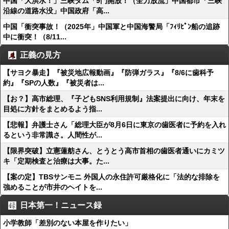
中国「大洪水！」三峡ダム「9門開放！（全力放流」中国都市「三峡
沿線の道路水没」中国政府「高...
中国「衝突事故！（2025年」中国軍と中国海警局「ﾌｨﾘﾋﾟﾝ船の追跡
中に衝突！（8/11...
正義の見方
【サヨク暴走】『被災地広報動画』『防弾ガラス』『8/6に歯科予
約』『SPの人数』『被災者は...
【お？】高市総理、『子どもSNS利用規制』法案提出に向け、年末を
目処に方針をまとめるよう指...
【悲報】弁護士さん「総理大臣が8月6日に東京の歯医者に予約を入れ
るという非常識さ。人間性が...
【限界突破】立憲蓮舫さん、とうとう高市首相の歯医者通いにカミツ
キ「定期検査と治療は大事。た...
【案の定】TBSサンモニ 外国人の永住許可厳格化に「法的な排除を
強めることが市井のヘイトを...
日本第一！ニュース録
小学教師「差別のない本屋を作りたい」