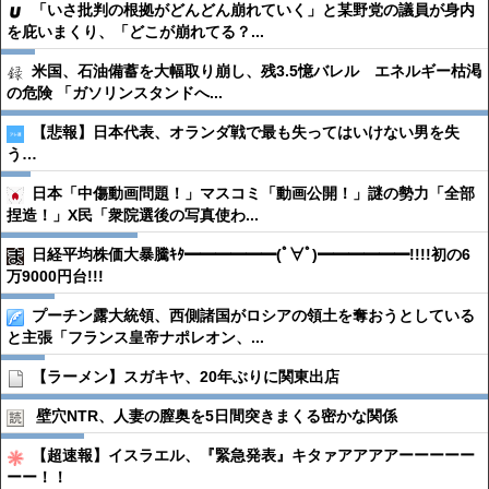
「いさ批判の根拠がどんどん崩れていく」と某野党の議員が身内
を庇いまくり、「どこが崩れてる？...
米国、石油備蓄を大幅取り崩し、残3.5憶バレル エネルギー枯渇
の危険 「ガソリンスタンドへ...
【悲報】日本代表、オランダ戦で最も失ってはいけない男を失
う…
日本「中傷動画問題！」マスコミ「動画公開！」謎の勢力「全部
捏造！」X民「衆院選後の写真使わ...
日経平均株価大暴騰ｷﾀ━━━━━━(ﾟ∀ﾟ)━━━━━━!!!!初の6
万9000円台!!!
プーチン露大統領、西側諸国がロシアの領土を奪おうとしている
と主張「フランス皇帝ナポレオン、...
【ラーメン】スガキヤ、20年ぶりに関東出店
壁穴NTR、人妻の膣奥を5日間突きまくる密かな関係
【超速報】イスラエル、『緊急発表』キタァアアアアーーーーー
ーー！！