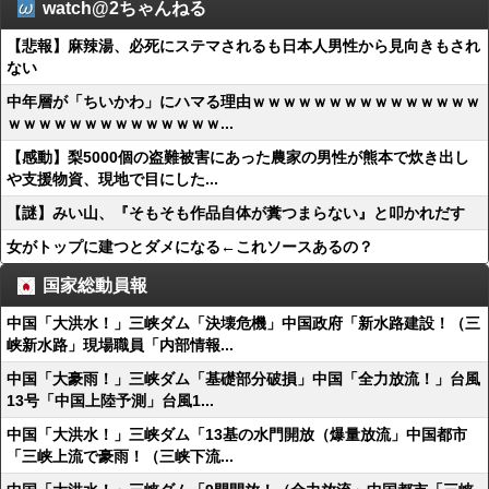
watch@2ちゃんねる
【悲報】麻辣湯、必死にステマされるも日本人男性から見向きもされ
ない
中年層が「ちいかわ」にハマる理由ｗｗｗｗｗｗｗｗｗｗｗｗｗｗｗ
ｗｗｗｗｗｗｗｗｗｗｗｗｗｗ...
【感動】梨5000個の盗難被害にあった農家の男性が熊本で炊き出し
や支援物資、現地で目にした...
【謎】みい山、『そもそも作品自体が糞つまらない』と叩かれだす
女がトップに建つとダメになる←これソースあるの？
国家総動員報
中国「大洪水！」三峡ダム「決壊危機」中国政府「新水路建設！（三
峡新水路」現場職員「内部情報...
中国「大豪雨！」三峡ダム「基礎部分破損」中国「全力放流！」台風
13号「中国上陸予測」台風1...
中国「大洪水！」三峡ダム「13基の水門開放（爆量放流」中国都市
「三峡上流で豪雨！（三峡下流...