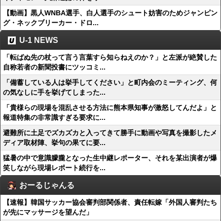
【動画】黒人WNBA選手、白人選手のシュート妨害のためジャンピン
グ・ネックブリーカー・ドロ...
U-1 NEWS
「転ばぬ先の杖って言う言葉すら知らねえのか？」と左派が絶賛した
自称若者の新聞投書にツッコミ...
「備蓄している人は挙手してください」と町内会のミーティング、何
の気なしに手を挙げてしまった...
「貴様らの現場を混乱させる方法に熊本県知事が激怒してんだよ」と
報道特集の非常識すぎる要求に...
避難所に土足でズカズカと入ってきて勝手に動画や写真を撮影したメ
ディア取材陣、挙句の果てに要...
猛暑の中で意識朦朧となった生中継レポーター、それを某出演者が爆
笑しながら現場レポート続行を...
おーるじゃんる
【速報】韓国サッカー協会審判部関係者、責任転嫁「外国人審判たち
が先にマッサージを望んだ」