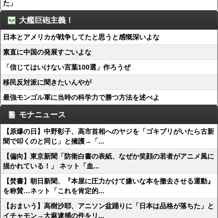
た」
大艦巨砲主義！
日本とアメリカが戦争してたと思うと感慨深いよな
素直に中国の発展すごいよな
「信じてはいけない言葉100選」作ろうぜ
移民反対派に聞きたいんやが
最強モンゴル軍に当時の科学力で勝つ方法を述べよ
モナニュース
【原爆の日】中野彰子、高市首相へのヤジを「ゴキブリがいたら古新
聞で叩くのと同じ」と擁護→「...
【偏向】東京新聞「防衛白書の表紙、なぜか笑顔の若者がアニメ風に
描かれている！」 ネット「血...
【焚書】朝日新聞、『本屋に圧力かけて嫌いな本を撤去させる運動』
を称賛…ネット「これを肯定的...
【おまいう】高樹沙耶、アニソン盆踊りに「日本は品格が落ちた」と
イチャモン→大麻逮捕の件をリ...