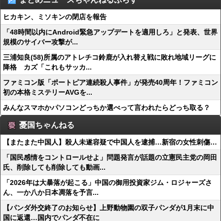
ヒカキン、ミソキンの閉店を報告
「48時間以内にAndroid緊急アップデートを適用しろ」と発表、世界
規模のサイバー攻撃が...
三浦知良(58)所属のアトレチコ鈴鹿が入れ替え戦に敗れ地域リーグに
降格 カズ「これもサッカ...
ファミコン版「ポートピア連続殺人事件」が発売40周年！ファミコン
初の本格ミステリーAVGを...
みんなスマホかパソコンどっちか選べって言われたらどっち取る？
憂国ちゃんねる
【またまた中国人】殺人未遂容疑で中国人を逮捕…新宿の女性刺傷…
「国民感情をコントロールせよ」問題発言が話題の立憲民主党の岡田
氏、削除しても削除しても動画...
「2026年は大暴落が起こる」中国の御用投資家ジム・ロジャーズさ
ん、一か八か日本凋落を予言...
【パンダ外交終了のお知らせ】上野動物園の双子パンダが1月末に中
国に返還…国内でパンダ不在に