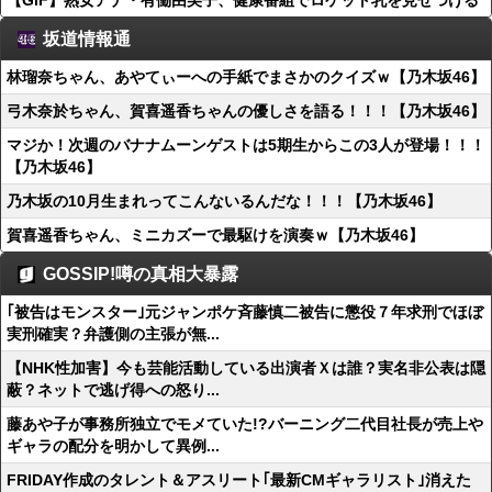
【GIF】熟女アナ・有働由美子、健康番組でロケット乳を見せつける
坂道情報通
林瑠奈ちゃん、あやてぃーへの手紙でまさかのクイズｗ【乃木坂46】
弓木奈於ちゃん、賀喜遥香ちゃんの優しさを語る！！！【乃木坂46】
マジか！次週のバナナムーンゲストは5期生からこの3人が登場！！！
【乃木坂46】
乃木坂の10月生まれってこんないるんだな！！！【乃木坂46】
賀喜遥香ちゃん、ミニカズーで最駆けを演奏ｗ【乃木坂46】
GOSSIP!噂の真相大暴露
｢被告はモンスター｣元ジャンポケ斉藤慎二被告に懲役７年求刑でほぼ
実刑確実？弁護側の主張が無...
【NHK性加害】今も芸能活動している出演者Ｘは誰？実名非公表は隠
蔽？ネットで逃げ得への怒り...
藤あや子が事務所独立でモメていた!?バーニング二代目社長が売上や
ギャラの配分を明かして異例...
FRIDAY作成のタレント＆アスリート｢最新CMギャラリスト｣消えた