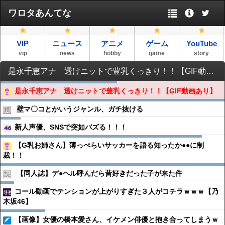
ワロタあんてな
VIP
ニュース
アニメ
ゲーム
YouTube
vip
news
hobby
game
story
是永千恵アナ 透けニットで豊乳くっきり！！【GIF動画あり】
是永千恵アナ 透けニットで豊乳くっきり！！【GIF動画あり】
壁マ〇コとかいうジャンル、ガチ抜ける
新人声優、SNSで突如バズる！！！
【G乳お姉さん】薄っぺらいサッカーを語る知ったか●●に制
裁！！
【同人誌】デ●︎ヘル呼んだら昔好きだった子が来た件
コール動画でテンションが上がりすぎた３人がコチラｗｗｗ【乃
木坂46】
【画像】女優の橋本愛さん、イケメン俳優と抱き合ってしまうｗ