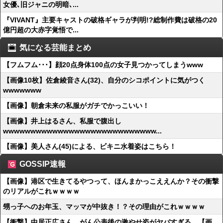
女優､旧ジャニの明暗､...
『VIVANT』主要キャストの破格ギャラが判明!?総制作費は破格の20
億円超の大赤字覚悟で...
気になる芸能まとめ
【フムフム･･･】顔20点身体100点の女子見つかってしまうwww
【画像10枚】佐倉綾音さん(32)、自分のシコポイントに気がつく
wwwwwww
【画像】朝倉未来の私服がガチでかっこいい！
【画像】井上はるさん、私服で腹出し
wwwwwwwwwwwwwwwwwwwwwwwwwwww...
【画像】美人さん(45)による、ビキニ水着姿はこちら！
GOSSIP速報
【画像】港区で生きてるやつって、ほんまかっこええんか？その衝撃
のリアルがこれｗｗｗｗ
甥っ子へのお年玉、マッマが中抜き！？その理由がこれｗｗｗｗ
【衝撃】中居正広さん、がん公表後の激やせ姿がヤバすぎる…【画