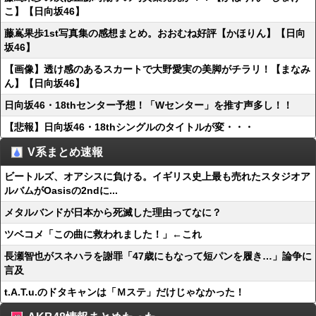
こ】【日向坂46】
藤嶌果歩1st写真集の感想まとめ。おおむね好評【かほりん】【日向
坂46】
【画像】透け感のあるスカートで大野愛実の美脚がチラリ！【まなみ
ん】【日向坂46】
日向坂46・18thセンター予想！「Wセンター」を推す声多し！！
【悲報】日向坂46・18thシングルのタイトルが変・・・
V系まとめ速報
ビートルズ、オアシスに負ける。イギリス史上最も売れたスタジオア
ルバムがOasisの2ndに...
メタルバンドが日本から死滅した理由ってなに？
ツベコメ「この曲に救われました！」←これ
長瀬智也がスネハラを謝罪「47歳にもなって短パンを履き…」論争に
言及
t.A.T.u.のドタキャンは「Ｍステ」だけじゃなかった！