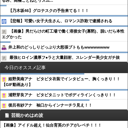
るみ、高橋ことねとリズム...
【乃木坂46】グロテスクの予告来てる！！！
【悲報】可愛い女子大生さん、ロマンス詐欺で逮捕される
【画像】男だらけの町工場で働く溶接女子(寡黙)、脱いだら本性
エグかった
井上和のどっしりどっぷり大怒張ブトももwwwwwwww
最強ヒロイン濃厚フ●︎ラと大量顔射、スレンダー美少女ガチ抜
今日のオススメ記事
姫野美南アナ ピタピタ衣装でインタビュー、胸くっきり！！
【GIF動画あり】
浦野芽良アナ ピタピタニットでボディラインくっきり！！
後呂有紗アナ 袖口からインナーチラ見え！！
芸能かめはめ波
【画像】アイドル超え！仙台育英のチアがレベチ！！！