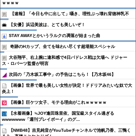
ｗｗｗｗ
【速報】「今日も中に出して」囁き、理性ぶっ壊れ背徳神乳不
【女優】浜辺美波は、とても美しいぞ！
STAY AWAYとかいうラルクの凋落が始まった曲
奇跡のHカップ、全てを味わい尽くす超堪能スペシャル
大谷翔平、右上腕に違和感で4日パドレス戦は欠場へ ドジャー
ス・ロバーツ監督が明言
次回の「乃木坂工事中」の予告はこちら！【乃木坂46】
【画像】世界で最も美しい女性が決定！ドドリアみたいな奴で大
炎上！
【画像】巨ケツ女子、モテる理由がこれｗｗｗｗｗ
【水着画像】≒JOY逢田珠里依、国宝級スタイル過ぎる
wwwwwww「週刊プレイボーイ」のグ...
【NMB48】吉見純音がYouTubeチャンネルで池帆乃香、三鴨く