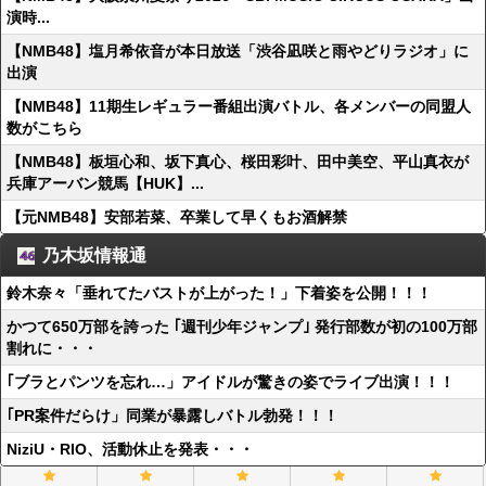
演時...
【NMB48】塩月希依音が本日放送「渋谷凪咲と雨やどりラジオ」に
出演
【NMB48】11期生レギュラー番組出演バトル、各メンバーの同盟人
数がこちら
【NMB48】板垣心和、坂下真心、桜田彩叶、田中美空、平山真衣が
兵庫アーバン競馬【HUK】...
【元NMB48】安部若菜、卒業して早くもお酒解禁
乃木坂情報通
鈴木奈々「垂れてたバストが上がった！」下着姿を公開！！！
かつて650万部を誇った ｢週刊少年ジャンプ｣ 発行部数が初の100万部
割れに・・・
｢ブラとパンツを忘れ…」アイドルが驚きの姿でライブ出演！！！
｢PR案件だらけ」同業が暴露しバトル勃発！！！
NiziU・RIO、活動休止を発表・・・