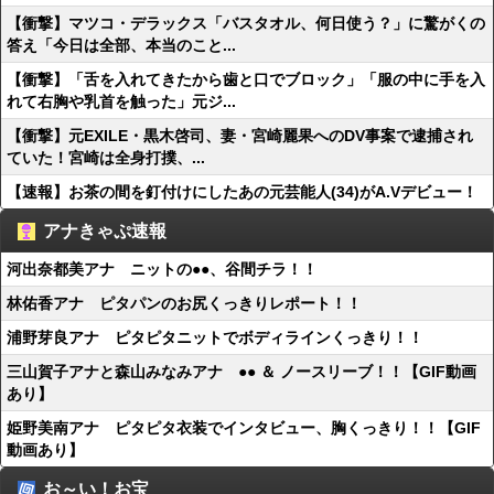
【衝撃】マツコ・デラックス「バスタオル、何日使う？」に驚がくの
答え「今日は全部、本当のこと...
【衝撃】「舌を入れてきたから歯と口でブロック」「服の中に手を入
れて右胸や乳首を触った」元ジ...
【衝撃】元EXILE・黒木啓司、妻・宮崎麗果へのDV事案で逮捕され
ていた！宮崎は全身打撲、...
【速報】お茶の間を釘付けにしたあの元芸能人(34)がA.Vデビュー！
アナきゃぷ速報
河出奈都美アナ ニットの●●、谷間チラ！！
林佑香アナ ピタパンのお尻くっきりレポート！！
浦野芽良アナ ピタピタニットでボディラインくっきり！！
三山賀子アナと森山みなみアナ ●● ＆ ノースリーブ！！【GIF動画
あり】
姫野美南アナ ピタピタ衣装でインタビュー、胸くっきり！！【GIF
動画あり】
お～い！お宝