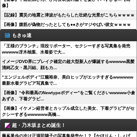
像】
【記録】震災の地震と津波がもたらした壮絶な光景がこちらｗｗｗｗ
【画像】腹筋が偽物だったとしても●●さがマジやばい彼女ｗｗｗｗ
もきゅ速
「王様のブランチ」現役リポーター、セクシーすぎる写真集を発売
wwwww冴木柚葉、水着姿で大...
イメージDVD界にブレイク確定の超大型新人が爆誕するwwwww黒髪
清純乙女・黒川結、顔もカ...
“エンジェルボディ”江籠裕奈、美白ヒップがエッチすぎるwwwwww
最新水着グラビア写真集で...
【画像】“令和最高のNewtypeボディー”をご覧くださいwwwww小倉
あずさ、下着グラビ...
【画像】イケメン経営者とカップル成立した美女、下着グラビアがセ
クシーすぎるwwwwww高橋...
超・乃木坂まとめ誕生！
藤嶌果歩の次は正源司陽子の写真集発売か！？【かほりん・しょげ