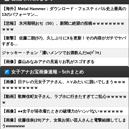
【海外】Metal Hammer：ダウンロード・フェスティバル史上最高の
13のパフォーマン...
【悲報】 氷河期弱おぢ（50）、新聞に絶望の投稿ｗｗｗｗｗｗｗｗ
ｗｗｗ
【衝撃】 佐藤二朗(57)、久しぶりにXを更新！その内容がガチでヤバ
すぎる…
ジャッキー・チェン「濃いメンツでお酒飲んだw(ﾊﾟｼｬ」
【画像】森山みなみアナの見返りお乳がスゴすぎる
女子アナお宝画像速報－5chまとめ
【画像】日テレの元女子アナさん、∧∨みたいに脱いでしまうｗｗｗ
ｗｗｗｗｗｗｗｗｗ
【動画】歌舞伎町女子さん、ラブホに行きたすぎてご乱心ｗｗｗｗｗ
ｗ
【画像】●●女子が浴衣着たときの破壊力がハンパないｗｗｗｗｗｗ
【画像】佐藤佳奈(29)アナ、女装お笑い芸人さんと電撃結婚してしま
うwwwwww