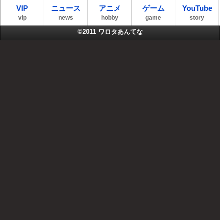
VIP
ニュース
アニメ
ゲーム
YouTube
vip
news
hobby
game
story
©2011
ワロタあんてな