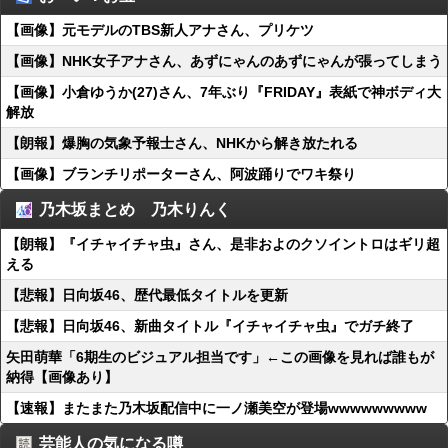
【画像】元モデルのTBS新人アナさん、プリケツ
【画像】NHK女子アナさん、あずにゃんのあずにゃんが張ってしまう
【画像】小倉ゆうか(27)さん、7年ぶり『FRIDAY』表紙で神ボディ大
解放
【朗報】爆胸の気象予報士さん、NHKから解き放たれる
【画像】ブランチリポーターさん、阿波踊りでワキ祭り
乃木坂まとめ 乃木りんく
【朗報】『イチャイチャ虫』さん、是非およのクソイントロはギリ超
える
【悲報】日向坂46、歴代最低タイトルを更新
【悲報】日向坂46、新曲タイトル『イチャイチャ虫』でガチ終了
矢田萌華「6期生のビジュアル担当です」←この画像を見れば誰もが
納得【画像あり】
【速報】またまた乃木坂配信中に一ノ瀬美空が登場wwwwwwwww
芸能人の気になる噂