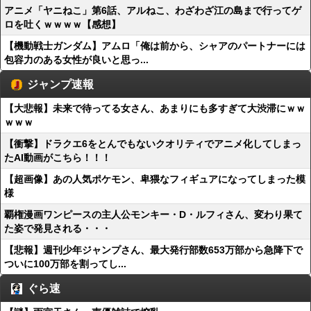
アニメ「ヤニねこ」第6話、アルねこ、わざわざ江の島まで行ってゲ
ロを吐くｗｗｗｗ【感想】
【機動戦士ガンダム】アムロ「俺は前から、シャアのパートナーには
包容力のある女性が良いと思っ...
ジャンプ速報
【大悲報】未来で待ってる女さん、あまりにも多すぎて大渋滞にｗｗ
ｗｗｗ
【衝撃】ドラクエ6をとんでもないクオリティでアニメ化してしまっ
たAI動画がこちら！！！
【超画像】あの人気ポケモン、卑猥なフィギュアになってしまった模
様
覇権漫画ワンピースの主人公モンキー・D・ルフィさん、変わり果て
た姿で発見される・・・
【悲報】週刊少年ジャンプさん、最大発行部数653万部から急降下で
ついに100万部を割ってし...
ぐら速