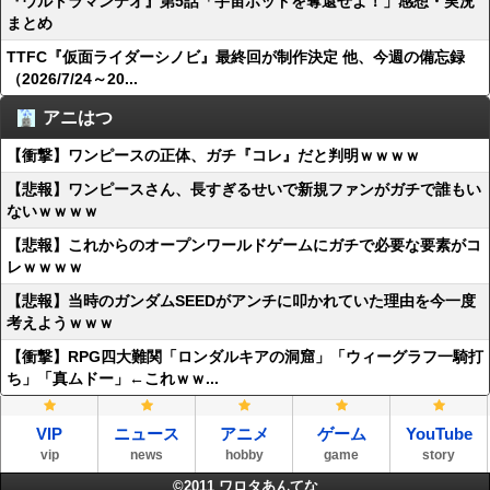
『ウルトラマンテオ』第5話「宇宙ポッドを奪還せよ！」感想・実況
まとめ
TTFC『仮面ライダーシノビ』最終回が制作決定 他、今週の備忘録
（2026/7/24～20...
アニはつ
【衝撃】ワンピースの正体、ガチ『コレ』だと判明ｗｗｗｗ
【悲報】ワンピースさん、長すぎるせいで新規ファンがガチで誰もい
ないｗｗｗｗ
【悲報】これからのオープンワールドゲームにガチで必要な要素がコ
レｗｗｗｗ
【悲報】当時のガンダムSEEDがアンチに叩かれていた理由を今一度
考えようｗｗｗ
【衝撃】RPG四大難関「ロンダルキアの洞窟」「ウィーグラフ一騎打
ち」「真ムドー」←これｗｗ...
VIP
ニュース
アニメ
ゲーム
YouTube
vip
news
hobby
game
story
©2011
ワロタあんてな