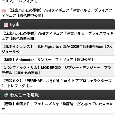
ーズ 2」トレフィグ【...
【涼宮ハルヒの憂鬱】Vivitフィギュア「涼宮ハルヒ」プライズフ
ィギュア【彩色原型公開】
fig速
【涼宮ハルヒの憂鬱】Vivitフィギュア「涼宮ハルヒ」プライズフィギ
ュア【彩色原型公開】
【魂ネイションズ】「S.H.Figuarts」ほか 2026年8月発売商品【スケ
ジュール公...
【鳴潮】Animester「リンネー」フィギュア【原型公開】
【パシフィック・リム】MODEROID「ジプシー・デンジャー」プラ
モデル【10日予約開始】
【初音ミク】「PERIHAPI! おきがえちゅう ピアプロキャラクターズ
2」トレフィグ【...
わんこーる速報
【悲報】弱者男性、フェミニズムを「陰謀論」だと思っていたｗｗｗ
ｗ