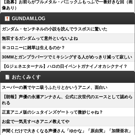
【急募】お前らがフルメタル・パニックふもっふで一番好きな回（画
像あり）
GUNDAM.LOG
ガンダム・センチネルの小説を読んでラスボスに驚いた
無双するガンダムって意外といないよね
※コロニーに雑草は生えるのか？
30MMとガンプラパーツでミキシングする人がめっきり減って寂しい
【Gジェネエターナル】ハロの日イベントガナイノオカシクナイ？
おたくみくす
スーパーの裏でヤニ吸うふたりとかいうアニメ、面白い
【朗報】声優の永瀬アンナさん、公式に次世代のエースとして認めら
れる
正直アニメ版のシュタインズゲートって微妙じゃね？
お盆で一気見すべきアニメ教えてや
声聞くだけで大きくなる声優さん「ゆかな」「原由実」「加隈亜衣」