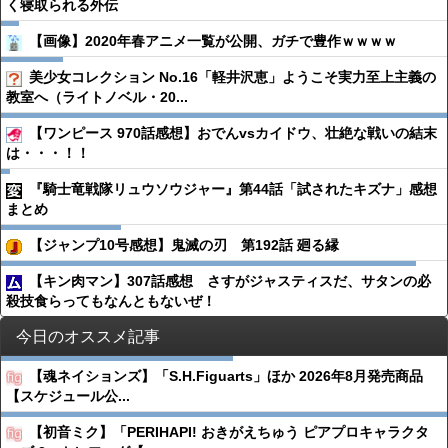
く寝取られる外伝
【画像】2020年春アニメ一覧が公開、ガチで豊作ｗｗｗｗ
美少女コレクション No.16「軽井沢恵」ようこそ実力至上主義の
教室へ（ライトノベル・20...
【ワンピース 970話感想】おでんvsカイドウ、壮絶な戦いの結末
は・・・！！
『騎士竜戦隊リュウソウジャー』第44話「試されたキズナ」感想
まとめ
【ジャンプ10号感想】鬼滅の刃 第192話 廻る縁
【キン肉マン】307話感想 さすがジャスティスだ、サタンの必
殺技食らってもなんともないぜ！
今日のオススメ記事
【魂ネイションズ】「S.H.Figuarts」ほか 2026年8月発売商品
【スケジュール公...
【初音ミク】「PERIHAPI! おきがえちゅう ピアプロキャラクタ