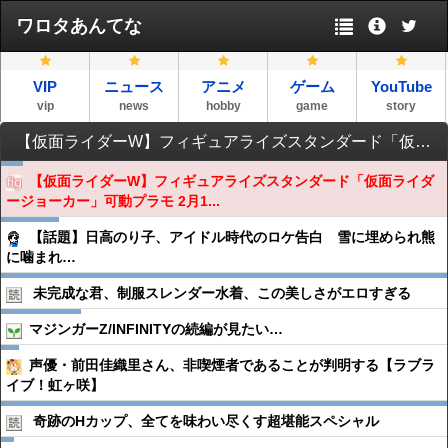
ワロタあんてな
VIP
ニュース
アニメ
ゲーム
YouTube
vip
news
hobby
game
story
【仮面ライダーW】フィギュアライズスタンダード「仮面ライダージョーカー」可動プラモ 2月14日プレバン受注開始
【仮面ライダーW】フィギュアライズスタンダード「仮面ライダ
ージョーカー」可動プラモ 2月1...
【話題】日高のり子、アイドル時代のロケ告白 雪に埋められ熊
に噛まれ…
未完成な君、制服スレンダー水着、この美しさがエロすぎる
マジンガーZ/INFINITYの続編が見たい…
声優・前田佳織里さん、非喫煙者であることが判明する【ラブラ
イブ！虹ヶ咲】
奇跡のHカップ、全てを味わい尽くす超堪能スペシャル