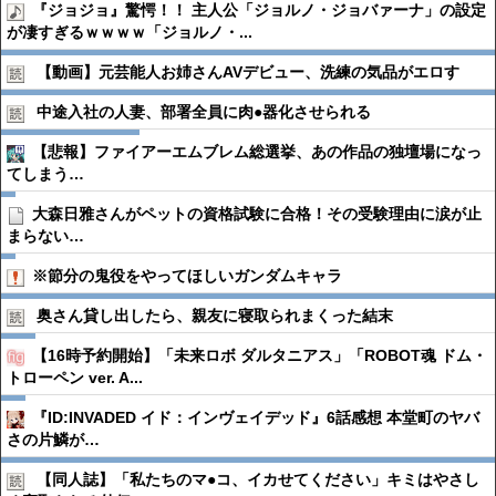
『ジョジョ』驚愕！！ 主人公「ジョルノ・ジョバァーナ」の設定
が凄すぎるｗｗｗｗ「ジョルノ・...
【動画】元芸能人お姉さんAVデビュー、洗練の気品がエロす
中途入社の人妻、部署全員に肉●︎器化させられる
【悲報】ファイアーエムブレム総選挙、あの作品の独壇場になっ
てしまう…
大森日雅さんがペットの資格試験に合格！その受験理由に涙が止
まらない…
※節分の鬼役をやってほしいガンダムキャラ
奥さん貸し出したら、親友に寝取られまくった結末
【16時予約開始】「未来ロボ ダルタニアス」「ROBOT魂 ドム・
トローペン ver. A...
『ID:INVADED イド：インヴェイデッド』6話感想 本堂町のヤバ
さの片鱗が…
【同人誌】「私たちのマ●︎コ、イカせてください」キミはやさし