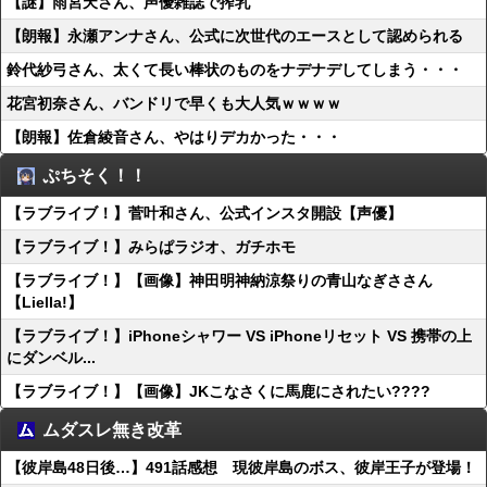
【謎】雨宮天さん、声優雑誌で搾乳
【朗報】永瀬アンナさん、公式に次世代のエースとして認められる
鈴代紗弓さん、太くて長い棒状のものをナデナデしてしまう・・・
花宮初奈さん、バンドリで早くも大人気ｗｗｗｗ
【朗報】佐倉綾音さん、やはりデカかった・・・
ぷちそく！！
【ラブライブ！】菅叶和さん、公式インスタ開設【声優】
【ラブライブ！】みらぱラジオ、ガチホモ
【ラブライブ！】【画像】神田明神納涼祭りの青山なぎささん
【Liella!】
【ラブライブ！】iPhoneシャワー VS iPhoneリセット VS 携帯の上
にダンベル...
【ラブライブ！】【画像】JKこなさくに馬鹿にされたい????
ムダスレ無き改革
【彼岸島48日後…】491話感想 現彼岸島のボス、彼岸王子が登場！