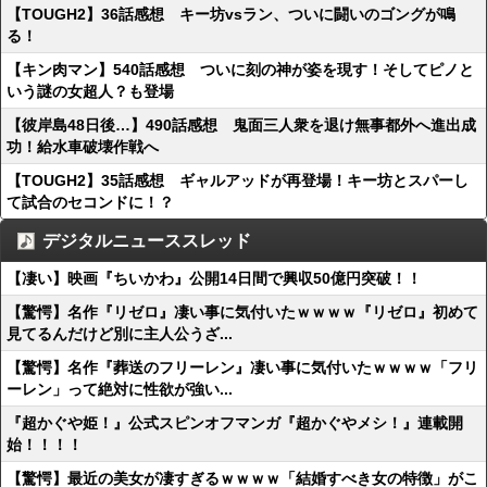
【TOUGH2】36話感想 キー坊vsラン、ついに闘いのゴングが鳴
る！
【キン肉マン】540話感想 ついに刻の神が姿を現す！そしてピノと
いう謎の女超人？も登場
【彼岸島48日後…】490話感想 鬼面三人衆を退け無事都外へ進出成
功！給水車破壊作戦へ
【TOUGH2】35話感想 ギャルアッドが再登場！キー坊とスパーし
て試合のセコンドに！？
デジタルニューススレッド
【凄い】映画『ちいかわ』公開14日間で興収50億円突破！！
【驚愕】名作『リゼロ』凄い事に気付いたｗｗｗｗ『リゼロ』初めて
見てるんだけど別に主人公うざ...
【驚愕】名作『葬送のフリーレン』凄い事に気付いたｗｗｗｗ「フリ
ーレン」って絶対に性欲が強い...
『超かぐや姫！』公式スピンオフマンガ『超かぐやメシ！』連載開
始！！！！
【驚愕】最近の美女が凄すぎるｗｗｗｗ「結婚すべき女の特徴」がこ