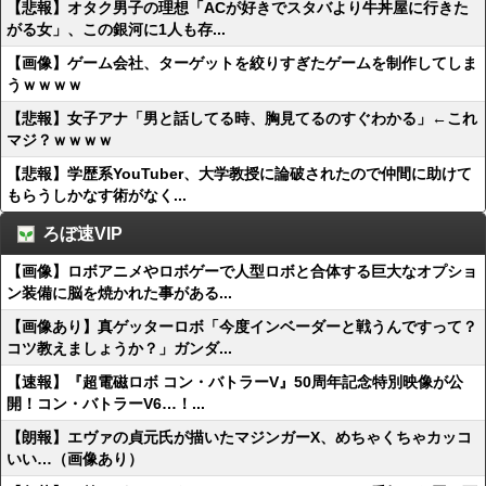
【悲報】オタク男子の理想「ACが好きでスタバより牛丼屋に行きた
がる女」、この銀河に1人も存...
【画像】ゲーム会社、ターゲットを絞りすぎたゲームを制作してしま
うｗｗｗｗ
【悲報】女子アナ「男と話してる時、胸見てるのすぐわかる」←これ
マジ？ｗｗｗｗ
【悲報】学歴系YouTuber、大学教授に論破されたので仲間に助けて
もらうしかなす術がなく...
ろぼ速VIP
【画像】ロボアニメやロボゲーで人型ロボと合体する巨大なオプショ
ン装備に脳を焼かれた事がある...
【画像あり】真ゲッターロボ「今度インベーダーと戦うんですって？
コツ教えましょうか？」ガンダ...
【速報】『超電磁ロボ コン・バトラーV』50周年記念特別映像が公
開！コン・バトラーV6…！...
【朗報】エヴァの貞元氏が描いたマジンガーX、めちゃくちゃカッコ
いい…（画像あり）