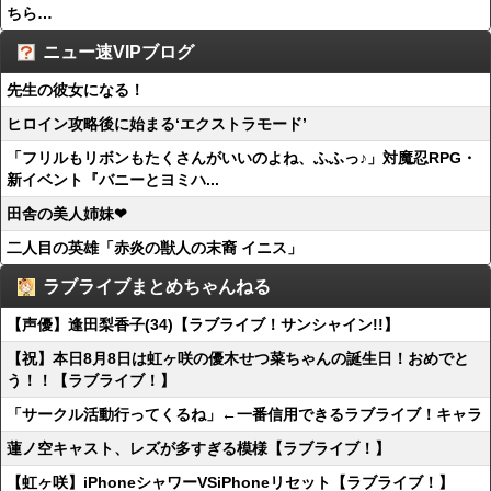
ちら…
ニュー速VIPブログ
先生の彼女になる！
ヒロイン攻略後に始まる‘エクストラモード’
「フリルもリボンもたくさんがいいのよね、ふふっ♪」対魔忍RPG・
新イベント『バニーとヨミハ...
田舎の美人姉妹❤
二人目の英雄「赤炎の獣人の末裔 イニス」
ラブライブまとめちゃんねる
【声優】逢田梨香子(34)【ラブライブ！サンシャイン!!】
【祝】本日8月8日は虹ヶ咲の優木せつ菜ちゃんの誕生日！おめでと
う！！【ラブライブ！】
「サークル活動行ってくるね」←一番信用できるラブライブ！キャラ
蓮ノ空キャスト、レズが多すぎる模様【ラブライブ！】
【虹ヶ咲】iPhoneシャワーVSiPhoneリセット【ラブライブ！】