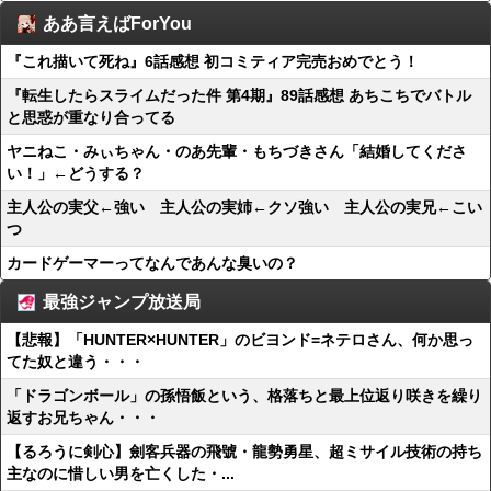
ああ言えばForYou
『これ描いて死ね』6話感想 初コミティア完売おめでとう！
『転生したらスライムだった件 第4期』89話感想 あちこちでバトル
と思惑が重なり合ってる
ヤニねこ・みぃちゃん・のあ先輩・もちづきさん「結婚してくださ
い！」←どうする？
主人公の実父←強い 主人公の実姉←クソ強い 主人公の実兄←こい
つ
カードゲーマーってなんであんな臭いの？
最強ジャンプ放送局
【悲報】「HUNTER×HUNTER」のビヨンド=ネテロさん、何か思っ
てた奴と違う・・・
「ドラゴンボール」の孫悟飯という、格落ちと最上位返り咲きを繰り
返すお兄ちゃん・・・
【るろうに剣心】劍客兵器の飛號・龍勢勇星、超ミサイル技術の持ち
主なのに惜しい男を亡くした・...