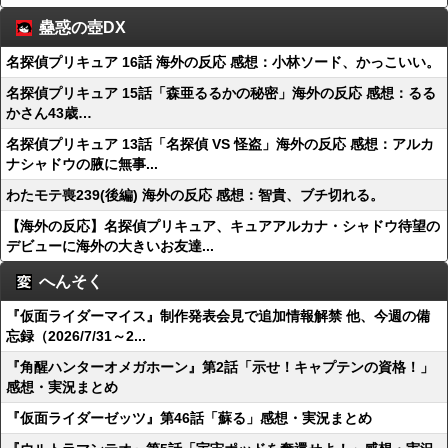
蠱惑の壺DX
名探偵プリキュア 16話 海外の反応 感想：小林ソード、かっこいい。
名探偵プリキュア 15話「森亜るるかの秘密」海外の反応 感想：るる
かさん43歳…
名探偵プリキュア 13話「名探偵 VS 怪盗」海外の反応 感想：アルカ
ナシャドウの腋に無事...
わたモテ喪239(後編) 海外の反応 感想：智貴、ブチ切れる。
【海外の反応】名探偵プリキュア、キュアアルカナ・シャドウ待望の
デビューに海外の大きいお友達...
へんそく
『仮面ライダーマイス』制作発表会見で追加情報解禁 他、今週の備
忘録（2026/7/31～2...
『角醒ハンターオメガホーン』第2話「示せ！キャプテンの資格！」
感想・実況まとめ
『仮面ライダーゼッツ』第46話「蘇る」感想・実況まとめ