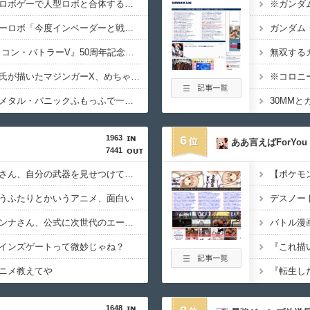
【画像】ロボアニメやロボゲーで人型ロボと合体する巨大なオプション装備に脳を焼かれた事がある奴ｗｗｗｗ
※ガンダ
優「私はね、ハゲてる人が好きなの」
【画像あり】真ゲッターロボ「今度インベーダーと戦うんですって？コツ教えましょうか？」ガンダム「…」
ガンダム
【速報】『超電磁ロボ コン・バトラーV』50周年記念特別映像が公開！コン・バトラーV6…！？ビクトリーファイブのコン・バトラーV6じゃないか！！！（動画あり）
無双する
lla!に入ってきたのが果南だったら
【朗報】エヴァの貞元氏が描いたマジンガーX、めちゃくちゃカッコいい…（画像あり）
※コロニ
が恋愛しない漫画存在しない
【急募】お前らがフルメタル・パニックふもっふで一番好きな回（画像あり）
 UP PARADE「雪花ラミィ」フィギュア【本日発売】
1963
6
ああ言えばForYou
「助けて！原作が枯渇してるの！」←いや既存作品の2期やったら良い
7441
【画像】声優の澤田姫さん、自分の武器を見せつけてしまうｗｗｗｗ
マダ歌謡祭に降幡愛さんが出演
うふたりとかいうアニメ、面白い
っ飛ばしてたセレブ集団、ふっ飛ぶｗｗｗｗ
【朗報】声優の永瀬アンナさん、公式に次世代のエースとして認められる
バトル漫
れが、105期蓮ノ空女学院スクールアイドルクラブ最後の曲
インズゲートって微妙じゃね？
ぐるみを手に入れた人への注意喚起」【ラブライブ！蓮ノ空】
ニメ教えてや
オタク「よ～し抽選当たったしアイドルとチェキを撮るぞ！」→結果ｗｗｗ
1648