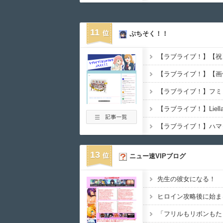
【画像】ゲーム会社
08月08日
00:45
11
ぷちそく！！
スーパーの裏でヤニ
08月08日
00:34
【悲報】女子アナ「
08月08日
00:25
『これ描いて死ね』
08月08日
00:07
【ラブライブ！】フミ
【悲報】「HUNTE
08月08日
00:05
【ラブライブ！】Lie
08月08日
00:05
【ラブライブ！】ハマ
【朗報】声優の永瀬
08月08日
00:04
13
ニュー速VIPブログ
無双するガンダムっ
08月08日
00:02
先生の彼女になる！
ヒロイン攻略後に始ま