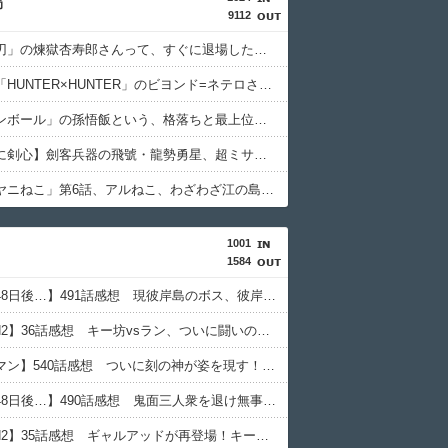
局
ぷちそく！！
9112
ラブライブまとめちゃんねる
「鬼滅の刃」の煉獄杏寿郎さんって、すぐに退場したのに何で人気あるの？？
【悲報】「HUNTER×HUNTER」のビヨンド=ネテロさん、何か思ってた奴と違う・・・
ラブライブまとめちゃんねる
「ドラゴンボール」の孫悟飯という、格落ちと最上位返り咲きを繰り返すお兄ちゃん・・・
ジャンプ速報
【るろうに剣心】劍客兵器の飛號・龍勢勇星、超ミサイル技術の持ち主なのに惜しい男を亡くした・・・
わんこーる速報
アニメ「ヤニねこ」第6話、アルねこ、わざわざ江の島まで行ってゲロを吐くｗｗｗｗ【感想】
GUNDAM.LOG
1001
ぷちそく！！
1584
ラブライブまとめちゃんねる
【彼岸島48日後…】491話感想 現彼岸島のボス、彼岸王子が登場！
デジタルニューススレッド
【TOUGH2】36話感想 キー坊vsラン、ついに闘いのゴングが鳴る！
【悲報】オタク男子の理想「ACが好きでスタバより牛丼屋に行きたがる女」、この銀河に1人も存在しないｗｗｗｗ
【キン肉マン】540話感想 ついに刻の神が姿を現す！そしてピノという謎の女超人？も登場
わんこーる速報
【彼岸島48日後…】490話感想 鬼面三人衆を退け無事都外へ進出成功！給水車破壊作戦へ
ぷちそく！！
【TOUGH2】35話感想 ギャルアッドが再登場！キー坊とスパーして試合のセコンドに！？
ラブライブまとめちゃんねる