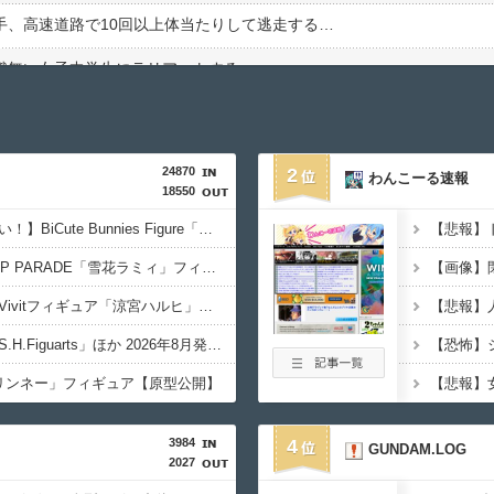
手、高速道路で10回以上体当たりして逃走する…
識無い女子中学生にラリアットするｗｗｗｗｗ
封筒の開封方法が予想外すぎるｗｗｗｗ
】近江彼方(身長158cm・B85・W60・H86)←これ
24870
2
わんこーる速報
18550
！の複数グループ同時展開は正解なのか、ネットの声から考える
【宇崎ちゃんは遊びたい！】BiCute Bunnies Figure「宇崎花」「宇崎月」メタリックパープルver. プライズフィギュア【ラウンドワン限定で展開決定】
作改変して元よりつまらなくしたろ！」←何がしたいの？
【ホロライブ】POP UP PARADE「雪花ラミィ」フィギュア【本日発売】
がお前らだった時にありがちなことｗｗｗｗｗ
【涼宮ハルヒの憂鬱】Vivitフィギュア「涼宮ハルヒ」プライズフィギュア【彩色原型公開】
ームの景品、ガチで腐ってしまうｗｗｗｗ
【魂ネイションズ】「S.H.Figuarts」ほか 2026年8月発売商品【スケジュール公開】
杏寿郎さんって、すぐに退場したのに何で人気あるの？？
er「リンネー」フィギュア【原型公開】
上級国民はなぜ地球に執着するのか
3984
4
GUNDAM.LOG
2027
ミコって可愛くね？