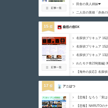
田舎の美人姉妹❤
二人目の英雄「赤炎の
15
蠱惑の壺DX
17
アニはつ