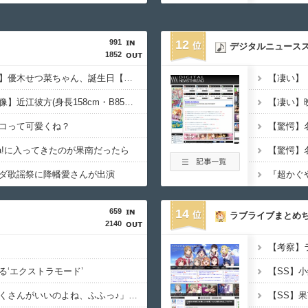
、ターゲットを絞りすぎたゲームを制作してしまうｗｗｗｗ
991
12
デジタルニュース
吸うふたりとかいうアニメ、面白い
1852
【ラブライブ！】【祝】優木せつ菜ちゃん、誕生日【虹ヶ咲】
男と話してる時、胸見てるのすぐわかる」←これマジ？ｗｗｗｗ
【ラブライブ！】【画像】近江彼方(身長158cm・B85・W60・H86)←これ
6話感想 初コミティア完売おめでとう！
コって可愛くね？
R×HUNTER」のビヨンド=ネテロさん、何か思ってた奴と違う・・・
lla!に入ってきたのが果南だったら
ダ歌謡祭に降幡愛さんが出演
アンナさん、公式に次世代のエースとして認められる
659
14
ラブライブまとめ
て意外といないよね
2140
る‘エクストラモード’
「フリルもリボンもたくさんがいいのよね、ふふっ♪」対魔忍RPG・新イベント『バニーとヨミハラクライシス』