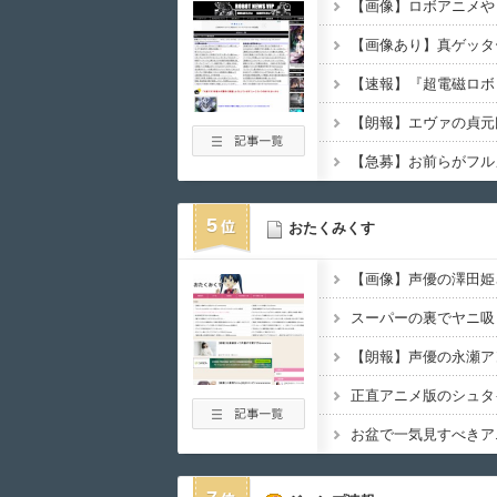
【画像】有名女性声
08月08日
07:00
08月08日
06:05
【ラブライブ！】Lie
08月08日
06:00
バトル漫画で主人公
08月08日
06:00
【ホロライブ】POP
08月08日
05:42
5
おたくみくす
【解決】アニメ業界
08月08日
05:05
【ラブライブ！】ハ
08月08日
05:00
スーパーの裏でヤニ吸
【悲報】ボートでか
08月08日
04:05
【ラブライブ！】こ
08月08日
04:00
正直アニメ版のシュタ
【SS】小鈴「ぬい
08月08日
04:00
お盆で一気見すべきア
【悲報】K-POP
08月08日
03:05