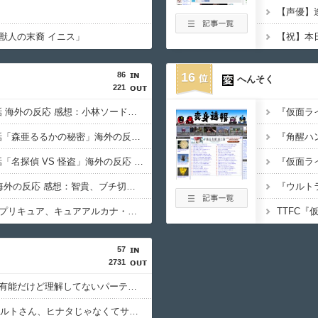
【声優】逢
獣人の末裔 イニス」
86
16
へんそく
221
名探偵プリキュア 16話 海外の反応 感想：小林ソード、かっこいい。
名探偵プリキュア 15話「森亜るるかの秘密」海外の反応 感想：るるかさん43歳…
名探偵プリキュア 13話「名探偵 VS 怪盗」海外の反応 感想：アルカナシャドウの腋に無事興奮する海外の紳士たち
わたモテ喪239(後編) 海外の反応 感想：智貴、ブチ切れる。
【海外の反応】名探偵プリキュア、キュアアルカナ・シャドウ待望のデビューに海外の大きいお友達もぷいきゅあがんばえ～してしまう
57
2731
【悲報】なろう「実は有能だけど理解してないパーティから追放されました」←これｗｗｗ
【悲報】NARUTOのナルトさん、ヒナタじゃなくてサクラと絶対に結婚するべきだったｗｗｗｗ