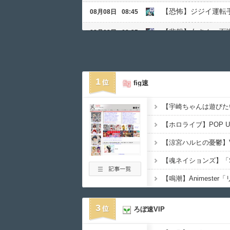
【恐怖】ジジイ運転
08月08日
08:45
【悲報】女さん、面
08月08日
08:25
【画像】新人社員、
08月08日
08:05
【ラブライブ！】【画像
08月08日
08:00
1
fig速
【考察】ラブライブ
08月08日
08:00
【悲報】脚本家「原
08月08日
07:35
デスノートの主人公
08月08日
07:30
【悲報】クレーンゲ
08月08日
07:05
「鬼滅の刃」の煉獄
08月08日
07:02
【鳴潮】Animest
※ガンダムの世界の
08月08日
07:02
3
ろぼ速VIP
【ラブライブ！】フ
08月08日
07:00