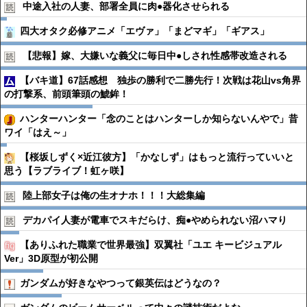
中途入社の人妻、部署全員に肉●︎器化させられる
四大オタク必修アニメ「エヴァ」「まどマギ」「ギアス」
【悲報】嫁、大嫌いな義父に毎日中●︎しされ性感帯改造される
【バキ道】67話感想 独歩の勝利で二勝先行！次戦は花山vs角界
の打撃系、前頭筆頭の鯱鉾！
ハンターハンター「念のことはハンターしか知らないんやで」昔
ワイ「はえ～」
【桜坂しずく×近江彼方】「かなしず」はもっと流行っていいと
思う【ラブライブ！虹ヶ咲】
陸上部女子は俺の生オナホ！！！大総集編
デカパイ人妻が電車でスキだらけ、痴●︎やめられない沼ハマり
【ありふれた職業で世界最強】双翼社「ユエ キービジュアル
Ver」3D原型が初公開
ガンダムが好きなやつって銀英伝はどうなの？