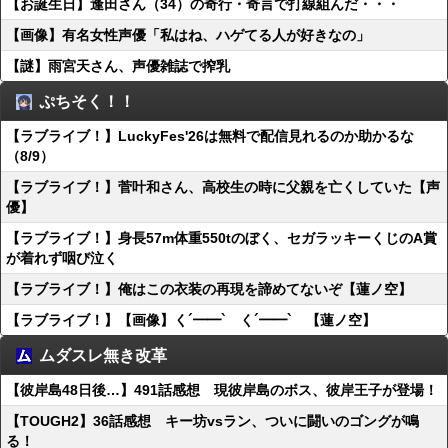
【お誕生日】逢田さん（34）の奇行・奇言で打線組んだ・・・
【画像】有名女性声優「私はね、ハゲてる人が好きなの」
【謎】雨宮天さん、声優雑誌で搾乳
ぷちそく！！
【ラブライブ！】LuckyFes'26は無料で配信見れるのか助かるな
（8/9）
【ラブライブ！】菅叶和さん、高校生の時に父親を亡くしていた【声
優】
【ラブライブ！】身長57m体重550tのぼく、セガラッキーくじのA賞
が着れず咽び泣く
【ラブライブ！】俺はこの衣装の再現を諦めてないぞ【蓮ノ空】
【ラブライブ！】【画像】く´━━`ゝく´━━`ゝ【蓮ノ空】
ムダスレ無き改革
【彼岸島48日後…】491話感想 現彼岸島のボス、彼岸王子が登場！
【TOUGH2】36話感想 キー坊vsラン、ついに闘いのゴングが鳴
る！