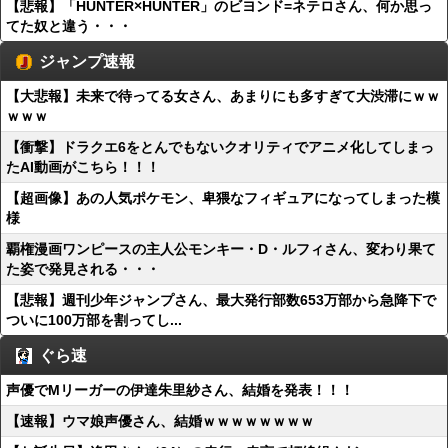
【悲報】「HUNTER×HUNTER」のビヨンド=ネテロさん、何か思っ
てた奴と違う・・・
ジャンプ速報
【大悲報】未来で待ってる女さん、あまりにも多すぎて大渋滞にｗｗ
ｗｗｗ
【衝撃】ドラクエ6をとんでもないクオリティでアニメ化してしまっ
たAI動画がこちら！！！
【超画像】あの人気ポケモン、卑猥なフィギュアになってしまった模
様
覇権漫画ワンピースの主人公モンキー・D・ルフィさん、変わり果て
た姿で発見される・・・
【悲報】週刊少年ジャンプさん、最大発行部数653万部から急降下で
ついに100万部を割ってし...
ぐら速
声優でMリーガーの伊達朱里紗さん、結婚を発表！！！
【速報】ウマ娘声優さん、結婚ｗｗｗｗｗｗｗｗ