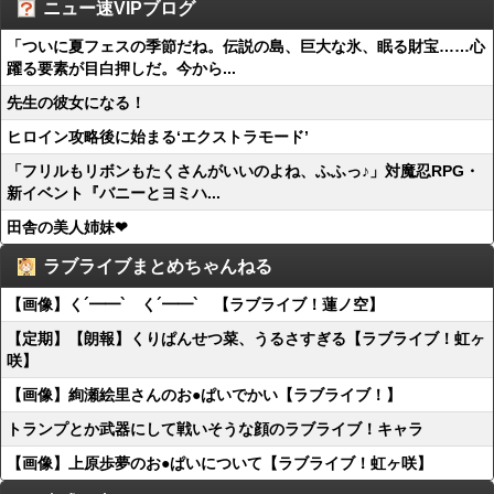
ニュー速VIPブログ
「ついに夏フェスの季節だね。伝説の島、巨大な氷、眠る財宝……心
躍る要素が目白押しだ。今から...
先生の彼女になる！
ヒロイン攻略後に始まる‘エクストラモード’
「フリルもリボンもたくさんがいいのよね、ふふっ♪」対魔忍RPG・
新イベント『バニーとヨミハ...
田舎の美人姉妹❤
ラブライブまとめちゃんねる
【画像】く´━━`ゝく´━━`ゝ【ラブライブ！蓮ノ空】
【定期】【朗報】くりぱんせつ菜、うるさすぎる【ラブライブ！虹ヶ
咲】
【画像】絢瀬絵里さんのお●ぱいでかい【ラブライブ！】
トランプとか武器にして戦いそうな顔のラブライブ！キャラ
【画像】上原歩夢のお●ぱいについて【ラブライブ！虹ヶ咲】