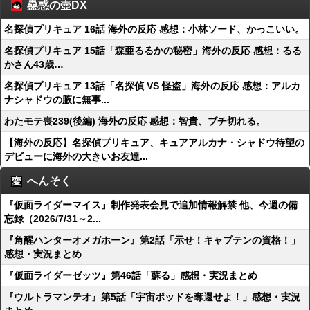
蠱惑の壺DX
名探偵プリキュア 16話 海外の反応 感想：小林ソード、かっこいい。
名探偵プリキュア 15話「森亜るるかの秘密」海外の反応 感想：るる
かさん43歳…
名探偵プリキュア 13話「名探偵 VS 怪盗」海外の反応 感想：アルカ
ナシャドウの腋に無事...
わたモテ喪239(後編) 海外の反応 感想：智貴、ブチ切れる。
【海外の反応】名探偵プリキュア、キュアアルカナ・シャドウ待望の
デビューに海外の大きいお友達...
へんそく
『仮面ライダーマイス』制作発表会見で追加情報解禁 他、今週の備
忘録（2026/7/31～2...
『角醒ハンターオメガホーン』第2話「示せ！キャプテンの資格！」
感想・実況まとめ
『仮面ライダーゼッツ』第46話「蘇る」感想・実況まとめ
『ウルトラマンテオ』第5話「宇宙ポッドを奪還せよ！」感想・実況