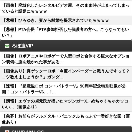
【画像】廃墟化したレンタルビデオ屋、そのまま時が止まってしまっ
ていると話題にｗｗｗｗ
【悲報】ひろゆき、妻から離婚を提示されていたｗｗｗｗ
【悲報】PTA会長「PTA参加拒否した保護者の方へ。こうなってもい
い？」
ろぼ速VIP
【画像】ロボアニメやロボゲーで人型ロボと合体する巨大なオプショ
ン装備に脳を焼かれた事がある...
【画像あり】真ゲッターロボ「今度インベーダーと戦うんですって？
コツ教えましょうか？」ガンダ...
【速報】『超電磁ロボ コン・バトラーV』50周年記念特別映像が公
開！コン・バトラーV6…！...
【朗報】エヴァの貞元氏が描いたマジンガーX、めちゃくちゃカッコ
いい…（画像あり）
【急募】お前らがフルメタル・パニックふもっふで一番好きな回（画
像あり）