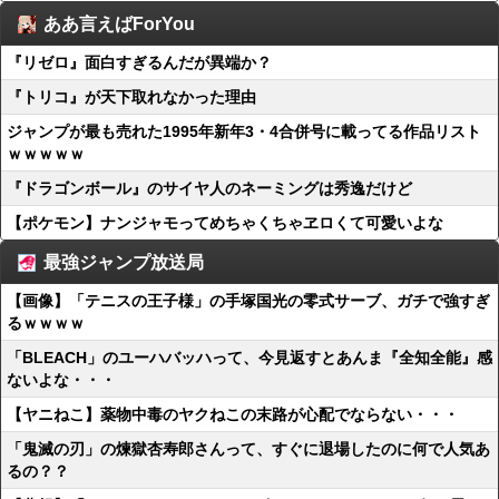
ああ言えばForYou
『リゼロ』面白すぎるんだが異端か？
『トリコ』が天下取れなかった理由
ジャンプが最も売れた1995年新年3・4合併号に載ってる作品リスト
ｗｗｗｗｗ
『ドラゴンボール』のサイヤ人のネーミングは秀逸だけど
【ポケモン】ナンジャモってめちゃくちゃヱロくて可愛いよな
最強ジャンプ放送局
【画像】「テニスの王子様」の手塚国光の零式サーブ、ガチで強すぎ
るｗｗｗｗ
「BLEACH」のユーハバッハって、今見返すとあんま『全知全能』感
ないよな・・・
【ヤニねこ】薬物中毒のヤクねこの末路が心配でならない・・・
「鬼滅の刃」の煉獄杏寿郎さんって、すぐに退場したのに何で人気あ
るの？？