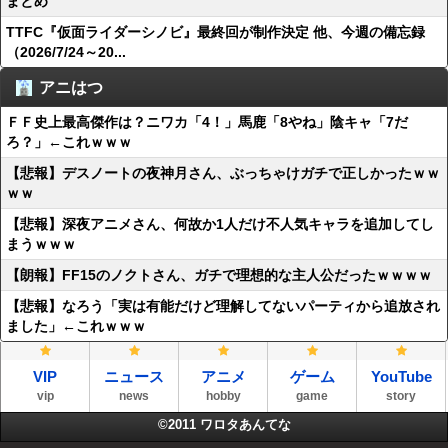
まとめ
TTFC『仮面ライダーシノビ』最終回が制作決定 他、今週の備忘録
（2026/7/24～20...
アニはつ
ＦＦ史上最高傑作は？ニワカ「4！」馬鹿「8やね」陰キャ「7だ
ろ？」←これｗｗｗ
【悲報】デスノートの夜神月さん、ぶっちゃけガチで正しかったｗｗ
ｗｗ
【悲報】深夜アニメさん、何故か1人だけ不人気キャラを追加してし
まうｗｗｗ
【朗報】FF15のノクトさん、ガチで理想的な主人公だったｗｗｗｗ
【悲報】なろう「実は有能だけど理解してないパーティから追放され
ました」←これｗｗｗ
VIP
ニュース
アニメ
ゲーム
YouTube
vip
news
hobby
game
story
©2011
ワロタあんてな