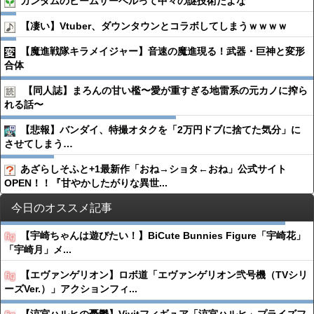
ガンダムのビームサーベルって中々の謎技術だよな
【凄い】Vtuber、ダウンタウンとコラボしてしまうｗｗｗｗ
【魔進戦隊キラメイジャー】音速の魔進現る！武器・巨神と変形
合体
【同人誌】まろんの甘い檻〜愛が重すぎる地雷系の元カノに搾ら
れる話〜
【悲報】バンダイ、特撮オタクを「2万円ドブに捨てた気分」に
させてしまう…
あざらしそふと+1最新作「おね→ショタ←おね」公式サイト
OPEN！！『甘やかしたがりな異世...
今日のオススメ記事
【宇崎ちゃんは遊びたい！】BiCute Bunnies Figure「宇崎花」
「宇崎月」メ...
【エヴァンゲリオン】ロボ道「エヴァンゲリオン弐号機（TVシリ
ーズVer.）」アクションフィ...