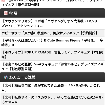
【涼宮ハルヒの憂鬱】Vivitフィギュア「涼宮ハルヒ」プライズフ
ィギュア【彩色原型公開】
fig速
【エヴァンゲリオン】ロボ道「エヴァンゲリオン弐号機（TVシリー
ズVer.）」アクションフィ...
ホビーサクラ「真の点P 私服Ver.」美少女フィギュア【予約開始】
【宇崎ちゃんは遊びたい！】BiCute Bunnies Figure「宇崎花」「宇
崎月」メ...
【ホロライブ】POP UP PARADE「雪花ラミィ」フィギュア【本日発
売】
【涼宮ハルヒの憂鬱】Vivitフィギュア「涼宮ハルヒ」プライズフィギ
ュア【彩色原型公開】
わんこーる速報
【悲報】婚活専門家「男が求めてきた過去一『ヤバい条件』がこれ
ｗ」
【悲報】転職サイトの「スカウト」、やってる感だけだったのがバレ
るｗｗｗｗ