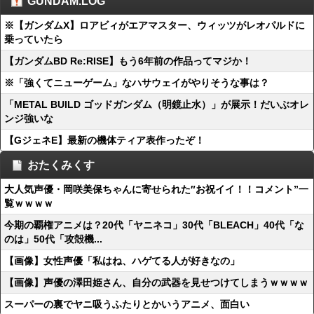
GUNDAM.LOG
※【ガンダムX】ロアビィがエアマスター、ウィッツがレオパルドに
乗っていたら
【ガンダムBD Re:RISE】もう6年前の作品ってマジか！
※「強くてニューゲーム」なハサウェイがやりそうな事は？
「METAL BUILD ゴッドガンダム（明鏡止水）」が展示！だいぶオレ
ンジ強いな
【GジェネE】最新の機体ティア表作ったぞ！
おたくみくす
大人気声優・岡咲美保ちゃんに寄せられた″お祝イイ！！コメント”一
覧ｗｗｗｗ
今期の覇権アニメは？20代「ヤニネコ」30代「BLEACH」40代「な
のは」50代「攻殻機...
【画像】女性声優「私はね、ハゲてる人が好きなの」
【画像】声優の澤田姫さん、自分の武器を見せつけてしまうｗｗｗｗ
スーパーの裏でヤニ吸うふたりとかいうアニメ、面白い