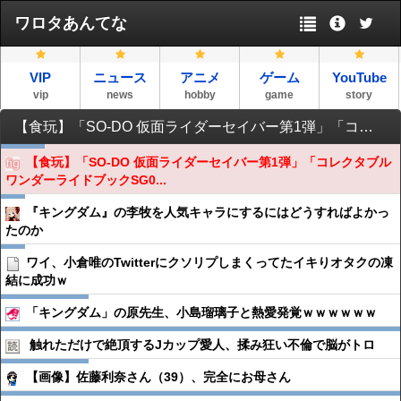
ワロタあんてな
VIP
ニュース
アニメ
ゲーム
YouTube
vip
news
hobby
game
story
【食玩】「SO-DO 仮面ライダーセイバー第1弾」「コレクタブルワンダーライドブックSG02」ほか予約開始
【食玩】「SO-DO 仮面ライダーセイバー第1弾」「コレクタブル
ワンダーライドブックSG0...
『キングダム』の李牧を人気キャラにするにはどうすればよかっ
たのか
ワイ、小倉唯のTwitterにクソリプしまくってたイキりオタクの凍
結に成功ｗ
「キングダム」の原先生、小島瑠璃子と熱愛発覚ｗｗｗｗｗｗ
触れただけで絶頂するJカップ愛人、揉み狂い不倫で脳がトロ
【画像】佐藤利奈さん（39）、完全にお母さん