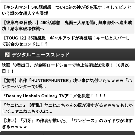
【キン肉マン】540話感想 ついに刻の神が姿を現す！そしてピノと
いう謎の女超人？も登場
【彼岸島48日後…】490話感想 鬼面三人衆を退け無事都外へ進出成
功！給水車破壊作戦へ
【TOUGH2】35話感想 ギャルアッドが再登場！キー坊とスパーし
て試合のセコンドに！？
デジタルニューススレッド
映画『8番出口』が金曜ロードショーで地上波初放送決定！！8月28
日！！
【驚愕】名作『HUNTER×HUNTER』凄い事に気付いたｗｗｗｗ「ハ
ンターハンターで1番...
『Destiny Unchain Online』TVアニメ化決定！！！！
『ヤニねこ』【衝撃】ヤニねこちゃんの尻が凄すぎるｗｗｗｗもしか
して…ヤニねこちゃんは…
【凄い】『刃牙』の作者が描いた、『ワンピース』のカイドウが凄す
ぎるｗｗｗｗ