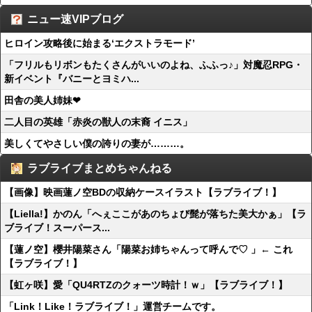
ニュー速VIPブログ
ヒロイン攻略後に始まる‘エクストラモード’
「フリルもリボンもたくさんがいいのよね、ふふっ♪」対魔忍RPG・
新イベント『バニーとヨミハ...
田舎の美人姉妹❤
二人目の英雄「赤炎の獣人の末裔 イニス」
美しくてやさしい僕の誇りの妻が………。
ラブライブまとめちゃんねる
【画像】映画蓮ノ空BDの収納ケースイラスト【ラブライブ！】
【Liella!】かのん「へぇここがあのちょび髭が落ちた美大かぁ」【ラ
ブライブ！スーパース...
【蓮ノ空】櫻井陽菜さん「陽菜お姉ちゃんって呼んで♡ 」← これ
【ラブライブ！】
【虹ヶ咲】愛「QU4RTZのクォーツ時計！ｗ」【ラブライブ！】
「Link！Like！ラブライブ！」運営チームです。