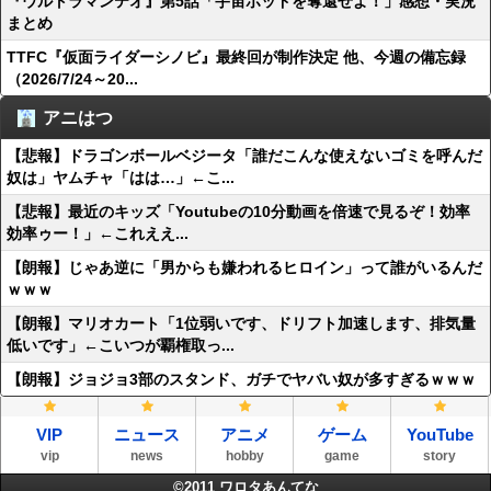
『ウルトラマンテオ』第5話「宇宙ポッドを奪還せよ！」感想・実況
まとめ
TTFC『仮面ライダーシノビ』最終回が制作決定 他、今週の備忘録
（2026/7/24～20...
アニはつ
【悲報】ドラゴンボールベジータ「誰だこんな使えないゴミを呼んだ
奴は」ヤムチャ「はは…」←こ...
【悲報】最近のキッズ「Youtubeの10分動画を倍速で見るぞ！効率
効率ゥー！」←これええ...
【朗報】じゃあ逆に「男からも嫌われるヒロイン」って誰がいるんだ
ｗｗｗ
【朗報】マリオカート「1位弱いです、ドリフト加速します、排気量
低いです」←こいつが覇権取っ...
【朗報】ジョジョ3部のスタンド、ガチでヤバい奴が多すぎるｗｗｗ
VIP
ニュース
アニメ
ゲーム
YouTube
vip
news
hobby
game
story
©2011
ワロタあんてな