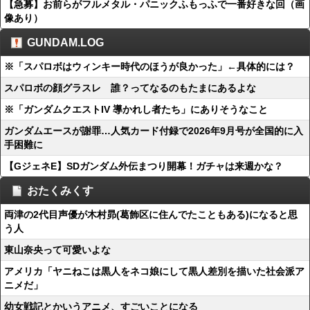
【急募】お前らがフルメタル・パニックふもっふで一番好きな回（画
像あり）
GUNDAM.LOG
※「スパロボはウィンキー時代のほうが良かった」←具体的には？
スパロボの顔グラスレ 誰？ってなるのもたまにあるよな
※「ガンダムクエストIV 導かれし者たち」にありそうなこと
ガンダムエースが謝罪…人気カード付録で2026年9月号が全国的に入
手困難に
【GジェネE】SDガンダム外伝まつり開幕！ガチャは来週かな？
おたくみくす
両津の2代目声優が木村昴(葛飾区に住んでたこともある)になると思
う人
東山奈央って可愛いよな
アメリカ「ヤニねこは黒人をネコ娘にして黒人差別を描いた社会派ア
ニメだ」
幼女戦記とかいうアニメ、すごいことになる