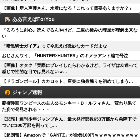
【画像】新人声優さん、水着になる「これって需要ありますか？」
ああ言えばForYou
『るろうに剣心』読んでるんやけど、二重の極みの理屈が理解出来な
い
『暗黒騎士ガイア』って今思えば微妙なカードだよな
おじさんワイ、『HUNTER×HUNTER』のキメラアント編で号泣
【画像】オタク「実際にプレイしたらわかるけど、ライザは友達って
感じで性的な目では見れないｗ...
【ドラゴンボール】カカロット、唐突に独身煽りを初めてしまう…
ジャンプ速報
覇権漫画ワンピースの主人公モンキー・D・ルフィさん、変わり果て
た姿で発見される・・・
【悲報】週刊少年ジャンプさん、最大発行部数653万部から急降下で
ついに100万部を割ってし...
【超朗報】Amazonで「GANTZ」が全巻100円ｗｗｗｗｗｗｗｗｗｗ