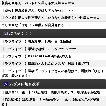
花宮初奈さん、バンドリで早くも大人気ｗｗｗｗ
【朗報】佐倉綾音さん、やはりデカかった・・・
【ウマ娘】新人女性声優さん、いきなり水着姿をXで披露ｗｗｗｗ
ガリガリな「けもフレ声優」が発見される・・・
ぷちそく！！
【ラブライブ！】鬼塚夏美、お誕生日【Liella!】
【ラブライブ！】最近は越境nmmnがアツい????
【ラブライブ！】KPF2026 Liella!声優が3人も
【ラブライブ！】瑠璃乃とみおんのメスガキ対決【蓮ノ空】
【ラブライブ！】医者「ラブライブさんの容態は？」看護師「ひとま
ず落ち着いてます」
ムダスレ無き改革
【彼岸島48日後…】491話感想 現彼岸島のボス、彼岸王子が登場！
【TOUGH2】36話感想 キー坊vsラン、ついに闘いのゴングが鳴
る！