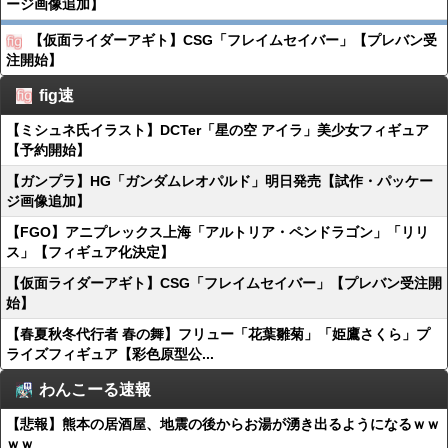
ージ画像追加】
【仮面ライダーアギト】CSG「フレイムセイバー」【プレバン受
注開始】
fig速
【ミシュネ氏イラスト】DCTer「星の空 アイラ」美少女フィギュア
【予約開始】
【ガンプラ】HG「ガンダムレオパルド」明日発売【試作・パッケー
ジ画像追加】
【FGO】アニプレックス上海「アルトリア・ペンドラゴン」「リリ
ス」【フィギュア化決定】
【仮面ライダーアギト】CSG「フレイムセイバー」【プレバン受注開
始】
【春夏秋冬代行者 春の舞】フリュー「花葉雛菊」「姫鷹さくら」プ
ライズフィギュア【彩色原型公...
わんこーる速報
【悲報】熊本の居酒屋、地震の後からお湯が湧き出るようになるｗｗ
ｗｗ