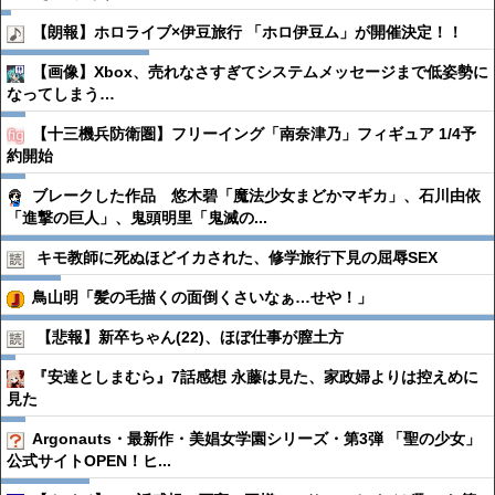
【朗報】ホロライブ×伊豆旅行 「ホロ伊豆ム」が開催決定！！
【画像】Xbox、売れなさすぎてシステムメッセージまで低姿勢に
なってしまう…
【十三機兵防衛圏】フリーイング「南奈津乃」フィギュア 1/4予
約開始
ブレークした作品 悠木碧「魔法少女まどかマギカ」、石川由依
「進撃の巨人」、鬼頭明里「鬼滅の...
キモ教師に死ぬほどイカされた、修学旅行下見の屈辱SEX
鳥山明「髪の毛描くの面倒くさいなぁ…せや！」
【悲報】新卒ちゃん(22)、ほぼ仕事が膣土方
『安達としまむら』7話感想 永藤は見た、家政婦よりは控えめに
見た
Argonauts・最新作・美娼女学園シリーズ・第3弾 「聖の少女」
公式サイトOPEN！ヒ...