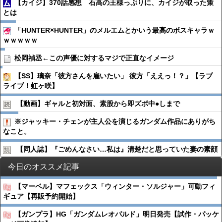
【カイジ】370話感想 石高の王様っぷりに、カイジが取った策
とは
「HUNTER×HUNTER」のメルエムとかいう最高のボスキャラｗ
ｗｗｗｗｗ
松岡禎丞←この声優に対するマジで正直なイメージ
【SS】璃奈「彼方さんを雇いたい」 彼方「ええっ！？」【ラブ
ライブ！虹ヶ咲】
【動画】ギャルと初対面、素股から即ズボ中●︎しまで
※ジャッキー・チェンが主人公を演じるガンダム作品にありがち
なこと。
【同人誌】『ごめんなさい…私は』清楚だと思っていた妻の素顔
今日のオススメ記事
【マーベル】マフェックス「ウィンター・ソルジャー」可動フィ
ギュア【再販予約開始】
【ガンプラ】HG「ガンダムレオパルド」明日発売【試作・パッケ