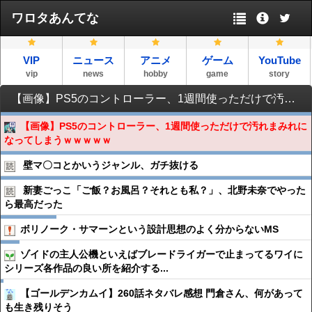
ワロタあんてな
VIP
ニュース
アニメ
ゲーム
YouTube
vip
news
hobby
game
story
【画像】PS5のコントローラー、1週間使っただけで汚れまみれになってしまうｗｗｗｗｗ
【画像】PS5のコントローラー、1週間使っただけで汚れまみれに
なってしまうｗｗｗｗｗ
壁マ〇コとかいうジャンル、ガチ抜ける
新妻ごっこ「ご飯？お風呂？それとも私？」、北野未奈でやった
ら最高だった
ボリノーク・サマーンという設計思想のよく分からないMS
ゾイドの主人公機といえばブレードライガーで止まってるワイに
シリーズ各作品の良い所を紹介する...
【ゴールデンカムイ】260話ネタバレ感想 門倉さん、何があって
も生き残りそう