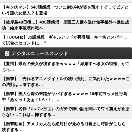
【キン肉マン】540話感想 ついに刻の神が姿を現す！そしてピノと
いう謎の女超人？も登場
【彼岸島48日後…】490話感想 鬼面三人衆を退け無事都外へ進出成
功！給水車破壊作戦へ
【TOUGH2】35話感想 ギャルアッドが再登場！キー坊とスパーし
て試合のセコンドに！？
デジタルニューススレッド
【驚愕】最近の美女が凄すぎるｗｗｗｗ「結婚すべき女の特徴」がこ
ちら…
【衝撃】「売れるアニメタイトルの凄い法則」に気付いたｗｗｗｗこ
の法則は…凄すぎる…
【衝撃】美人な嫁の末路がヤバすぎるｗｗｗｗ 10年前ヨッメ性行為
中「あんっ！あぁ！いい！」...
【衝撃】名作『ルパン三世』のガチで怖い話を聞いてワイ震えが止ま
らない…これは…怖すぎる…
【衝撃動画】アメリカ人なら絶対目が覚める目覚まし時計がこちら…
凄すぎる…