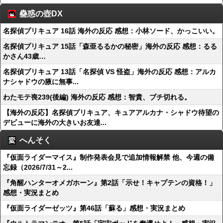
蠱惑の壺DX
名探偵プリキュア 16話 海外の反応 感想：小林ソード、かっこいい。
名探偵プリキュア 15話「森亜るるかの秘密」海外の反応 感想：るる
かさん43歳…
名探偵プリキュア 13話「名探偵 VS 怪盗」海外の反応 感想：アルカ
ナシャドウの腋に無事...
わたモテ喪239(後編) 海外の反応 感想：智貴、ブチ切れる。
【海外の反応】名探偵プリキュア、キュアアルカナ・シャドウ待望の
デビューに海外の大きいお友達...
へんそく
『仮面ライダーマイス』制作発表会見で追加情報解禁 他、今週の備
忘録（2026/7/31～2...
『角醒ハンターオメガホーン』第2話「示せ！キャプテンの資格！」
感想・実況まとめ
『仮面ライダーゼッツ』第46話「蘇る」感想・実況まとめ