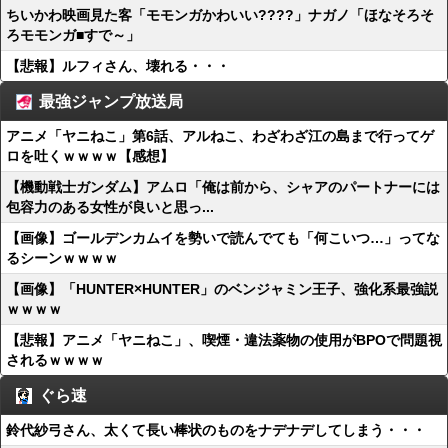
ちいかわ映画見た客「モモンガかわいい????」ナガノ「ほなそろそ
ろモモンガ■すで～」
【悲報】ルフィさん、壊れる・・・
最強ジャンプ放送局
アニメ「ヤニねこ」第6話、アルねこ、わざわざ江の島まで行ってゲ
ロを吐くｗｗｗｗ【感想】
【機動戦士ガンダム】アムロ「俺は前から、シャアのパートナーには
包容力のある女性が良いと思っ...
【画像】ゴールデンカムイを勢いで読んでても「何こいつ…」ってな
るシーンｗｗｗｗ
【画像】「HUNTER×HUNTER」のベンジャミン王子、強化系最強説
ｗｗｗｗ
【悲報】アニメ「ヤニねこ」、喫煙・違法薬物の使用がBPOで問題視
されるｗｗｗｗ
ぐら速
鈴代紗弓さん、太くて長い棒状のものをナデナデしてしまう・・・