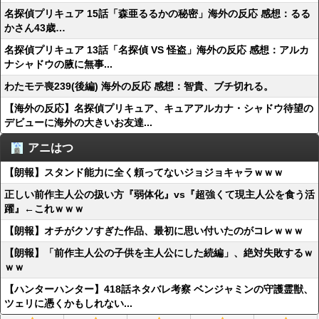
名探偵プリキュア 15話「森亜るるかの秘密」海外の反応 感想：るる
かさん43歳…
名探偵プリキュア 13話「名探偵 VS 怪盗」海外の反応 感想：アルカ
ナシャドウの腋に無事...
わたモテ喪239(後編) 海外の反応 感想：智貴、ブチ切れる。
【海外の反応】名探偵プリキュア、キュアアルカナ・シャドウ待望の
デビューに海外の大きいお友達...
アニはつ
【朗報】スタンド能力に全く頼ってないジョジョキャラｗｗｗ
正しい前作主人公の扱い方『弱体化』vs『超強くて現主人公を食う活
躍』←これｗｗｗ
【朗報】オチがクソすぎた作品、最初に思い付いたのがコレｗｗｗ
【朗報】「前作主人公の子供を主人公にした続編」、絶対失敗するｗ
ｗｗ
【ハンターハンター】418話ネタバレ考察 ベンジャミンの守護霊獣、
ツェリに憑くかもしれない...