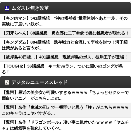
ムダスレ無き改革
【キン肉マン】541話感想 ”神の候補者”量産体制へあと一歩、その
実験に丁度いい奴が…
【刃牙らへん】68話感想 勇次郎に二丁拳銃で挑む挑戦者が現れる！
【キングダム】884話感想 残存戦力と合流して李牧を討つ！河了貂
は策があると言うが…
【彼岸島48日後…】491話感想 現彼岸島のボス、彼岸王子が登場！
【TOUGH2】36話感想 キー坊vsラン、ついに闘いのゴングが鳴
る！
デジタルニューススレッド
【驚愕】最近の美少女が可愛いすぎるｗｗｗｗ「ちょっとセクシーで
面白いアニメ」がこちら…この...
【驚愕】名作『鬼滅の刃』で一番弱いと思う「柱」がこちらｗｗｗｗ
このキャラは…ヤバすぎる…
【驚愕】名作『ドラゴンボール』凄い事に気付いたｗｗｗｗ「ヤムチ
ャ」は繰気弾を強化していくべ...