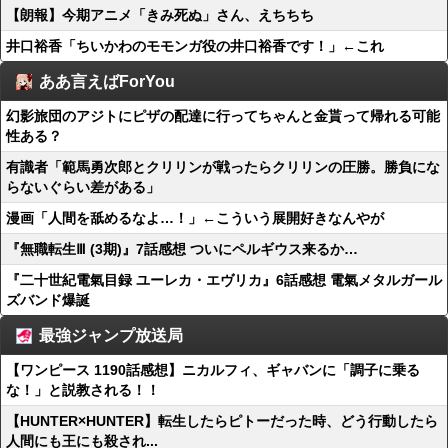
【朗報】今期アニメ「きみ死ぬ」さん、えちちち
井口裕香「ちいかわのモモンガ役の井口裕香です！」←これ
ああ言えばForYou
幻影旅団のアジトにピザの配達に行ってちゃんと金貰って帰れる可能
性ある？
有識者「範馬勇次郎とクリリンが戦ったらクリリンの圧勝。勝負にな
らないぐらい差がある」
漫画「人間を舐めるなよ…！」←こういう展開好きなんやが
『無職転生Ⅲ (3期)』7話感想 ついにペルギウス来るか…
『二十世紀電氣目録 ユーレカ・エヴリカ』6話感想 電氣メタルガール
ズバンド爆誕
最強ジャンプ放送局
【ワンピース 1190話感想】ニカルフィ、ギャバンに「調子に乗る
な！」と説教される！！
【HUNTER×HUNTER】転生したらピトーだった時、どう行動したら
人間にも王にも殺され...