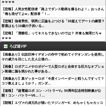
ｗｗｗｗ
【悲報】人気女性配信者「路上でダンス動画を撮るわよ！」おっさん
「俺も混ぜてよw」配信者「！...
【悲報】強者男性、弱男に正論をぶつける「30超えてデートの練習？
普通はもう10歳の子供いる...
【悲報】「潔癖症」ってキスもできないのでは？ 外食も無理だろｗ
ｗｗｗ
ろぼ速VIP
【画像あり】伝説巨神イデオンの作中で初めてイデオンガンを使用し
その威力を目にした主人公達の...
【画像】ロボアニメやロボゲーで人型ロボと合体する巨大なオプショ
ン装備に脳を焼かれた事がある...
【画像あり】真ゲッターロボ「今度インベーダーと戦うんですって？
コツ教えましょうか？」ガンダ...
【速報】『超電磁ロボ コン・バトラーV』50周年記念特別映像が公
開！コン・バトラーV6…！...
【朗報】エヴァの貞元氏が描いたマジンガーX、めちゃくちゃカッコ