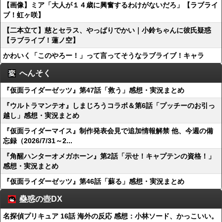
【画像】ミア「大人が１４歳に興奮するわけがないだろ」【ラブライ
ブ！虹ヶ咲】
【二本立て】慈とセラス、やっぱりでかい｜小鈴ちゃんに彼氏疑惑
【ラブライブ！蓮ノ空】
かわいく「このやろー！」って言ってそうなラブライブ！キャラ
へんそく
『仮面ライダーゼッツ』第47話「救う」感想・実況まとめ
『ウルトラマンテオ』しまじろうコラボ＆第6話「プッチーのお引っ
越し」感想・実況まとめ
『仮面ライダーマイス』制作発表会見で追加情報解禁 他、今週の備
忘録（2026/7/31～2...
『角醒ハンターオメガホーン』第2話「示せ！キャプテンの資格！」
感想・実況まとめ
『仮面ライダーゼッツ』第46話「蘇る」感想・実況まとめ
蠱惑の壺DX
名探偵プリキュア 16話 海外の反応 感想：小林ソード、かっこいい。