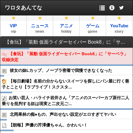
ワロタあんてな
VIP
ニュース
アニメ
ゲーム
YouTube
vip
news
hobby
game
story
【食玩】「装動 仮面ライダーセイバー Book8」に「サーベラ」収録決定
【食玩】「装動 仮面ライダーセイバー Book8」に「サーベラ」
収録決定
彼女の妹Lカップ、ノーブラ密着で我慢できなくなった
【毎日劇場】名前の分からないスイーツを探しにパン屋に行く善
子とことり【ラブライブ！スクスタ...
お笑い芸人・ハライチ岩井さん「アニメのスーパーカブ原付二人
乗りを批判する奴は現実と二次元ご...
北岡果林の痴●︎もの、声出せない設定がエロすぎてヤバい
【朗報】声優の芹澤優ちゃん、かわいい！