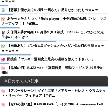
ｗｗｗｗ
【悲報】龍が如くの桐生一馬さんに足りなかったものｗｗｗ
あかべぇそふとつぅ「Role player：小粥姉妹の粘膜ポトレ」マス
ターアップ！！『破廉...
久保田未夢(26)顔B＋ 身体S 声D 演技E ｼｺSSS←こいつがこの先
生きのこるには？
【画像あり】ガンダムGダッシュとかいガンダム幻の形態ｗｗｗ
ｗｗｗｗｗ
面接官「ヤンキー漫画史上最高の漫画を教えて下さい。」
【鬼滅の刃】BUZZmod.「冨岡義勇」可動フィギュア 29日予約
開始
今日のオススメ記事
【アズールレーン】ダイキ工業「メアリー・セレスト グリムナイ
ト・リーパー」フィギュア【予約...
【ゼロの使い魔】KADOKAWA「ルイズ 20th Anniversary Full