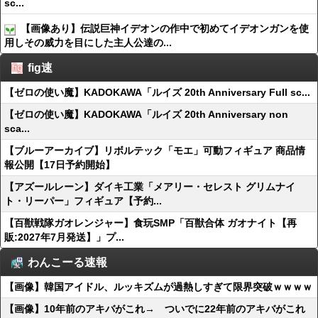
sc...
【画像あり】伝説巨神イデオンの作中で初めてイデオンガンを使
用しその威力を目にした主人公達の...
fig速
【ゼロの使い魔】KADOKAWA「ルイズ 20th Anniversary Full sc...
【ゼロの使い魔】KADOKAWA「ルイズ 20th Anniversary non
sca...
【ブルーアーカイブ】リボルテック「モエ」可動フィギュア 商品情
報公開【17日予約開始】
【アズールレーン】ダイキ工業「メアリー・セレスト グリムナイ
ト・リーパー」フィギュア【予約...
【百獣戦隊ガオレンジャー】食玩SMP「百獣合体 ガオナイト【再
販:2027年7月発送】」プ...
わんこーる速報
【画像】韓国アイドル、ルッキズムが過熱しすぎて限界突破ｗｗｗｗ
【画像】10年前のアキバがこれ→ ついでに22年前のアキバがこれ