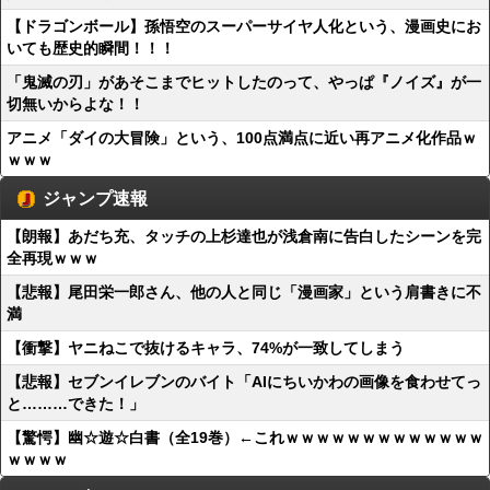
【ドラゴンボール】孫悟空のスーパーサイヤ人化という、漫画史にお
いても歴史的瞬間！！！
「鬼滅の刃」があそこまでヒットしたのって、やっぱ『ノイズ』が一
切無いからよな！！
アニメ「ダイの大冒険」という、100点満点に近い再アニメ化作品ｗ
ｗｗｗ
ジャンプ速報
【朗報】あだち充、タッチの上杉達也が浅倉南に告白したシーンを完
全再現ｗｗｗ
【悲報】尾田栄一郎さん、他の人と同じ「漫画家」という肩書きに不
満
【衝撃】ヤニねこで抜けるキャラ、74%が一致してしまう
【悲報】セブンイレブンのバイト「AIにちいかわの画像を食わせてっ
と………できた！」
【驚愕】幽☆遊☆白書（全19巻）←これｗｗｗｗｗｗｗｗｗｗｗｗｗ
ｗｗｗｗ