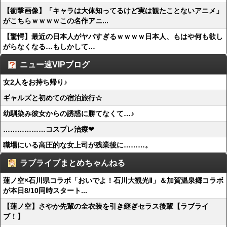
【衝撃画像】「キャラは大体知ってるけど実は観たことないアニメ」
がこちらｗｗｗｗこの名作アニ...
【驚愕】最近の日本人がヤバすぎるｗｗｗｗ日本人、もはや何も欲し
がらなくなる…もしかして…
ニュー速VIPブログ
女2人をお持ち帰り♪
ギャルズと初めての宿泊旅行☆
幼馴染み彼女からの誘惑に勝てなくて…♪
………………コスプレ治療❤
職場にいる高圧的な女上司が残業後に………。
ラブライブまとめちゃんねる
蓮ノ空×石川県コラボ「おいでよ！石川大観光Ⅱ」＆加賀温泉郷コラボ
が本日8/10同時スタート...
【蓮ノ空】さやか先輩の全衣装を引き継ぎセラス後輩【ラブライ
ブ！】