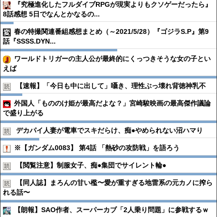
『究極進化したフルダイブRPGが現実よりもクソゲーだったら』
8話感想 5日でなんとかなるの...
春の特撮関連番組感想まとめ（～2021/5/28）『ゴジラS.P』第9
話『SSSS.DYN...
ワールドトリガーの主人公が最終的にくっつきそうな女の子とい
えば
【速報】「今日も中に出して」囁き、理性ぶっ壊れ背徳神乳不
外国人「もののけ姫が最高だよな？」宮崎駿映画の最高傑作議論
で盛り上がる
デカパイ人妻が電車でスキだらけ、痴●︎やめられない沼ハマり
※【ガンダム0083】 第4話 「熱砂の攻防戦」を語ろう
【閲覧注意】制服女子、痴●︎集団でサイレント輪●︎
【同人誌】まろんの甘い檻〜愛が重すぎる地雷系の元カノに搾ら
れる話〜
【朗報】SAO作者、スーパーカブ「2人乗り問題」に参戦するｗ