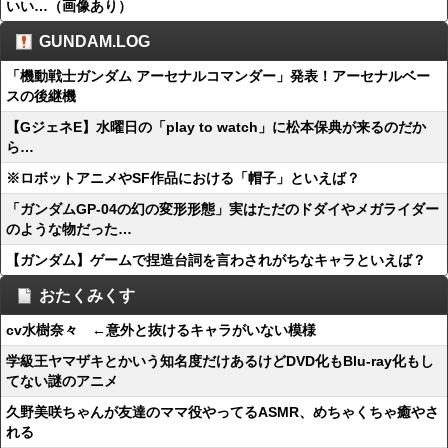
いい…（画像あり）
GUNDAM.LOG
「機動戦士ガンダム アーセナルコマンダー」発表！アーセナルベー
スの後継機
【GジェネE】水曜日の「play to watch」に松本保典が来るのだか
ら…
※ロボットアニメやSF作品における「帽子」といえば？
「ガンダムGP-04の幻の変形形態」実はただのドダイやメガライダー
のような物だった…
【ガンダム】ゲームで捏造台詞を言わされがちなキャラといえば？
おたくみくす
cv水樹奈々 ←意外と抜けるキャラがいない模様
学級王ヤマザキとかいう知名度だけあるけどDVD化もBlu-ray化もし
てない謎のアニメ
久野美咲ちゃんが友達のママ役やってるASMR、めちゃくちゃ癒やさ
れる