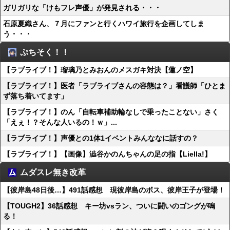
ガリガリな「けもフレ声優」が発見される・・・
石原夏織さん、７月にファンと行くハワイ旅行を企画してしま
う・・・
ぷちそく！！
【ラブライブ！】瑠璃乃とみおんのメスガキ対決【蓮ノ空】
【ラブライブ！】医者「ラブライブさんの容態は？」看護師「ひとま
ず落ち着いてます」
【ラブライブ！】のん「自転車補助輪なしで乗ったことない」さく
「えぇ！？そんな人いるの！ｗ」...
【ラブライブ！】声優との1体1イベントみんななに話すの？
【ラブライブ！】【画像】澁谷かのんちゃんの足の指【Liella!】
ムダスレ無き改革
【彼岸島48日後…】491話感想 現彼岸島のボス、彼岸王子が登場！
【TOUGH2】36話感想 キー坊vsラン、ついに闘いのゴングが鳴
る！