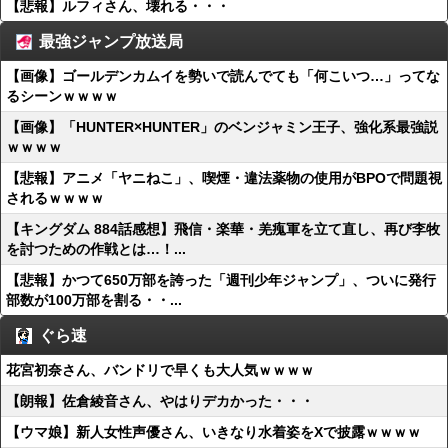
【悲報】ルフィさん、壊れる・・・
最強ジャンプ放送局
【画像】ゴールデンカムイを勢いで読んでても「何こいつ…」ってな
るシーンｗｗｗｗ
【画像】「HUNTER×HUNTER」のベンジャミン王子、強化系最強説
ｗｗｗｗ
【悲報】アニメ「ヤニねこ」、喫煙・違法薬物の使用がBPOで問題視
されるｗｗｗｗ
【キングダム 884話感想】飛信・楽華・羌瘣軍を立て直し、再び李牧
を討つための作戦とは…！...
【悲報】かつて650万部を誇った「週刊少年ジャンプ」、ついに発行
部数が100万部を割る・・...
ぐら速
花宮初奈さん、バンドリで早くも大人気ｗｗｗｗ
【朗報】佐倉綾音さん、やはりデカかった・・・
【ウマ娘】新人女性声優さん、いきなり水着姿をXで披露ｗｗｗｗ