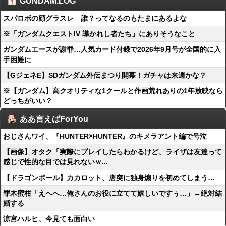
GUNDAM.LOG
スパロボの顔グラスレ 誰？ってなるのもたまにあるよな
※「ガンダムクエストIV 導かれし者たち」にありそうなこと
ガンダムエースが謝罪…人気カード付録で2026年9月号が全国的に入
手困難に
【GジェネE】SDガンダム外伝まつり開幕！ガチャは来週かな？
※【ガンダム】高クオリティな1クールと作画荒れありの1年放映なら
どっちがいい？
ああ言えばForYou
おじさんワイ、『HUNTER×HUNTER』のキメラアント編で号泣
【画像】オタク「実際にプレイしたらわかるけど、ライザは友達って
感じで性的な目では見れないｗ...
【ドラゴンボール】カカロット、唐突に独身煽りを初めてしまう…
罪木蜜柑「えへへ…俺さんのお役に立てて嬉しいですぅ…」←絶対結
婚する
涼宮ハルヒ、今見ても面白い