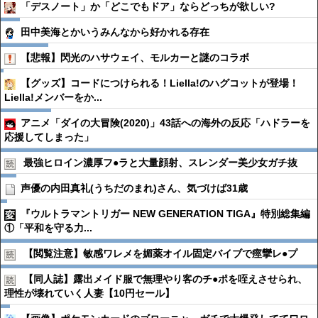
「デスノート」か「どこでもドア」ならどっちが欲しい?
田中美海とかいうみんなから好かれる存在
【悲報】閃光のハサウェイ、モルカーと謎のコラボ
【グッズ】コードにつけられる！Liella!のハグコットが登場！
Liella!メンバーをか...
アニメ「ダイの大冒険(2020)」43話への海外の反応「ハドラーを
応援してしまった」
最強ヒロイン濃厚フ●︎ラと大量顔射、スレンダー美少女ガチ抜
声優の内田真礼(うちだのまれ)さん、気づけば31歳
『ウルトラマントリガー NEW GENERATION TIGA』特別総集編
①「平和を守る力...
【閲覧注意】敏感ワレメを媚薬オイル固定バイブで痙攣レ●︎プ
【同人誌】露出メイド服で無理やり客のチ●︎ポを咥えさせられ、
理性が壊れていく人妻【10円セール】