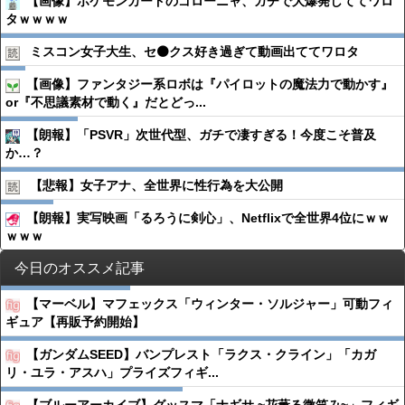
【画像】ポケモンカードのゴローニャ、ガチで大爆発しててワロ
タｗｗｗｗ
ミスコン女子大生、セ⚫️クス好き過ぎて動画出ててワロタ
【画像】ファンタジー系ロボは『パイロットの魔法力で動かす』
or『不思議素材で動く』だとどっ...
【朗報】「PSVR」次世代型、ガチで凄すぎる！今度こそ普及
か…？
【悲報】女子アナ、全世界に性行為を大公開
【朗報】実写映画「るろうに剣心」、Netflixで全世界4位にｗｗ
ｗｗｗ
今日のオススメ記事
【マーベル】マフェックス「ウィンター・ソルジャー」可動フィ
ギュア【再販予約開始】
【ガンダムSEED】バンプレスト「ラクス・クライン」「カガ
リ・ユラ・アスハ」プライズフィギ...