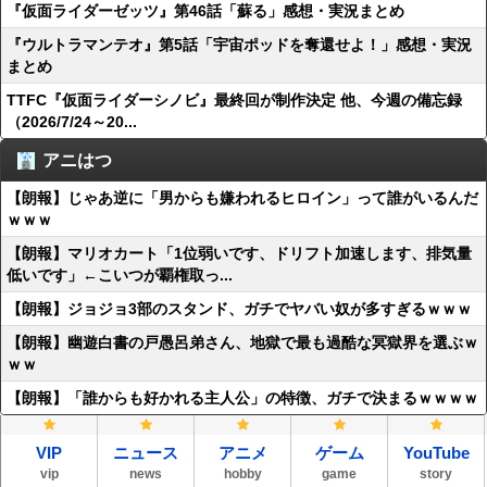
『仮面ライダーゼッツ』第46話「蘇る」感想・実況まとめ
『ウルトラマンテオ』第5話「宇宙ポッドを奪還せよ！」感想・実況
まとめ
TTFC『仮面ライダーシノビ』最終回が制作決定 他、今週の備忘録
（2026/7/24～20...
アニはつ
【朗報】じゃあ逆に「男からも嫌われるヒロイン」って誰がいるんだ
ｗｗｗ
【朗報】マリオカート「1位弱いです、ドリフト加速します、排気量
低いです」←こいつが覇権取っ...
【朗報】ジョジョ3部のスタンド、ガチでヤバい奴が多すぎるｗｗｗ
【朗報】幽遊白書の戸愚呂弟さん、地獄で最も過酷な冥獄界を選ぶｗ
ｗｗ
【朗報】「誰からも好かれる主人公」の特徴、ガチで決まるｗｗｗｗ
VIP
ニュース
アニメ
ゲーム
YouTube
vip
news
hobby
game
story