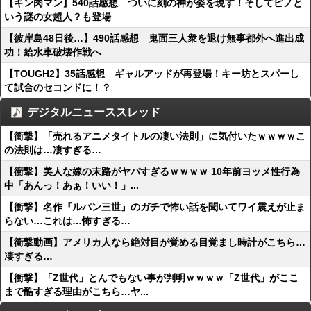
【キン肉マン】540話感想 ついに刻の神が姿を現す！そしてピノと
いう謎の女超人？も登場
【彼岸島48日後…】490話感想 鬼面三人衆を退け無事都外へ進出成
功！給水車破壊作戦へ
【TOUGH2】35話感想 ギャルアッドが再登場！キー坊とスパーし
て試合のセコンドに！？
デジタルニューススレッド
【衝撃】「売れるアニメタイトルの凄い法則」に気付いたｗｗｗｗこ
の法則は…凄すぎる…
【衝撃】美人な嫁の末路がヤバすぎるｗｗｗｗ 10年前ヨッメ性行為
中「あんっ！あぁ！いい！」...
【衝撃】名作『ルパン三世』のガチで怖い話を聞いてワイ震えが止ま
らない…これは…怖すぎる…
【衝撃動画】アメリカ人なら絶対目が覚める目覚まし時計がこちら…
凄すぎる…
【衝撃】「Z世代」とんでもない事が判明ｗｗｗｗ「Z世代」がここ
まで酷すぎる理由がこちら…ヤ...