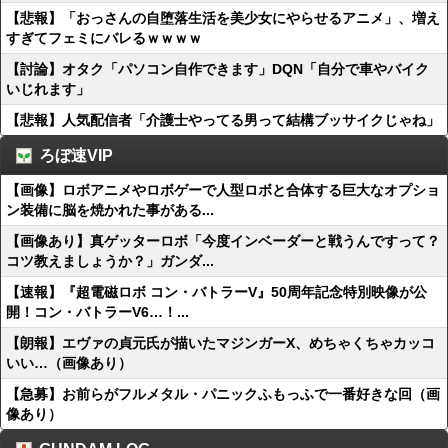
【悲報】「おっさんの自堕落生活を美少女にやらせるアニメ」、増え
すぎてフェミにバレるｗｗｗｗ
【討論】オタク「パソコン自作できます」DQN「自分で車やバイク
いじれます」
【悲報】人気配信者「介護士やってる男って結構ブッサイクじゃね」
ろぼ速VIP
【画像】ロボアニメやロボゲーで人型ロボと合体する巨大なオプショ
ン装備に脳を焼かれた事がある...
【画像あり】真ゲッターロボ「今度インベーダーと戦うんですって？
コツ教えましょうか？」ガンダ...
【速報】『超電磁ロボ コン・バトラーV』50周年記念特別映像が公
開！コン・バトラーV6…！...
【朗報】エヴァの貞元氏が描いたマジンガーX、めちゃくちゃカッコ
いい…（画像あり）
【急募】お前らがフルメタル・パニックふもっふで一番好きな回（画
像あり）