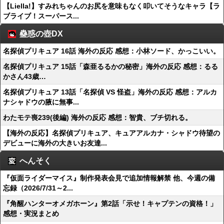
【Liella!】すみれちゃんのお尻を意味もなく叩いてそうなキャラ【ラ
ブライブ！スーパース...
蠱惑の壺DX
名探偵プリキュア 16話 海外の反応 感想：小林ソード、かっこいい。
名探偵プリキュア 15話「森亜るるかの秘密」海外の反応 感想：るる
かさん43歳…
名探偵プリキュア 13話「名探偵 VS 怪盗」海外の反応 感想：アルカ
ナシャドウの腋に無事...
わたモテ喪239(後編) 海外の反応 感想：智貴、ブチ切れる。
【海外の反応】名探偵プリキュア、キュアアルカナ・シャドウ待望の
デビューに海外の大きいお友達...
へんそく
『仮面ライダーマイス』制作発表会見で追加情報解禁 他、今週の備
忘録（2026/7/31～2...
『角醒ハンターオメガホーン』第2話「示せ！キャプテンの資格！」
感想・実況まとめ