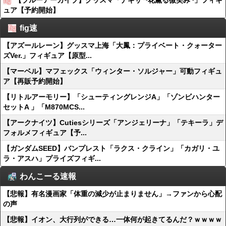
【ブルーアーカイブ】グッスマ「ナギサ ~花薫る微笑み~」フィギ
ュア【予約開始】
fig速
【アズールレーン】グッスマ上海「大鳳：プライベート・クォーター
ズVer.」フィギュア【原型...
【マーベル】マフェックス「ウィンター・ソルジャー」可動フィギュ
ア【再販予約開始】
【リトルアーモリー】「シューティングレンジA」「ゾンビハンター
セットA 」「M870MCS...
【アークナイツ】Cutiesシリーズ「アンジェリーナ」「テキーラ」デ
フォルメフィギュア【予...
【ガンダムSEED】バンプレスト「ラクス・クライン」「カガリ・ユ
ラ・アスハ」プライズフィギ...
わんこーる速報
【悲報】有名漫画家「体重の減少が止まりません」→ファンから心配
の声
【悲報】イオン、大行列ができる…一体何が起きてるんだ？ｗｗｗｗ