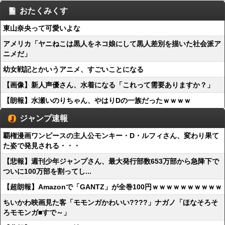
おたくみくす
東山奈央って可愛いよな
アメリカ「ヤニねこは黒人をネコ娘にして黒人差別を描いた社会派ア
ニメだ」
幼女戦記とかいうアニメ、すごいことになる
【画像】新人声優さん、水着になる「これって需要ありますか？」
【朗報】水瀬いのりちゃん、やはりDの一族だったｗｗｗｗ
ジャンプ速報
覇権漫画ワンピースの主人公モンキー・D・ルフィさん、変わり果て
た姿で発見される・・・
【悲報】週刊少年ジャンプさん、最大発行部数653万部から急降下で
ついに100万部を割ってし...
【超朗報】Amazonで「GANTZ」が全巻100円ｗｗｗｗｗｗｗｗｗｗ
ちいかわ映画見た客「モモンガかわいい????」ナガノ「ほなそろそ
ろモモンガ■すで～」