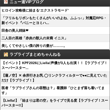
ニュー速VIPブログ
ヒロイン攻略後に始まる‘エクストラモード’
「フリルもリボンもたくさんがいいのよね、ふふっ♪」対魔忍RPG・
新イベント『バニーとヨミハ...
田舎の美人姉妹❤
二人目の英雄「赤炎の獣人の末裔 イニス」
美しくてやさしい僕の誇りの妻が………。
ラブライブまとめちゃんねる
【イベント】KPF2026にLiella!声優が3人も出演！！【ラブライブ！
スーパースター...
【蓮ノ空】✕ 余所行きお乳 ◯リンクラフィルターで●●に見えていた
だけ【ラブライブ！】
医者「ラブライブさんの容態は？」看護師「ひとまず落ち着いてま
す」
【Liella!】「始まりは君の空」をライブで見る度【ラブライブ！スー
パースター!!】