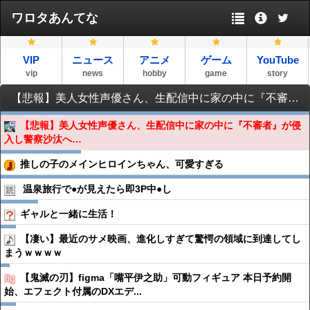
ワロタあんてな
VIP
ニュース
アニメ
ゲーム
YouTube
vip
news
hobby
game
story
【悲報】美人女性声優さん、生配信中に家の中に『不審者』が侵入し警察沙汰へ…
【悲報】美人女性声優さん、生配信中に家の中に『不審者』が侵
入し警察沙汰へ…
推しの子のメインヒロインちゃん、可愛すぎる
温泉旅行で●︎が見えたら即3P中●︎し
ギャルと一緒に生活！
【凄い】最近のサメ映画、進化しすぎて驚愕の領域に到達してし
まうｗｗｗｗ
【鬼滅の刃】figma「嘴平伊之助」可動フィギュア 本日予約開
始、エフェクト付属のDXエデ...