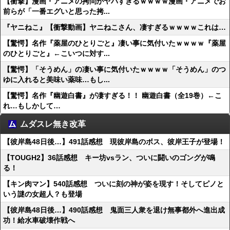
【衝撃】漫画・アニメの拷問がヤバすぎるｗｗｗｗ漫画・アニメでお
前らが「一番エグいと思った拷...
『ヤニねこ』【衝撃動画】ヤニねこさん、凄すぎるｗｗｗｗこれは…
【驚愕】名作『薬屋のひとりごと』凄い事に気付いたｗｗｗｗ『薬屋
のひとりごと』←こいつに対す...
【驚愕】「そうめん」の凄い事に気付いたｗｗｗｗ「そうめん」のつ
ゆに入れると美味い薬味…もし...
【驚愕】名作『幽遊白書』が凄すぎる！！ 幽遊白書（全19巻）←こ
れ…もしかして…
ムダスレ無き改革
【彼岸島48日後…】491話感想 現彼岸島のボス、彼岸王子が登場！
【TOUGH2】36話感想 キー坊vsラン、ついに闘いのゴングが鳴
る！
【キン肉マン】540話感想 ついに刻の神が姿を現す！そしてピノと
いう謎の女超人？も登場
【彼岸島48日後…】490話感想 鬼面三人衆を退け無事都外へ進出成
功！給水車破壊作戦へ