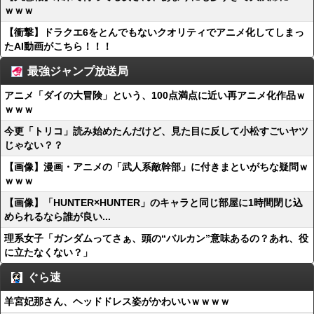
ｗｗｗ
【衝撃】ドラクエ6をとんでもないクオリティでアニメ化してしまっ
たAI動画がこちら！！！
最強ジャンプ放送局
アニメ「ダイの大冒険」という、100点満点に近い再アニメ化作品ｗ
ｗｗｗ
今更「トリコ」読み始めたんだけど、見た目に反して小松すごいヤツ
じゃない？？
【画像】漫画・アニメの「武人系敵幹部」に付きまといがちな疑問ｗ
ｗｗｗ
【画像】「HUNTER×HUNTER」のキャラと同じ部屋に1時間閉じ込
められるなら誰が良い...
理系女子「ガンダムってさぁ、頭の“バルカン”意味あるの？あれ、役
に立たなくない？」
ぐら速
羊宮妃那さん、ヘッドドレス姿がかわいいｗｗｗｗ