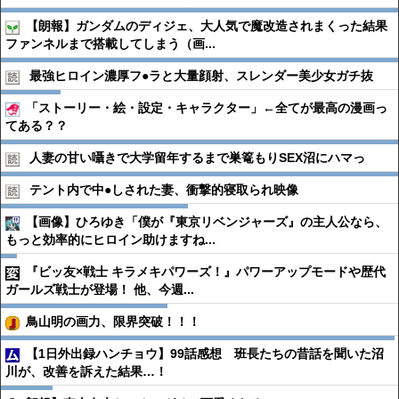
【朗報】ガンダムのディジェ、大人気で魔改造されまくった結果
ファンネルまで搭載してしまう（画...
最強ヒロイン濃厚フ●︎ラと大量顔射、スレンダー美少女ガチ抜
「ストーリー・絵・設定・キャラクター」←全てが最高の漫画っ
てある？？
人妻の甘い囁きで大学留年するまで巣篭もりSEX沼にハマっ
テント内で中●︎しされた妻、衝撃的寝取られ映像
【画像】ひろゆき「僕が『東京リベンジャーズ』の主人公なら、
もっと効率的にヒロイン助けますね...
『ビッ友×戦士 キラメキパワーズ！』パワーアップモードや歴代
ガールズ戦士が登場！ 他、今週...
鳥山明の画力、限界突破！！！
【1日外出録ハンチョウ】99話感想 班長たちの昔話を聞いた沼
川が、改善を訴えた結果…！