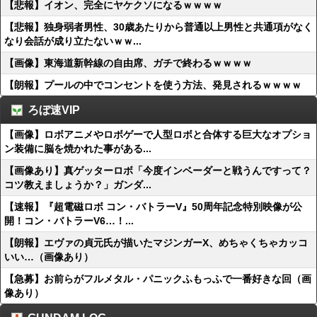
【悲報】イオン、完全にヤケクソになるｗｗｗｗ
【悲報】独身弱者男性、30歳あたりから普通以上男性と共通項がなく
なり会話が成り立たないｗｗ...
【画像】東海道新幹線の自由席、ガチで終わるｗｗｗｗ
【朗報】プールの中でコンセントを使う方法、発見されるｗｗｗｗ
ろぼ速VIP
【画像】ロボアニメやロボゲーで人型ロボと合体する巨大なオプショ
ン装備に脳を焼かれた事がある...
【画像あり】真ゲッターロボ「今度インベーダーと戦うんですって？
コツ教えましょうか？」ガンダ...
【速報】『超電磁ロボ コン・バトラーV』50周年記念特別映像が公
開！コン・バトラーV6…！...
【朗報】エヴァの貞元氏が描いたマジンガーX、めちゃくちゃカッコ
いい…（画像あり）
【急募】お前らがフルメタル・パニックふもっふで一番好きな回（画
像あり）