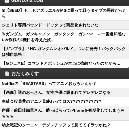
GUNDAM.LOG
※【SEED】もしもアズラエルがMSに乗って戦うタイプの悪役だった
ら
ジェリド専用バウンド・ドックって商品化されないな
※ガンダム ガンキャノン ガンタンク ガン○○○ ←一番違和感な
いV作戦の4機目を考えた奴...
【ガンプラ】「HG ガンダムレオパルド」ついに発売！バックパック
は独自規格！
【GジェネE】コマンドとボッシュが本当に強敵だったのだから…
おたくみくす
Netflixの「BEASTARS」ってアニメおもろいんか？
【画像】謎のおっさん、女性声優に囲まれてデレデレになる
生徒会役員共のアニメ見終わってロス????????????
声優・前田佳織里さん、酔っぱらってiPhoneを初期化してしまうｗ
ｗｗｗ
幼女戦記のターニャ・デグレチャフって見ててイラつかね？