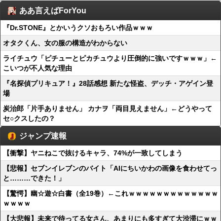
ああ言えばForYou
『Dr.STONE』とかいうクソおもろい作品ｗｗｗ
オタクくん、女の服の構造がわからない
ライチュウ「ピチューとピカチュウより圧倒的に強いですｗｗｗ」←
こいつが不人気な理由
『名探偵プリキュア！』28話感想 新たな怪盗、デッチ・アゲイン登
場
炭治郎「片手ありません」 カナヲ「両目見えません」←どうやって
セ○クスしたの？
ジャンプ速報
【衝撃】ヤニねこで抜けるキャラ、74%が一致してしまう
【悲報】セブンイレブンのバイト「AIにちいかわの画像を食わせてっ
と………できた！」
【驚愕】幽☆遊☆白書（全19巻）←これｗｗｗｗｗｗｗｗｗｗｗｗｗ
ｗｗｗｗ
【大悲報】未来で待ってる女さん、あまりにも多すぎて大渋滞にｗｗ