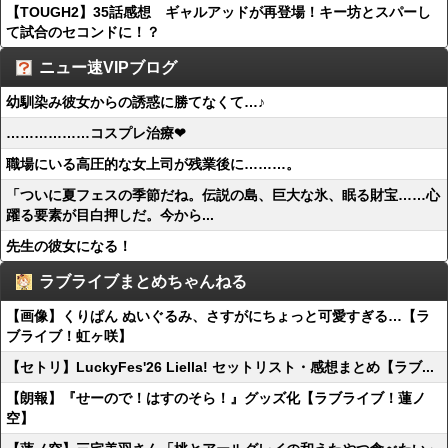
【TOUGH2】35話感想 ギャルアッドが再登場！キー坊とスパーし
て試合のセコンドに！？
ニュー速VIPブログ
幼馴染み彼女からの誘惑に勝てなくて…♪
………………コスプレ治療❤
職場にいる高圧的な女上司が残業後に………。
「ついに夏フェスの季節だね。伝説の島、巨大な氷、眠る財宝……心
躍る要素が目白押しだ。今から...
先生の彼女になる！
ラブライブまとめちゃんねる
【画像】くりぱん ぬいぐるみ、さすがにちょっと可愛すぎる…【ラ
ブライブ！虹ヶ咲】
【セトリ】LuckyFes'26 Liella! セットリスト・感想まとめ【ラブ...
【朗報】『せーので！はすのそら！』グッズ化【ラブライブ！蓮ノ
空】