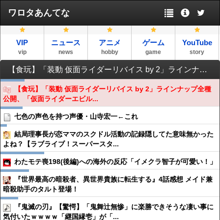
ワロタあんてな
VIP
ニュース
アニメ
ゲーム
YouTube
vip
news
hobby
game
story
【食玩】「装動 仮面ライダーリバイス by 2」ラインナップ全種公開、「仮面ライダーエビル バットゲノム」も情報公開
【食玩】「装動 仮面ライダーリバイス by 2」ラインナップ全種
公開、「仮面ライダーエビル...
七色の声色を持つ声優・山寺宏一←これ
結局理事長が恋ママのスクドル活動の記録隠してた意味無かった
よね？【ラブライブ！スーパースタ...
わたモテ喪198(後編)への海外の反応「イメクラ智子が可愛い！」
『世界最高の暗殺者、異世界貴族に転生する』4話感想 メイド兼
暗殺助手のタルト登場！
『鬼滅の刃』【驚愕】「鬼舞辻無惨」に楽勝できそうな凄い事に
気付いたｗｗｗｗ「継国縁壱」が「...