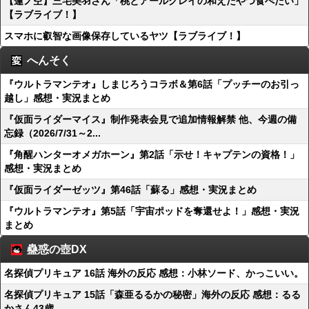
【蓮ノ空】三宅美羽さん「桃とアールグレイの和えたやつ食べたい」
【ラブライブ！】
スマホに叡智な画像保存しているヤツ【ラブライブ！】
へんそく
『ウルトラマンテオ』しまじろうコラボ＆第6話「プッチーのお引っ
越し」感想・実況まとめ
『仮面ライダーマイス』制作発表会見で追加情報解禁 他、今週の備
忘録（2026/7/31～2...
『角醒ハンターオメガホーン』第2話「示せ！キャプテンの資格！」
感想・実況まとめ
『仮面ライダーゼッツ』第46話「蘇る」感想・実況まとめ
『ウルトラマンテオ』第5話「宇宙ポッドを奪還せよ！」感想・実況
まとめ
蠱惑の壺DX
名探偵プリキュア 16話 海外の反応 感想：小林ソード、かっこいい。
名探偵プリキュア 15話「森亜るるかの秘密」海外の反応 感想：るる
かさん43歳…