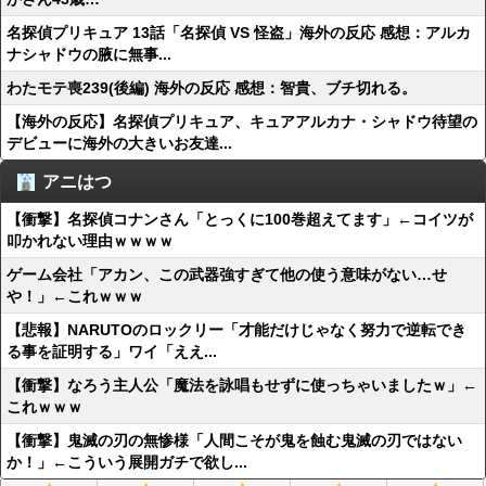
名探偵プリキュア 13話「名探偵 VS 怪盗」海外の反応 感想：アルカ
ナシャドウの腋に無事...
わたモテ喪239(後編) 海外の反応 感想：智貴、ブチ切れる。
【海外の反応】名探偵プリキュア、キュアアルカナ・シャドウ待望の
デビューに海外の大きいお友達...
アニはつ
【衝撃】名探偵コナンさん「とっくに100巻超えてます」←コイツが
叩かれない理由ｗｗｗｗ
ゲーム会社「アカン、この武器強すぎて他の使う意味がない…せ
や！」←これｗｗｗ
【悲報】NARUTOのロックリー「才能だけじゃなく努力で逆転でき
る事を証明する」ワイ「ええ...
【衝撃】なろう主人公「魔法を詠唱もせずに使っちゃいましたｗ」←
これｗｗｗ
【衝撃】鬼滅の刃の無惨様「人間こそが鬼を蝕む鬼滅の刃ではない
か！」←こういう展開ガチで欲し...