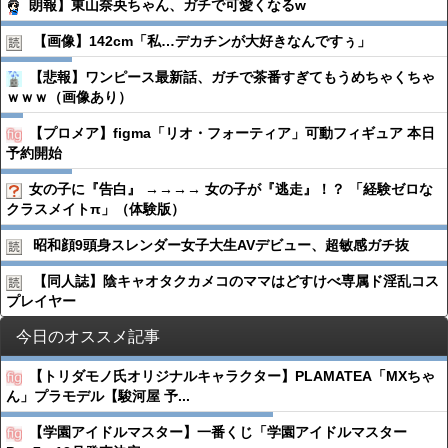
朗報】東山奈央ちゃん、ガチで可愛くなるw
【画像】142cm「私…デカチンが大好きなんですぅ」
【悲報】ワンピース最新話、ガチで茶番すぎてもうめちゃくちゃ
ｗｗｗ（画像あり）
【プロメア】figma「リオ・フォーティア」可動フィギュア 本日
予約開始
女の子に『告白』 →→→→ 女の子が『逃走』！？ 「経験ゼロな
クラスメイトπ」（体験版）
昭和顔9頭身スレンダー女子大生AVデビュー、超敏感ガチ抜
【同人誌】陰キャオタクカメコのママはどすけべ専属ド淫乱コス
プレイヤー
今日のオススメ記事
【トリダモノ氏オリジナルキャラクター】PLAMATEA「MXちゃ
ん」プラモデル【駿河屋 予...
【学園アイドルマスター】一番くじ「学園アイドルマスター