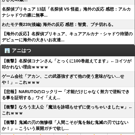
名探偵プリキュア 13話「名探偵 VS 怪盗」海外の反応 感想：アルカ
ナシャドウの腋に無事...
わたモテ喪239(後編) 海外の反応 感想：智貴、ブチ切れる。
【海外の反応】名探偵プリキュア、キュアアルカナ・シャドウ待望の
デビューに海外の大きいお友達...
アニはつ
【衝撃】名探偵コナンさん「とっくに100巻超えてます」←コイツが
叩かれない理由ｗｗｗｗ
ゲーム会社「アカン、この武器強すぎて他の使う意味がない…せ
や！」←これｗｗｗ
【悲報】NARUTOのロックリー「才能だけじゃなく努力で逆転でき
る事を証明する」ワイ「ええ...
【衝撃】なろう主人公「魔法を詠唱もせずに使っちゃいましたｗ」←
これｗｗｗ
【衝撃】鬼滅の刃の無惨様「人間こそが鬼を蝕む鬼滅の刃ではない
か！」←こういう展開ガチで欲し...