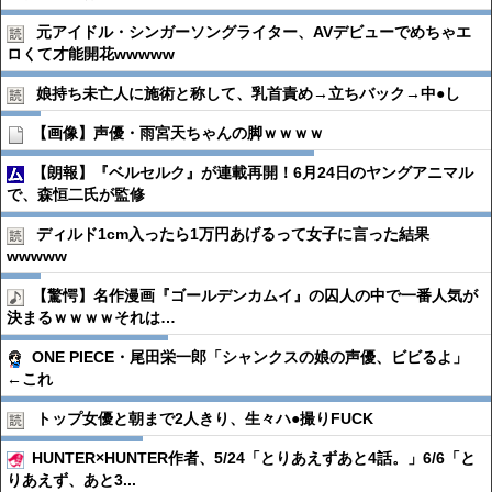
元アイドル・シンガーソングライター、AVデビューでめちゃエ
ロくて才能開花wwwww
娘持ち未亡人に施術と称して、乳首責め→立ちバック→中●︎し
【画像】声優・雨宮天ちゃんの脚ｗｗｗｗ
【朗報】『ベルセルク』が連載再開！6月24日のヤングアニマル
で、森恒二氏が監修
ディルド1cm入ったら1万円あげるって女子に言った結果
wwwww
【驚愕】名作漫画『ゴールデンカムイ』の囚人の中で一番人気が
決まるｗｗｗｗそれは…
ONE PIECE・尾田栄一郎「シャンクスの娘の声優、ビビるよ」
←これ
トップ女優と朝まで2人きり、生々ハ●︎撮りFUCK
HUNTER×HUNTER作者、5/24「とりあえずあと4話。」6/6「と
りあえず、あと3...