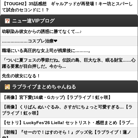
【TOUGH2】35話感想 ギャルアッドが再登場！キー坊とスパーし
て試合のセコンドに！？
ニュー速VIPブログ
幼馴染み彼女からの誘惑に勝てなくて…♪
………………コスプレ治療❤
職場にいる高圧的な女上司が残業後に………。
「ついに夏フェスの季節だね。伝説の島、巨大な氷、眠る財宝……心
躍る要素が目白押しだ。今から...
先生の彼女になる！
ラブライブまとめちゃんねる
【画像】宮下愛(16歳・Gカップ)【ラブライブ！虹ヶ咲】
【画像】くりぱん ぬいぐるみ、さすがにちょっと可愛すぎる…【ラ
ブライブ！虹ヶ咲】
【セトリ】LuckyFes'26 Liella! セットリスト・感想まとめ【ラブ...
【朗報】『せーので！はすのそら！』グッズ化【ラブライブ！蓮ノ