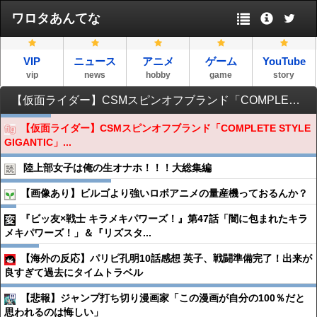
ワロタあんてな
VIP
ニュース
アニメ
ゲーム
YouTube
vip
news
hobby
game
story
【仮面ライダー】CSMスピンオフブランド「COMPLETE STYLE GIGANTIC」誕生！詳細は6月16日公開
【仮面ライダー】CSMスピンオフブランド「COMPLETE STYLE
GIGANTIC」...
陸上部女子は俺の生オナホ！！！大総集編
【画像あり】ビルゴより強いロボアニメの量産機っておるんか？
『ビッ友×戦士 キラメキパワーズ！』第47話「闇に包まれたキラ
メキパワーズ！」＆『リズスタ...
【海外の反応】パリピ孔明10話感想 英子、戦闘準備完了！出来が
良すぎて過去にタイムトラベル
【悲報】ジャンプ打ち切り漫画家「この漫画が自分の100％だと
思われるのは悔しい」