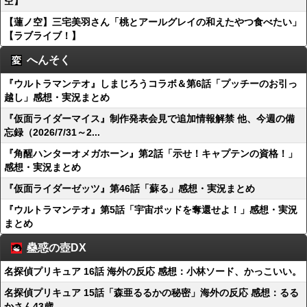
空】
【蓮ノ空】三宅美羽さん「桃とアールグレイの和えたやつ食べたい」
【ラブライブ！】
へんそく
『ウルトラマンテオ』しまじろうコラボ＆第6話「プッチーのお引っ
越し」感想・実況まとめ
『仮面ライダーマイス』制作発表会見で追加情報解禁 他、今週の備
忘録（2026/7/31～2...
『角醒ハンターオメガホーン』第2話「示せ！キャプテンの資格！」
感想・実況まとめ
『仮面ライダーゼッツ』第46話「蘇る」感想・実況まとめ
『ウルトラマンテオ』第5話「宇宙ポッドを奪還せよ！」感想・実況
まとめ
蠱惑の壺DX
名探偵プリキュア 16話 海外の反応 感想：小林ソード、かっこいい。
名探偵プリキュア 15話「森亜るるかの秘密」海外の反応 感想：るる
かさん43歳…