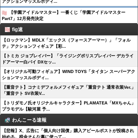
アクションマッスルボディ...
【学園アイドルマスター】一番くじ「学園アイドルマスター
Part7」12月発売決定
fig速
【ロックマン】MDLX「エックス（フォースアーマー）」「フォル
テ」アクションフィギュア【彩...
【トミカ ジョブレイバー】「ライジングポリスブレイバー デカライ
ドアーマー白バイ DXセッ...
【オリジナル可動フィギュア】WIND TOYS「タイタン スーパーアク
ションマッスルボディ...
【重音テト】コナミデフォルメフィギュア「重音テト 通常衣装Ver.」
「重音テト SV衣装V...
【トリダモノ氏オリジナルキャラクター】PLAMATEA「MXちゃん」
プラモデル【駿河屋 予...
わんこーる速報
【悲報】X、広告に「個人向け国債」購入アピールポストが投稿され
始める。税金そんな事に使って...