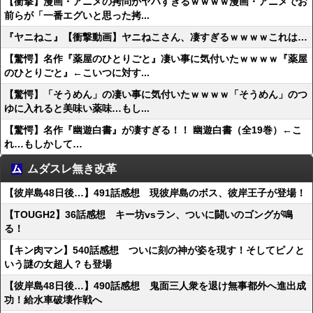
【衝撃】漫画・アニメの拷問がヤバすぎるｗｗｗｗ漫画・アニメでお
前らが「一番エグいと思った拷...
『ヤニねこ』【衝撃動画】ヤニねこさん、凄すぎるｗｗｗｗこれは…
【驚愕】名作『薬屋のひとりごと』凄い事に気付いたｗｗｗｗ『薬屋
のひとりごと』←こいつに対す...
【驚愕】「そうめん」の凄い事に気付いたｗｗｗｗ「そうめん」のつ
ゆに入れると美味い薬味…もし...
【驚愕】名作『幽遊白書』が凄すぎる！！ 幽遊白書（全19巻）←こ
れ…もしかして…
ムダスレ無き改革
【彼岸島48日後…】491話感想 現彼岸島のボス、彼岸王子が登場！
【TOUGH2】36話感想 キー坊vsラン、ついに闘いのゴングが鳴
る！
【キン肉マン】540話感想 ついに刻の神が姿を現す！そしてピノと
いう謎の女超人？も登場
【彼岸島48日後…】490話感想 鬼面三人衆を退け無事都外へ進出成
功！給水車破壊作戦へ