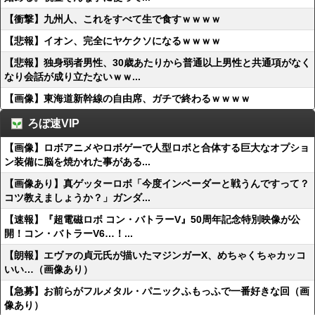
【衝撃】九州人、これをすべて生で食すｗｗｗｗ
【悲報】イオン、完全にヤケクソになるｗｗｗｗ
【悲報】独身弱者男性、30歳あたりから普通以上男性と共通項がなく
なり会話が成り立たないｗｗ...
【画像】東海道新幹線の自由席、ガチで終わるｗｗｗｗ
ろぼ速VIP
【画像】ロボアニメやロボゲーで人型ロボと合体する巨大なオプショ
ン装備に脳を焼かれた事がある...
【画像あり】真ゲッターロボ「今度インベーダーと戦うんですって？
コツ教えましょうか？」ガンダ...
【速報】『超電磁ロボ コン・バトラーV』50周年記念特別映像が公
開！コン・バトラーV6…！...
【朗報】エヴァの貞元氏が描いたマジンガーX、めちゃくちゃカッコ
いい…（画像あり）
【急募】お前らがフルメタル・パニックふもっふで一番好きな回（画
像あり）