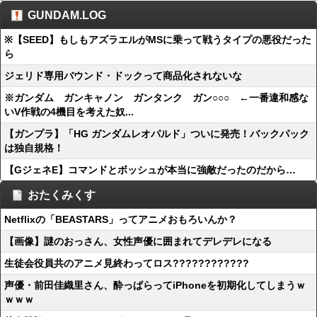
GUNDAM.LOG
※【SEED】もしもアズラエルがMSに乗って戦うタイプの悪役だった
ら
ジェリド専用バウンド・ドックって商品化されないな
※ガンダム ガンキャノン ガンタンク ガン○○○ ←一番違和感な
いV作戦の4機目を考えた奴...
【ガンプラ】「HG ガンダムレオパルド」ついに発売！バックパック
は独自規格！
【GジェネE】コマンドとボッシュが本当に強敵だったのだから…
おたくみくす
Netflixの「BEASTARS」ってアニメおもろいんか？
【画像】謎のおっさん、女性声優に囲まれてデレデレになる
生徒会役員共のアニメ見終わってロス????????????
声優・前田佳織里さん、酔っぱらってiPhoneを初期化してしまうｗ
ｗｗｗ