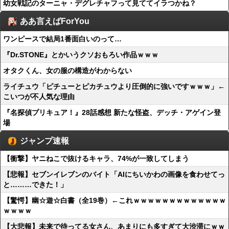
幼女戦記のターニャ・デグレチャフって見ててイラつかね？
ああ言えばForYou
ワンピースで結局1番面白いのって…
『Dr.STONE』とかいうクソおもろい作品ｗｗｗ
オタクくん、女の服の構造がわからない
ライチュウ「ピチューとピカチュウより圧倒的に強いですｗｗｗ」←
こいつが不人気な理由
『名探偵プリキュア！』28話感想 新たな怪盗、デッチ・アゲイン登
場
ジャンプ速報
【衝撃】ヤニねこで抜けるキャラ、74%が一致してしまう
【悲報】セブンイレブンのバイト「AIにちいかわの画像を食わせてっ
と………できた！」
【驚愕】幽☆遊☆白書（全19巻）←これｗｗｗｗｗｗｗｗｗｗｗｗｗ
ｗｗｗｗ
【大悲報】未来で待ってる女さん、あまりにも多すぎて大渋滞にｗｗ