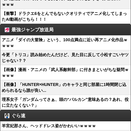
ｗｗｗ
【衝撃】ドラクエ6をとんでもないクオリティでアニメ化してしまっ
たAI動画がこちら！！！
最強ジャンプ放送局
アニメ「ダイの大冒険」という、100点満点に近い再アニメ化作品ｗ
ｗｗｗ
今更「トリコ」読み始めたんだけど、見た目に反して小松すごいヤツ
じゃない？？
【画像】漫画・アニメの「武人系敵幹部」に付きまといがちな疑問ｗ
ｗｗｗ
【画像】「HUNTER×HUNTER」のキャラと同じ部屋に1時間閉じ込
められるなら誰が良い...
理系女子「ガンダムってさぁ、頭の“バルカン”意味あるの？あれ、役
に立たなくない？」
ぐら速
羊宮妃那さん、ヘッドドレス姿がかわいいｗｗｗｗ