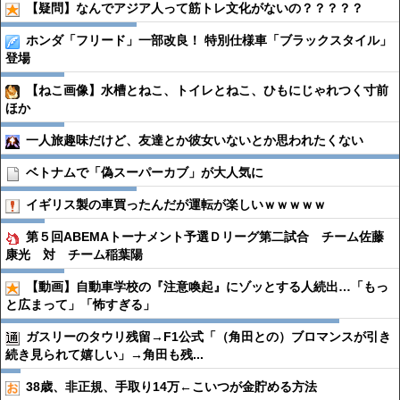
【疑問】なんでアジア人って筋トレ文化がないの？？？？？
ホンダ「フリード」一部改良！ 特別仕様車「ブラックスタイル」
登場
【ねこ画像】水槽とねこ、トイレとねこ、ひもにじゃれつく寸前
ほか
一人旅趣味だけど、友達とか彼女いないとか思われたくない
ベトナムで「偽スーパーカブ」が大人気に
イギリス製の車買ったんだが運転が楽しいｗｗｗｗｗ
第５回ABEMAトーナメント予選Ｄリーグ第二試合 チーム佐藤
康光 対 チーム稲葉陽
【動画】自動車学校の『注意喚起』にゾッとする人続出…「もっ
と広まって」「怖すぎる」
ガスリーのタウリ残留→F1公式「（角田との）ブロマンスが引き
続き見られて嬉しい」→角田も残...
38歳、非正規、手取り14万←こいつが金貯める方法