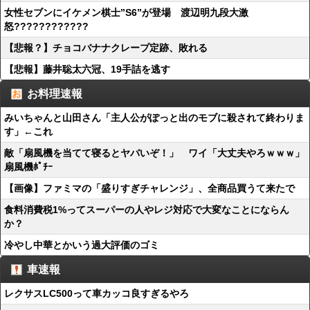
女性セブンにイケメン棋士”S6”が登場 渡辺明九段大激
怒????????????
【悲報？】チョコバナナクレープ定跡、敗れる
【悲報】藤井聡太六冠、19手詰を逃す
お料理速報
みいちゃんと山田さん「主人公がぽっと出のモブに殺されて終わりま
す」←これ
敵「扇風機を当てて寝るとヤバいぞ！」 ワイ「大丈夫やろｗｗｗ」
扇風機ﾎﾟﾁｰ
【画像】ファミマの「盛りすぎチャレンジ」、全商品買うて来たで
食料消費税1%ってスーパーの人やレジ対応で大変なことにならん
か？
冷やし中華とかいう過大評価のゴミ
車速報
レクサスLC500って車カッコ良すぎるやろ