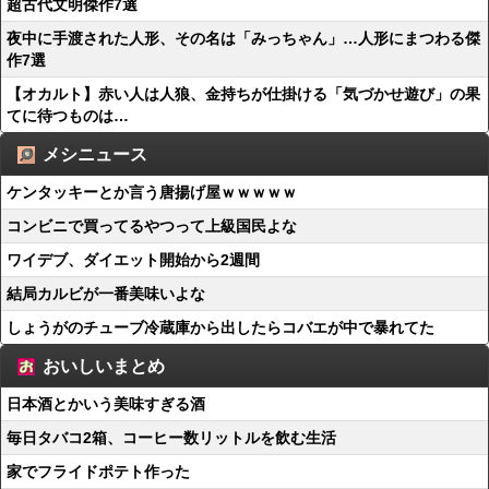
超古代文明傑作7選
夜中に手渡された人形、その名は「みっちゃん」…人形にまつわる傑
作7選
【オカルト】赤い人は人狼、金持ちが仕掛ける「気づかせ遊び」の果
てに待つものは…
メシニュース
ケンタッキーとか言う唐揚げ屋ｗｗｗｗｗ
コンビニで買ってるやつって上級国民よな
ワイデブ、ダイエット開始から2週間
結局カルビが一番美味いよな
しょうがのチューブ冷蔵庫から出したらコバエが中で暴れてた
おいしいまとめ
日本酒とかいう美味すぎる酒
毎日タバコ2箱、コーヒー数リットルを飲む生活
家でフライドポテト作った