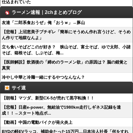
仕込まれていた
ラーメン速報｜2chまとめブログ
友達「二郎系食おうぜ」俺「おうｗ」→豚山
【悲報】上沼恵美子ブチギレ「簡単にそうめん作れ言うけど、そうめ
ん作りて地獄なんよ」
立ち食いそばどこのが好き？ 狭山そば、富士そば、ゆで太郎、小諸
そば、箱根そば、しぶそば、梅...
【医師解説】飲酒後の「締めのラーメン欲」の原因は？ 脳の錯覚と
真実
冷やし中華と冷麺一緒にするやつなんなん？
サイ速
【朗報】マツダ、新型CX-5が売れて黒字転換！！
【悲報】日産e-power、無給油で1980km走行しギネス記録を達
成！！→スタート地点ボ...
【動画】中国の電動バイクが発火炎上
BYDの軽EVラッコ、補助金たった15万円…日本法人社長「何をすれ