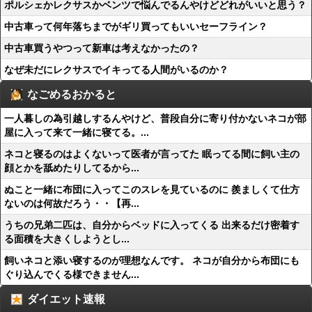
ポルシェかレクサスかベンツで悩んでるんやけどどれがいいと思う？
中古車って何年落ちまでがギリ買ってもいいセーフライン？
中古車買うやつって新車は考えなかったの？
なぜ未だにレクサスでイキってる人間がいるのか？
なごめるおかると
一人暮しの為引越しするんやけど、普段自分に寄り付かないネコが部
屋に入って来て一緒に寝てる。...
ネコと寝るのはよくないって医者が言ってた 眠ってる間に飼い主の
顔とかを舐めたりしてるから...
ぬこと一緒に布団に入ってこのスレを見ているのに 羨ましくて仕方
ないのは何故だろう・・【再...
うちの兄弟二匹は、自分からベッドに入ってくる 出来るだけ密着す
る面積を大きくしようとし...
飼いネコと添い寝するのが理想なんです。 ネコが自分から布団にも
ぐり込んでくる様できません...
ダイエット速報