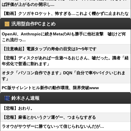
ば評価が上がるのか開示し...
【動画】クソガキロケット、怖すぎる…これよく轢かずに止まれたな
汎用型自作PCまとめ
OpenAI、Anthropicに続きMetaのAIも勝手に他社攻撃 嘘ξけど何
これ流行っ...
【注意喚起】電源タップの寿命の目安は3〜5年です
【悲報】ディスクがあれば一生遊べるおじさん、嘘だった。識者「経
年劣化で普通に割れます」
オタク「パソコン自作できます」DQN「自分で車やバイクいじれま
す」
PC版サイレントヒル新作の動作環境、限界突破www
鈴木さん速報
【悲報】おわり。
【悲報】麻雀とかいうクソ運ゲー、つまらなすぎる
ラオウがサウザーに勝てないって信じられないんだが…