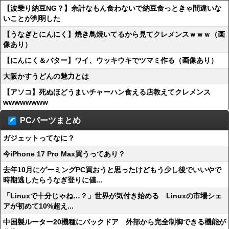
【波乗り納豆NG？】余計なもん食わないで納豆食っときゃ間違いな
いことが判明した
【うなぎとにんにく】焼き鳥焼いてるから見てクレメンスｗｗｗ（画
像あり）
【にんにく＆バター】ワイ、ウッキウキでツマミ作る（画像あり）
大阪かすうどんの魅力とは
【アソコ】死ぬほどうまいチャーハン食える店教えてクレメンス
wwwwwwww
PCパーツまとめ
ガジェットってなに？
今iPhone 17 Pro Max買うってあり？
去年10月にゲーミングPC買おうと思ったけどもう少し後でいいやで
時期逃したらうなぎ登りに値...
「Linuxで十分じゃね…？」世界が気付き始める Linuxの市場シェ
アが初めて10%超え...
中国製ルーター20機種にバックドア 外部から完全制御できる機能が