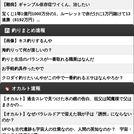
【難病】ギャンブル依存症ワイくん、治したい
宝くじ1等1億円1000万分の1、ルーレットで赤だけに1万円賭けて13
連勝（8192万円）...
釣りまとめ速報
【画像】キス釣りするんや
海釣りって何が楽しいの？
釣りと生活のバランスが一番取れる職業はなんだ
お手軽釣具作ったやで
クロダイ釣りたいんやがこの中で一番釣れるエサはなんやろか？
オカルト速報
【オカルト】過去スレで見つけた水の鏡の告白、祖父は閻魔様で父は
まさかの…
【オカルト】なぜパラレルドアで迎えた我が子は「誘拐」にならない
のか？
UFOも古代遺跡も宇宙人の仕業なのか、人間の英知なのか？ 宇宙・