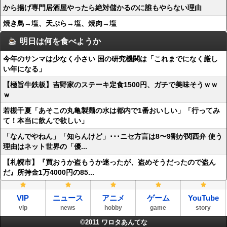
から揚げ専門居酒屋やったら絶対儲かるのに誰もやらない理由
焼き鳥→塩、天ぷら→塩、焼肉→塩
明日は何を食べようか
今年のサンマは少なく小さい 国の研究機関は「これまでになく厳し
い年になる」
【極旨牛鉄板】吉野家のステーキ定食1500円、ガチで美味そうｗｗ
ｗ
若槻千夏「あそこの丸亀製麺の水は都内で1番おいしい」「行ってみ
て！本当に飲んで欲しい」
「なんでやねん」「知らんけど」･･･ニセ方言は8〜9割が関西弁 使う
理由はネット世界の「優...
【札幌市】『買おうか盗もうか迷ったが、盗めそうだったので盗ん
だ』所持金1万4000円の85...
VIP
ニュース
アニメ
ゲーム
YouTube
vip
news
hobby
game
story
©2011
ワロタあんてな