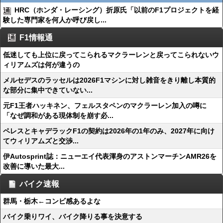
HRC（ホンダ・レーシング）折原氏「以前のF1プロジェクトを経
験した専門家を何人か呼び戻し...
F1情報通
低迷しても上位に戻ってこられるマクラーレンと戻ってこられないウ
ィリアムズは何が違うの
メルセデスのラッセルは2026F1マシンに対し雑音をきり離し本質的
な部分に集中できていない...
元F1王者ハッキネン、フェルスタペンのマクラーレン加入の噂に
「なぜ調和がある現体制を崩す必...
ペレスとキャデラックF1の契約は2026年の1年のみ、2027年に向け
てウィリアムズと交渉...
伊Autosprint誌：ニューエイ代表渾身のアストンマーチンAMR26を
改善に導いた最大...
バイク速報
群馬・栃木←コンビ感あるよな
バイク乗りワイ、バイク降りる事を決意する