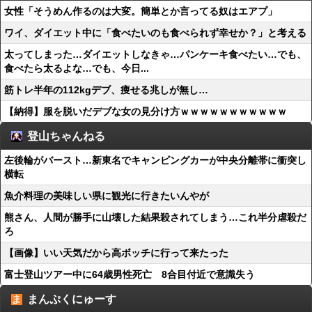
女性「そうめん作るのは大変。簡単とか言ってる奴はエアプ」
ワイ、ダイエット中に「食べたいのも食べられず幸せか？」と考える
太ってしまった…ダイエットしなきゃ…パンケーキ食べたい…でも、
食べたら太るよな…でも、今日...
筋トレ半年の112kgデブ、痩せる兆しが無し…
【納得】服を脱いだデブな女の見分け方ｗｗｗｗｗｗｗｗｗｗｗ
登山ちゃんねる
左後輪がバースト…新東名でキャンピングカーが中央分離帯に衝突し
横転
魚介料理の美味しい県に観光に行きたいんやが
熊さん、人間が勝手に山壊した結果殺されてしまう…これ半分虐殺だ
ろ
【画像】いい天気だから高ボッチに行って来たった
富士登山ツアー中に64歳男性死亡 8合目付近で意識失う
まんぷくにゅーす