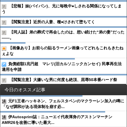
【悲報】妹(パイパン)、兄に毎晩中●︎しされる関係になってしま
う
【閲覧注意】近所の人妻、種●︎けされて堕ちてく
【同人誌】弟の葬式で再会したのは、想い続けた“弟の妻”だった
――。
【画像あり】お前らの貼るラーメン画像ってどれもこれもきたね
ぇよな
負債総額1兆円超 マレリ(旧カルソニックカンセイ) 民事再生法
適用を申請
【閲覧注意】大嫌いな男に何度も絶頂、屈辱50本番ハード祭
今日のオススメ記事
元F1王者ハッキネン、フェルスタペンのマクラーレン加入の噂に
「なぜ調和がある現体制を崩す必...
伊Autosprint誌：ニューエイ代表渾身のアストンマーチン
AMR26を改善に導いた最大...