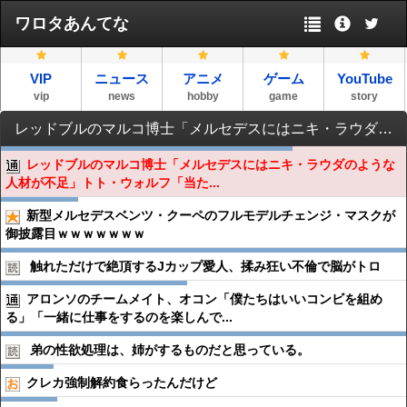
ワロタあんてな
VIP
ニュース
アニメ
ゲーム
YouTube
vip
news
hobby
game
story
レッドブルのマルコ博士「メルセデスにはニキ・ラウダのような人材が不足」トト・ウォルフ「当たっている...」
レッドブルのマルコ博士「メルセデスにはニキ・ラウダのような
人材が不足」トト・ウォルフ「当た...
新型メルセデスベンツ・クーペのフルモデルチェンジ・マスクが
御披露目ｗｗｗｗｗｗｗ
触れただけで絶頂するJカップ愛人、揉み狂い不倫で脳がトロ
アロンソのチームメイト、オコン「僕たちはいいコンビを組め
る」「一緒に仕事をするのを楽しんで...
弟の性欲処理は、姉がするものだと思っている。
クレカ強制解約食らったんだけど