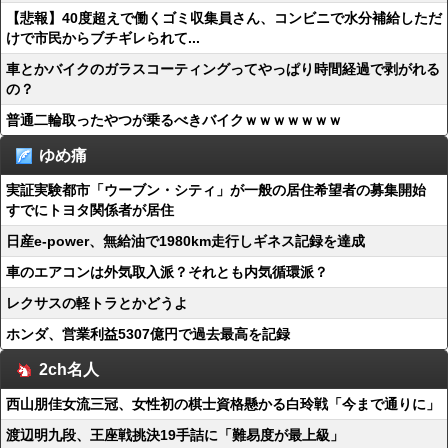
【悲報】40度超えで働くゴミ収集員さん、コンビニで水分補給しただ
けで市民からブチギレられて...
車とかバイクのガラスコーティングってやっぱり時間経過で剥がれる
の？
普通二輪取ったやつが乗るべきバイクｗｗｗｗｗｗｗ
ゆめ痛
実証実験都市「ウーブン・シティ」が一般の居住希望者の募集開始
すでにトヨタ関係者が居住
日産e-power、無給油で1980km走行しギネス記録を達成
車のエアコンは外気取入派？それとも内気循環派？
レクサスの軽トラとかどうよ
ホンダ、営業利益5307億円で過去最高を記録
2ch名人
西山朋佳女流三冠、女性初の棋士資格懸かる白玲戦「今まで通りに」
渡辺明九段、王座戦挑決19手詰に「難易度が最上級」