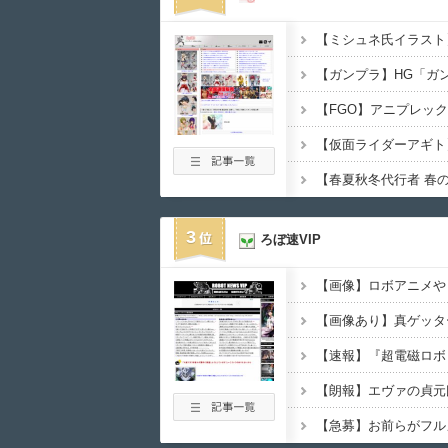
3
ろぼ速VIP