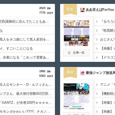
2023
6
ああ言えばForYou
7775
両津の2代目声優が木村昴(葛飾区に住んでたこともある)になると思う人
な
『暗黒騎
アメリカ「ヤニねこは黒人をネコ娘にして黒人差別を描いた社会派アニメだ」
メ、すごいことになる
【画像】新人声優さん、水着になる「これって需要ありますか？」
1882
8
最強ジャンプ放送
5363
覇権漫画ワンピースの主人公モンキー・D・ルフィさん、変わり果てた姿で発見される・・・
【悲報】週刊少年ジャンプさん、最大発行部数653万部から急降下でついに100万部を割ってしまうｗｗｗｗｗ
【超朗報】Amazonで「GANTZ」が全巻100円ｗｗｗｗｗｗｗｗｗｗ
ちいかわ映画見た客「モモンガかわいい????」ナガノ「ほなそろそろモモンガ■すで～」