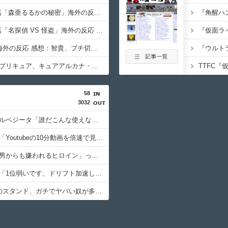
名探偵プリキュア 15話「森亜るるかの秘密」海外の反応 感想：るるかさん43歳…
名探偵プリキュア 13話「名探偵 VS 怪盗」海外の反応 感想：アルカナシャドウの腋に無事興奮する海外の紳士たち
わたモテ喪239(後編) 海外の反応 感想：智貴、ブチ切れる。
【海外の反応】名探偵プリキュア、キュアアルカナ・シャドウ待望のデビューに海外の大きいお友達もぷいきゅあがんばえ～してしまう
58
3032
【悲報】ドラゴンボールベジータ「誰だこんな使えないゴミを呼んだ奴は」ヤムチャ「はは…」←これｗｗｗ
【悲報】最近のキッズ「Youtubeの10分動画を倍速で見るぞ！効率効率ゥー！」←これええんかｗｗｗｗ
【朗報】じゃあ逆に「男からも嫌われるヒロイン」って誰がいるんだｗｗｗ
【朗報】マリオカート「1位弱いです、ドリフト加速します、排気量低いです」←こいつが覇権取った理由ｗｗｗ
【朗報】ジョジョ3部のスタンド、ガチでヤバい奴が多すぎるｗｗｗ