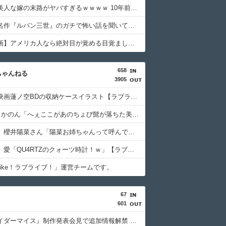
【衝撃】美人な嫁の末路がヤバすぎるｗｗｗｗ 10年前ヨッメ性行為中「あんっ！あぁ！いい！」→現在の嫁がこちら…ヤバすぎる…
【衝撃】名作『ルパン三世』のガチで怖い話を聞いてワイ震えが止まらない…これは…怖すぎる…
【衝撃動画】アメリカ人なら絶対目が覚める目覚まし時計がこちら…凄すぎる…
658
ちゃんねる
3905
【画像】映画蓮ノ空BDの収納ケースイラスト【ラブライブ！】
【Liella!】かのん「へぇここがあのちょび髭が落ちた美大かぁ」【ラブライブ！スーパースター!!】
【蓮ノ空】櫻井陽菜さん「陽菜お姉ちゃんって呼んで♡ 」← これ【ラブライブ！】
【虹ヶ咲】愛「QU4RTZのクォーツ時計！ｗ」【ラブライブ！】
！Like！ラブライブ！」運営チームです。
67
601
『仮面ライダーマイス』制作発表会見で追加情報解禁 他、今週の備忘録（2026/7/31～2026/8/6）