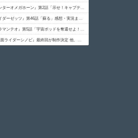
『角醒ハンターオメガホーン』第2話「示せ！キャプテンの資格！」感想・実況まとめ
『仮面ライダーゼッツ』第46話「蘇る」感想・実況まとめ
『ウルトラマンテオ』第5話「宇宙ポッドを奪還せよ！」感想・実況まとめ
TTFC『仮面ライダーシノビ』最終回が制作決定 他、今週の備忘録（2026/7/24～2026/7/30）