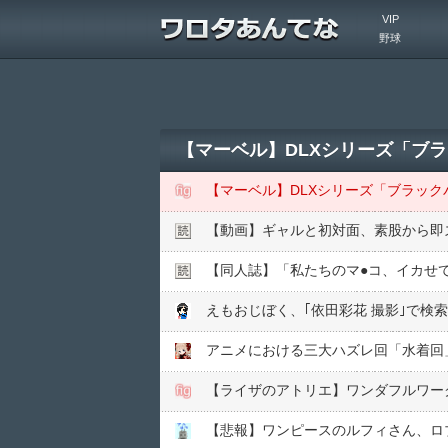
VIP
野球
【マーベル】DLXシリーズ「ブ
【マーベル】DLXシリーズ「ブラック
【動画】ギャルと初対面、素股から即ズ
【同人誌】「私たちのマ●︎コ、イカ
えもおじぼく、｢依田彩花 撮影｣で検
アニメにおける三大ハズレ回「水着回
【ライザのアトリエ】ワンダフルワーク
【悲報】ワンピースのルフィさん、ロ