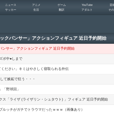
ニュース
アニメ
ゲーム
YouTube
芸
サッカー
生活
翻訳
アダルト
その
ラックパンサー」アクションフィギュア 近日予約開始
パンサー」アクションフィギュア 近日予約開始
ボ中●︎しまで
せてください」キミはやさしく寝取られる外伝
索して嫉妬で狂う・・・
」「野球回」
ス「ライザ (ライザリン・シュタウト) 」フィギュア 近日予約開始
ブルッチがガチでトラウマだったｗｗｗ（画像あり）