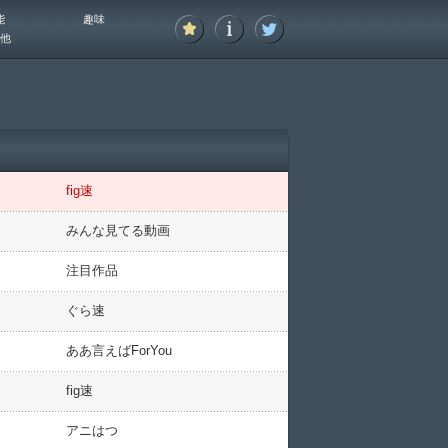
能
趣味
他
fig速
みんな見てる動画
注目作品
ぐら速
ああ言えばForYou
fig速
アニはつ