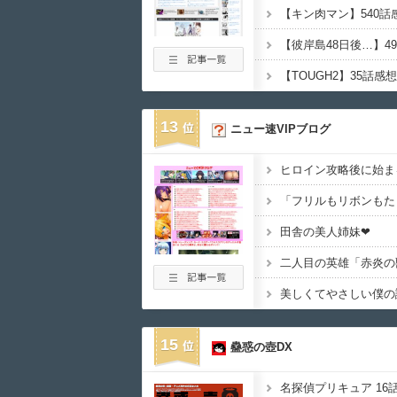
13
ニュー速VIPブログ
ヒロイン攻略後に始ま
田舎の美人姉妹❤
二人目の英雄「赤炎の
美しくてやさしい僕の
15
蠱惑の壺DX