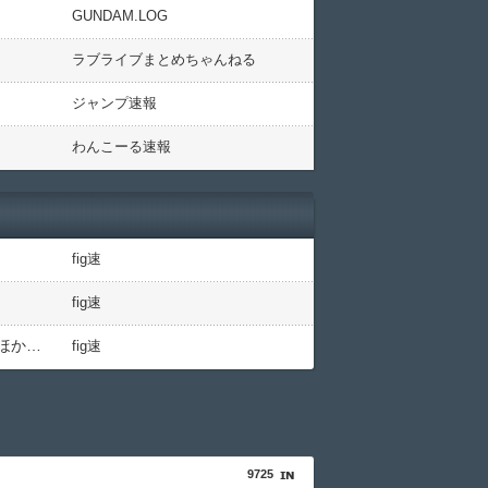
GUNDAM.LOG
ラブライブまとめちゃんねる
ジャンプ速報
わんこーる速報
fig速
fig速
【グッスマ出荷情報】ブルーアーカイブ ねんどろいど「百合園セイア」「竜華キサキ」「早瀬ユウカ(再販)」ほか【発売日決定】
fig速
9725