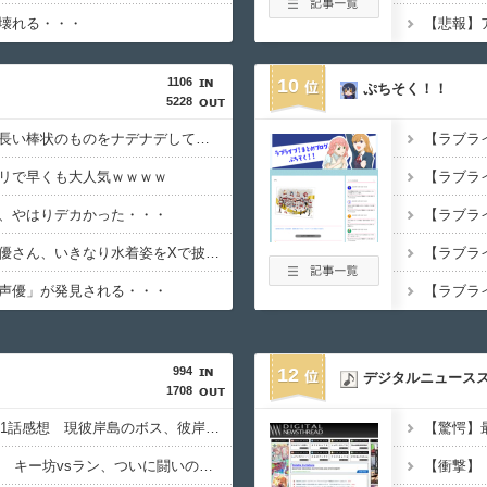
壊れる・・・
1106
10
ぷちそく！！
5228
鈴代紗弓さん、太くて長い棒状のものをナデナデしてしまう・・・
【ラブライ
リで早くも大人気ｗｗｗｗ
【ラブライ
、やはりデカかった・・・
【ラブライブ
【ウマ娘】新人女性声優さん、いきなり水着姿をXで披露ｗｗｗｗ
声優」が発見される・・・
994
12
デジタルニュース
1708
【彼岸島48日後…】491話感想 現彼岸島のボス、彼岸王子が登場！
【TOUGH2】36話感想 キー坊vsラン、ついに闘いのゴングが鳴る！