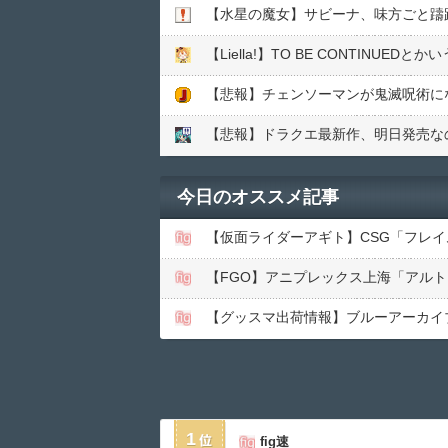
【水星の魔女】サビーナ、味方ごと躊
【Liella!】TO BE CONTINUE
【悲報】チェンソーマンが鬼滅呪術に
【悲報】ドラクエ最新作、明日発売な
今日のオススメ記事
【仮面ライダーアギト】CSG「フレ
【FGO】アニプレックス上海「アル
1
fig速