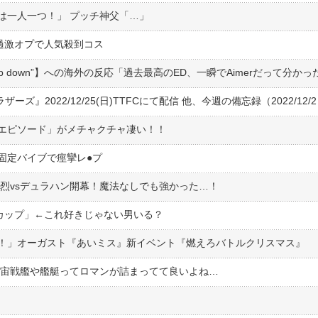
は一人一つ！」 プッチ神父「…」
過激オプで人気殺到コス
eep down”】への海外の反応「過去最高のED、一瞬でAimerだって分か
エピソード」がメチャクチャ凄い！！
定バイブで痙攣レ●︎プ
 烈vsデュラハン開幕！魔法なしでも強かった…！
Fカップ」←これ好きじゃない男いる？
！」オーガスト『あいミス』新イベント『燃えろバトルクリスマス』
宇宙戦艦や艦艇ってロマンが詰まってて良いよね…