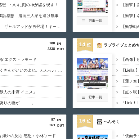
【キン肉マン】540話感想 ついに刻の神が姿を現す！そしてピノという謎の女超人？も登場
【彼岸島48日後…】490話感想 鬼面三人衆を退け無事都外へ進出成功！給水車破壊作戦へ
【TOUGH2】35話感想 ギャルアッドが再登場！キー坊とスパーして試合のセコンドに！？
780
14
ラブライブまとめ
2338
る‘エクストラモード’
「フリルもリボンもたくさんがいいのよね、ふふっ♪」対魔忍RPG・新イベント『バニーとヨミハラクライシス』
獣人の末裔 イニス」
誇りの妻が………。
「Link
97
16
へんそく
263
名探偵プリキュア 16話 海外の反応 感想：小林ソード、かっこいい。