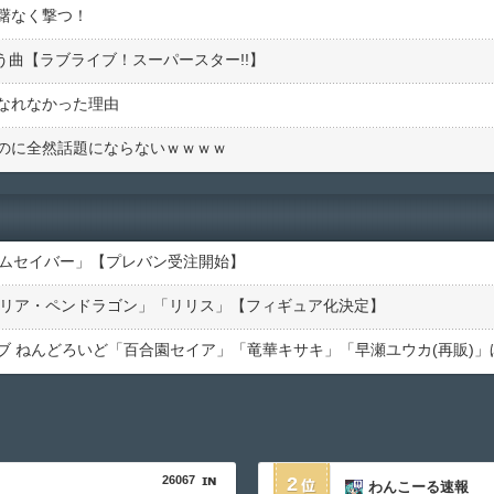
躇なく撃つ！
Dとかいう曲【ラブライブ！スーパースター!!】
なれなかった理由
のに全然話題にならないｗｗｗｗ
イムセイバー」【プレバン受注開始】
トリア・ペンドラゴン」「リリス」【フィギュア化決定】
26067
2
わんこーる速報