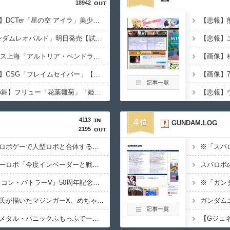
18942
【ミシュネ氏イラスト】DCTer「星の空 アイラ」美少女フィギュア【予約開始】
【ガンプラ】HG「ガンダムレオパルド」明日発売【試作・パッケージ画像追加】
【FGO】アニプレックス上海「アルトリア・ペンドラゴン」「リリス」【フィギュア化決定】
【画像】
【仮面ライダーアギト】CSG「フレイムセイバー」【プレバン受注開始】
【春夏秋冬代行者 春の舞】フリュー「花葉雛菊」「姫鷹さくら」プライズフィギュア【彩色原型公開】
4113
4
GUNDAM.LOG
2195
【画像】ロボアニメやロボゲーで人型ロボと合体する巨大なオプション装備に脳を焼かれた事がある奴ｗｗｗｗ
【画像あり】真ゲッターロボ「今度インベーダーと戦うんですって？コツ教えましょうか？」ガンダム「…」
【速報】『超電磁ロボ コン・バトラーV』50周年記念特別映像が公開！コン・バトラーV6…！？ビクトリーファイブのコン・バトラーV6じゃないか！！！（動画あり）
【朗報】エヴァの貞元氏が描いたマジンガーX、めちゃくちゃカッコいい…（画像あり）
【急募】お前らがフルメタル・パニックふもっふで一番好きな回（画像あり）