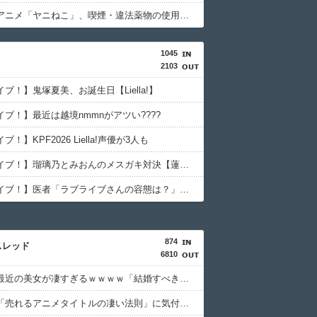
【悲報】アニメ「ヤニねこ」、喫煙・違法薬物の使用がBPOで問題視されるｗｗｗｗ
1045
2103
ブ！】鬼塚夏美、お誕生日【Liella!】
ブ！】最近は越境nmmnがアツい????
！】KPF2026 Liella!声優が3人も
【ラブライブ！】瑠璃乃とみおんのメスガキ対決【蓮ノ空】
【ラブライブ！】医者「ラブライブさんの容態は？」看護師「ひとまず落ち着いてます」
874
スレッド
6810
【驚愕】最近の美女が凄すぎるｗｗｗｗ「結婚すべき女の特徴」がこちら…
【衝撃】「売れるアニメタイトルの凄い法則」に気付いたｗｗｗｗこの法則は…凄すぎる…