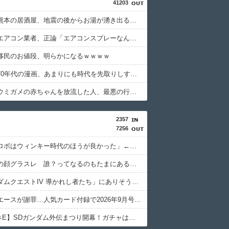
41203
【悲報】熊本の居酒屋、地震の後からお湯が湧き出るようになるｗｗｗｗ
【悲報】エアコン業者、正論「エアコンスプレーなんて使わない方がいい」ﾄﾞﾝｯ！
移民のお値段、明らかになるｗｗｗｗ
【画像】70年代の漫画、あまりにも時代を先取りしすぎていたｗｗｗｗ
【悲報】ウミガメの赤ちゃんを放流した人、最悪の行動だと叩かれるｗｗｗｗ
2357
7256
※「スパロボはウィンキー時代のほうが良かった」←具体的には？
スパロボの顔グラスレ 誰？ってなるのもたまにあるよな
※「ガンダムクエストIV 導かれし者たち」にありそうなこと
ガンダムエースが謝罪…人気カード付録で2026年9月号が全国的に入手困難に
【GジェネE】SDガンダム外伝まつり開幕！ガチャは来週かな？