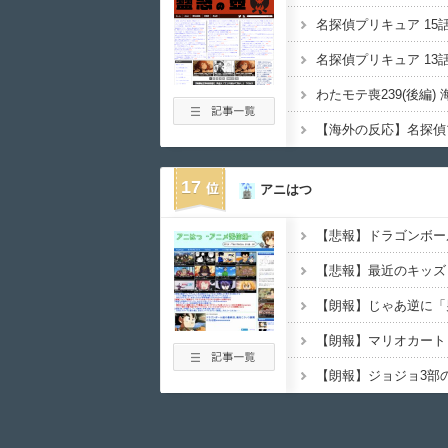
17
アニはつ