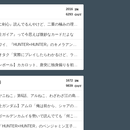
2016
6293
『るろうに剣心』読んでるんやけど、二重の極みの理屈が理解出来ない
士ガイア』って今思えば微妙なカードだよな
おじさんワイ、『HUNTER×HUNTER』のキメラアント編で号泣
【画像】オタク「実際にプレイしたらわかるけど、ライザは友達って感じで性的な目では見れないｗ」←これ
【ドラゴンボール】カカロット、唐突に独身煽りを初めてしまう…
1672
局
9839
アニメ「ヤニねこ」第6話、アルねこ、わざわざ江の島まで行ってゲロを吐くｗｗｗｗ【感想】
【機動戦士ガンダム】アムロ「俺は前から、シャアのパートナーには包容力のある女性が良いと思ってました」
【画像】ゴールデンカムイを勢いで読んでても「何こいつ…」ってなるシーンｗｗｗｗ
【画像】「HUNTER×HUNTER」のベンジャミン王子、強化系最強説ｗｗｗｗ