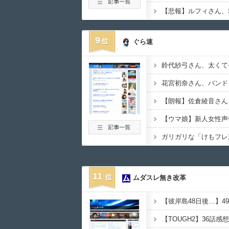
【悲報】ルフィさん、
9
ぐら速
花宮初奈さん、バンド
【朗報】佐倉綾音さん
ガリガリな「けもフレ
11
ムダスレ無き改革