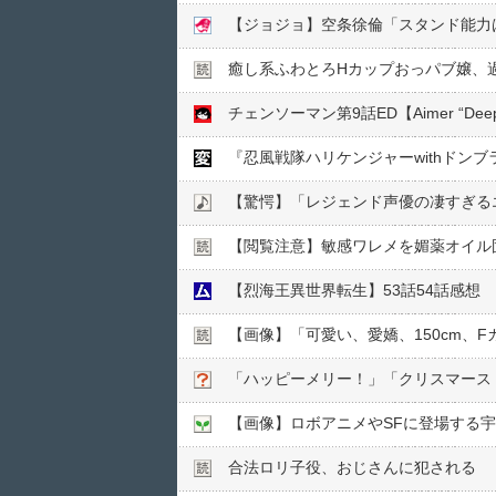
【ジョジョ】空条徐倫「スタンド能力
癒し系ふわとろHカップおっパブ嬢、
チェンソーマン第9話ED【Aimer “D
【驚愕】「レジェンド声優の凄すぎる
【閲覧注意】敏感ワレメを媚薬オイル固
【烈海王異世界転生】53話54話感想
【画像】「可愛い、愛嬌、150cm、
「ハッピーメリー！」「クリスマース
【画像】ロボアニメやSFに登場する
合法ロリ子役、おじさんに犯される