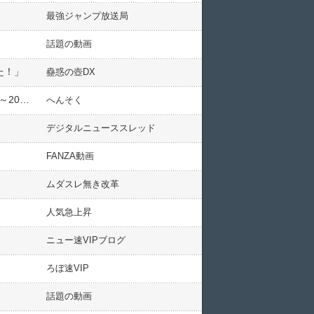
最強ジャンプ放送局
話題の動画
った！」
蠱惑の壺DX
『忍風戦隊ハリケンジャーwithドンブラザーズ』2022/12/25(日)TTFCにて配信 他、今週の備忘録（2022/12/2～2022/12/8）
へんそく
デジタルニューススレッド
FANZA動画
ムダスレ無き改革
人気急上昇
ニュー速VIPブログ
ろぼ速VIP
話題の動画