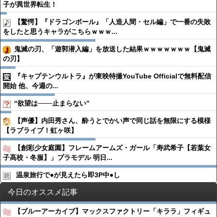
子が異世界転生！
【驚愕】『ドラゴンボール』「人造人間・セル編」で一番の失敗
をしたと思うキャラがこちらｗｗｗ...
鬼滅の刃、「遊郭潜入編」を放送した結果ｗｗｗｗｗｗｗ【鬼滅
の刃】
『キャプテンウルトラ』が東映特撮YouTube Officialで無料配信
開始 他、今週の...
“欲望は───止まらない”
【声優】内田秀さん、酔うとでかい声で同じ話を無限にする模様
【ラブライブ！虹ヶ咲】
【創彩少女庭園】フレームアームズ・ガール「寿武希子【若葉女
子高校・冬服】」プラモデル 明日...
温泉旅行で●︎が見えたら即3P中●︎し
今日のオススメ記事
【ブルーアーカイブ】マックスファクトリー「キララ」フィギュ