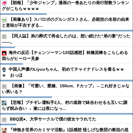
【朗報】「少年ジャンプ」漫画の一巻あたりの発行部数ランキン
グがこちらｗｗｗｗ
【画像あり】スパロボのグルンガストさん、必殺技の名前の由来
と意味が不吉すぎる…
【同人誌】弟の葬式で再会したのは、想い続けた“弟の妻”だった
――。
海外の反応【チェンソーマン125話感想】林檎泥棒をこらしめる
我らがヒーロー見参
中国人声優のLiyuuちゃん、初めてチャイナドレスを着るｗｗ
ｗ おっほ
【画像】「可愛い、愛嬌、150cm、Fカップ」←これ好きじゃな
い男いる？
【悲報】ブチギレ運転手2人、村の道路で鉢合わせるも互いに譲
らず睨み合い → 遂には夜になっ...
BBQ泥●︎、大学サークルで僕の彼女ヤラれてた
『神無き世界のカミサマ活動』1話感想 怪しげな教団の教祖の息