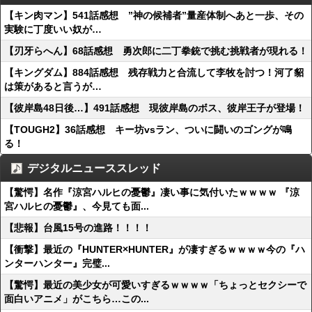
【キン肉マン】541話感想 ”神の候補者”量産体制へあと一歩、その
実験に丁度いい奴が…
【刃牙らへん】68話感想 勇次郎に二丁拳銃で挑む挑戦者が現れる！
【キングダム】884話感想 残存戦力と合流して李牧を討つ！河了貂
は策があると言うが…
【彼岸島48日後…】491話感想 現彼岸島のボス、彼岸王子が登場！
【TOUGH2】36話感想 キー坊vsラン、ついに闘いのゴングが鳴
る！
デジタルニューススレッド
【驚愕】名作『涼宮ハルヒの憂鬱』凄い事に気付いたｗｗｗｗ 『涼
宮ハルヒの憂鬱』、今見ても面...
【悲報】台風15号の進路！！！！
【衝撃】最近の『HUNTER×HUNTER』が凄すぎるｗｗｗｗ今の『ハ
ンターハンター』完璧...
【驚愕】最近の美少女が可愛いすぎるｗｗｗｗ「ちょっとセクシーで
面白いアニメ」がこちら…この...