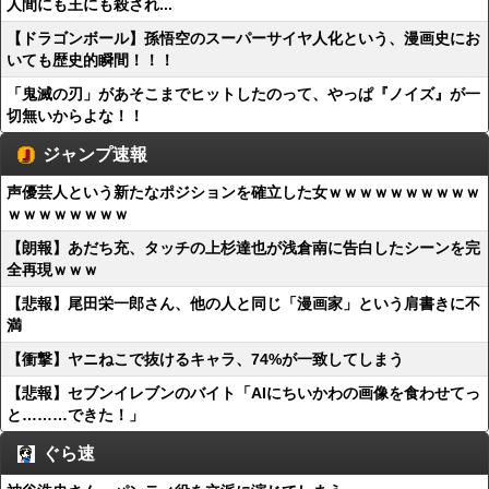
人間にも王にも殺され...
【ドラゴンボール】孫悟空のスーパーサイヤ人化という、漫画史にお
いても歴史的瞬間！！！
「鬼滅の刃」があそこまでヒットしたのって、やっぱ『ノイズ』が一
切無いからよな！！
ジャンプ速報
声優芸人という新たなポジションを確立した女ｗｗｗｗｗｗｗｗｗｗ
ｗｗｗｗｗｗｗｗ
【朗報】あだち充、タッチの上杉達也が浅倉南に告白したシーンを完
全再現ｗｗｗ
【悲報】尾田栄一郎さん、他の人と同じ「漫画家」という肩書きに不
満
【衝撃】ヤニねこで抜けるキャラ、74%が一致してしまう
【悲報】セブンイレブンのバイト「AIにちいかわの画像を食わせてっ
と………できた！」
ぐら速