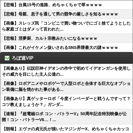
【悲報】台風15号の進路、めちゃくちゃで草ｗｗｗｗ
【悲報】母親、息子を通して男の競争の厳しさを知るｗｗｗｗ
【画像】スレッズ民「コンビニで買い物ついでにゴミ捨てようとした
ら家庭ゴミはダメって言われた...
【悲報】淫夢厨、カルト宗教みたいになるｗｗｗｗ
【画像】これがイケメン扱いされるSNS界隈最大の謎ｗｗｗｗ
ろぼ速VIP
【画像あり】伝説巨神イデオンの作中で初めてイデオンガンを使用し
その威力を目にした主人公達の...
【画像】ロボアニメやロボゲーで人型ロボと合体する巨大なオプショ
ン装備に脳を焼かれた事がある...
【画像あり】真ゲッターロボ「今度インベーダーと戦うんですって？
コツ教えましょうか？」ガンダ...
【速報】『超電磁ロボ コン・バトラーV』50周年記念特別映像が公
開！コン・バトラーV6…！...
【朗報】エヴァの貞元氏が描いたマジンガーX、めちゃくちゃカッコ