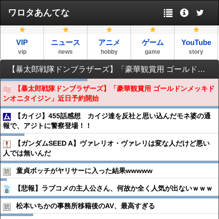
ワロタあんてな
VIP
ニュース
アニメ
ゲーム
YouTube
vip
news
hobby
game
story
【暴太郎戦隊ドンブラザーズ】「豪華観賞用 ゴールドンメッキドンオニタイジン」近日予約開始
【暴太郎戦隊ドンブラザーズ】「豪華観賞用 ゴールドンメッキド
ンオニタイジン」近日予約開始
【カイジ】455話感想 カイジ達を反社と思い込んだモネ婆の通
報で、アジトに警察登場！！
【ガンダムSEED A】ヴァレリオ・ヴァレリは変な人だけど悪い
人では無いんだ
童貞ボッチがヤリサーに入った結果wwwww
【悲報】ラブコメの主人公さん、何故か全く人気が出ないｗｗｗ
松本いちかの事務所移籍後のAV、最高すぎる