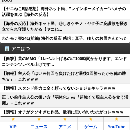
【ヤニねこ5話感想】海外ネット民、”レインボーメイカー”ハメ子の
活躍を喜ぶ【海外の反応】
【海外の反応】海外ネット民、悲しきケモノ・ヤク子に庇護欲を掻き
立てられ守護リたがる【ヤニね...
わたモテ喪241(前編) 海外の反応 感想：真子、ゆりのお母さんだった
アニはつ
【衝撃】昔のMMO「1レベル上げるのに100時間かかります、エンド
コンテンツレベル上げです...
【朗報】主人公「はいｗ何回も負けたけど最後1回勝ったから俺の勝
ちｗ」←これｗｗｗ
【朗報】スタンド能力に全く頼ってないジョジョキャラｗｗｗ
正しい前作主人公の扱い方『弱体化』vs『超強くて現主人公を食う活
躍』←これｗｗｗ
【朗報】オチがクソすぎた作品、最初に思い付いたのがコレｗｗｗ
VIP
ニュース
アニメ
ゲーム
YouTube