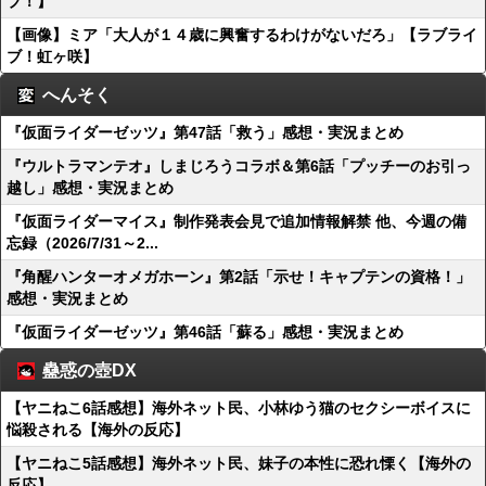
ブ！】
【画像】ミア「大人が１４歳に興奮するわけがないだろ」【ラブライ
ブ！虹ヶ咲】
へんそく
『仮面ライダーゼッツ』第47話「救う」感想・実況まとめ
『ウルトラマンテオ』しまじろうコラボ＆第6話「プッチーのお引っ
越し」感想・実況まとめ
『仮面ライダーマイス』制作発表会見で追加情報解禁 他、今週の備
忘録（2026/7/31～2...
『角醒ハンターオメガホーン』第2話「示せ！キャプテンの資格！」
感想・実況まとめ
『仮面ライダーゼッツ』第46話「蘇る」感想・実況まとめ
蠱惑の壺DX
【ヤニねこ6話感想】海外ネット民、小林ゆう猫のセクシーボイスに
悩殺される【海外の反応】
【ヤニねこ5話感想】海外ネット民、妹子の本性に恐れ慄く【海外の
反応】