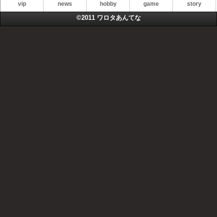
vip
news
hobby
game
story
©2011
ワロタあんてな