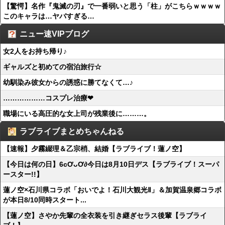
【驚愕】名作『鬼滅の刃』で一番弱いと思う「柱」がこちらｗｗｗｗ
このキャラは…ヤバすぎる…
ニュー速VIPブログ
女2人をお持ち帰り♪
ギャルズと初めての宿泊旅行☆
幼馴染み彼女からの誘惑に勝てなくて…♪
………………コスプレ治療❤
職場にいる高圧的な女上司が残業後に………。
ラブライブまとめちゃんねる
【速報】夕霧綴理＆乙宗梢、結婚【ラブライブ！蓮ノ空】
【今日は何の日】6cƠᴗƠ∂今日は8月10日デス【ラブライブ！スーパ
ースター!!】
蓮ノ空×石川県コラボ「おいでよ！石川大観光Ⅱ」＆加賀温泉郷コラボ
が本日8/10同時スタート...
【蓮ノ空】さやか先輩の全衣装を引き継ぎセラス後輩【ラブライ