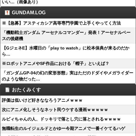
いい…（画像あり）
GUNDAM.LOG
※【急募】アスティカシア高等専門学園で上手くやってく方法
「機動戦士ガンダム アーセナルコマンダー」発表！アーセナルベー
スの後継機
【GジェネE】水曜日の「play to watch」に松本保典が来るのだか
ら…
※ロボットアニメやSF作品における「帽子」といえば？
「ガンダムGP-04の幻の変形形態」実はただのドダイやメガライダー
のような物だった…
おたくみくす
評価は低いけど好きななろうアニメｗｗｗ
次にアニメ化しそうなネット民ウケする漫画ｗｗｗｗｗ
ルビィちゃんの人、ドッキリで落とし穴に落とされるｗｗｗｗ
無職転生のルイジェルドとかゆー今期アニメで一番イケてるハゲ