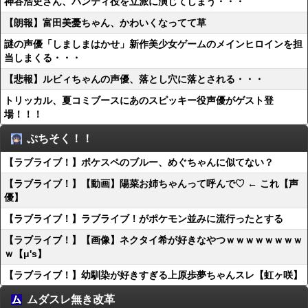
神谷浩史さん、パンティ役を立派に演じてしまう・・・
【朗報】富田美憂ちゃん、かわいくなってて草
謎の声優「しましまはかせ」新作美少女ゲームのメインヒロインを担
当しまくる・・・
【悲報】ルビィちゃんの声優、落とし穴に落とされる・・・
トリッカル、夏コミブースにあのスピッキー役声優がゲスト登
場！！！
ぷちそく！！
【ラブライブ！】ポケスペのブルー、めぐちゃんに似てない？
【ラブライブ！】【動画】陽菜お姉ちゃんって呼んで♡ ← これ【声
優】
【ラブライブ！】ラブライブ！がポケモン並みに流行ったとする
【ラブライブ！】【画像】ネクタイ希が好きなやつｗｗｗｗｗｗｗｗ
ｗ【μ's】
【ラブライブ！】幼馴染が好きすぎる上原歩夢ちゃんスレ【虹ヶ咲】
ムダスレ無き改革