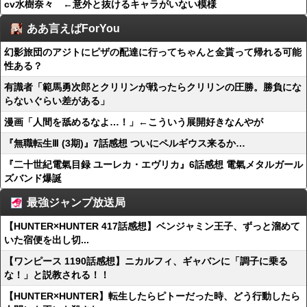
cv水樹奈々 ←意外と抜けるキャラがいない模様
ああ言えばForYou
幻影旅団のアジトにピザの配達に行ってちゃんと金貰って帰れる可能
性ある？
有識者「範馬勇次郎とクリリンが戦ったらクリリンの圧勝。勝負にな
らないぐらい差がある」
漫画「人間を舐めるなよ…！」←こういう展開好きなんやが
『無職転生Ⅲ (3期)』7話感想 ついにペルギウス来るか…
『二十世紀電氣目録 ユーレカ・エヴリカ』6話感想 電氣メタルガール
ズバンド爆誕
最強ジャンプ放送局
【HUNTER×HUNTER 417話感想】ベンジャミン王子、ずっと溜めて
いた宿便を出し切...
【ワンピース 1190話感想】ニカルフィ、ギャバンに「調子に乗る
な！」と説教される！！
【HUNTER×HUNTER】転生したらピトーだった時、どう行動したら