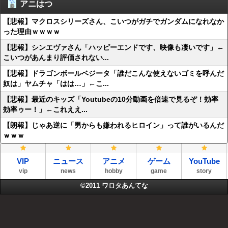
アニはつ
【悲報】マクロスシリーズさん、こいつがガチでガンダムになれなか
った理由ｗｗｗｗ
【悲報】シンエヴァさん「ハッピーエンドです、映像も凄いです」←
こいつがあんまり評価されない...
【悲報】ドラゴンボールベジータ「誰だこんな使えないゴミを呼んだ
奴は」ヤムチャ「はは…」←こ...
【悲報】最近のキッズ「Youtubeの10分動画を倍速で見るぞ！効率
効率ゥー！」←これええ...
【朗報】じゃあ逆に「男からも嫌われるヒロイン」って誰がいるんだ
ｗｗｗ
VIP
ニュース
アニメ
ゲーム
YouTube
vip
news
hobby
game
story
©2011
ワロタあんてな