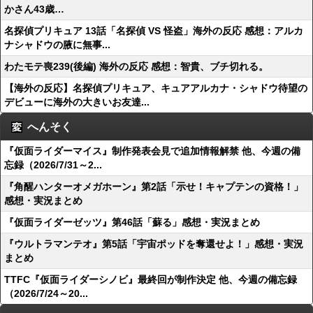
かさん43歳…
名探偵プリキュア 13話「名探偵 VS 怪盗」海外の反応 感想：アルカ
ナシャドウの腋に無事...
わたモテ喪239(後編) 海外の反応 感想：智貴、ブチ切れる。
【海外の反応】名探偵プリキュア、キュアアルカナ・シャドウ待望の
デビューに海外の大きいお友達...
へんそく
『仮面ライダーマイス』制作発表会見で追加情報解禁 他、今週の備
忘録（2026/7/31～2...
『角醒ハンターオメガホーン』第2話「示せ！キャプテンの資格！」
感想・実況まとめ
『仮面ライダーゼッツ』第46話「蘇る」感想・実況まとめ
『ウルトラマンテオ』第5話「宇宙ポッドを奪還せよ！」感想・実況
まとめ
TTFC『仮面ライダーシノビ』最終回が制作決定 他、今週の備忘録
（2026/7/24～20...