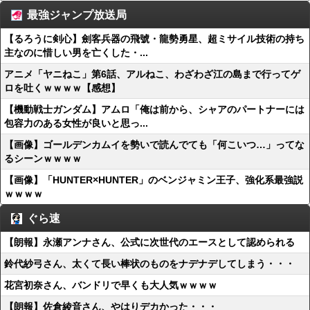
最強ジャンプ放送局
【るろうに剣心】劍客兵器の飛號・龍勢勇星、超ミサイル技術の持ち
主なのに惜しい男を亡くした・...
アニメ「ヤニねこ」第6話、アルねこ、わざわざ江の島まで行ってゲ
ロを吐くｗｗｗｗ【感想】
【機動戦士ガンダム】アムロ「俺は前から、シャアのパートナーには
包容力のある女性が良いと思っ...
【画像】ゴールデンカムイを勢いで読んでても「何こいつ…」ってな
るシーンｗｗｗｗ
【画像】「HUNTER×HUNTER」のベンジャミン王子、強化系最強説
ｗｗｗｗ
ぐら速
【朗報】永瀬アンナさん、公式に次世代のエースとして認められる
鈴代紗弓さん、太くて長い棒状のものをナデナデしてしまう・・・
花宮初奈さん、バンドリで早くも大人気ｗｗｗｗ
【朗報】佐倉綾音さん、やはりデカかった・・・