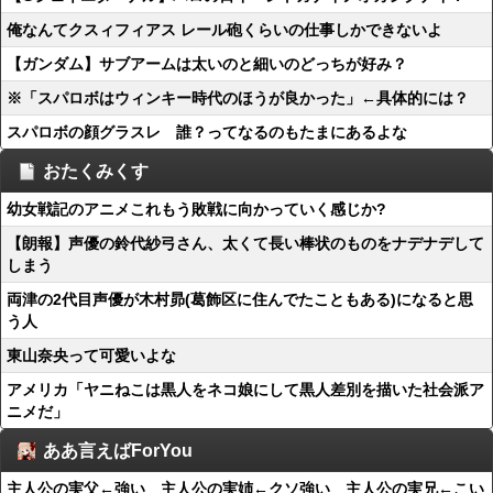
俺なんてクスィフィアス レール砲くらいの仕事しかできないよ
【ガンダム】サブアームは太いのと細いのどっちが好み？
※「スパロボはウィンキー時代のほうが良かった」←具体的には？
スパロボの顔グラスレ 誰？ってなるのもたまにあるよな
おたくみくす
幼女戦記のアニメこれもう敗戦に向かっていく感じか?
【朗報】声優の鈴代紗弓さん、太くて長い棒状のものをナデナデして
しまう
両津の2代目声優が木村昴(葛飾区に住んでたこともある)になると思
う人
東山奈央って可愛いよな
アメリカ「ヤニねこは黒人をネコ娘にして黒人差別を描いた社会派ア
ニメだ」
ああ言えばForYou
主人公の実父←強い 主人公の実姉←クソ強い 主人公の実兄←こい