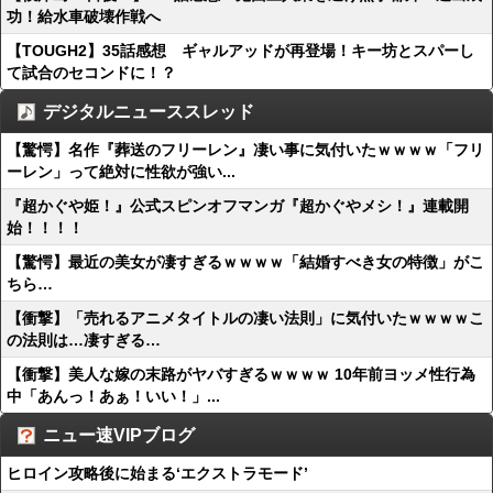
功！給水車破壊作戦へ
【TOUGH2】35話感想 ギャルアッドが再登場！キー坊とスパーし
て試合のセコンドに！？
デジタルニューススレッド
【驚愕】名作『葬送のフリーレン』凄い事に気付いたｗｗｗｗ「フリ
ーレン」って絶対に性欲が強い...
『超かぐや姫！』公式スピンオフマンガ『超かぐやメシ！』連載開
始！！！！
【驚愕】最近の美女が凄すぎるｗｗｗｗ「結婚すべき女の特徴」がこ
ちら…
【衝撃】「売れるアニメタイトルの凄い法則」に気付いたｗｗｗｗこ
の法則は…凄すぎる…
【衝撃】美人な嫁の末路がヤバすぎるｗｗｗｗ 10年前ヨッメ性行為
中「あんっ！あぁ！いい！」...
ニュー速VIPブログ
ヒロイン攻略後に始まる‘エクストラモード’