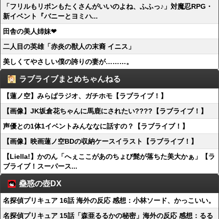
「フリルもリボンもたくさんがいいのよね、ふふっ♪」対魔忍RPG・
新イベント『バニーとヨミハ...
田舎の美人姉妹❤
二人目の英雄「赤炎の獣人の末裔 イニス」
美しくてやさしい僕の誇りの妻が………。
ラブライブまとめちゃんねる
【蓮ノ空】みらぱラジオ、ガチホモ【ラブライブ！】
【画像】JK坂倉花ちゃんに馬鹿にされたい????【ラブライブ！】
声優との1体1イベントみんななに話すの？【ラブライブ！】
【画像】映画蓮ノ空BDの収納ケースイラスト【ラブライブ！】
【Liella!】かのん「へぇここがあのちょび髭が落ちた美大かぁ」【ラ
ブライブ！スーパース...
蠱惑の壺DX
名探偵プリキュア 16話 海外の反応 感想：小林ソード、かっこいい。
名探偵プリキュア 15話「森亜るるかの秘密」海外の反応 感想：るる