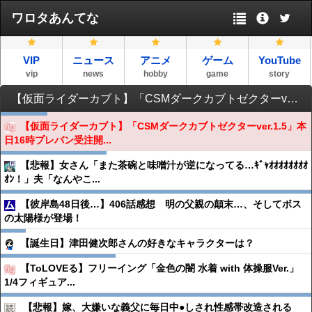
ワロタあんてな
VIP
ニュース
アニメ
ゲーム
YouTube
vip
news
hobby
game
story
【仮面ライダーカブト】「CSMダークカブトゼクターver.1.5」本日16時プレバン受注開始
【仮面ライダーカブト】「CSMダークカブトゼクターver.1.5」本
日16時プレバン受注開...
【悲報】女さん「また茶碗と味噌汁が逆になってる…ｷﾞｬｵｵｵｵｵｵｵｵ
ｵﾝ！」夫「なんやこ...
【彼岸島48日後…】406話感想 明の父親の顛末…、そしてボス
の太陽様が登場！
【誕生日】津田健次郎さんの好きなキャラクターは？
【ToLOVEる】フリーイング「金色の闇 水着 with 体操服Ver.」
1/4フィギュア...
【悲報】嫁、大嫌いな義父に毎日中●︎しされ性感帯改造される