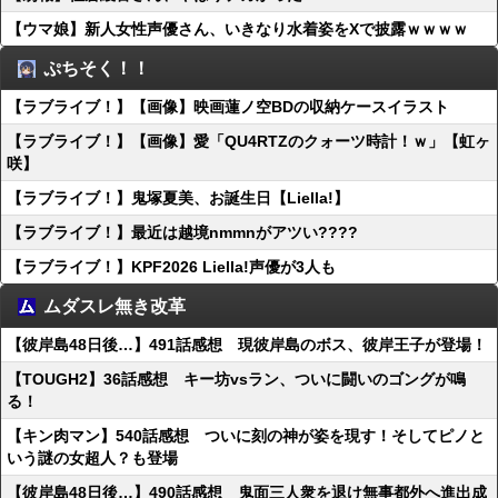
【ウマ娘】新人女性声優さん、いきなり水着姿をXで披露ｗｗｗｗ
ぷちそく！！
【ラブライブ！】【画像】映画蓮ノ空BDの収納ケースイラスト
【ラブライブ！】【画像】愛「QU4RTZのクォーツ時計！ｗ」【虹ヶ
咲】
【ラブライブ！】鬼塚夏美、お誕生日【Liella!】
【ラブライブ！】最近は越境nmmnがアツい????
【ラブライブ！】KPF2026 Liella!声優が3人も
ムダスレ無き改革
【彼岸島48日後…】491話感想 現彼岸島のボス、彼岸王子が登場！
【TOUGH2】36話感想 キー坊vsラン、ついに闘いのゴングが鳴
る！
【キン肉マン】540話感想 ついに刻の神が姿を現す！そしてピノと
いう謎の女超人？も登場
【彼岸島48日後…】490話感想 鬼面三人衆を退け無事都外へ進出成