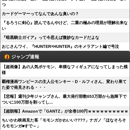
つ
カードゲーマーってなんであんな臭いの？
『るろうに剣心』読んでるんやけど、二重の極みの理屈が理解出来な
い
『暗黒騎士ガイア』って今思えば微妙なカードだよな
おじさんワイ、『HUNTER×HUNTER』のキメラアント編で号泣
ジャンプ速報
【超画像】あの人気ポケモン、卑猥なフィギュアになってしまった模
様
覇権漫画ワンピースの主人公モンキー・D・ルフィさん、変わり果て
た姿で発見される・・・
【悲報】週刊少年ジャンプさん、最大発行部数653万部から急降下で
ついに100万部を割ってし...
【超朗報】Amazonで「GANTZ」が全巻100円ｗｗｗｗｗｗｗｗｗｗ
ちいかわ映画見た客「モモンガかわいい????」ナガノ「ほなそろそ
ろモモンガ■すで～」