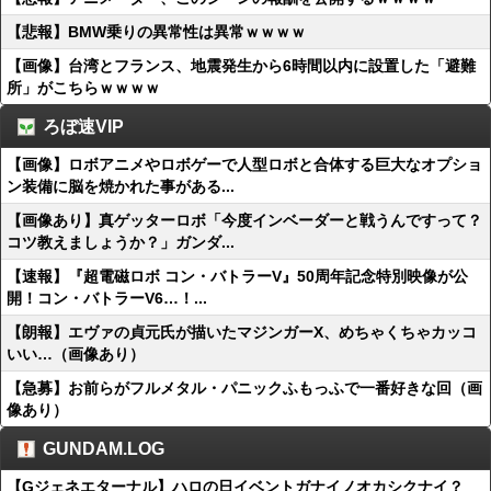
【悲報】BMW乗りの異常性は異常ｗｗｗｗ
【画像】台湾とフランス、地震発生から6時間以内に設置した「避難
所」がこちらｗｗｗｗ
ろぼ速VIP
【画像】ロボアニメやロボゲーで人型ロボと合体する巨大なオプショ
ン装備に脳を焼かれた事がある...
【画像あり】真ゲッターロボ「今度インベーダーと戦うんですって？
コツ教えましょうか？」ガンダ...
【速報】『超電磁ロボ コン・バトラーV』50周年記念特別映像が公
開！コン・バトラーV6…！...
【朗報】エヴァの貞元氏が描いたマジンガーX、めちゃくちゃカッコ
いい…（画像あり）
【急募】お前らがフルメタル・パニックふもっふで一番好きな回（画
像あり）
GUNDAM.LOG
【Gジェネエターナル】ハロの日イベントガナイノオカシクナイ？