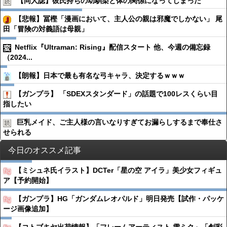
【同人誌】彼氏持ちの幼馴染と体の関係になってしまった
【悲報】冨樫「漫画において、主人公の親は邪魔でしかない」 尾
田「冒険の対義語は母親」
Netflix『Ultraman: Rising』配信スタート 他、今週の備忘録
（2024...
【朗報】日本で最も有名な弓キャラ、決定するｗｗｗ
【ガンプラ】 「SDEXスタンダード」の話題で100レスくらい目
指したい
巨乳メイド、ご主人様の言いなりすぎてお漏らしするまで奉仕さ
せられる
今日のオススメ記事
【ミシュネ氏イラスト】DCTer「星の空 アイラ」美少女フィギュ
ア【予約開始】
【ガンプラ】HG「ガンダムレオパルド」明日発売【試作・パッケ
ージ画像追加】