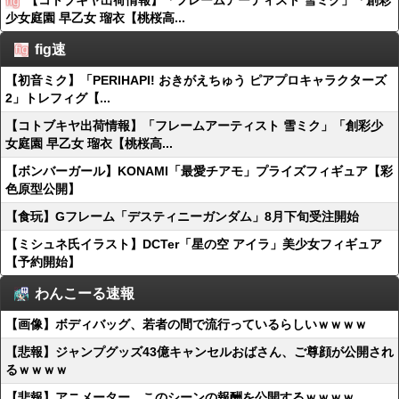
【コトブキヤ出荷情報】「フレームアーティスト 雪ミク」「創彩
少女庭園 早乙女 瑠衣【桃桜高...
fig速
【初音ミク】「PERIHAPI! おきがえちゅう ピアプロキャラクターズ
2」トレフィグ【...
【コトブキヤ出荷情報】「フレームアーティスト 雪ミク」「創彩少
女庭園 早乙女 瑠衣【桃桜高...
【ボンバーガール】KONAMI「最愛チアモ」プライズフィギュア【彩
色原型公開】
【食玩】Gフレーム「デスティニーガンダム」8月下旬受注開始
【ミシュネ氏イラスト】DCTer「星の空 アイラ」美少女フィギュア
【予約開始】
わんこーる速報
【画像】ボディバッグ、若者の間で流行っているらしいｗｗｗｗ
【悲報】ジャンプグッズ43億キャンセルおばさん、ご尊顔が公開され
るｗｗｗｗ
【悲報】アニメーター、このシーンの報酬を公開するｗｗｗｗ