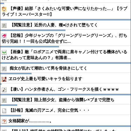
【声優】結那「さくみたいな可愛い声になりたかった…」【ラブ
ライブ！スーパースター!!】
【閲覧注意】近所の人妻、種●︎けされて堕ちてく
【悲報】少年ジャンプの「グリーングリーングリーンズ」、打ち
切り完結！！一回も公式試合せずに...
【画像】敵「ロボアニメで両肩に肩キャノン付けてる機体がいる
けどあれって意味あんの？」有識者...
痴女が乱れて潮吹いて男を骨抜きにしてく
ヱロゲ史上最も可愛いキャラを貼ります
【凄い】ハンタ作者さん、ゴン・フリークスを描くｗｗｗｗ
【閲覧注意】陸上部少女、盗撮から強襲レ×プまで完堕ち
【訃報】鬼滅の刃アニメ、完全に空気・・・
女格闘家が……………。