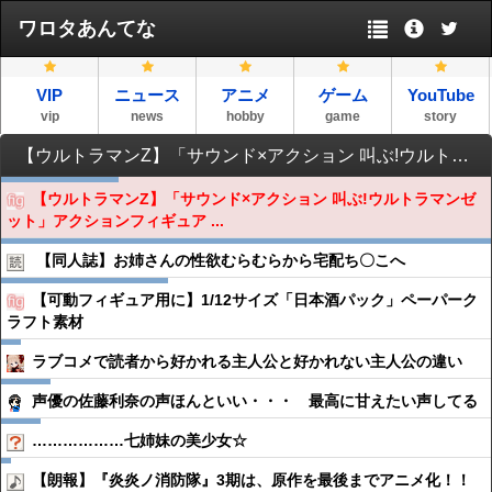
ワロタあんてな
VIP
ニュース
アニメ
ゲーム
YouTube
vip
news
hobby
game
story
【ウルトラマンZ】「サウンド×アクション 叫ぶ!ウルトラマンゼット」アクションフィギュア 予約開始
【ウルトラマンZ】「サウンド×アクション 叫ぶ!ウルトラマンゼ
ット」アクションフィギュア ...
【同人誌】お姉さんの性欲むらむらから宅配ち〇こへ
【可動フィギュア用に】1/12サイズ「日本酒パック」ペーパーク
ラフト素材
ラブコメで読者から好かれる主人公と好かれない主人公の違い
声優の佐藤利奈の声ほんといい・・・ 最高に甘えたい声してる
………………七姉妹の美少女☆
【朗報】『炎炎ノ消防隊』3期は、原作を最後までアニメ化！！