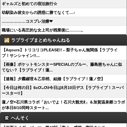
ギャルズと初めての宿泊旅行☆
幼馴染み彼女からの誘惑に勝てなくて…♪
………………コスプレ治療❤
職場にいる高圧的な女上司が残業後に………。
ラブライブまとめちゃんねる
【Aqours】トリコリコPLEASE!!←梨子ちゃん無関係【ラブライ
ブ！サンシャイン!!...
【画像】ポケットモンスターSPECIALのブルー、藤島慈ちゃんに似
てない？【ラブライブ！蓮...
【速報】夕霧綴理＆乙宗梢、結婚【ラブライブ！蓮ノ空】
【今日は何の日】6cƠᴗƠ∂今日は8月10日デス【ラブライブ！スーパ
ースター!!】
蓮ノ空×石川県コラボ「おいでよ！石川大観光Ⅱ」＆加賀温泉郷コラボ
が本日8/10同時スタート...
へんそく