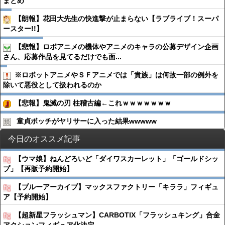
まとめ
【朗報】花田大先生の快進撃が止まらない【ラブライブ！スーパ
ースター!!】
【悲報】ロボアニメの機体やアニメのキャラの公募デザイン企画
さん、応募作品を見てるだけでも面...
※ロボットアニメやＳＦアニメでは「貴族」は何故一部の例外を
除いて悪役として扱われるのか
【悲報】鬼滅の刃 柱稽古編←これｗｗｗｗｗｗｗ
童貞ボッチがヤリサーに入った結果wwwww
今日のオススメ記事
【ウマ娘】ねんどろいど「ダイワスカーレット」「ゴールドシッ
プ」【再販予約開始】
【ブルーアーカイブ】マックスファクトリー「キララ」フィギュ
ア【予約開始】
【超新星フラッシュマン】CARBOTIX「フラッシュキング」合金