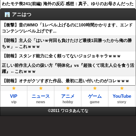
わたモテ喪241(前編) 海外の反応 感想：真子、ゆりのお母さんだった
アニはつ
【衝撃】昔のMMO「1レベル上げるのに100時間かかります、エンド
コンテンツレベル上げです...
【朗報】主人公「はいｗ何回も負けたけど最後1回勝ったから俺の勝
ちｗ」←これｗｗｗ
【朗報】スタンド能力に全く頼ってないジョジョキャラｗｗｗ
正しい前作主人公の扱い方『弱体化』vs『超強くて現主人公を食う活
躍』←これｗｗｗ
【朗報】オチがクソすぎた作品、最初に思い付いたのがコレｗｗｗ
VIP
ニュース
アニメ
ゲーム
YouTube
vip
news
hobby
game
story
©2011
ワロタあんてな