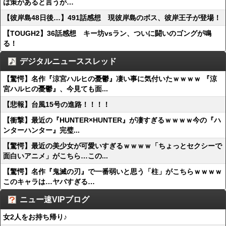
は策があると言うが…
【彼岸島48日後…】491話感想 現彼岸島のボス、彼岸王子が登場！
【TOUGH2】36話感想 キー坊vsラン、ついに闘いのゴングが鳴
る！
デジタルニューススレッド
【驚愕】名作『涼宮ハルヒの憂鬱』凄い事に気付いたｗｗｗｗ 『涼
宮ハルヒの憂鬱』、今見ても面...
【悲報】台風15号の進路！！！！
【衝撃】最近の『HUNTER×HUNTER』が凄すぎるｗｗｗｗ今の『ハ
ンターハンター』完璧...
【驚愕】最近の美少女が可愛いすぎるｗｗｗｗ「ちょっとセクシーで
面白いアニメ」がこちら…この...
【驚愕】名作『鬼滅の刃』で一番弱いと思う「柱」がこちらｗｗｗｗ
このキャラは…ヤバすぎる…
ニュー速VIPブログ
女2人をお持ち帰り♪