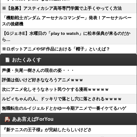
※【急募】アスティカシア高等専門学園で上手くやってく方法
「機動戦士ガンダム アーセナルコマンダー」発表！アーセナルベー
スの後継機
【GジェネE】水曜日の「play to watch」に松本保典が来るのだか
ら…
※ロボットアニメやSF作品における「帽子」といえば？
おたくみくす
声優・矢尾一樹さんの現在の姿・・・
評価は低いけど好きななろうアニメｗｗｗ
次にアニメ化しそうなネット民ウケする漫画ｗｗｗｗｗ
ルビィちゃんの人、ドッキリで落とし穴に落とされるｗｗｗｗ
無職転生のルイジェルドとかゆー今期アニメで一番イケてるハゲ
ああ言えばForYou
『新テニスの王子様』が完結したらしいけどさ