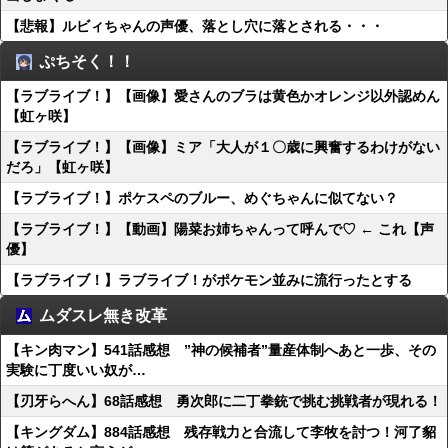
【悲報】ルビィちゃんの声優、落とし穴に落とされる・・・
ぷちそく！！
【ラブライブ！】【画像】愛さんのブラは黄色かオレンジ以外認めん
【虹ヶ咲】
【ラブライブ！】【画像】ミア「大人が１〇歳に興奮するわけがない
だろ」【虹ヶ咲】
【ラブライブ！】ポケスペのブルー、めぐちゃんに似てない？
【ラブライブ！】【動画】陽菜お姉ちゃんって呼んで♡ ← これ【声
優】
【ラブライブ！】ラブライブ！がポケモン並みに流行ったとする
ムダスレ無き改革
【キン肉マン】541話感想 ”神の候補者”量産体制へあと一歩、その
実験に丁度いい奴が…
【刃牙らへん】68話感想 勇次郎に二丁拳銃で挑む挑戦者が現れる！
【キングダム】884話感想 残存戦力と合流して李牧を討つ！河了貂