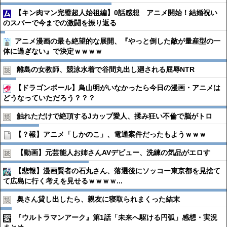
【キン肉マン完璧超人始祖編】0話感想 アニメ開始！結婚祝い
のスパーで今までの激闘を振り返る
アニメ漫画の最も絶望的な展開、『やっと倒した敵が量産型の一
体に過ぎない』で決定ｗｗｗｗ
離島の女教師、競泳水着で谷間丸出し廻される屈辱NTR
【ドラゴンボール】鳥山明がいなかったら今日の漫画・アニメは
どうなっていただろう？？？
触れただけで絶頂するJカップ愛人、揉み狂い不倫で脳がトロ
【？報】アニメ「しかのこ」、電通案件だったもようｗｗｗ
【動画】元芸能人お姉さんAVデビュー、洗練の気品がエロす
【悲報】漫画賢者の石丸さん、落選後にソッコー東京都を見捨て
て広島に行く考えを見せるｗｗｗｗ...
奥さん貸し出したら、親友に寝取られまくった結末
『ウルトラマンアーク』第1話「未来へ駆ける円弧」感想・実況