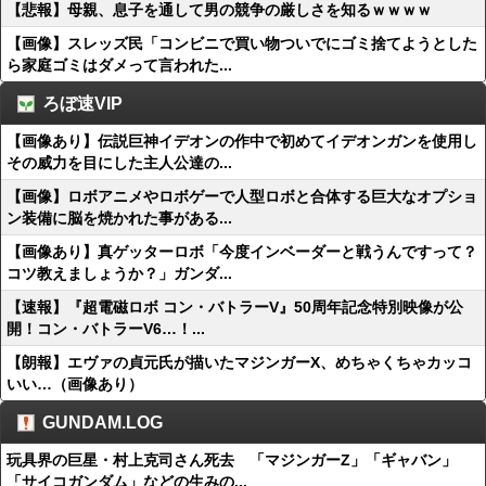
【悲報】母親、息子を通して男の競争の厳しさを知るｗｗｗｗ
【画像】スレッズ民「コンビニで買い物ついでにゴミ捨てようとした
ら家庭ゴミはダメって言われた...
ろぼ速VIP
【画像あり】伝説巨神イデオンの作中で初めてイデオンガンを使用し
その威力を目にした主人公達の...
【画像】ロボアニメやロボゲーで人型ロボと合体する巨大なオプショ
ン装備に脳を焼かれた事がある...
【画像あり】真ゲッターロボ「今度インベーダーと戦うんですって？
コツ教えましょうか？」ガンダ...
【速報】『超電磁ロボ コン・バトラーV』50周年記念特別映像が公
開！コン・バトラーV6…！...
【朗報】エヴァの貞元氏が描いたマジンガーX、めちゃくちゃカッコ
いい…（画像あり）
GUNDAM.LOG
玩具界の巨星・村上克司さん死去 「マジンガーZ」「ギャバン」
「サイコガンダム」などの生みの...