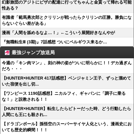
幻影旅団のアジトにピザの配達に行ってちゃんと金貰って帰れる可能
性ある？
有識者「範馬勇次郎とクリリンが戦ったらクリリンの圧勝。勝負にな
らないぐらい差がある」
漫画「人間を舐めるなよ…！」←こういう展開好きなんやが
『無職転生Ⅲ (3期)』7話感想 ついにペルギウス来るか…
最強ジャンプ放送局
今週の「キン肉マン」、刻の神の姿がついに明らかに！！デカ過ぎん
だろ・・・
【HUNTER×HUNTER 417話感想】ベンジャミン王子、ずっと溜めて
いた宿便を出し切...
【ワンピース 1190話感想】ニカルフィ、ギャバンに「調子に乗る
な！」と説教される！！
【HUNTER×HUNTER】転生したらピトーだった時、どう行動したら
人間にも王にも殺され...
【ドラゴンボール】孫悟空のスーパーサイヤ人化という、漫画史にお
いても歴史的瞬間！！！