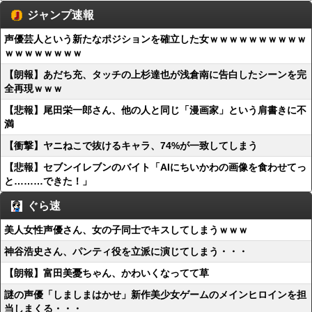
ジャンプ速報
声優芸人という新たなポジションを確立した女ｗｗｗｗｗｗｗｗｗｗ
ｗｗｗｗｗｗｗｗ
【朗報】あだち充、タッチの上杉達也が浅倉南に告白したシーンを完
全再現ｗｗｗ
【悲報】尾田栄一郎さん、他の人と同じ「漫画家」という肩書きに不
満
【衝撃】ヤニねこで抜けるキャラ、74%が一致してしまう
【悲報】セブンイレブンのバイト「AIにちいかわの画像を食わせてっ
と………できた！」
ぐら速
美人女性声優さん、女の子同士でキスしてしまうｗｗｗ
神谷浩史さん、パンティ役を立派に演じてしまう・・・
【朗報】富田美憂ちゃん、かわいくなってて草
謎の声優「しましまはかせ」新作美少女ゲームのメインヒロインを担
当しまくる・・・