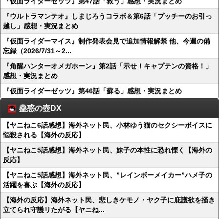
『仮面ライダーゼッツ』第47話「救う」感想・実況まとめ
『ウルトラマンテオ』しまじろうコラボ＆第6話「プッチーのお引っ
越し」感想・実況まとめ
『仮面ライダーマイス』制作発表会見で追加情報解禁 他、今週の備
忘録（2026/7/31～2...
『角醒ハンターオメガホーン』第2話「示せ！キャプテンの資格！」
感想・実況まとめ
『仮面ライダーゼッツ』第46話「蘇る」感想・実況まとめ
蠱惑の壺DX
【ヤニねこ6話感想】海外ネット民、小林ゆう猫のセクシーボイスに
悩殺される【海外の反応】
【ヤニねこ5話感想】海外ネット民、妹子の本性に恐れ慄く【海外の
反応】
【ヤニねこ5話感想】海外ネット民、”レインボーメイカー”ハメ子の
活躍を喜ぶ【海外の反応】
【海外の反応】海外ネット民、悲しきケモノ・ヤク子に庇護欲を掻き
立てられ守護リたがる【ヤニね...