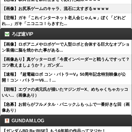
【画像】お尻系ゲームのキャラ、流石に太すぎるｗｗｗｗ
【悲報】ガキ「これインターネット老人会じゃんｗ」ぼく「どれど
れ…」ガキ「ニコニコ！らきすた...
ろぼ速VIP
【画像】ロボアニメやロボゲーで人型ロボと合体する巨大なオプショ
ン装備に脳を焼かれた事がある...
【画像あり】真ゲッターロボ「今度インベーダーと戦うんですって？
コツ教えましょうか？」ガンダ...
【速報】『超電磁ロボ コン・バトラーV』50周年記念特別映像が公
開！コン・バトラーV6…！...
【朗報】エヴァの貞元氏が描いたマジンガーX、めちゃくちゃカッコ
いい…（画像あり）
【急募】お前らがフルメタル・パニックふもっふで一番好きな回（画
像あり）
GUNDAM.LOG
【ガンダムBD Re:RISE】もう6年前の作品ってマジか！