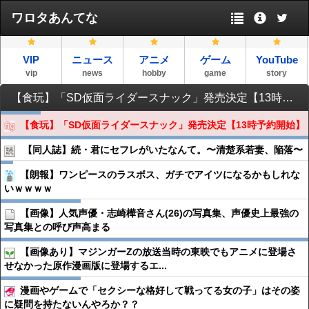
ワロタあんてな
VIP
ニュース
アニメ
ゲーム
YouTube
vip
news
hobby
game
story
【食玩】「SD仮面ライダースナック」発売決定【13時予約開始】
【食玩】「SD仮面ライダースナック」発売決定【13時予約開始】
【同人誌】続・君にセフレがいたなんて。〜清楚系若妻、陥落〜
【朗報】ワンピースのラスボス、ガチでアイツになるかもしれな
いｗｗｗｗ
【画像】人気声優・志崎樺音さん(26)の写真集、声優史上最強の
写真集との呼び声高まる
【画像あり】マジンガーZの放送当時の東映でもアニメに登場さ
せなかった原作漫画版に登場するエ...
漫画やゲームで「セクシーな格好して戦ってる女の子」はその姿
に疑問を持たないんやろか？？