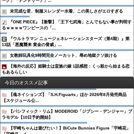
ーグ」「テントリーナ」...
未完成な君、制服スレンダー水着、この美しさがエロすぎる
『ONE PIECE』【衝撃】「王下七武海」とんでもない事が判明す
るｗｗｗｗワンピースの「...
『ウルトラマン ニュージェネレーションスターズ（第4期）』第
13話「悪魔襲来 黄金の脅威」...
女教師玩具化9時間完全ノーカット、辱め地獄クソ抜ける
【海外の反応】姫騎士は蛮族の嫁 1話感想：くっ殺から始まる恋
もあるらしい
今日のオススメ記事
【魂ネイションズ】「S.H.Figuarts」ほか 2026年8月発売商品
【スケジュール公...
【パシフィック・リム】MODEROID「ジプシー・デンジャー」プ
ラモデル【10日予約開始】
【宇崎ちゃんは遊びたい！】BiCute Bunnies Figure「宇崎花」