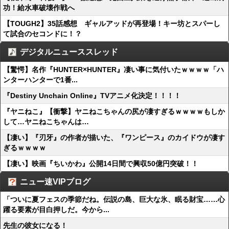
功！給水車破壊作戦へ
【TOUGH2】35話感想 ギャルアッドが再登場！キー坊とスパーし
て試合のセコンドに！？
デジタルニューススレッド
【驚愕】名作『HUNTER×HUNTER』凄い事に気付いたｗｗｗｗ「ハ
ンターハンターで1番...
『Destiny Unchain Online』TVアニメ化決定！！！！
『ヤニねこ』【衝撃】ヤニねこちゃんの尻が凄すぎるｗｗｗｗもしか
して…ヤニねこちゃんは…
【凄い】『刃牙』の作者が描いた、『ワンピース』のカイドウが凄す
ぎるｗｗｗｗ
【凄い】映画『ちいかわ』公開14日間で興収50億円突破！！
ニュー速VIPブログ
「ついに夏フェスの季節だね。伝説の島、巨大な氷、眠る財宝……心
躍る要素が目白押しだ。今から...
先生の彼女になる！