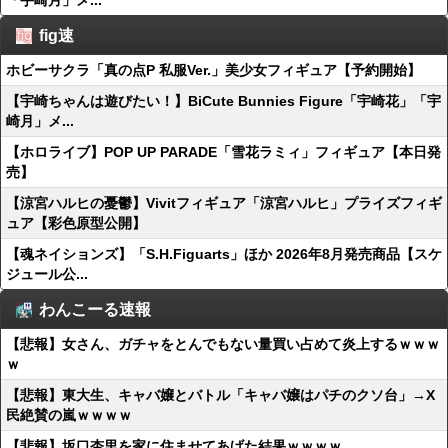
「宇崎月」メ...
fig速
ホビーサクラ「真の点P 私服Ver.」美少女フィギュア【予約開始】
【宇崎ちゃんは遊びたい！】BiCute Bunnies Figure「宇崎花」「宇
崎月」メ...
【ホロライブ】POP UP PARADE「雪花ラミィ」フィギュア【本日発
売】
【涼宮ハルヒの憂鬱】Vivitフィギュア「涼宮ハルヒ」プライズフィギ
ュア【彩色原型公開】
【魂ネイションズ】「S.H.Figuarts」ほか 2026年8月発売商品【スケ
ジュール公...
わんこーる速報
【悲報】女さん、ガチャをとんでもない量買い占めて炎上するｗｗｗ
ｗ
【悲報】東大生、キャバ嬢とバトル「キャバ嬢はパチのクソ台」→X
民絶賛の嵐ｗｗｗｗ
【悲報】坂口杏里を家に住ませてあげた結果ｗｗｗｗ