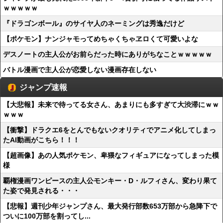
ｗｗｗｗｗ
『ドラゴンボール』のサイヤ人のネーミングは秀逸だけど
【ポケモン】ナンジャモってめちゃくちゃヱロくて可愛いよな
デスノートの主人公がお前らだった時にありがちなことｗｗｗｗｗ
バトル漫画で主人公が恋愛しない漫画存在しない
ジャンプ速報
【大悲報】未来で待ってる女さん、あまりにも多すぎて大渋滞にｗｗ
ｗｗｗ
【衝撃】ドラクエ6をとんでもないクオリティでアニメ化してしまっ
たAI動画がこちら！！！
【超画像】あの人気ポケモン、卑猥なフィギュアになってしまった模
様
覇権漫画ワンピースの主人公モンキー・D・ルフィさん、変わり果て
た姿で発見される・・・
【悲報】週刊少年ジャンプさん、最大発行部数653万部から急降下で
ついに100万部を割ってし...