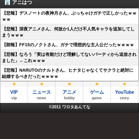
アニはつ
【悲報】デスノートの夜神月さん、ぶっちゃけガチで正しかったｗｗ
ｗｗ
【悲報】深夜アニメさん、何故か1人だけ不人気キャラを追加してし
まうｗｗｗ
【朗報】FF15のノクトさん、ガチで理想的な主人公だったｗｗｗｗ
【悲報】なろう「実は有能だけど理解してないパーティから追放され
ました」←これｗｗｗ
【悲報】NARUTOのナルトさん、ヒナタじゃなくてサクラと絶対に
結婚するべきだったｗｗｗｗ
VIP
ニュース
アニメ
ゲーム
YouTube
vip
news
hobby
game
story
©2011
ワロタあんてな