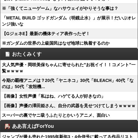
※「強くてニューゲーム」なハサウェイがやりそうな事は？
「METAL BUILD ゴッドガンダム（明鏡止水）」が展示！だいぶオレ
ンジ強いな
【GジェネE】最新の機体ティア表作ったぞ！
※ガンダムの世界の上級国民はなぜ地球に執着するのか
おたくみくす
大人気声優・岡咲美保ちゃんに寄せられた″お祝イイ！！コメント”一
覧ｗｗｗｗ
今期の覇権アニメは？20代「ヤニネコ」30代「BLEACH」40代「な
のは」50代「攻殻機...
【画像】女性声優「私はね、ハゲてる人が好きなの」
【画像】声優の澤田姫さん、自分の武器を見せつけてしまうｗｗｗｗ
スーパーの裏でヤニ吸うふたりとかいうアニメ、面白い
ああ言えばForYou
ジャンプが最も売れた1995年新年3・4合併号に載ってる作品リスト