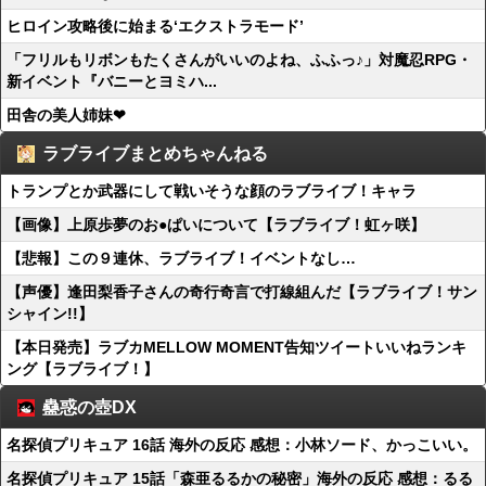
ヒロイン攻略後に始まる‘エクストラモード’
「フリルもリボンもたくさんがいいのよね、ふふっ♪」対魔忍RPG・
新イベント『バニーとヨミハ...
田舎の美人姉妹❤
ラブライブまとめちゃんねる
トランプとか武器にして戦いそうな顔のラブライブ！キャラ
【画像】上原歩夢のお●ぱいについて【ラブライブ！虹ヶ咲】
【悲報】この９連休、ラブライブ！イベントなし…
【声優】逢田梨香子さんの奇行奇言で打線組んだ【ラブライブ！サン
シャイン!!】
【本日発売】ラブカMELLOW MOMENT告知ツイートいいねランキ
ング【ラブライブ！】
蠱惑の壺DX
名探偵プリキュア 16話 海外の反応 感想：小林ソード、かっこいい。
名探偵プリキュア 15話「森亜るるかの秘密」海外の反応 感想：るる