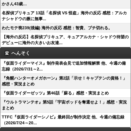
かさん43歳…
名探偵プリキュア 13話「名探偵 VS 怪盗」海外の反応 感想：アルカ
ナシャドウの腋に無事...
わたモテ喪239(後編) 海外の反応 感想：智貴、ブチ切れる。
【海外の反応】名探偵プリキュア、キュアアルカナ・シャドウ待望の
デビューに海外の大きいお友達...
へんそく
『仮面ライダーマイス』制作発表会見で追加情報解禁 他、今週の備
忘録（2026/7/31～2...
『角醒ハンターオメガホーン』第2話「示せ！キャプテンの資格！」
感想・実況まとめ
『仮面ライダーゼッツ』第46話「蘇る」感想・実況まとめ
『ウルトラマンテオ』第5話「宇宙ポッドを奪還せよ！」感想・実況
まとめ
TTFC『仮面ライダーシノビ』最終回が制作決定 他、今週の備忘録
（2026/7/24～20...