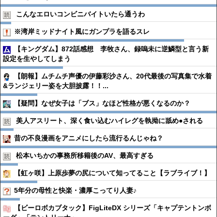
こんなエロいコンビニバイトいたら通うわ
※湾岸ミッドナイト風にガンプラを語るスレ
【キングダム】872話感想 李牧さん、録嗚未に逆鱗型と言う新
設定を生やしてしまう
【朗報】ムチムチ声優の伊藤彩沙さん、20代最後の写真集で水着
&ランジェリー姿を大胆披露！！...
【疑問】なぜ女子は「ブス」なほど性格が悪くなるのか？
美人アスリート、深く食い込むハイレグを執拗に舐め●︎される
昔の不良漫画をアニメにしたら流行るんじゃね？
松本いちかの事務所移籍後のAV、最高すぎる
【虹ヶ咲】上原歩夢の尻について知ってること【ラブライブ！】
5年分の母性と快楽・濃厚こってり人妻♪
【ビーロボカブタック】FigLiteDX シリーズ「キャプテントンボ