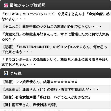
最強ジャンプ放送局
「BLEACH」のユーハバッハって、今見返すとあんま『全知全能』感
ないよな・・・
【ヤニねこ】薬物中毒のヤクねこの末路が心配でならない・・・
「鬼滅の刃」の煉獄杏寿郎さんって、すぐに退場したのに何で人気あ
るの？？
【悲報】「HUNTER×HUNTER」のビヨンド=ネテロさん、何か思っ
てた奴と違う・・・
「ドラゴンボール」の孫悟飯という、格落ちと最上位返り咲きを繰り
返すお兄ちゃん・・・
ぐら速
【速報】ウマ娘声優さん、結婚ｗｗｗｗｗｗｗｗ
【お誕生日】逢田さん（34）の奇行・奇言で打線組んだ・・・
【画像】有名女性声優「私はね、ハゲてる人が好きなの」
【謎】雨宮天さん、声優雑誌で搾乳