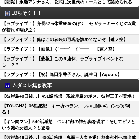
【朗報】永瀬アンナさん、公式に次世代のエースとして認められる
ぷちそく！！
【ラブライブ！】身長57m体重550tのぼく、セガラッキーくじのA賞
が着れず咽び泣く
【ラブライブ！】俺はこの衣装の再現を諦めてないぞ【蓮ノ空】
【ラブライブ！】【画像】く´━━`ゝく´━━`ゝ【蓮ノ空】
【ラブライブ！】【悲報】この９連休、ラブライブイベントな
し…？？
【ラブライブ！】【祝】逢田梨香子さん、誕生日【Aqours】
ムダスレ無き改革
【彼岸島48日後…】491話感想 現彼岸島のボス、彼岸王子が登場！
【TOUGH2】36話感想 キー坊vsラン、ついに闘いのゴングが鳴
る！
【キン肉マン】540話感想 ついに刻の神が姿を現す！そしてピノと
いう謎の女超人？も登場
【彼岸島48日後…】490話感想 鬼面三人衆を退け無事都外へ進出成