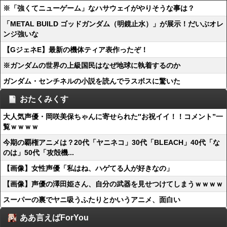
※「強くてニューゲーム」なハサウェイがやりそうな事は？
「METAL BUILD ゴッドガンダム（明鏡止水）」が展示！だいぶオレ
ンジ強いな
【GジェネE】最新の機体ティア表作ったぞ！
※ガンダムの世界の上級国民はなぜ地球に執着するのか
ガンダム・センチネルの小説を読んでラスボスに驚いた
おたくみくす
大人気声優・岡咲美保ちゃんに寄せられた″お祝イイ！！コメント”一
覧ｗｗｗｗ
今期の覇権アニメは？20代「ヤニネコ」30代「BLEACH」40代「な
のは」50代「攻殻機...
【画像】女性声優「私はね、ハゲてる人が好きなの」
【画像】声優の澤田姫さん、自分の武器を見せつけてしまうｗｗｗｗ
スーパーの裏でヤニ吸うふたりとかいうアニメ、面白い
ああ言えばForYou