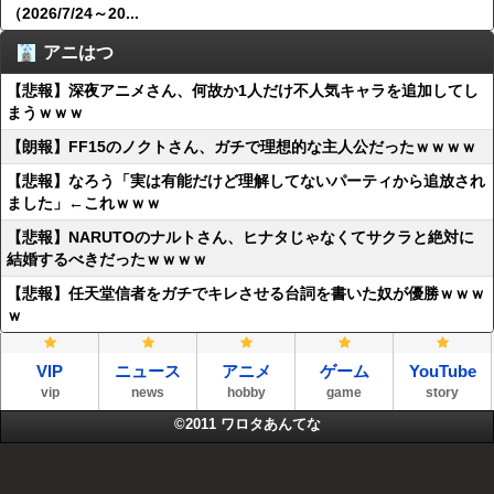
（2026/7/24～20...
アニはつ
【悲報】深夜アニメさん、何故か1人だけ不人気キャラを追加してし
まうｗｗｗ
【朗報】FF15のノクトさん、ガチで理想的な主人公だったｗｗｗｗ
【悲報】なろう「実は有能だけど理解してないパーティから追放され
ました」←これｗｗｗ
【悲報】NARUTOのナルトさん、ヒナタじゃなくてサクラと絶対に
結婚するべきだったｗｗｗｗ
【悲報】任天堂信者をガチでキレさせる台詞を書いた奴が優勝ｗｗｗ
ｗ
VIP
ニュース
アニメ
ゲーム
YouTube
vip
news
hobby
game
story
©2011
ワロタあんてな