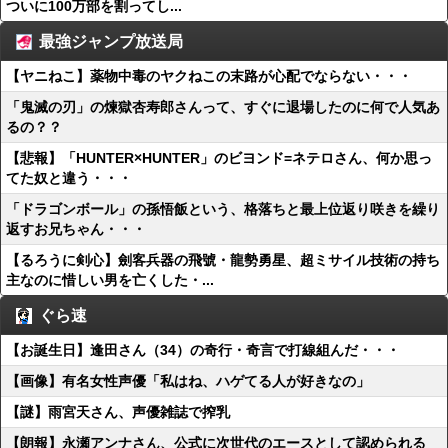
ついに100万部を割ってし...
最強ジャンプ放送局
【ヤニねこ】薬物中毒のヤクねこの末路が心配でならない・・・
「鬼滅の刃」の煉獄杏寿郎さんって、すぐに退場したのに何で人気あ
るの？？
【悲報】「HUNTER×HUNTER」のビヨンド=ネテロさん、何か思っ
てた奴と違う・・・
「ドラゴンボール」の孫悟飯という、格落ちと最上位返り咲きを繰り
返すお兄ちゃん・・・
【るろうに剣心】劍客兵器の飛號・龍勢勇星、超ミサイル技術の持ち
主なのに惜しい男を亡くした・...
ぐら速
【お誕生日】逢田さん（34）の奇行・奇言で打線組んだ・・・
【画像】有名女性声優「私はね、ハゲてる人が好きなの」
【謎】雨宮天さん、声優雑誌で搾乳
【朗報】永瀬アンナさん、公式に次世代のエースとして認められる