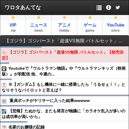
ワロタあんてな
VIP
ニュース
アニメ
ゲーム
YouTube
vip
news
hobby
game
story
【ゴジラ】ゴジバースト「超速VS無限 バトルセット」【発売決定】
【ゴジラ】ゴジバースト「超速VS無限 バトルセット」【発売決
定】
Youtubeで『ウルトラマン物語』や『ウルトラマンキッズ（映画
版）』が初配信 他、今週の...
※【ガンダム】もし機体に一緒に搭乗したら「うるせぇ！！」と
なりそうなパイロットと言えば？
童貞ボッチがヤリサーに入った結果wwwww
【悲報】たぬかな、またも発言が物議に「カラオケ乱入が多いの
は成功率が高いから」
名家のお嬢様の記録