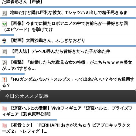
た絵森彩さん【声優】
地味だけど隠れ巨乳な彼女、Tシャツハミ出しで精子尽きるま
【画像】今までに観たロボアニメの中でお前らが一番好きな回
（エピソード）を挙げてけ
【動画】大西沙織さん、ふしぎなおどり
【同人誌】デ●︎ヘル呼んだら昔好きだった子が来た件
【衝撃】「結婚したら地獄見る女の特徴」がこちらｗｗｗｗ美女
が…ヤバすぎる…
「HGガンダムバルバトスルプス」って出来がいい？今でも通用す
る？
今日のオススメ記事
【涼宮ハルヒの憂鬱】Vivitフィギュア「涼宮ハルヒ」プライズフ
ィギュア【彩色原型公開】
【初音ミク】「PERIHAPI! おきがえちゅう ピアプロキャラクタ
ーズ 2」トレフィグ【...