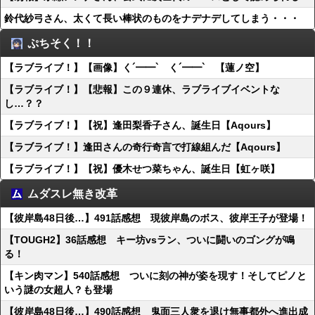
鈴代紗弓さん、太くて長い棒状のものをナデナデしてしまう・・・
ぷちそく！！
【ラブライブ！】【画像】く´━━`ゝく´━━`ゝ【蓮ノ空】
【ラブライブ！】【悲報】この９連休、ラブライブイベントな
し…？？
【ラブライブ！】【祝】逢田梨香子さん、誕生日【Aqours】
【ラブライブ！】逢田さんの奇行奇言で打線組んだ【Aqours】
【ラブライブ！】【祝】優木せつ菜ちゃん、誕生日【虹ヶ咲】
ムダスレ無き改革
【彼岸島48日後…】491話感想 現彼岸島のボス、彼岸王子が登場！
【TOUGH2】36話感想 キー坊vsラン、ついに闘いのゴングが鳴
る！
【キン肉マン】540話感想 ついに刻の神が姿を現す！そしてピノと
いう謎の女超人？も登場
【彼岸島48日後…】490話感想 鬼面三人衆を退け無事都外へ進出成