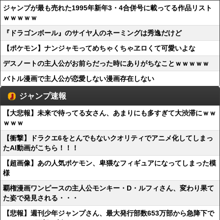
ジャンプが最も売れた1995年新年3・4合併号に載ってる作品リスト
ｗｗｗｗｗ
『ドラゴンボール』のサイヤ人のネーミングは秀逸だけど
【ポケモン】ナンジャモってめちゃくちゃヱロくて可愛いよな
デスノートの主人公がお前らだった時にありがちなことｗｗｗｗｗ
バトル漫画で主人公が恋愛しない漫画存在しない
ジャンプ速報
【大悲報】未来で待ってる女さん、あまりにも多すぎて大渋滞にｗｗ
ｗｗｗ
【衝撃】ドラクエ6をとんでもないクオリティでアニメ化してしまっ
たAI動画がこちら！！！
【超画像】あの人気ポケモン、卑猥なフィギュアになってしまった模
様
覇権漫画ワンピースの主人公モンキー・D・ルフィさん、変わり果て
た姿で発見される・・・
【悲報】週刊少年ジャンプさん、最大発行部数653万部から急降下で