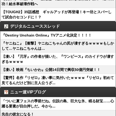
功！給水車破壊作戦へ
【TOUGH2】35話感想 ギャルアッドが再登場！キー坊とスパーし
て試合のセコンドに！？
デジタルニューススレッド
『Destiny Unchain Online』TVアニメ化決定！！！！
『ヤニねこ』【衝撃】ヤニねこちゃんの尻が凄すぎるｗｗｗｗもしか
して…ヤニねこちゃんは…
【凄い】『刃牙』の作者が描いた、『ワンピース』のカイドウが凄す
ぎるｗｗｗｗ
【凄い】映画『ちいかわ』公開14日間で興収50億円突破！！
【驚愕】名作『リゼロ』凄い事に気付いたｗｗｗｗ『リゼロ』初めて
見てるんだけど別に主人公うざ...
ニュー速VIPブログ
「ついに夏フェスの季節だね。伝説の島、巨大な氷、眠る財宝……心
躍る要素が目白押しだ。今から...
先生の彼女になる！