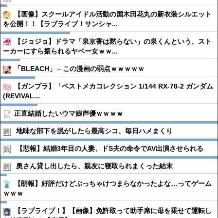
【画像】スクールアイドル活動の国木田花丸の新衣装シルエット
を公開！！【ラブライブ！サンシャ...
【ジョジョ】ドラマ「泉京香は黙らない」の泉くんという、スト
ーカーにすら振られるヤベー女ｗｗ...
「BLEACH」←この漫画の弱点ｗｗｗｗｗ
【ガンプラ】「ベストメカコレクション 1/144 RX-78-2 ガンダム
(REVIVAL...
正直結婚したいウマ娘声優ｗｗｗｗ
地味な部下を脱がしたら最高シコ、毎日ハメまくり
【悲報】結婚3年目の人妻、ドS夫の命令でAV出演させられる
奥さん貸し出したら、親友に寝取られまくった結末
【朗報】好評だけどぶっちゃけつまらなかったよな…ってゲーム
ｗｗｗ
【ラブライブ！】【画像】免許取って助手席に母を乗せて運転し