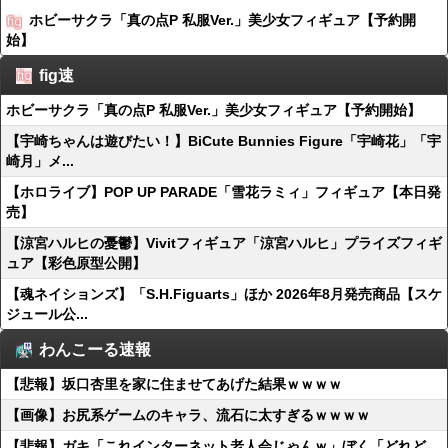
ホビーサクラ「真の点P 私服Ver.」美少女フィギュア【予約開
始】
fig速
ホビーサクラ「真の点P 私服Ver.」美少女フィギュア【予約開始】
【宇崎ちゃんは遊びたい！】BiCute Bunnies Figure「宇崎花」「宇
崎月」メ...
【ホロライブ】POP UP PARADE「雪花ラミィ」フィギュア【本日発
売】
【涼宮ハルヒの憂鬱】Vivitフィギュア「涼宮ハルヒ」プライズフィギ
ュア【彩色原型公開】
【魂ネイションズ】「S.H.Figuarts」ほか 2026年8月発売商品【スケ
ジュール公...
わんこーる速報
【悲報】坂口杏里を家に住ませてあげた結果ｗｗｗｗ
【画像】お尻系ゲームのキャラ、流石に太すぎるｗｗｗｗ
【悲報】ガキ「これインターネット老人会じゃんｗ」ぼく「どれど