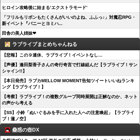
ヒロイン攻略後に始まる‘エクストラモード’
「フリルもリボンもたくさんがいいのよね、ふふっ♪」対魔忍RPG・
新イベント『バニーとヨミハ...
田舎の美人姉妹❤
ラブライブまとめちゃんねる
【悲報】この９連休、ラブライブ！イベントなし…
【声優】逢田梨香子さんの奇行奇言で打線組んだ【ラブライブ！サン
シャイン!!】
【本日発売】ラブカMELLOW MOMENT告知ツイートいいねランキ
ング【ラブライブ！】
【考察】ラブライブ！の複数グループ同時展開は正解なのか、ネット
の声から考える
【SS】小鈴「ぬいぐるみを手に入れた人への注意喚起」【ラブライ
ブ！蓮ノ空】
蠱惑の壺DX