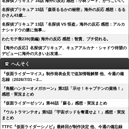
名探偵プリキュア 16話 海外の反応 感想：小林ソード、かっこいい。
名探偵プリキュア 15話「森亜るるかの秘密」海外の反応 感想：るる
かさん43歳…
名探偵プリキュア 13話「名探偵 VS 怪盗」海外の反応 感想：アルカ
ナシャドウの腋に無事...
わたモテ喪239(後編) 海外の反応 感想：智貴、ブチ切れる。
【海外の反応】名探偵プリキュア、キュアアルカナ・シャドウ待望の
デビューに海外の大きいお友達...
へんそく
『仮面ライダーマイス』制作発表会見で追加情報解禁 他、今週の備
忘録（2026/7/31～2...
『角醒ハンターオメガホーン』第2話「示せ！キャプテンの資格！」
感想・実況まとめ
『仮面ライダーゼッツ』第46話「蘇る」感想・実況まとめ
『ウルトラマンテオ』第5話「宇宙ポッドを奪還せよ！」感想・実況
まとめ
TTFC『仮面ライダーシノビ』最終回が制作決定 他、今週の備忘録