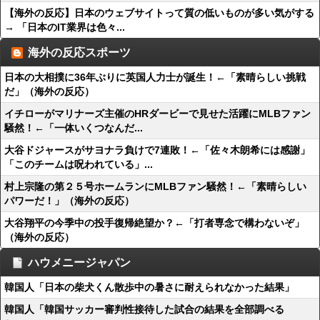
【海外の反応】日本のウェブサイトって質の低いものが多い気がする
→ 「日本のIT業界は色々...
海外の反応スポーツ
日本の大相撲に36年ぶりに英国人力士が誕生！←「素晴らしい挑戦
だ」（海外の反応）
イチローがマリナーズ主催のHRダービーで見せた活躍にMLBファン
騒然！←「一体いくつなんだ...
大谷ドジャースがサヨナラ負けで7連敗！←「佐々木朗希には感謝」
「このチームは呪われている」...
村上宗隆の第２５号ホームランにMLBファン騒然！←「素晴らしい
パワーだ！」（海外の反応）
大谷翔平の今季中の投手復帰絶望か？←「打者専念で構わないぞ」
（海外の反応）
ハウメニージャパン
韓国人「日本の柴犬くん散歩中の暑さに耐えられなかった結果」
韓国人「韓国サッカー審判性接待した試合の結果を全部調べる