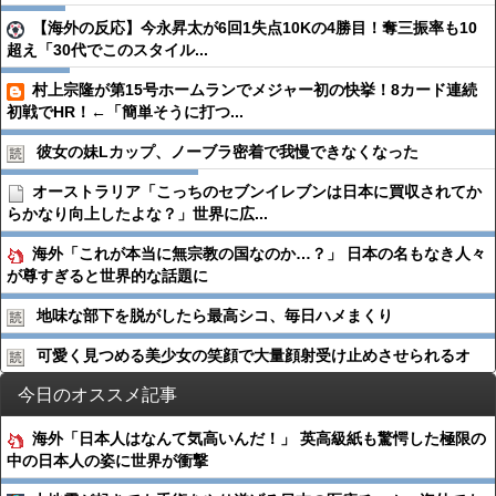
【海外の反応】今永昇太が6回1失点10Kの4勝目！奪三振率も10
超え「30代でこのスタイル...
村上宗隆が第15号ホームランでメジャー初の快挙！8カード連続
初戦でHR！←「簡単そうに打つ...
彼女の妹Lカップ、ノーブラ密着で我慢できなくなった
オーストラリア「こっちのセブンイレブンは日本に買収されてか
らかなり向上したよな？」世界に広...
海外「これが本当に無宗教の国なのか…？」 日本の名もなき人々
が尊すぎると世界的な話題に
地味な部下を脱がしたら最高シコ、毎日ハメまくり
可愛く見つめる美少女の笑顔で大量顔射受け止めさせられるオ
今日のオススメ記事
海外「日本人はなんて気高いんだ！」 英高級紙も驚愕した極限の
中の日本人の姿に世界が衝撃