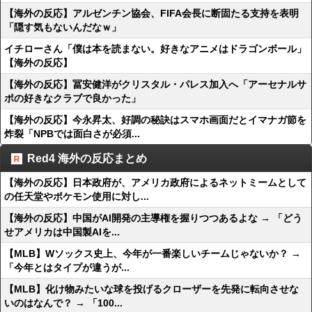
【海外の反応】アルゼンチン協会、FIFA会長に断固たる支持を表明
「隠す気もないんだなｗ」
イチローさん「僕は本を読まない。好きなアニメはドラゴンボール」
【海外の反応】
【海外の反応】冨安健洋がクリスタル・パレス加入へ「アーセナルサ
ポの好きなクラブで良かった」
【海外の反応】今永昇太、好調の秘訣はスマホ画面だとイマナガ節を
炸裂「NPBでは面白さが必須...
Red4 海外の反応まとめ
【海外の反応】日本政府が、アメリカ政府によるネットミームとして
の任天堂やポケモン使用に対し...
【海外の反応】中国がAI開発の主導権を握りつつあるよな → 「どう
せアメリカは中国製AIを...
【MLB】Wソックス史上、今年が一番楽しいチームじゃないか？ →
「今年とはタイプが違うが...
【MLB】化け物みたいな球を投げるクローザーを先発に転向させな
いのはなんで？ → 「100...