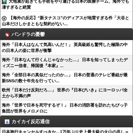
大地震が起きても手術をやり遂げる日本の医療チーム、海外でも
凄すぎると絶賛
【海外の反応】“新タナスコ”のディアスが地雷すぎる件「大谷と
山本だけしかまともな契約がない...
パンドラの憂鬱
海外「日本人はなんて気高いんだ！」 英高級紙も驚愕した極限の中
の日本人の姿に世界が衝撃
海外「日本なんて行くんじゃなかった…」 日本を知ってしまったデ
ィズニー信者、帰国後『本家』...
海外「全部日本の真似だったのか…」 日本の普通のテレビ番組が最
新SNSの数十年先を行ってい...
欧州「日本だけ反則だろ…」 世界の『日本びいき』にヨーロッパ全
土から不満の声
海外「世界で日本を死守するぞ！」 日本の消防署を訪れたちびっ子
集団が世界をメロメロに
カイカイ反応通信
日本旅行キャンセルすべきか…1万年ぶり史上最大級の火山の兆し＝