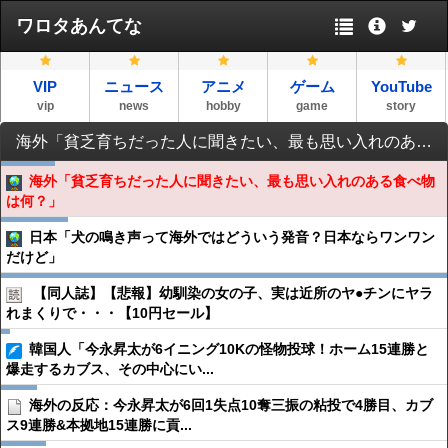
ワロタあんてな
VIP
ニュース
アニメ
ゲーム
YouTube
vip
news
hobby
game
story
海外「貧乏育ちだった人に聞きたい、最も思い入れのある食べ物は何？」
海外「貧乏育ちだった人に聞きたい、最も思い入れのある食べ物
は何？」
日本「犬の鳴き声って海外ではどういう発音？日本ならワンワン
だけど」
【同人誌】【悲報】幼馴染の女の子、実は近所のヤ●︎チンにヤラ
れまくりで・・・【10円セール】
韓国人「今永昇太が6イニング10Kの怪物投球！ホーム15連勝と
爆走するカブス、その中心にい...
海外の反応：今永昇太が6回1失点10奪三振の粘投で4勝目、カブ
ス9連勝&本拠地15連勝に貢...