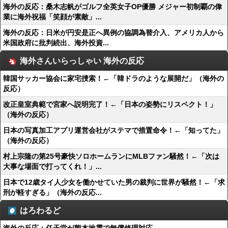
海外の反応：桑木志帆がゴルフ全英女子OP優勝 メジャー初制覇の偉
業に海外祝福「笑顔が素敵」...
海外の反応：日米が円安是正へ異例の協調為替介入、アメリカ人から
米国政府に批判続出、海外投資...
海外さんいらっしゃい 海外の反応
韓国サッカー協会に家宅捜索！←「韓ドラのような展開だ」（海外の
反応）
改正皇室典範で宮家へ説明完了！←「日本の姿勢にリスペクト！」
（海外の反応）
日本の写真加工アプリ運営会社がステマで措置命令！←「知ってた」
（海外の反応）
村上宗隆の第25号豪快ソロホームランにMLBファン騒然！←「次は
大事な場面で打ってくれ！」...
日本で12歳タイ人少女を働かせていた男の裁判に世界が騒然！←「求
刑が軽すぎる」（海外の反応...
はろわるど