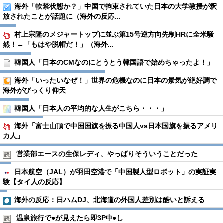
海外「軟禁状態か？」中国で拘束されていた日本の大学教授が釈
放されたことが話題に（海外の反応...
村上宗隆のメジャートップに並ぶ第15号逆方向先制HRに全米騒
然！←「もはや脱帽だ！」（海外...
韓国人「日本のCMなのにとうとう韓国語で始めちゃったよ！」
海外「いったいなぜ！」世界の危機なのに日本の景気が絶好調で
海外がびっくり仰天
韓国人「日本人の平均的な人生がこちら・・・」
海外「富士山頂で中国国旗を振る中国人vs日本国旗を振るアメリ
カ人」
営業部エースの生保レディ、やっぱりそういうことだった
日本航空（JAL）が羽田空港で「中国製人型ロボット」の実証実
験【タイ人の反応】
海外の反応：日ハムDJ、北海道の外国人差別は酷いと訴える
温泉旅行で●︎が見えたら即3P中●︎し