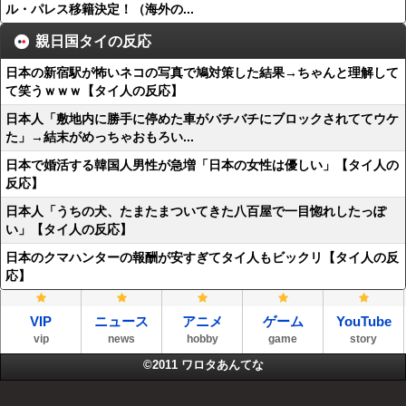
ル・パレス移籍決定！（海外の...
親日国タイの反応
日本の新宿駅が怖いネコの写真で鳩対策した結果→ちゃんと理解して
て笑うｗｗｗ【タイ人の反応】
日本人「敷地内に勝手に停めた車がバチバチにブロックされててウケ
た」→結末がめっちゃおもろい...
日本で婚活する韓国人男性が急増「日本の女性は優しい」【タイ人の
反応】
日本人「うちの犬、たまたまついてきた八百屋で一目惚れしたっぽ
い」【タイ人の反応】
日本のクマハンターの報酬が安すぎてタイ人もビックリ【タイ人の反
応】
VIP
ニュース
アニメ
ゲーム
YouTube
vip
news
hobby
game
story
©2011
ワロタあんてな