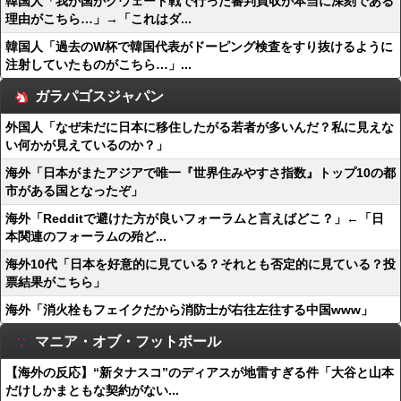
韓国人「我が国がクウェート戦で行った審判買収が本当に深刻である
理由がこちら…」→「これはダ...
韓国人「過去のW杯で韓国代表がドーピング検査をすり抜けるように
注射していたものがこちら…」...
ガラパゴスジャパン
外国人「なぜ未だに日本に移住したがる若者が多いんだ？私に見えな
い何かが見えているのか？」
海外「日本がまたアジアで唯一『世界住みやすさ指数』トップ10の都
市がある国となったぞ」
海外「Redditで避けた方が良いフォーラムと言えばどこ？」←「日
本関連のフォーラムの殆ど...
海外10代「日本を好意的に見ている？それとも否定的に見ている？投
票結果がこちら」
海外「消火栓もフェイクだから消防士が右往左往する中国www」
マニア・オブ・フットボール
【海外の反応】“新タナスコ”のディアスが地雷すぎる件「大谷と山本
だけしかまともな契約がない...