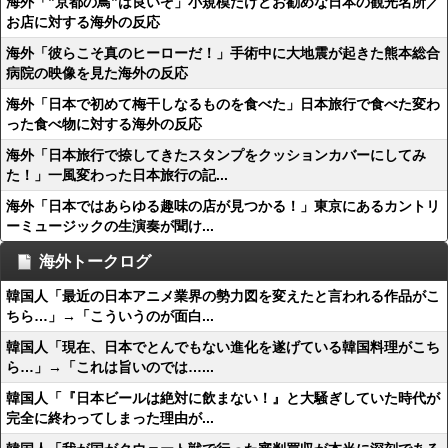
海外「”京都の鳥”は良いぞ」小規模だけどお勧めな日本の観光名所／
お店に対する海外の反応
海外「彼らこそ真のヒーローだ！」手術中に大地震が起きた熊本総合
病院の映像を見た海外の反応
海外「日本で初めて梅干しなるものを食べた」日本旅行で食べた変わ
った食べ物に対する海外の反応
海外「日本旅行で捺してきたスタンプをクッションカバーにしてみ
た！」一風変わった日本旅行の記...
海外「日本ではあらゆる趣味の店が見つかる！」東京にあるカントリ
ーミュージックの生演奏が聞け...
海外トークログ
韓国人「最近の日本アニメ業界の勢力図を変えたと言われる作品がこ
ちら…」→「こういうのが面白...
韓国人「現在、日本でとんでもない進化を遂げている韓国料理がこち
ら…」→「これは旨いのでは…...
韓国人「『日本ビールは絶対に飲まない！』と大騒ぎしていた時代が
完全に終わってしまった理由が...