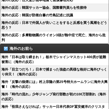
海外の反応：任天堂が熊本地震で無償修理対応
海外の反応：韓国サッカー協会、国際審判員らを性接待
海外の反応：韓国が防衛白書の竹島記述に抗議
海外の反応：日本で外国人が良いことをすると反感を買う風潮をどう
思う？
海外の反応：多摩動物園のライオン3頭が熱中症で死亡、海外から批
判
海外のお前ら
海外「日本は取り締まれ！」栃木でシャインマスカット400房が盗難
被害に（海外の反応）
海外「目立つだろ！」日本で捕まった強盗の異様な格好に海外びっく
り仰天！（海外の反応）
海外「反撃の狼煙には」村上宗隆の第25号特大ホームランに海外大興
奮！（海外の反応）
海外「時代の流れ」少年ジャンプ発行部数が初の100万部割れ（海外
の反応）
海外「怪我さえなければ」サッカー日本代表DF冨安健洋のクリスタ