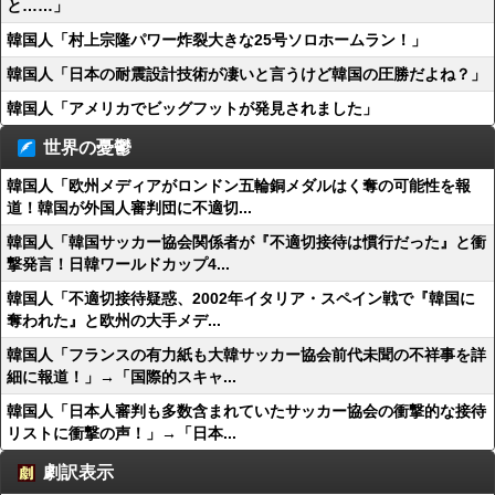
と……」
韓国人「村上宗隆パワー炸裂大きな25号ソロホームラン！」
韓国人「日本の耐震設計技術が凄いと言うけど韓国の圧勝だよね？」
韓国人「アメリカでビッグフットが発見されました」
世界の憂鬱
韓国人「欧州メディアがロンドン五輪銅メダルはく奪の可能性を報
道！韓国が外国人審判団に不適切...
韓国人「韓国サッカー協会関係者が『不適切接待は慣行だった』と衝
撃発言！日韓ワールドカップ4...
韓国人「不適切接待疑惑、2002年イタリア・スペイン戦で『韓国に
奪われた』と欧州の大手メデ...
韓国人「フランスの有力紙も大韓サッカー協会前代未聞の不祥事を詳
細に報道！」→「国際的スキャ...
韓国人「日本人審判も多数含まれていたサッカー協会の衝撃的な接待
リストに衝撃の声！」→「日本...
劇訳表示