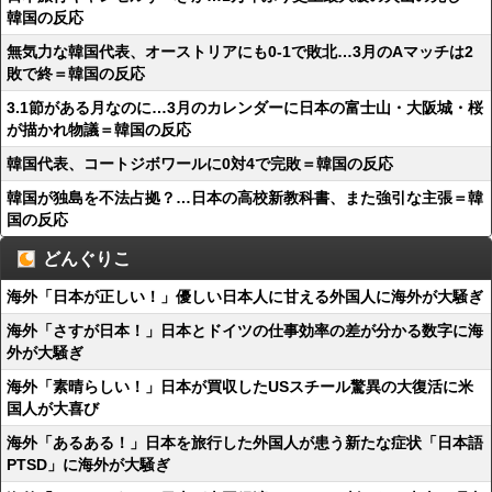
韓国の反応
無気力な韓国代表、オーストリアにも0-1で敗北…3月のAマッチは2
敗で終＝韓国の反応
3.1節がある月なのに…3月のカレンダーに日本の富士山・大阪城・桜
が描かれ物議＝韓国の反応
韓国代表、コートジボワールに0対4で完敗＝韓国の反応
韓国が独島を不法占拠？…日本の高校新教科書、また強引な主張＝韓
国の反応
どんぐりこ
海外「日本が正しい！」優しい日本人に甘える外国人に海外が大騒ぎ
海外「さすが日本！」日本とドイツの仕事効率の差が分かる数字に海
外が大騒ぎ
海外「素晴らしい！」日本が買収したUSスチール驚異の大復活に米
国人が大喜び
海外「あるある！」日本を旅行した外国人が患う新たな症状「日本語
PTSD」に海外が大騒ぎ