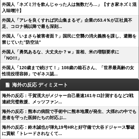
外国人「ネズミ汁を飲んじゃった人は無数だろ…」【すき家ネズミ混
入味噌汁】
外国人「アレを良くすれば沢山集まるぞ」企業の53.4％が正社員不
足、コロナ禍以降で最も深刻...
外国人「いまさら被害者面？」国民に空襲の消火義務を課し、避難を
禁じていた”防空法”
外国人「勇気あるな、大丈夫か？ｗ」首相、米の増額要求に
「NO!!!」
外国人「120歳まで続けて！」108歳の箱石さん、「世界最高齢の女
性現役理容師」でギネス認...
海外の反応 ディミヌート
海外の反応：千賀滉大がメジャー自己最速161キロ計測するなど2戦
連続完璧救援、メッツファン...
海外の反応：熊本の病院で手術中に熊本地震が発生、大揺れの中でも
患者を守った医師たちの対応ぶ...
海外の反応：鈴木誠也が弾丸19号HRと好守備で大谷ドジャース撃破
に貢献「トレードされなくて...