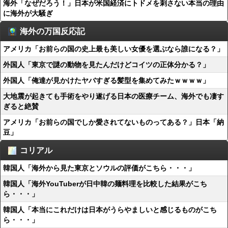
海外「なぜだろう！」日本が米国経済にトドメを刺さない本当の理由
に海外が大騒ぎ
海外の万国反応記
アメリカ「お前らの国の史上最も美しい女優を選ぶなら誰になる？」
外国人「東京で謎の動物を見たんだけどコイツの正体分かる？」
外国人「俺達が見かけたヤバすぎる髪型を集めてみたｗｗｗｗ」
大地震が起きても手術をやり遂げる日本の医療チーム、海外でも凄す
ぎると絶賛
アメリカ「お前らの国でしか愛されてないものってある？」日本「納
豆」
コリアル
韓国人「海外から見た東京とソウルの評価がこちら・・・」
韓国人「海外YouTuberが日中韓の麺料理を比較した結果がこち
ら・・・」
韓国人「本当にこれだけは日本がうらやましいと感じるものがこち
ら・・・」