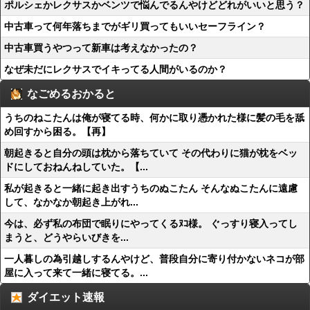
ポルシェかレクサスかベンツで悩んでるんやけどどれがいいと思う？
中古車って何年落ちまでがギリ買ってもいいセーフライン？
中古車買うやつって新車は考えなかったの？
なぜ未だにレクサスでイキってる人間がいるのか？
なごめるおかると
うちのねこたんは俺が寝てる時、何かに取り憑かれた様に髪の毛を舐
め回すから困る。【再】
朝起きると自分の頭は枕から落ちていて その代わりに猫が枕をベッ
ドにしておねんねしていた。【...
私が起きると一緒に起き出すうちのぬこたん そんなぬこたんに遠慮
して、なかなか朝起き上がれ...
今は、必ず私の布団で眠りにやってくるﾇｺ様。 ぐっすり寝入ってし
まうと、どうやらいびきを...
一人暮しの為引越しするんやけど、普段自分に寄り付かないネコが部
屋に入って来て一緒に寝てる。...
ダイエット速報