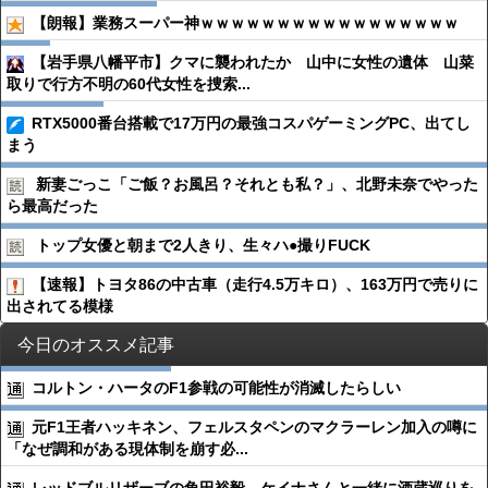
【朗報】業務スーパー神ｗｗｗｗｗｗｗｗｗｗｗｗｗｗｗｗｗ
【岩手県八幡平市】クマに襲われたか 山中に女性の遺体 山菜
取りで行方不明の60代女性を捜索...
RTX5000番台搭載で17万円の最強コスパゲーミングPC、出てし
まう
新妻ごっこ「ご飯？お風呂？それとも私？」、北野未奈でやった
ら最高だった
トップ女優と朝まで2人きり、生々ハ●︎撮りFUCK
【速報】トヨタ86の中古車（走行4.5万キロ）、163万円で売りに
出されてる模様
今日のオススメ記事
コルトン・ハータのF1参戦の可能性が消滅したらしい
元F1王者ハッキネン、フェルスタペンのマクラーレン加入の噂に
「なぜ調和がある現体制を崩す必...