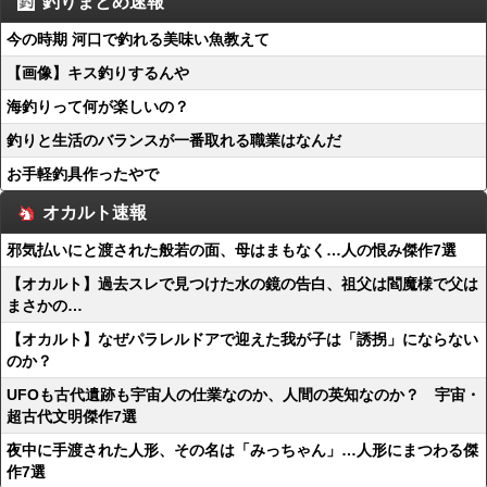
釣りまとめ速報
今の時期 河口で釣れる美味い魚教えて
【画像】キス釣りするんや
海釣りって何が楽しいの？
釣りと生活のバランスが一番取れる職業はなんだ
お手軽釣具作ったやで
オカルト速報
邪気払いにと渡された般若の面、母はまもなく…人の恨み傑作7選
【オカルト】過去スレで見つけた水の鏡の告白、祖父は閻魔様で父は
まさかの…
【オカルト】なぜパラレルドアで迎えた我が子は「誘拐」にならない
のか？
UFOも古代遺跡も宇宙人の仕業なのか、人間の英知なのか？ 宇宙・
超古代文明傑作7選
夜中に手渡された人形、その名は「みっちゃん」…人形にまつわる傑
作7選