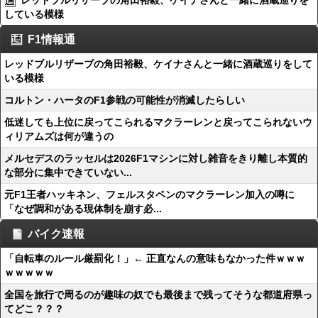
レッドブルリザーブの角田裕毅、ケイナさんと一緒に酒蔵巡りを
している模様
F1情報通
レッドブルリザーブの角田裕毅、ケイナさんと一緒に酒蔵巡りをして
いる模様
コルトン・ハータのF1参戦の可能性が消滅したらしい
低迷しても上位に戻ってこられるマクラーレンと戻ってこられないウ
ィリアムズは何が違うの
メルセデスのラッセルは2026F1マシンに対し雑音をきり離し本質的
な部分に集中できていない...
元F1王者ハッキネン、フェルスタペンのマクラーレン加入の噂に
「なぜ調和がある現体制を崩す必...
バイク速報
「自転車のルール厳罰化！」← 正直なんの意味もなかった件ｗｗｗ
ｗｗｗｗｗ
全国を旅行で周るのが趣味の奴でも最後まで残ってそうな都道府県っ
てどこ？？？