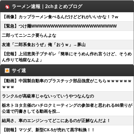
ラーメン速報｜2chまとめブログ
【画像】カップラーメン食べるんだけどどれがいいかな！？w
【緊急】つけ麺WWWWWWWWWWWWWWWWWWWWWW
二郎ってニンニク要らんよな
友達「二郎系食おうぜ」俺「おうｗ」→豚山
【悲報】上沼恵美子ブチギレ「簡単にそうめん作れ言うけど、そうめ
ん作りて地獄なんよ」
サイ速
【動画】中国製自動車のプラスチック部品強度がこちらｗｗｗｗｗｗ
ｗｗｗ
ランクルが高級車じゃないっていうやつなんなの
栃木トヨタ主催のハチロクミーティングの参加者と思われる86乗りが
公道で円書きしてる動画を投...
結局さ、車のエンジンってどこにあるのが正解なんだよ！
【朗報】マツダ、新型CX-5が売れて黒字転換！！