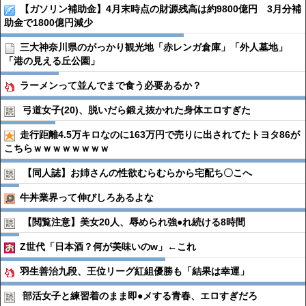
【ガソリン補助金】4月末時点の財源残高は約9800億円 3月分補
助金で1800億円減少
三大神奈川県のがっかり観光地「赤レンガ倉庫」「外人墓地」
「港の見える丘公園」
ラーメンって並んでまで食う必要あるか？
弓道女子(20)、脱いだら鍛え抜かれた身体エロすぎた
走行距離4.5万キロなのに163万円で売りに出されてたトヨタ86が
こちらｗｗｗｗｗｗｗｗ
【同人誌】お姉さんの性欲むらむらから宅配ち〇こへ
牛丼業界って伸びしろあるよな
【閲覧注意】美女20人、辱められ強●︎れ続ける8時間
Z世代「日本酒？何が美味いのw」←これ
羽生善治九段、王位リーグ紅組優勝も「結果は幸運」
部活女子と練習着のまま即●︎メする青春、エロすぎだろ