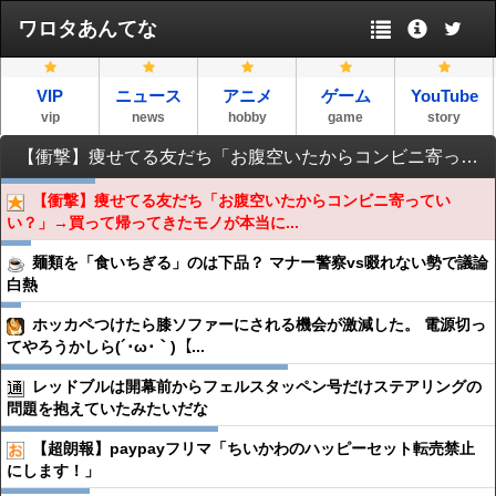
ワロタあんてな
VIP
ニュース
アニメ
ゲーム
YouTube
vip
news
hobby
game
story
【衝撃】痩せてる友だち「お腹空いたからコンビニ寄っていい？」→買って帰ってきたモノが本当に怖かったｗｗｗｗｗｗｗｗｗｗｗｗｗｗｗｗｗｗｗｗ
【衝撃】痩せてる友だち「お腹空いたからコンビニ寄ってい
い？」→買って帰ってきたモノが本当に...
麺類を「食いちぎる」のは下品？ マナー警察vs啜れない勢で議論
白熱
ホッカペつけたら膝ソファーにされる機会が激減した。 電源切っ
てやろうかしら(´･ω･｀)【...
レッドブルは開幕前からフェルスタッペン号だけステアリングの
問題を抱えていたみたいだな
【超朗報】paypayフリマ「ちいかわのハッピーセット転売禁止
にします！」