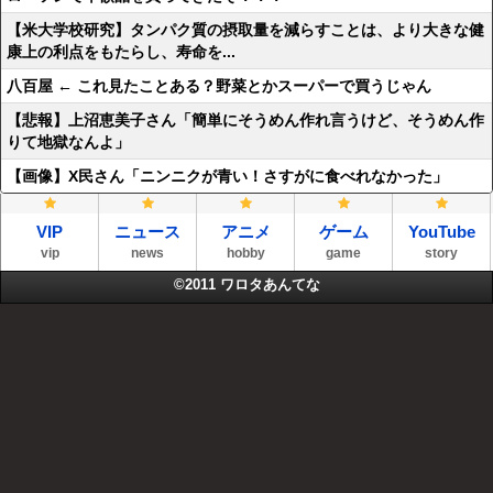
【米大学校研究】タンパク質の摂取量を減らすことは、より大きな健
康上の利点をもたらし、寿命を...
八百屋 ← これ見たことある？野菜とかスーパーで買うじゃん
【悲報】上沼恵美子さん「簡単にそうめん作れ言うけど、そうめん作
りて地獄なんよ」
【画像】X民さん「ニンニクが青い！さすがに食べれなかった」
VIP
ニュース
アニメ
ゲーム
YouTube
vip
news
hobby
game
story
©2011
ワロタあんてな