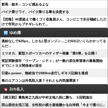
群馬・栃木←コンビ感あるよな
バイク乗りワイ、バイク降りる事を決意する
【悲報】40度超えで働くゴミ収集員さん、コンビニで水分補給しただ
けで市民からブチギレられて...
ゆめ痛
過給なしで420ps。しかもL型エンジン…このS31Zいくらかかってる
んだ…
ミツオカ、新型スポーツカーのティザー画像「第3弾」を公開！
実証実験都市「ウーブン・シティ」が一般の居住希望者の募集開始
すでにトヨタ関係者が居住
日産e-power、無給油で1980km走行しギネス記録を達成
車のエアコンは外気取入派？それとも内気循環派？
2ch名人
【棋王戦】豊島将之九段が中村太地八段に勝ち、３回戦進出
西山朋佳女流三冠、女性初の棋士資格懸かる白玲戦「今まで通りに」