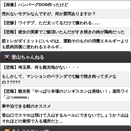
【画像】ハンバーグDON作ったけど
売れないモデルなんですが、何か質問ありますか？
【悲惨】ワイデブ、ただ太ってるだけで嫌われる……
【悲報】彼女の実家でご飯頂いたんだがすき焼きの肉が鶏肉だった
筋トレがダイエットにいいのは、運動そのものの消費エネルギーより
も筋肉回復に使われるエネルギ...
登山ちゃんねる
【悲報】埼玉県、何も観光地がない・・・
もしかして、マンションのベランダで七輪で焼き肉ってダメな
の？????
【悲報】観光客「やっぱり本場のジンギスカンは美味い！」道民ワイ
「ぷっwwww」
車中泊できる軽のオススメ
登山口でスマホは預けて入山するルールにできないでしょうか？山は
それほどの覚悟で入る場所だと...