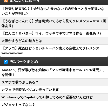
まんぷくにゅーす
【波乗り納豆NG？】余計なもん食わないで納豆食っときゃ間違いな
いことが判明した
【うなぎとにんにく】焼き鳥焼いてるから見てクレメンスｗｗｗ（画
像あり）
【にんにく＆バター】ワイ、ウッキウキでツマミ作る（画像あり）
大阪かすうどんの魅力とは
【アソコ】死ぬほどうまいチャーハン食える店教えてクレメンス
wwwwwwww
PCパーツまとめ
Amazon、汗が飛び散る灼熱の「マンガ毎週末セール（50%還元）」
を開催！
スマホで暇つぶしある？
カフェで長時間パソコン弄っている奴
WindowsってCopilotってAI押してるの？必要ないんだけど
ガジェットってなに？