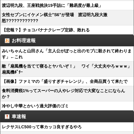
渡辺明九段、王座戦挑決19手詰に「難易度が最上級」
女性セブンにイケメン棋士”S6”が登場 渡辺明九段大激
怒????????????
【悲報？】チョコバナナクレープ定跡、敗れる
お料理速報
みいちゃんと山田さん「主人公がぽっと出のモブに殺されて終わりま
す」←これ
敵「扇風機を当てて寝るとヤバいぞ！」 ワイ「大丈夫やろｗｗｗ」
扇風機ﾎﾟﾁｰ
【画像】ファミマの「盛りすぎチャレンジ」、全商品買うて来たで
食料消費税1%ってスーパーの人やレジ対応で大変なことにならん
か？
冷やし中華とかいう過大評価のゴミ
車速報
レクサスLC500って車カッコ良すぎるやろ