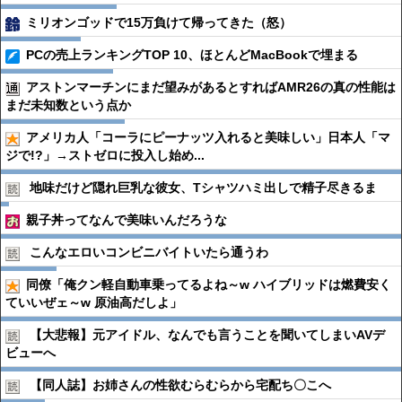
ミリオンゴッドで15万負けて帰ってきた（怒）
PCの売上ランキングTOP 10、ほとんどMacBookで埋まる
アストンマーチンにまだ望みがあるとすればAMR26の真の性能は
まだ未知数という点か
アメリカ人「コーラにピーナッツ入れると美味しい」日本人「マ
ジで!?」→ストゼロに投入し始め...
地味だけど隠れ巨乳な彼女、Tシャツハミ出しで精子尽きるま
親子丼ってなんで美味いんだろうな
こんなエロいコンビニバイトいたら通うわ
同僚「俺クン軽自動車乗ってるよね～w ハイブリッドは燃費安く
ていいぜェ～w 原油高だしよ」
【大悲報】元アイドル、なんでも言うことを聞いてしまいAVデ
ビューへ
【同人誌】お姉さんの性欲むらむらから宅配ち〇こへ