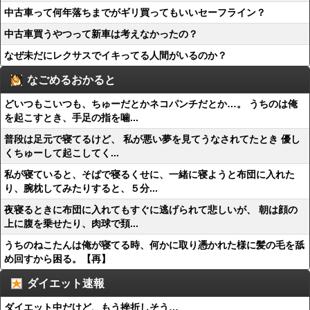
中古車って何年落ちまでがギリ買ってもいいセーフライン？
中古車買うやつって新車は考えなかったの？
なぜ未だにレクサスでイキってる人間がいるのか？
なごめるおかると
どいつもこいつも、ちゅーだとかネコパンチだとか…。 うちのは俺
を起こすとき、手足の指を噛...
普段は足元で寝てるけど、 私が悪い夢を見てうなされてたとき 優し
くちゅーして起こしてく...
私が寝ていると、そばで寝るくせに、一緒に寝ようと布団に入れた
り、腕枕してみたりすると、５分...
夜寝るときに布団に入れてもすぐに逃げられて悲しいが、 朝は顔の
上に腹を乗せたり、肉球で頚...
うちのねこたんは俺が寝てる時、何かに取り憑かれた様に髪の毛を舐
め回すから困る。【再】
ダイエット速報
ダイエット中だけど、もう挫折しそう…