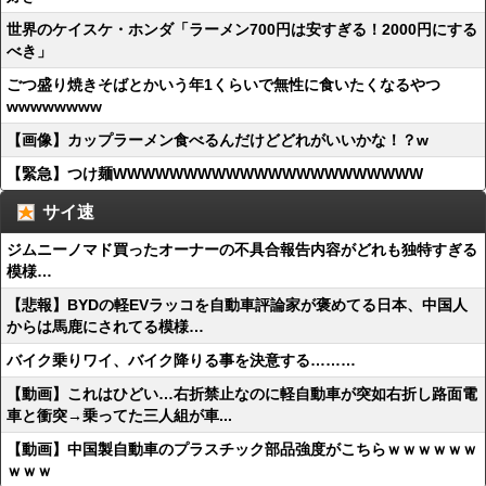
世界のケイスケ・ホンダ「ラーメン700円は安すぎる！2000円にする
べき」
ごつ盛り焼きそばとかいう年1くらいで無性に食いたくなるやつ
wwwwwwww
【画像】カップラーメン食べるんだけどどれがいいかな！？w
【緊急】つけ麺WWWWWWWWWWWWWWWWWWWWWW
サイ速
ジムニーノマド買ったオーナーの不具合報告内容がどれも独特すぎる
模様…
【悲報】BYDの軽EVラッコを自動車評論家が褒めてる日本、中国人
からは馬鹿にされてる模様…
バイク乗りワイ、バイク降りる事を決意する………
【動画】これはひどい…右折禁止なのに軽自動車が突如右折し路面電
車と衝突→乗ってた三人組が車...
【動画】中国製自動車のプラスチック部品強度がこちらｗｗｗｗｗｗ
ｗｗｗ