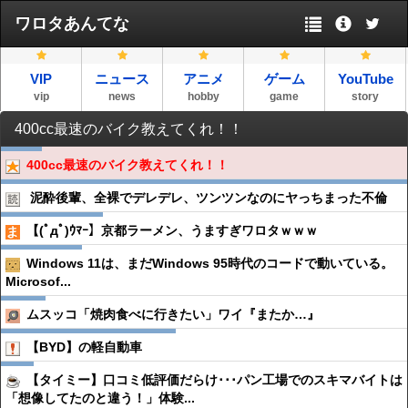
ワロタあんてな
VIP
ニュース
アニメ
ゲーム
YouTube
vip
news
hobby
game
story
400cc最速のバイク教えてくれ！！
400cc最速のバイク教えてくれ！！
泥酔後輩、全裸でデレデレ、ツンツンなのにヤっちまった不倫
【(ﾟдﾟ)ｳﾏｰ】京都ラーメン、うますぎワロタｗｗｗ
Windows 11は、まだWindows 95時代のコードで動いている。
Microsof...
ムスッコ「焼肉食べに行きたい」ワイ『またか…』
【BYD】の軽自動車
【タイミー】口コミ低評価だらけ･･･パン工場でのスキマバイトは
「想像してたのと違う！」体験...