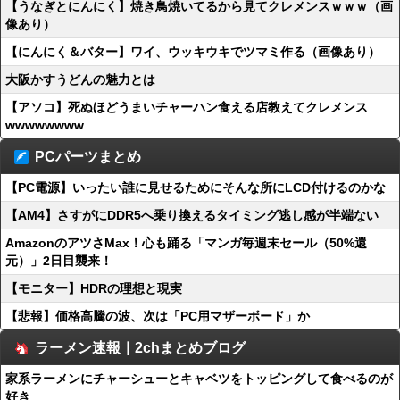
【うなぎとにんにく】焼き鳥焼いてるから見てクレメンスｗｗｗ（画
像あり）
【にんにく＆バター】ワイ、ウッキウキでツマミ作る（画像あり）
大阪かすうどんの魅力とは
【アソコ】死ぬほどうまいチャーハン食える店教えてクレメンス
wwwwwwww
PCパーツまとめ
【PC電源】いったい誰に見せるためにそんな所にLCD付けるのかな
【AM4】さすがにDDR5へ乗り換えるタイミング逃し感が半端ない
AmazonのアツさMax！心も踊る「マンガ毎週末セール（50%還
元）」2日目襲来！
【モニター】HDRの理想と現実
【悲報】価格高騰の波、次は「PC用マザーボード」か
ラーメン速報｜2chまとめブログ
家系ラーメンにチャーシューとキャベツをトッピングして食べるのが
好き