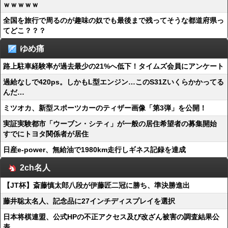
ｗｗｗｗｗ
全国を旅行で周るのが趣味の奴でも最後まで残ってそうな都道府県っ
てどこ？？？
ゆめ痛
路上駐車経験率が過去最少の21%へ低下！タイムズ会員にアンケート
過給なしで420ps。しかもL型エンジン…このS31Zいくらかかってる
んだ…
ミツオカ、新型スポーツカーのティザー画像「第3弾」を公開！
実証実験都市「ウーブン・シティ」が一般の居住希望者の募集開始
すでにトヨタ関係者が居住
日産e-power、無給油で1980km走行しギネス記録を達成
2ch名人
【JT杯】斎藤慎太郎八段が伊藤匠二冠に勝ち、準決勝進出
藤井聡太名人、記念品に27インチディスプレイを選択
日本将棋連盟、公式HPの不正アクセス及び改ざん被害の調査結果公
表