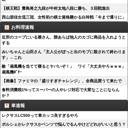
【棋王戦】豊島将之九段が中村太地八段に勝ち、３回戦進出
西山朋佳女流三冠、女性初の棋士資格懸かる白玲戦「今まで通りに」
お料理速報
近所のコープにいる爺さん、隙あらば他人のカゴに商品を入れようと
する
みいちゃんと山田さん「主人公がぽっと出のモブに殺されて終わりま
す」←これ
敵「扇風機を当てて寝るとヤバいぞ！」 ワイ「大丈夫やろｗｗｗ」
扇風機ﾎﾟﾁｰ
【画像】ファミマの「盛りすぎチャレンジ」、全商品買うて来たで
食料消費税1%ってスーパーの人やレジ対応で大変なことにならん
か？
車速報
レクサスLC500って車カッコ良すぎるやろ
ポルシェかレクサスかベンツで悩んでるんやけどどれがいいと思う？