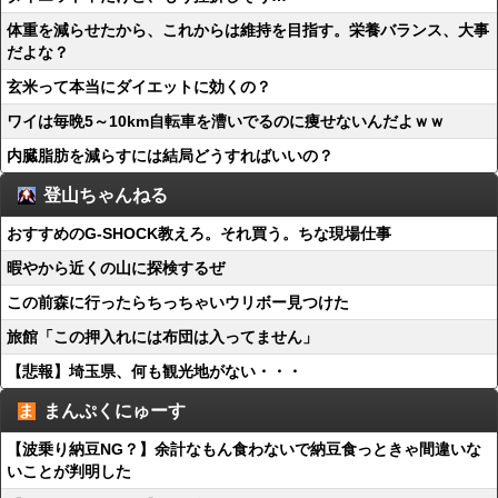
体重を減らせたから、これからは維持を目指す。栄養バランス、大事
だよな？
玄米って本当にダイエットに効くの？
ワイは毎晩5～10km自転車を漕いでるのに痩せないんだよｗｗ
内臓脂肪を減らすには結局どうすればいいの？
登山ちゃんねる
おすすめのG-SHOCK教えろ。それ買う。ちな現場仕事
暇やから近くの山に探検するぜ
この前森に行ったらちっちゃいウリボー見つけた
旅館「この押入れには布団は入ってません」
【悲報】埼玉県、何も観光地がない・・・
まんぷくにゅーす
【波乗り納豆NG？】余計なもん食わないで納豆食っときゃ間違いな
いことが判明した