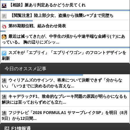
【相談】脈あり判定あるかどうか見てくれ
【閲覧注意】陸上部少女、盗撮から強襲レ×プまで完堕ち
第85期順位戦、組み合わせ発表
最近は減ってきたが、中学生の頃から中途半端な金縛り(？)にあ
っている。 胸の辺りにズシッ...
スズキが「エブリイ」「エブリイワゴン」のフロントデザインを
刷新
今日のオススメ記事
ウィリアムズのサインツ、将来について決断できず「分からな
い」「いつまでに決めるのかも言えな...
キャデラックF1、致命的なブレーキ問題の原因が明らかになるも
解決には至っておらずめども立た...
フジテレビ「2026 FORMULA1 サマーブレイクSP」を明日（8月
9日）から12日間...
F1情報通