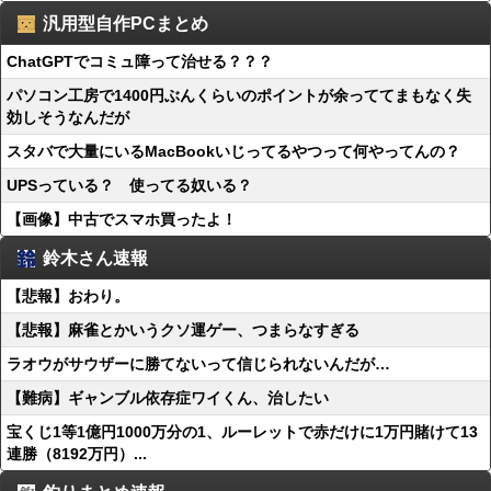
汎用型自作PCまとめ
ChatGPTでコミュ障って治せる？？？
パソコン工房で1400円ぶんくらいのポイントが余っててまもなく失
効しそうなんだが
スタバで大量にいるMacBookいじってるやつって何やってんの？
UPSっている？ 使ってる奴いる？
【画像】中古でスマホ買ったよ！
鈴木さん速報
【悲報】おわり。
【悲報】麻雀とかいうクソ運ゲー、つまらなすぎる
ラオウがサウザーに勝てないって信じられないんだが…
【難病】ギャンブル依存症ワイくん、治したい
宝くじ1等1億円1000万分の1、ルーレットで赤だけに1万円賭けて13
連勝（8192万円）...