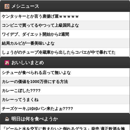
メシニュース
ケンタッキーとか言う唐揚げ屋ｗｗｗｗｗ
コンビニで買ってるやつって上級国民よな
ワイデブ、ダイエット開始から2週間
結局カルビが一番美味いよな
しょうがのチューブ冷蔵庫から出したらコバエが中で暴れてた
おいしいまとめ
シチューが食べられる店って無いよな
カレーの価値を1000万倍にする方法
カレーこぼした????
カレーってうまくね
チーズケーキぷゆゆパン来たよぉ????
明日は何を食べようか
「ビールと水を交互に飲まないと倒れるグラス」発売 適正飲酒を施