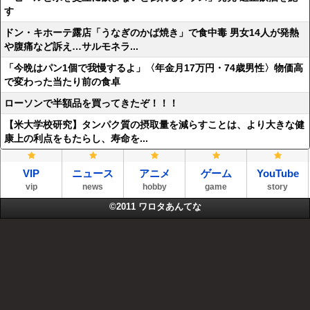
す
ドン・キホーテ露店「うなぎのかば焼き」で食中毒 男女14人が発熱
や腹痛など訴え…サルモネラ...
「今晩はパン1個で我慢するよ」〈年金月17万円・74歳男性〉物価高
で変わった当たり前の食卓
ローソンで半額品を買ってきたぞ！！！
【米大学校研究】タンパク質の摂取量を減らすことは、より大きな健
康上の利点をもたらし、寿命を...
VIP
ニュース
アニメ
ゲーム
YouTube
vip
news
hobby
game
story
©2011
ワロタあんてな