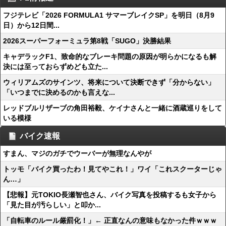
フジテレビ「2026 FORMULA1 サマーブレイクSP」を明日（8月9
日）から12日間...
2026スーパーフォーミュラ第8戦「SUGO」決勝結果
キャデラックF1、致命的なブレーキ問題の原因が明らかになるも解
決には至っておらずめども立た...
ウィリアムズのサインツ、将来について決断できず「分からない」
「いつまでに決めるのかも言えな...
レッドブルリザーブの角田裕毅、ケイナさんと一緒に酒蔵巡りをして
いる模様
バイク速報
すまん、マジのガチでウーバーが無理なんやが
トッモ「バイク買ったわ！見てやこれ！」ワイ「これスクーターじゃ
ん…」
【悲報】元TOKIO長瀬智也さん、バイク写真を投稿するも女子から
「見た目が汚らしい」と叩か...
「自転車のルール厳罰化！」← 正直なんの意味もなかった件ｗｗｗ