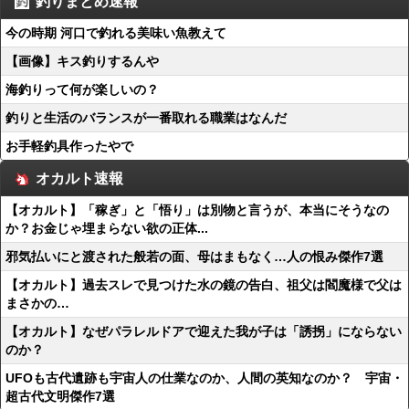
釣りまとめ速報
今の時期 河口で釣れる美味い魚教えて
【画像】キス釣りするんや
海釣りって何が楽しいの？
釣りと生活のバランスが一番取れる職業はなんだ
お手軽釣具作ったやで
オカルト速報
【オカルト】「稼ぎ」と「悟り」は別物と言うが、本当にそうなの
か？お金じゃ埋まらない欲の正体...
邪気払いにと渡された般若の面、母はまもなく…人の恨み傑作7選
【オカルト】過去スレで見つけた水の鏡の告白、祖父は閻魔様で父は
まさかの…
【オカルト】なぜパラレルドアで迎えた我が子は「誘拐」にならない
のか？
UFOも古代遺跡も宇宙人の仕業なのか、人間の英知なのか？ 宇宙・
超古代文明傑作7選