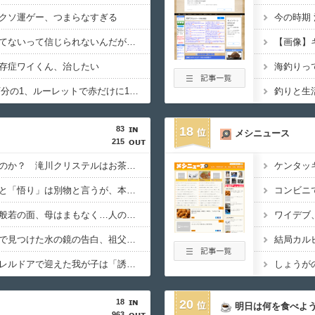
クソ運ゲー、つまらなすぎる
今の時期
てないって信じられないんだが…
【画像】
存症ワイくん、治したい
海釣りっ
宝くじ1等1億円1000万分の1、ルーレットで赤だけに1万円賭けて13連勝（8192万円）する確率2888分の1ｗ
釣りと生
83
18
メシニュース
215
祟る神様は本当に怖いのか？ 滝川クリステルはお茶とお菓子でなだめられる 滝川氏シリーズ傑作5選
ケンタッ
【オカルト】「稼ぎ」と「悟り」は別物と言うが、本当にそうなのか？お金じゃ埋まらない欲の正体。
コンビニ
邪気払いにと渡された般若の面、母はまもなく…人の恨み傑作7選
ワイデブ
【オカルト】過去スレで見つけた水の鏡の告白、祖父は閻魔様で父はまさかの…
結局カル
【オカルト】なぜパラレルドアで迎えた我が子は「誘拐」にならないのか？
18
20
明日は何を食べよ
963