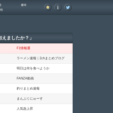
能
趣味
他
与えましたか？」
F1情報通
ラーメン速報｜2chまとめブログ
明日は何を食べようか
FANZA動画
釣りまとめ速報
まんぷくにゅーす
人気急上昇