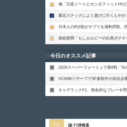
最近スナックによく遊びに行くんやが
日本人の約2割がサプリを過剰摂取、
産経新聞「もしカルビーの白黒ポテチ
今日のオススメ記事
2026スーパーフォーミュラ第8戦「S
VCARBリザーブでSF参戦中の岩佐
キャデラックF1、致命的なブレーキ
1
F1情報通