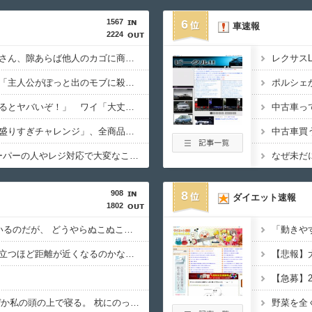
1567
6
車速報
2224
近所のコープにいる爺さん、隙あらば他人のカゴに商品を入れようとする
レクサス
みいちゃんと山田さん「主人公がぽっと出のモブに殺されて終わります」←これ
敵「扇風機を当てて寝るとヤバいぞ！」 ワイ「大丈夫やろｗｗｗ」扇風機ﾎﾟﾁｰ
【画像】ファミマの「盛りすぎチャレンジ」、全商品買うて来たで
中古車買
食料消費税1%ってスーパーの人やレジ対応で大変なことにならんか？
なぜ未だ
908
8
ダイエット速報
1802
我が家は長毛種3匹がいるのだが、 どうやらぬこぬこネットワークで聞きつけたらしく・・・【再】
「動きや
猫って、年数が経てば立つほど距離が近くなるのかな。最近は、枕の横で寝てる。【再】
【急募】2
うちのﾒｲﾝｸｰﾝは、なぜか私の頭の上で寝る。 枕にのって、全体重を私の頭に預け、爆睡。【再】
野菜を全