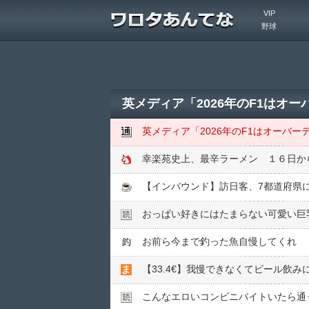
VIP
野球
英メディア「2026年のF1は
英メディア「2026年のF1はオーバ
幸楽苑史上、最辛ラーメン １６日か
【インバウンド】訪日客、7都道府県に集
おっぱい好きにはたまらない可愛い巨
お前ら今まで釣った魚自慢してくれ
【33.4€】我慢できなくてビール飲み
こんなエロいコンビニバイトいたら通