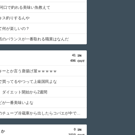
 河口で釣れる美味い魚教えて
キス釣りするんや
て何が楽しいの？
活のバランスが一番取れる職業はなんだ
41
496
キーとか言う唐揚げ屋ｗｗｗｗｗ
で買ってるやつって上級国民よな
、ダイエット開始から2週間
ビが一番美味いよな
しょうがのチューブ冷蔵庫から出したらコバエが中で暴れてた
0
うか
1010