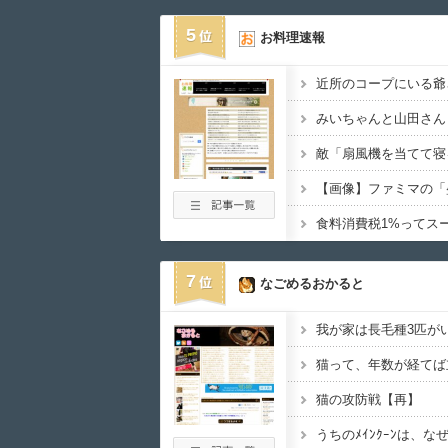
5
お料理速報
7
なごめるおかると
猫の攻防戦【再】