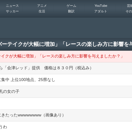
ニュース
アニメ
ゲーム
YouTube
芸
サッカー
生活
翻訳
アダルト
その
オーバーテイクが大幅に増加」「レースの楽しみ方に影響を
ーテイクが大幅に増加」「レースの楽しみ方に影響を与えましたか？」
ら「会津レッド」提供 価格は８３０円（税込み）
中 上位100地点、25県なし
乳の女の子
にきたったwwwwwwww（画像あり）
うわ