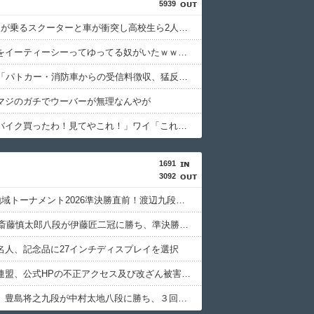
5939
高校生2人が乗るスクーターと車が衝突し高校生ら2人が死傷、車の運転手を逮捕
ETCの事をイーティーシーってゆってる奴がいたｗｗｗｗｗｗｗ
NHK会長「パトカー・消防車からの受信料徴収、猛反発が凄いので検討し直します…」
マジのガチでウーバーが無理なんやが
トッモ「バイク買ったわ！見てやこれ！」ワイ「これスクーターじゃん…」
1691
3092
ABEMA地域トーナメント2026準決勝直前！渡辺九段のガチ優勝予想＆予選丸わかりＳP
【JT杯】斎藤慎太郎八段が伊藤匠二冠に勝ち、準決勝進出
名人、記念品に27インチディスプレイを選択
日本将棋連盟、公式HPの不正アクセス及び改ざん被害の調査結果公表
【棋王戦】豊島将之九段が中村太地八段に勝ち、３回戦進出