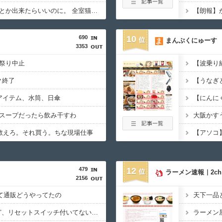
猫キャバならぬ猫旅館とか出来たらいいのに。 全室猫付で寝るときはもれなく添い寝してくれるの。【再】
690
10
まんぷくにゅーす
3353
祭り中止
ク終了
アイテム、水筒、日傘
スープだったら飲み干すわ
大阪かす
K教えろ。それ買う。ちな現場仕事
479
12
ラーメン速報｜2c
2156
って通販どうやってたの
PCケース購入したけど、リセットスイッチ付いてないのな
ラーメン