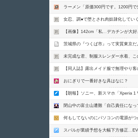
ラーメン「原価300円です。1200
女忍、調●︎で堕とされ肉奴隷化してい
【画像】142cm「私…デカチンが大
茨城県の『つくば市』って実質東京だ
未完成な君、制服スレンダー水着、こ
【同人誌】露出メイド服で無理やり客の
おにぎりで一番好きな具はなに？
【朗報】ソニー、新スマホ「Xperia 1 
何もしてないのにパソコンの電源がつ
スバルが業績予想を大幅下方修正…E