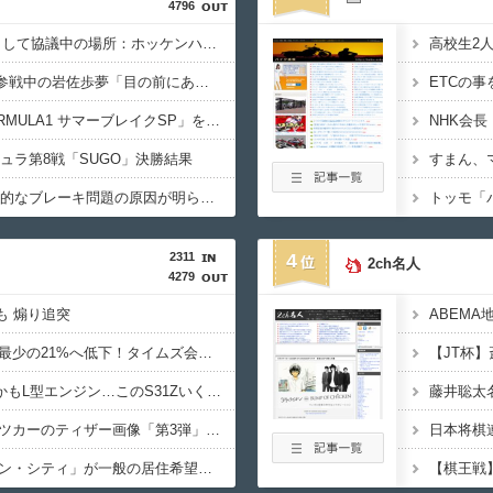
4796
F1が2028年の開催地として協議中の場所：ホッケンハイム、タイ、南アフリカ、アルゼンチン、ルワンダ
VCARBリザーブでSF参戦中の岩佐歩夢「目の前にある大きな目標はやはりF1のレギュラーシート獲得」
フジテレビ「2026 FORMULA1 サマーブレイクSP」を明日（8月9日）から12日間毎日放送へ
ミュラ第8戦「SUGO」決勝結果
すまん、
キャデラックF1、致命的なブレーキ問題の原因が明らかになるも解決には至っておらずめども立たず
2311
4
2ch名人
4279
も 煽り追突
路上駐車経験率が過去最少の21%へ低下！タイムズ会員にアンケート
過給なしで420ps。しかもL型エンジン…このS31Zいくらかかってるんだ…
藤井聡太
ミツオカ、新型スポーツカーのティザー画像「第3弾」を公開！
実証実験都市「ウーブン・シティ」が一般の居住希望者の募集開始 すでにトヨタ関係者が居住