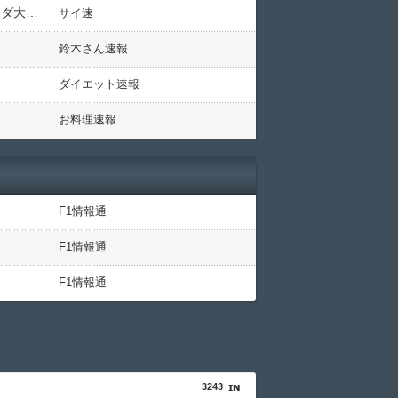
俺「日産ノートとホンダフィットHVどっちにしよう日産は経営がやばいからフィットにしよう」→その後ホンダ大赤字ｗｗｗｗｗｗ
サイ速
鈴木さん速報
ダイエット速報
お料理速報
F1情報通
F1情報通
F1情報通
3243