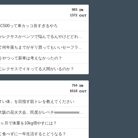
983
1372
LC500って車カッコ良すぎるやろ
ポルシェかレクサスかベンツで悩んでるんやけどどれがいいと思う？
中古車って何年落ちまでがギリ買ってもいいセーフライン？
うやつって新車は考えなかったの？
にレクサスでイキってる人間がいるのか？
754
6518
すい体」を目指す筋トレを教えてください
【悲報】大阪の花火大会、民度がレベチwwwwwwwwwwwwwwww
ヶ月で体重を10kg増やすには？
く食べずに一年生活するとどうなる？