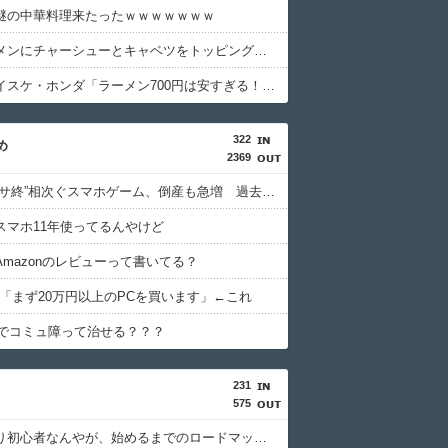
謎の中華料理来たったｗｗｗｗｗｗｗ
家系ラーメンにチャーシューとキャベツをトッピングして食べるのが好き
世界のケイスケ・ホンダ「ラーメン700円は安すぎる！2000円にするべき」
322
め
2369
【悲報】”サ終”相次ぐスマホゲーム、倒産も急増 過去最多ペースで推移
スマホ11年使ってるんやけど
Amazonのレビューって書いてる？
ム「まず20万円以上のPCを買います」←これ
PTでコミュ障って治せる？？？
231
575
ガチの釣り初心者なんやが、始めるまでのロードマップ教えてくれ