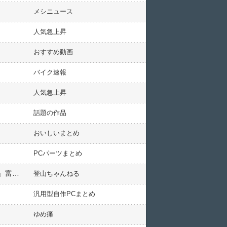
メシニュース
人気急上昇
おすすめ動画
バイク速報
人気急上昇
話題の作品
おいしいまとめ
PCパーツまとめ
閉山中の富士山遭難「自己責任になっていない。遭難したら助けてもらえればよいというのはとんでもない話」富士宮市長が怒り
登山ちゃんねる
汎用型自作PCまとめ
ゆめ痛