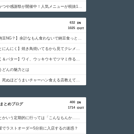
【朗報】かつや感謝祭が開催中！人気メニューが税抜150円引き＆ご飯大盛り無料????
632
1025
【波乗り納豆NG？】余計なもん食わないで納豆食っときゃ間違いないことが判明した
【うなぎとにんにく】焼き鳥焼いてるから見てクレメンスｗｗｗ（画像あり）
【にんにく＆バター】ワイ、ウッキウキでツマミ作る（画像あり）
うどんの魅力とは
【アソコ】死ぬほどうまいチャーハン食える店教えてクレメンスwwwwwwww
400
hまとめブログ
1714
天下一品とかいう定期的に行っては「こんなもんか…」ってなるラーメン屋wwwwwww
屋でラストオーダー5分前に入店するの迷惑？