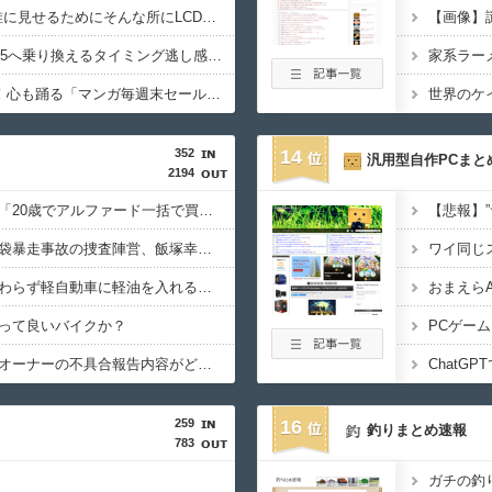
【PC電源】いったい誰に見せるためにそんな所にLCD付けるのかな
【画像】
【AM4】さすがにDDR5へ乗り換えるタイミング逃し感が半端ない
AmazonのアツさMax！心も踊る「マンガ毎週末セール（50%還元）」2日目襲来！
352
14
汎用型自作PCまと
2194
女性インフルエンサー「20歳でアルファード一括で買えちゃう私って素敵」→画像にアレが写ってしまうｗｗｗｗｗｗｗｗ
これどういうこと？池袋暴走事故の捜査陣営、飯塚幸三受刑者を逮捕しなくていい理由を考えるために1000ページもの法解釈書を読んでた模様…自民議員からも圧力
ワイ同じ
わらず軽自動車に軽油を入れる…
おまえら
って良いバイクか？
PCゲー
ジムニーノマド買ったオーナーの不具合報告内容がどれも独特すぎる模様…
ChatG
259
16
釣りまとめ速報
783