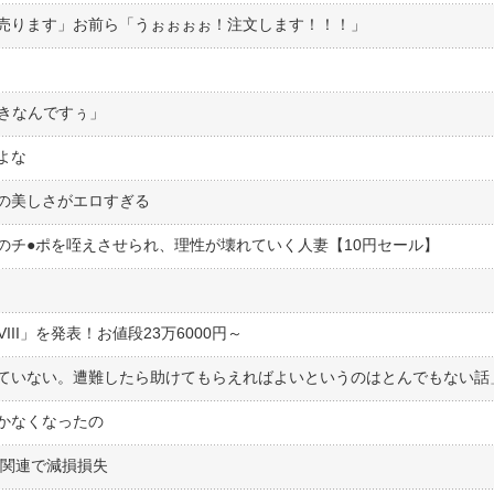
円で売ります」お前ら「うぉぉぉぉ！注文します！！！」
く
好きなんですぅ」
よな
の美しさがエロすぎる
チ●︎ポを咥えさせられ、理性が壊れていく人妻【10円セール】
VIII」を発表！お値段23万6000円～
かなくなったの
V関連で減損損失