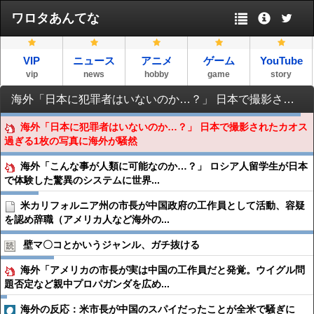
ワロタあんてな
VIP
ニュース
アニメ
ゲーム
YouTube
vip
news
hobby
game
story
海外「日本に犯罪者はいないのか…？」 日本で撮影されたカオス過ぎる1枚の写真に海外が騒然
海外「日本に犯罪者はいないのか…？」 日本で撮影されたカオス
過ぎる1枚の写真に海外が騒然
海外「こんな事が人類に可能なのか…？」 ロシア人留学生が日本
で体験した驚異のシステムに世界...
米カリフォルニア州の市長が中国政府の工作員として活動、容疑
を認め辞職（アメリカ人など海外の...
壁マ〇コとかいうジャンル、ガチ抜ける
海外「アメリカの市長が実は中国の工作員だと発覚。ウイグル問
題否定など親中プロパガンダを広め...
海外の反応：米市長が中国のスパイだったことが全米で騒ぎに