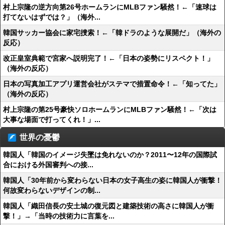
村上宗隆の逆方向第26号ホームランにMLBファン騒然！←「速球は
打てないはずでは？」（海外...
韓国サッカー協会に家宅捜索！←「韓ドラのような展開だ」（海外の
反応）
改正皇室典範で宮家へ説明完了！←「日本の姿勢にリスペクト！」
（海外の反応）
日本の写真加工アプリ運営会社がステマで措置命令！←「知ってた」
（海外の反応）
村上宗隆の第25号豪快ソロホームランにMLBファン騒然！←「次は
大事な場面で打ってくれ！」...
世界の憂鬱
韓国人「韓国のイメージ失墜は免れないのか？2011〜12年の国際試
合における外国審判への接...
韓国人「30年前から変わらない日本の女子高生の姿に韓国人が衝撃！
何故変わらないデザインの制...
韓国人「織田信長の安土城の復元図と建築技術の高さに韓国人が衝
撃！」→「当時の技術力に言葉を...