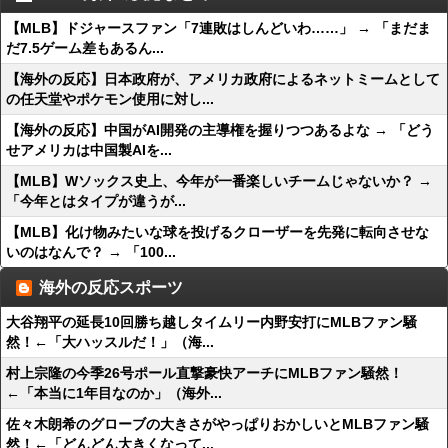
【MLB】ドジャースファン「7連敗はしんどいわ……」 → 「まだま
だ7.5ゲーム差もあるん...
【海外の反応】日本政府が、アメリカ政府によるネットミームとして
の任天堂やポケモン使用に対し...
【海外の反応】中国がAI開発の主導権を握りつつあるよな → 「どう
せアメリカは中国製AIを...
【MLB】Wソックス史上、今年が一番楽しいチームじゃないか？ →
「今年とはタイプが違うが...
【MLB】化け物みたいな球を投げるクローザーを先発に転向させな
いのはなんで？ → 「100...
海外の反応スポーツ
大谷翔平の延長10回勝ち越しタイムリー内野安打にMLBファン騒
然！←「大ハッスルだ！」（海...
村上宗隆の今季26号ポール直撃豪快アーチにMLBファン騒然！
←「本当に1年目なのか」（海外...
佐々木朗希のグローブの大きさがやっぱりおかしいとMLBファン騒
然！←「どんどん大きくなって...