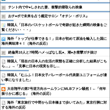
テント内で中●︎しされた妻、衝撃的寝取られ映像
おチ●︎ポで未来を占う鑑定サロン『オチン・ポリス』
韓国人「日本のバスケットボールで奇跡が起きた瞬間の映像をご
覧ください・・・」
海外「トップが仕事できる！」日本が初めて原油を輸入した国に
海外興味津々！（海外の反応）
絶倫男10人と7時間ハメっぱなし乱●︎、潮●︎き痙攣ガチ抜け
韓国人「現在の日本人の生活の実態を正確に分析した結果がこち
ら…」→「見事に日本の現実を示し...
韓国人「むふふ！日本女子バレーボール代表新ユニフォームが凄
い事になりました」
大谷翔平の第7号逆方向ホームランにMLBファン騒然！←「何年
振りかに感じる」（海外の反応）
海外「東京旅行で中野から日本橋まで歩いてみた」東京行脚に対
する海外の反応