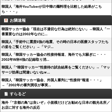
韓国人「海外YouTuberが日中韓の麺料理を比較した結果がこち
ら・・・」
お隣速報
韓国サッカー協会「現在は不適切な行為は絶対にない」→韓国人「一
番重要なのは2002年なのに...
韓国人「手術中に震度6強の地震、その時の日本の医療スタッフたち
の姿をご覧ください」→「マジ...
韓国人「韓国サッカー協会の性接待報道、海外でも大騒ぎに・・・
2002年W杯4強の記録取り消...
韓国人「“韓国サッカー”性接待の試合結果をご覧ください」→「マッ
サージ効果は間違いないねｗ...
韓国人「韓国サッカー協会、外国人審判に“性接待”報道・・・」
→「2002年の審判買収が事実...
すらるど
海外「”京都の鳥”は良いぞ」小規模だけどお勧めな日本の観光名所／
お店に対する海外の反応