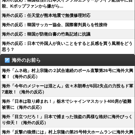
海外の反応：韓国在住の日本人インフルエンサーがライブ配信中に自
殺、Kポップファンから嫌がら...
海外の反応：任天堂が熊本地震で無償修理対応
海外の反応：韓国サッカー協会、国際審判員らを性接待
海外の反応：韓国が防衛白書の竹島記述に抗議
海外の反応：日本で外国人が良いことをすると反感を買う風潮をどう
思う？
海外のお前ら
海外「ムネ砲」村上宗隆の２試合連続のポール直撃第26号に海外大興
奮！（海外の反応）
海外「今年のメジャーは混とん」佐々木朗希が6回2失点の力投もド軍
7連敗！（海外の反応）
海外「日本は取り締まれ！」栃木でシャインマスカット400房が盗難
被害に（海外の反応）
海外「目立つだろ！」日本で捕まった強盗の異様な格好に海外びっく
り仰天！（海外の反応）
海外「反撃の狼煙には」村上宗隆の第25号特大ホームランに海外大興