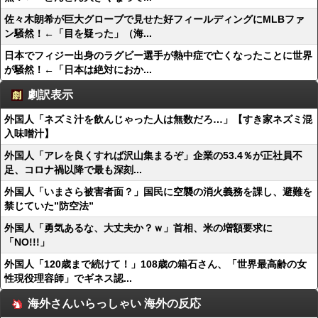
佐々木朗希が巨大グローブで見せた好フィールディングにMLBファ
ン騒然！←「目を疑った」（海...
日本でフィジー出身のラグビー選手が熱中症で亡くなったことに世界
が騒然！←「日本は絶対におか...
劇訳表示
外国人「ネズミ汁を飲んじゃった人は無数だろ…」【すき家ネズミ混
入味噌汁】
外国人「アレを良くすれば沢山集まるぞ」企業の53.4％が正社員不
足、コロナ禍以降で最も深刻...
外国人「いまさら被害者面？」国民に空襲の消火義務を課し、避難を
禁じていた”防空法”
外国人「勇気あるな、大丈夫か？ｗ」首相、米の増額要求に
「NO!!!」
外国人「120歳まで続けて！」108歳の箱石さん、「世界最高齢の女
性現役理容師」でギネス認...
海外さんいらっしゃい 海外の反応