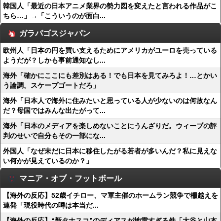
韓国人「最近の日本アニメ業界の勢力図を変えたと言われる作品がこ
ちら…」→「こういうのが面白...
ガラパゴスジャパン
欧州人「日本の円を買い支えるためにアメリカがユーロを売っている
ようだが？しかも事前通知なし...
海外「確かにここにも差別はある！でも日本を見てみろよ！…とかい
う論調。スケープゴートだろ」
海外「日本人で海外に住みたいと思っている人が少ないのは何故なん
だ？母国ではみんな出たがって...
海外「日本のメディアを楽しめないことにうんざりだ。ウィーブの評
判のせいで自分もその一部にな...
外国人「なぜ未だに日本に移住したがる若者が多いんだ？私に見えな
い何かが見えているのか？」
マニア・オブ・フットボール
【海外の反応】52歳イチロー、マ軍主催のホームラン競争で柵越えを
連発「現役時代の噂は本当だ...
【海外の反応】“新タナスコ”のディアスが地雷すぎる件「大谷と山本