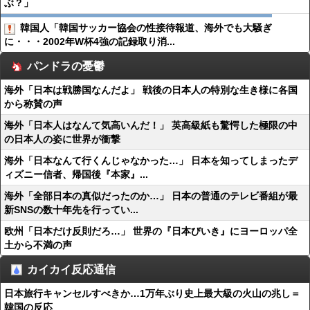
ぶ？」
韓国人「韓国サッカー協会の性接待報道、海外でも大騒ぎ
に・・・2002年W杯4強の記録取り消...
パンドラの憂鬱
海外「日本は戦勝国なんだよ」 戦後の日本人の特別な生き様に各国
から称賛の声
海外「日本人はなんて気高いんだ！」 英高級紙も驚愕した極限の中
の日本人の姿に世界が衝撃
海外「日本なんて行くんじゃなかった…」 日本を知ってしまったデ
ィズニー信者、帰国後『本家』...
海外「全部日本の真似だったのか…」 日本の普通のテレビ番組が最
新SNSの数十年先を行ってい...
欧州「日本だけ反則だろ…」 世界の『日本びいき』にヨーロッパ全
土から不満の声
カイカイ反応通信
日本旅行キャンセルすべきか…1万年ぶり史上最大級の火山の兆し＝
韓国の反応