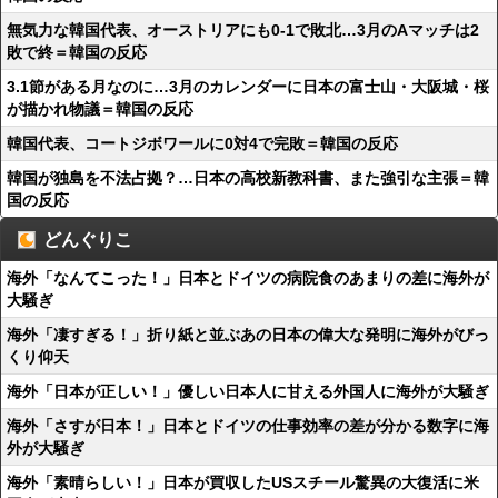
無気力な韓国代表、オーストリアにも0-1で敗北…3月のAマッチは2
敗で終＝韓国の反応
3.1節がある月なのに…3月のカレンダーに日本の富士山・大阪城・桜
が描かれ物議＝韓国の反応
韓国代表、コートジボワールに0対4で完敗＝韓国の反応
韓国が独島を不法占拠？…日本の高校新教科書、また強引な主張＝韓
国の反応
どんぐりこ
海外「なんてこった！」日本とドイツの病院食のあまりの差に海外が
大騒ぎ
海外「凄すぎる！」折り紙と並ぶあの日本の偉大な発明に海外がびっ
くり仰天
海外「日本が正しい！」優しい日本人に甘える外国人に海外が大騒ぎ
海外「さすが日本！」日本とドイツの仕事効率の差が分かる数字に海
外が大騒ぎ
海外「素晴らしい！」日本が買収したUSスチール驚異の大復活に米