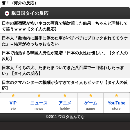
奮！（海外の反応）
親日国タイの反応
日本の新宿駅が怖いネコの写真で鳩対策した結果→ちゃんと理解して
て笑うｗｗｗ【タイ人の反応】
日本人「敷地内に勝手に停めた車がバチバチにブロックされててウケ
た」→結末がめっちゃおもろい...
日本で婚活する韓国人男性が急増「日本の女性は優しい」【タイ人の
反応】
日本人「うちの犬、たまたまついてきた八百屋で一目惚れしたっぽ
い」【タイ人の反応】
日本のクマハンターの報酬が安すぎてタイ人もビックリ【タイ人の反
応】
VIP
ニュース
アニメ
ゲーム
YouTube
vip
news
hobby
game
story
©2011
ワロタあんてな