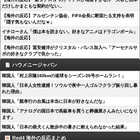
だけしかまともな契約がない...
【海外の反応】アルゼンチン協会、FIFA会長に断固たる支持を表明
「隠す気もないんだなｗ」
イチローさん「僕は本を読まない。好きなアニメはドラゴンボール」
【海外の反応】
【海外の反応】冨安健洋がクリスタル・パレス加入へ「アーセナルサ
ポの好きなクラブで良かった」
ハウメニージャパン
韓国人「村上宗隆160kmの速球をシーズン26号ホームラン！」
韓国人「日本人女性逮捕！ソウルで夜中一人ゴルフクラブ振り回し暴
れた理由」
韓国人「親孝行の台風は本当に日本が好きなんだな」
韓国人「アナログの国日本で高級車を買うと葬儀屋さんみたいになり
ます」
韓国人「日本の柴犬くん散歩中の暑さに耐えられなかった結果」
Red4 海外の反応まとめ