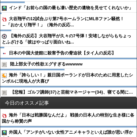
インド「お前らの国の最も凄い歴史の遺物を見せてくれないか」
大谷翔平の12試合ぶり第7号ホームランにMLBファン騒然！
←「おかえり翔平！」（海外の反応...
【海外の反応】大谷翔平が久々の7号弾！安堵しながらもちょっ
とふざける「彼はやっぱり面白いね...
日本の中国大使館に殺害予告の脅迫状【タイ人の反応】
陸上部女子の性欲エグすぎるwwwww
海外「誇らしい！」親日国ポーランドが日本のために用意したシ
ンボルに現地人が大喜び
【悲報】ゴルフ講師(37)と芸能マネージャー(34)、寝てる間に…
今日のオススメ記事
海外「日本は戦勝国なんだよ」 戦後の日本人の特別な生き様に各
国から称賛の声
外国人「アンチがいない女性アニメキャラといえば誰が思い浮か