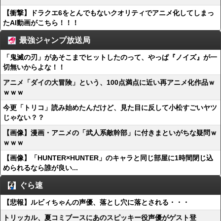
【衝撃】ドラクエ6をとんでもないクオリティでアニメ化してしまっ
たAI動画がこちら！！！
最強ジャンプ放送局
「鬼滅の刃」があそこまでヒットしたのって、やっぱ『ノイズ』が一
切無いからよな！！
アニメ「ダイの大冒険」という、100点満点に近い再アニメ化作品ｗ
ｗｗｗ
今更「トリコ」読み始めたんだけど、見た目に反して小松すごいヤツ
じゃない？？
【画像】漫画・アニメの「武人系敵幹部」に付きまといがちな疑問ｗ
ｗｗｗ
【画像】「HUNTER×HUNTER」のキャラと同じ部屋に1時間閉じ込
められるなら誰が良い...
ぐら速
【悲報】ルビィちゃんの声優、落とし穴に落とされる・・・
トリッカル、夏コミブースにあのスピッキー役声優がゲスト登