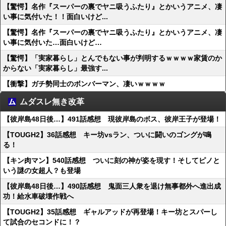
【驚愕】名作『スーパーの裏でヤニ吸うふたり』とかいうアニメ、凄
い事に気付いた！！面白いけど...
【驚愕】名作『スーパーの裏でヤニ吸うふたり』とかいうアニメ、凄
い事に気付いた…面白いけど…
【驚愕】「実家暮らし」とんでもない事が判明するｗｗｗｗ家賃のか
からない「実家暮らし」最強す...
【衝撃】ガチ勢同士のボンバーマン、凄いｗｗｗｗ
ムダスレ無き改革
【彼岸島48日後…】491話感想 現彼岸島のボス、彼岸王子が登場！
【TOUGH2】36話感想 キー坊vsラン、ついに闘いのゴングが鳴
る！
【キン肉マン】540話感想 ついに刻の神が姿を現す！そしてピノと
いう謎の女超人？も登場
【彼岸島48日後…】490話感想 鬼面三人衆を退け無事都外へ進出成
功！給水車破壊作戦へ
【TOUGH2】35話感想 ギャルアッドが再登場！キー坊とスパーし
て試合のセコンドに！？