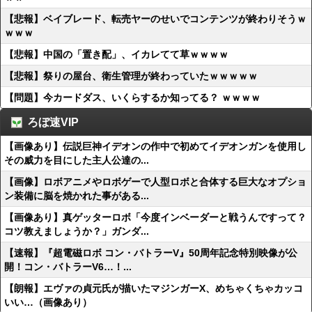
【悲報】ベイブレード、転売ヤーのせいでコンテンツが終わりそうｗ
ｗｗｗ
【悲報】中国の「置き配」、イカレてて草ｗｗｗｗ
【悲報】祭りの屋台、衛生管理が終わっていたｗｗｗｗｗ
【問題】今カードダス、いくらするか知ってる？ ｗｗｗｗ
ろぼ速VIP
【画像あり】伝説巨神イデオンの作中で初めてイデオンガンを使用し
その威力を目にした主人公達の...
【画像】ロボアニメやロボゲーで人型ロボと合体する巨大なオプショ
ン装備に脳を焼かれた事がある...
【画像あり】真ゲッターロボ「今度インベーダーと戦うんですって？
コツ教えましょうか？」ガンダ...
【速報】『超電磁ロボ コン・バトラーV』50周年記念特別映像が公
開！コン・バトラーV6…！...
【朗報】エヴァの貞元氏が描いたマジンガーX、めちゃくちゃカッコ
いい…（画像あり）