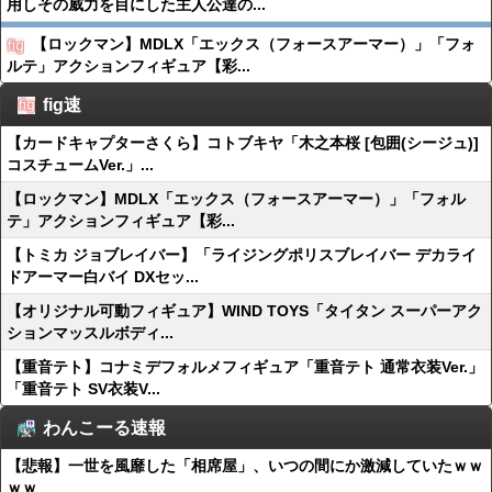
用しその威力を目にした主人公達の...
【ロックマン】MDLX「エックス（フォースアーマー）」「フォ
ルテ」アクションフィギュア【彩...
fig速
【カードキャプターさくら】コトブキヤ「木之本桜 [包囲(シージュ)]
コスチュームVer.」...
【ロックマン】MDLX「エックス（フォースアーマー）」「フォル
テ」アクションフィギュア【彩...
【トミカ ジョブレイバー】「ライジングポリスブレイバー デカライ
ドアーマー白バイ DXセッ...
【オリジナル可動フィギュア】WIND TOYS「タイタン スーパーアク
ションマッスルボディ...
【重音テト】コナミデフォルメフィギュア「重音テト 通常衣装Ver.」
「重音テト SV衣装V...
わんこーる速報
【悲報】一世を風靡した「相席屋」、いつの間にか激減していたｗｗ
ｗｗ