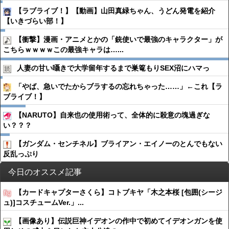
【ラブライブ！】【動画】山田真緑ちゃん、うどん発電を紹介
【いきづらい部！】
【衝撃】漫画・アニメとかの「銃使いで最強のキャラクター」が
こちらｗｗｗｗこの最強キャラは…...
人妻の甘い囁きで大学留年するまで巣篭もりSEX沼にハマっ
「やば、急いでたからブラするの忘れちゃった……」←これ【ラ
ブライブ！】
【NARUTO】自来也の使用術って、全体的に殺意の塊過ぎな
い？？？
【ガンダム・センチネル】ブライアン・エイノーのとんでもない
反乱っぷり
今日のオススメ記事
【カードキャプターさくら】コトブキヤ「木之本桜 [包囲(シージ
ュ)]コスチュームVer.」...
【画像あり】伝説巨神イデオンの作中で初めてイデオンガンを使