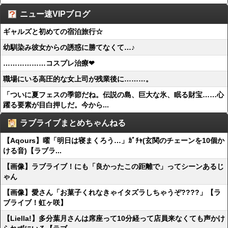
ニュー速VIPブログ
ギャルズと初めての宿泊旅行☆
幼馴染み彼女からの誘惑に勝てなくて…♪
………………コスプレ治療❤
職場にいる高圧的な女上司が残業後に………。
「ついに夏フェスの季節だね。伝説の島、巨大な氷、眠る財宝……心
躍る要素が目白押しだ。今から...
ラブライブまとめちゃんねる
【Aqours】曜「明日は寝まくろう…」ｶﾞﾁｬ(玄関のチェーンを10個か
ける音)【ラブラ...
【画像】ラブライブ！にも「良かったこの距離で」ってシーンあるじ
ゃん
【画像】愛さん「お菓子くれなきゃイタズラしちゃうぞ????」【ラ
ブライブ！虹ヶ咲】
【Liella!】多分葉月さんは席座って10分経って店員来なくても声かけ