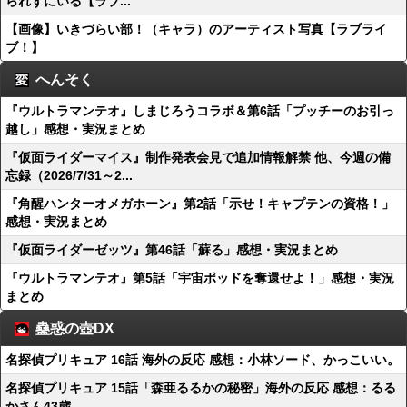
られずにいる【ラブ...
【画像】いきづらい部！（キャラ）のアーティスト写真【ラブライ
ブ！】
へんそく
『ウルトラマンテオ』しまじろうコラボ＆第6話「プッチーのお引っ
越し」感想・実況まとめ
『仮面ライダーマイス』制作発表会見で追加情報解禁 他、今週の備
忘録（2026/7/31～2...
『角醒ハンターオメガホーン』第2話「示せ！キャプテンの資格！」
感想・実況まとめ
『仮面ライダーゼッツ』第46話「蘇る」感想・実況まとめ
『ウルトラマンテオ』第5話「宇宙ポッドを奪還せよ！」感想・実況
まとめ
蠱惑の壺DX
名探偵プリキュア 16話 海外の反応 感想：小林ソード、かっこいい。
名探偵プリキュア 15話「森亜るるかの秘密」海外の反応 感想：るる
かさん43歳…