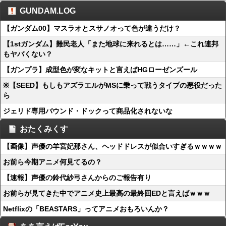
GUNDAM.LOG
【ガンダム00】マスラオとスサノオって色が違うだけ？
【1stガンダム】難民老人「また地球に来れるとは……」←これ連邦
もヤバくない？
【ガンプラ】成型色が変なキットと言えばHGローゼンズール
※【SEED】もしもアズラエルがMSに乗って戦うタイプの悪役だった
ら
ジェリド専用バウンド・ドックって商品化されないな
おたくみくす
【画像】声優の羊宮妃那さん、ヘッドドレスが似合いすぎるｗｗｗｗ
お前ら今期アニメ何見てるの？
【速報】声優の鈴代紗弓さんからのご報告有り
お前らが見てきた中でアニメ史上最高の最終回EDと言えばｗｗｗ
Netflixの「BEASTARS」ってアニメおもろいんか？