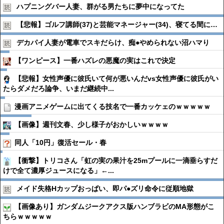
ハプニングバー人妻、群がる男たちに夢中になってた
【悲報】ゴルフ講師(37)と芸能マネージャー(34)、寝てる間に…
デカパイ人妻が電車でスキだらけ、痴●︎やめられない沼ハマり
【ワンピース】一番ハズレの悪魔の実はこれで決定
【悲報】女性声優に彼氏いて何が悪いんだvs女性声優に彼氏がい
たらダメだろ論争、いまだ継続中...
漫画アニメゲームに出てくる技名で一番カッケェのｗｗｗｗｗ
【画像】週刊文春、少し様子がおかしいｗｗｗｗ
同人「10円」復活セール・春
【衝撃】トリコさん「虹の実の果汁を25mプールに一滴垂らすだ
けで全て濃厚ジュースになる」←...
メイド失格Hカップおっぱい、即パ●︎ズリ命令に従順地獄
【画像あり】ガンダムジークアクス版ハンブラビのMA形態がこ
ちらｗｗｗｗｗ