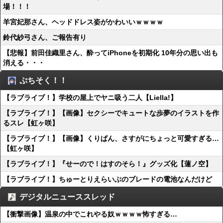
場！！！
羊宮妃那さん、ヘッドドレス姿がかわいいｗｗｗｗ
鈴代紗弓さん、ご報告有り
【悲報】前田佳織里さん、酔ってiPhoneを初期化 10年分の思い出も
消える・・・
ぷちそく！！
【ラブライブ！】学校の屋上でヤニ吸う二人【Liella!】
【ラブライブ！】【画像】セクシーでキュートな歩夢のイラストを作
るスレ【虹ヶ咲】
【ラブライブ！】【画像】くりぱん、さすがにちょっと可愛すぎる…
【虹ヶ咲】
【ラブライブ！】『せーので！はすのそら！』グッズ化【蓮ノ空】
【ラブライブ！】ちゅーとりえらいぶのブレードの電池なんだけど
デジタルニューススレッド
【衝撃画像】温泉の中でこれやる奴ｗｗｗｗ怖すぎる…