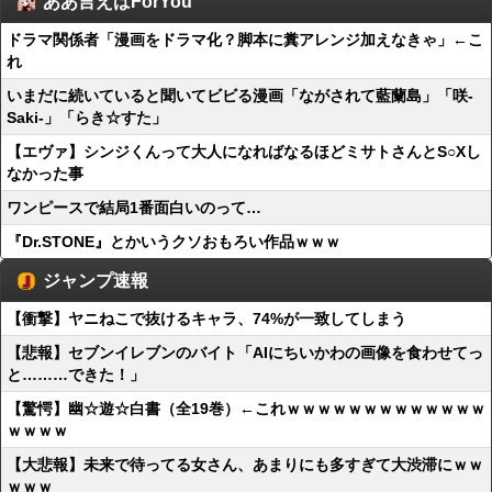
ああ言えばForYou
ドラマ関係者「漫画をドラマ化？脚本に糞アレンジ加えなきゃ」←こ
れ
いまだに続いていると聞いてビビる漫画「ながされて藍蘭島」「咲-
Saki-」「らき☆すた」
【エヴァ】シンジくんって大人になればなるほどミサトさんとS○Xし
なかった事
ワンピースで結局1番面白いのって…
『Dr.STONE』とかいうクソおもろい作品ｗｗｗ
ジャンプ速報
【衝撃】ヤニねこで抜けるキャラ、74%が一致してしまう
【悲報】セブンイレブンのバイト「AIにちいかわの画像を食わせてっ
と………できた！」
【驚愕】幽☆遊☆白書（全19巻）←これｗｗｗｗｗｗｗｗｗｗｗｗｗ
ｗｗｗｗ
【大悲報】未来で待ってる女さん、あまりにも多すぎて大渋滞にｗｗ
ｗｗｗ