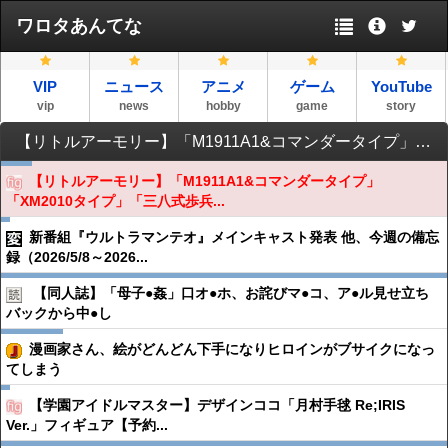
ワロタあんてな
VIP
ニュース
アニメ
ゲーム
YouTube
vip
news
hobby
game
story
【リトルアーモリー】「M1911A1&コマンダータイプ」「XM2010タイプ」「三八式歩兵銃タイプ」プラモデルほか各種 【再販決定】
【リトルアーモリー】「M1911A1&コマンダータイプ」
「XM2010タイプ」「三八式歩兵...
新番組『ウルトラマンテオ』メインキャスト発表 他、今週の備忘
録（2026/5/8～2026...
【同人誌】「母子●︎姦」口オ●︎ホ、お詫びマ●︎コ、ア●︎ル見せ立ち
バックから中●︎し
漫画家さん、絵がどんどん下手になりヒロインがブサイクになっ
てしまう
【学園アイドルマスター】デザインココ「月村手毬 Re;IRIS
Ver.」フィギュア【予約...