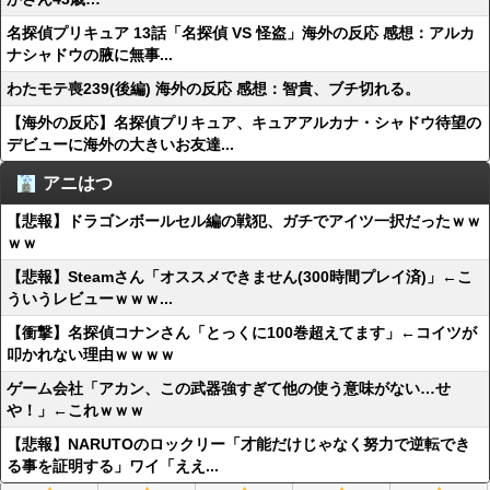
名探偵プリキュア 13話「名探偵 VS 怪盗」海外の反応 感想：アルカ
ナシャドウの腋に無事...
わたモテ喪239(後編) 海外の反応 感想：智貴、ブチ切れる。
【海外の反応】名探偵プリキュア、キュアアルカナ・シャドウ待望の
デビューに海外の大きいお友達...
アニはつ
【悲報】ドラゴンボールセル編の戦犯、ガチでアイツ一択だったｗｗ
ｗｗ
【悲報】Steamさん「オススメできません(300時間プレイ済)」←こ
ういうレビューｗｗｗ...
【衝撃】名探偵コナンさん「とっくに100巻超えてます」←コイツが
叩かれない理由ｗｗｗｗ
ゲーム会社「アカン、この武器強すぎて他の使う意味がない…せ
や！」←これｗｗｗ
【悲報】NARUTOのロックリー「才能だけじゃなく努力で逆転でき
る事を証明する」ワイ「ええ...