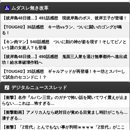
ムダスレ無き改革
【彼岸島48日後…】491話感想 現彼岸島のボス、彼岸王子が登場！
【TOUGH2】36話感想 キー坊vsラン、ついに闘いのゴングが鳴
る！
【キン肉マン】540話感想 ついに刻の神が姿を現す！そしてピノと
いう謎の女超人？も登場
【彼岸島48日後…】490話感想 鬼面三人衆を退け無事都外へ進出成
功！給水車破壊作戦へ
【TOUGH2】35話感想 ギャルアッドが再登場！キー坊とスパーし
て試合のセコンドに！？
デジタルニューススレッド
【衝撃】名作『ルパン三世』のガチで怖い話を聞いてワイ震えが止ま
らない…これは…怖すぎる…
【衝撃動画】アメリカ人なら絶対目が覚める目覚まし時計がこちら…
凄すぎる…
【衝撃】「Z世代」とんでもない事が判明ｗｗｗｗ「Z世代」がここ