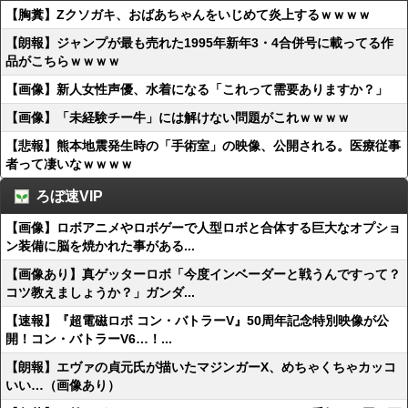
【胸糞】Zクソガキ、おばあちゃんをいじめて炎上するｗｗｗｗ
【朗報】ジャンプが最も売れた1995年新年3・4合併号に載ってる作
品がこちらｗｗｗｗ
【画像】新人女性声優、水着になる「これって需要ありますか？」
【画像】「未経験チー牛」には解けない問題がこれｗｗｗｗ
【悲報】熊本地震発生時の「手術室」の映像、公開される。医療従事
者って凄いなｗｗｗｗ
ろぼ速VIP
【画像】ロボアニメやロボゲーで人型ロボと合体する巨大なオプショ
ン装備に脳を焼かれた事がある...
【画像あり】真ゲッターロボ「今度インベーダーと戦うんですって？
コツ教えましょうか？」ガンダ...
【速報】『超電磁ロボ コン・バトラーV』50周年記念特別映像が公
開！コン・バトラーV6…！...
【朗報】エヴァの貞元氏が描いたマジンガーX、めちゃくちゃカッコ
いい…（画像あり）