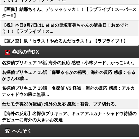
【画像】結那ちゃん、デッッッッッカ！！【ラブライブ！スーパース
ター!!】
【祝】本日8月7日はLiella!の鬼塚夏美ちゃんの誕生日！おめでと
う！！【ラブライブ！ス...
【蓮ノ空】泉「セラス！やめるんだセラス！」【ラブライブ！】
蠱惑の壺DX
名探偵プリキュア 16話 海外の反応 感想：小林ソード、かっこいい。
名探偵プリキュア 15話「森亜るるかの秘密」海外の反応 感想：るる
かさん43歳…
名探偵プリキュア 13話「名探偵 VS 怪盗」海外の反応 感想：アルカ
ナシャドウの腋に無事...
わたモテ喪239(後編) 海外の反応 感想：智貴、ブチ切れる。
【海外の反応】名探偵プリキュア、キュアアルカナ・シャドウ待望の
デビューに海外の大きいお友達...
へんそく