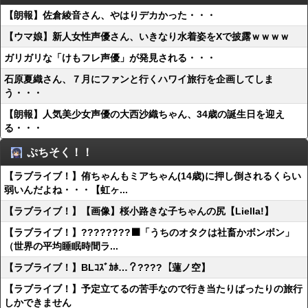
【朗報】佐倉綾音さん、やはりデカかった・・・
【ウマ娘】新人女性声優さん、いきなり水着姿をXで披露ｗｗｗｗ
ガリガリな「けもフレ声優」が発見される・・・
石原夏織さん、７月にファンと行くハワイ旅行を企画してしま
う・・・
【朗報】人気美少女声優の大西沙織ちゃん、34歳の誕生日を迎え
る・・・
ぷちそく！！
【ラブライブ！】侑ちゃんもミアちゃん(14歳)に押し倒されるくらい
弱いんだよね・・・【虹ヶ...
【ラブライブ！】【画像】桜小路きな子ちゃんの尻【Liella!】
【ラブライブ！】????????‍⬛「うちのオタクは社畜かボンボン」
（世界の平均睡眠時間ラ...
【ラブライブ！】BLｺｽﾞｶﾎ…？????【蓮ノ空】
【ラブライブ！】予定立てるの苦手なので行き当たりばったりの旅行
しかできません