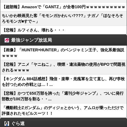
【超朗報】Amazonで「GANTZ」が全巻100円ｗｗｗｗｗｗｗｗｗｗ
ちいかわ映画見た客「モモンガかわいい????」ナガノ「ほなそろそ
ろモモンガ■すで～」
【悲報】ルフィさん、壊れる・・・
最強ジャンプ放送局
【画像】「HUNTER×HUNTER」のベンジャミン王子、強化系最強説
ｗｗｗｗ
【悲報】アニメ「ヤニねこ」、喫煙・違法薬物の使用がBPOで問題視
されるｗｗｗｗ
【キングダム 884話感想】飛信・楽華・羌瘣軍を立て直し、再び李牧
を討つための作戦とは…！...
【悲報】かつて650万部を誇った「週刊少年ジャンプ」、ついに発行
部数が100万部を割る・・...
「機動戦士Ζガンダム」のディジェとかいう、アムロが乗っただけで
評価されたモビルスーツ！！
ぐら速