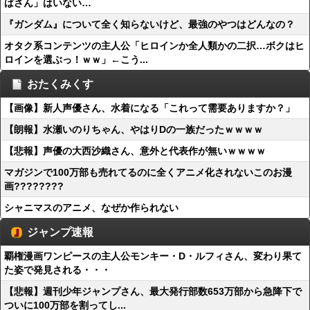
ばさん」はいない…
『ガンダム』について全く知らないけど、最強のやつはどんなの？
オタク系コンテンツの主人公「ヒロインか全人類かの二択…ボクはヒ
ロインを選ぶっ！ｗｗ」←こう...
おたくみくす
【画像】新人声優さん、水着になる「これって需要ありますか？」
【朗報】水瀬いのりちゃん、やはりDの一族だったｗｗｗｗ
【悲報】声優の大西沙織さん、意外と代表作が無いｗｗｗｗ
マガジンで100万部も売れてるのに全くアニメ化されないこのお漫
画????????
シャニマスのアニメ、なぜか作られない
ジャンプ速報
覇権漫画ワンピースの主人公モンキー・D・ルフィさん、変わり果て
た姿で発見される・・・
【悲報】週刊少年ジャンプさん、最大発行部数653万部から急降下で
ついに100万部を割ってし...