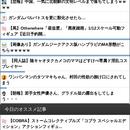
【悲報】中国、一気に北朝鮮の文明レベルまで落ちてしまうｗｗ
ｗｗ
ガンダムバルバトスを更に獣化させたら…
【馬】Otherwhere「昼追雲」「黑夜踏雨」1/12スケール可動フ
ィギュア【近日予約開...
【画像あり】ガンダムジークアクス版ハンブラビのMA形態がこ
ちらｗｗｗｗｗ
【同人誌】陰キャオタクカメコのママはどすけべ専属ド淫乱コス
プレイヤー
ワンパンマンのタツマキちゃん、村田の性欲の捌け口にされてし
まう
【朗報】若手女性声優さん、グラドル並の露出をしてしま
う・・・
今日のオススメ記事
【COBRA】ストームコレクティブルズ「コブラ スペシャルエデ
ィション」アクションフィギュ...