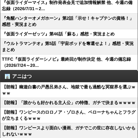
『仮面ライダーマイス』制作発表会見で追加情報解禁 他、今週の備
忘録（2026/7/31～2...
『角醒ハンターオメガホーン』第2話「示せ！キャプテンの資格！」
感想・実況まとめ
『仮面ライダーゼッツ』第46話「蘇る」感想・実況まとめ
『ウルトラマンテオ』第5話「宇宙ポッドを奪還せよ！」感想・実況
まとめ
TTFC『仮面ライダーシノビ』最終回が制作決定 他、今週の備忘録
（2026/7/24～20...
アニはつ
【朗報】幽遊白書の戸愚呂弟さん、地獄で最も過酷な冥獄界を選ぶｗ
ｗｗ
【朗報】「誰からも好かれる主人公」の特徴、ガチで決まるｗｗｗｗ
【朗報】ワンピースのロロノア・ゾロさん、ペローナちゃんとフラグ
が立ちまくるｗｗｗ
【朗報】ワンピースより面白い漫画、ガチでこの世に存在しないかも
しれないｗｗｗ