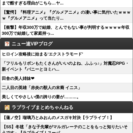
まで酷すぎる理由がこちら…ヤ...
【驚愕】『料理アニメ』『グルメアニメ』の凄い事に気付いたｗｗｗ
ｗ『グルメアニメ』って当たり...
【衝撃】年収300万で結婚、とんでもない事が判明するｗｗｗｗ年収
300万で結婚して家庭持っ...
ニュー速VIPブログ
ヒロイン攻略後に始まる‘エクストラモード’
「フリルもリボンもたくさんがいいのよね、ふふっ♪」対魔忍RPG・
新イベント『バニーとヨミハ...
田舎の美人姉妹❤
二人目の英雄「赤炎の獣人の末裔 イニス」
美しくてやさしい僕の誇りの妻が………。
ラブライブまとめちゃんねる
【蓮ノ空】瑠璃乃とみおんのメスガキ対決【ラブライブ！】
【SS】冬毬「きな子先輩がマルガレーテのことをもっと知りたいそ
うです」【ラブライブ！スーパ...