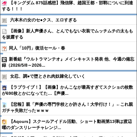
【キングダム 875話感想】飛信隊、趙国王都・邯鄲についに到達
する！！！
六本木の女のセ●︎クス、エロすぎる
【画像】新人声優さん、とんでもない衣装でムッチムチの太もも
を披露する
同人「10円」復活セール・春
新番組『ウルトラマンテオ』メインキャスト発表 他、今週の備忘
録（2026/5/8～2026...
女忍、調●︎で堕とされ肉奴隷化していく
【ラブライブ！】【画像】かんこなが最高すぎてスクショの枚数
が690枚とかになってた…【声優...
【悲報】親「声優の専門学校とか許さん！大学行け！」←これ親
ガチャ失敗だったｗｗｗ
【Aqours】スクールアイドル活動、ショート動画第13弾は渡辺
曜のダンスリレーチャレンジ...