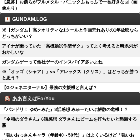
【急募】お前らがフルメタル・パニックふもっふで一番好きな回（画
像あり）
GUNDAM.LOG
※【ガンダム】高クオリティな1クールと作画荒れありの1年放映なら
どっちがいい？
アイナが乗っていた「高機動試作型ザク」ってよく考えると時系列が
おかしいな
ガンダムゲーって他社ゲーのインスパイア多いよね
※「オッゴ（シャア）」vs「アレックス（クリス）」はどっちが勝つ
と思う？
【Gジェネエターナル】最強の支援機と言えば？
ああ言えばForYou
『バンドリ！ ゆめ∞みた』8話感想 みゅーたいぷ解散の危機！？
『令和のダラさん』6話感想 ダラさんにビームを打ちたいと懇願する
薫
「強いおっさんキャラ（年齢40～50代）」はよくいるけど「強いお