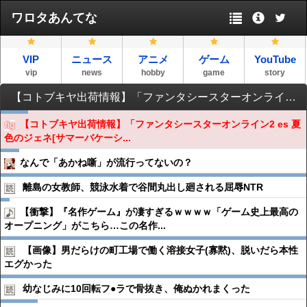
ワロタあんてな
VIP
ニュース
アニメ
ゲーム
YouTube
vip
news
hobby
game
story
【コトブキヤ出荷情報】「ファンタシースターオンライン2 es 夏色のジェネ[サマーバケーション]」フィギュアほか【発売日決定】
【コトブキヤ出荷情報】「ファンタシースターオンライン2 es 夏
色のジェネ[サマーバケーシ...
なんで「あかね噺」が流行ってないの？
離島の女教師、競泳水着で谷間丸出し廻される屈辱NTR
【衝撃】『名作ゲーム』が凄すぎるｗｗｗｗ「ゲーム史上最高の
オープニング」がこちら…この名作...
【画像】男だらけの町工場で働く溶接女子(寡黙)、脱いだら本性
エグかった
幼なじみに10回転フ●︎ラで骨抜き、俺ぬかれまくった