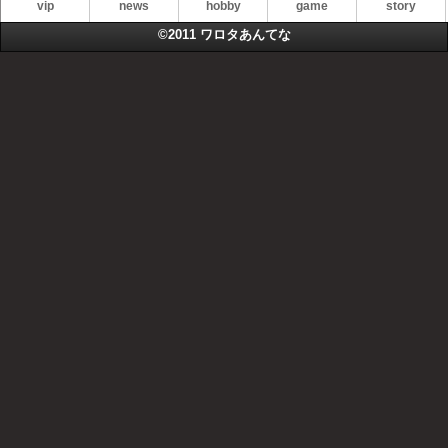
vip
news
hobby
game
story
©2011
ワロタあんてな