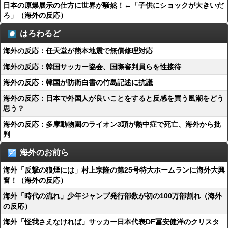
日本の原爆展示の仕方に世界が騒然！←「子供にショックが大きいだ
ろ」（海外の反応）
はろわるど
海外の反応：任天堂が熊本地震で無償修理対応
海外の反応：韓国サッカー協会、国際審判員らを性接待
海外の反応：韓国が防衛白書の竹島記述に抗議
海外の反応：日本で外国人が良いことをすると反感を買う風潮をどう
思う？
海外の反応：多摩動物園のライオン3頭が熱中症で死亡、海外から批
判
海外のお前ら
海外「反撃の狼煙には」村上宗隆の第25号特大ホームランに海外大興
奮！（海外の反応）
海外「時代の流れ」少年ジャンプ発行部数が初の100万部割れ（海外
の反応）
海外「怪我さえなければ」サッカー日本代表DF冨安健洋のクリスタ