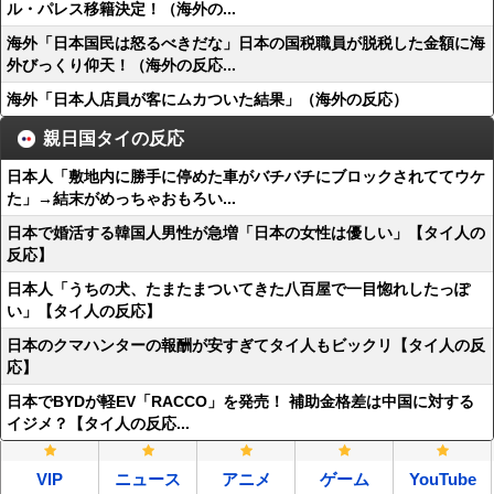
ル・パレス移籍決定！（海外の...
海外「日本国民は怒るべきだな」日本の国税職員が脱税した金額に海
外びっくり仰天！（海外の反応...
海外「日本人店員が客にムカついた結果」（海外の反応）
親日国タイの反応
日本人「敷地内に勝手に停めた車がバチバチにブロックされててウケ
た」→結末がめっちゃおもろい...
日本で婚活する韓国人男性が急増「日本の女性は優しい」【タイ人の
反応】
日本人「うちの犬、たまたまついてきた八百屋で一目惚れしたっぽ
い」【タイ人の反応】
日本のクマハンターの報酬が安すぎてタイ人もビックリ【タイ人の反
応】
日本でBYDが軽EV「RACCO」を発売！ 補助金格差は中国に対する
イジメ？【タイ人の反応...
VIP
ニュース
アニメ
ゲーム
YouTube