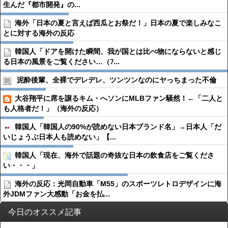
生んだ『都市開発』の...
海外「日本の夏と言えば西瓜とお祭だ！」日本の夏で楽しみなこ
とに対する海外の反応
韓国人「ドアを開けた瞬間、我が国とは比べ物にならないと感じ
る日本の風景をご覧ください…（ﾌ...
泥酔後輩、全裸でデレデレ、ツンツンなのにヤっちまった不倫
大谷翔平に席を譲るキム・へソンにMLBファン騒然！←「二人と
も人格者だ！」（海外の反応）
韓国人「韓国人の90%が読めない日本ブランド名」→日本人「だ
いじょうぶ日本人も読めない」【...
韓国人「現在、海外で話題の奇抜な日本の飲食店をご覧くださ
い・・・」
海外の反応：光岡自動車「M55」のスポーツレトロデザインに海
外JDMファン大感動「お金を払...
今日のオススメ記事