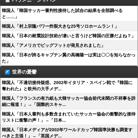
韓国人「韓国サッカー審判性接待した試合の結果を全部調べる
と……」
韓国人「村上宗隆パワー炸裂大きな25号ソロホームラン！」
韓国人「日本の耐震設計技術が凄いと言うけど韓国の圧勝だよね？」
韓国人「アメリカでビッグフットが発見されました」
韓国人「日本が誇るキャプテン翼の高橋陽一は実は〇〇を知らなかっ
た」
世界の憂鬱
韓国人「不適切接待疑惑、2002年イタリア・スペイン戦で『韓国に
奪われた』と欧州の大手メデ...
韓国人「フランスの有力紙も大韓サッカー協会前代未聞の不祥事を詳
細に報道！」→「国際的スキャ...
韓国人「日本人審判も多数含まれていたサッカー協会の衝撃的な接待
リストに衝撃の声！」→「日本...
韓国人「日本メディアが2002年ワールドカップ韓国準決勝も調査す
べきと主張！」→「英国メデ...