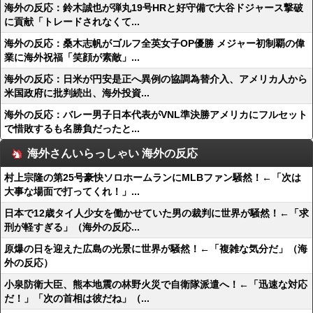
海外の反応：鈴木誠也が弾丸19号HRと好守備で大谷ドジャース撃破
に貢献「トレードされなくて...
海外の反応：桑木志帆がゴルフ全英女子OP優勝 メジャー初制覇の偉
業に海外祝福「笑顔が素敵」...
海外の反応：日米が円安是正へ異例の協調為替介入、アメリカ人から
米国政府に批判続出、海外投資...
海外の反応：バレー男子日本代表がVNL準決勝アメリカにフルセット
で惜敗するも名勝負だったと...
海外さんいらっしゃい 海外の反応
村上宗隆の第25号豪快ソロホームランにMLBファン騒然！←「次は
大事な場面で打ってくれ！」...
日本で12歳タイ人少女を働かせていた男の裁判に世界が騒然！←「求
刑が軽すぎる」（海外の反応...
原爆の日を迎えた広島の光景に世界が騒然！←「複雑な気分だ」（海
外の反応）
小泉防衛大臣、熊本地震の林野火災で自衛隊派遣へ！←「迅速な対応
だ！」「次の首相は彼だね」（...