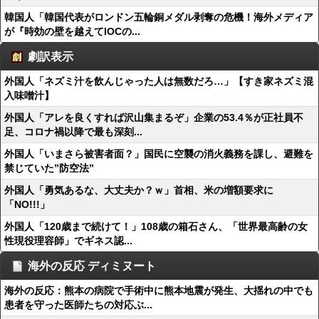
韓国人「韓国代表がロンドン五輪銅メダル剥奪の危機！海外メディア
が『時効の壁を越えてIOCの...
劇訳表示
外国人「ネズミ汁を飲んじゃった人は無数だろ…」【すき家ネズミ混
入味噌汁】
外国人「アレを良くすれば沢山集まるぞ」企業の53.4％が正社員不
足、コロナ禍以降で最も深刻...
外国人「いまさら被害者面？」国民に空襲の消火義務を課し、避難を
禁じていた”防空法”
外国人「勇気あるな、大丈夫か？ｗ」首相、米の増額要求に
「NO!!!」
外国人「120歳まで続けて！」108歳の箱石さん、「世界最高齢の女
性現役理容師」でギネス認...
海外の反応 ディミヌート
海外の反応：熊本の病院で手術中に熊本地震が発生、大揺れの中でも
患者を守った医師たちの対応ぶ...