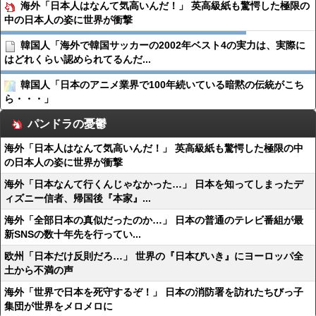
海外「日本人はなんて気高いんだ！」 英高級紙も驚愕した極限の
中の日本人の姿に世界が衝撃
韓国人「海外で韓国サッカーの2002年ベスト4の実力は、実際に
はどれくらい認められてるんだ...
韓国人「日本のアニメ業界で100年続いている暗黙の伝統がこち
ら・・・」
パンドラの憂鬱
海外「日本人はなんて気高いんだ！」 英高級紙も驚愕した極限の中
の日本人の姿に世界が衝撃
海外「日本なんて行くんじゃなかった…」 日本を知ってしまったデ
ィズニー信者、帰国後『本家』...
海外「全部日本の真似だったのか…」 日本の普通のテレビ番組が最
新SNSの数十年先を行ってい...
欧州「日本だけ反則だろ…」 世界の『日本びいき』にヨーロッパ全
土から不満の声
海外「世界で日本を死守するぞ！」 日本の消防署を訪れたちびっ子
集団が世界をメロメロに