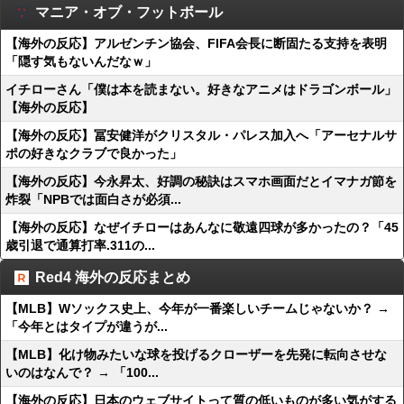
マニア・オブ・フットボール
【海外の反応】アルゼンチン協会、FIFA会長に断固たる支持を表明
「隠す気もないんだなｗ」
イチローさん「僕は本を読まない。好きなアニメはドラゴンボール」
【海外の反応】
【海外の反応】冨安健洋がクリスタル・パレス加入へ「アーセナルサ
ポの好きなクラブで良かった」
【海外の反応】今永昇太、好調の秘訣はスマホ画面だとイマナガ節を
炸裂「NPBでは面白さが必須...
【海外の反応】なぜイチローはあんなに敬遠四球が多かったの？「45
歳引退で通算打率.311の...
Red4 海外の反応まとめ
【MLB】Wソックス史上、今年が一番楽しいチームじゃないか？ →
「今年とはタイプが違うが...
【MLB】化け物みたいな球を投げるクローザーを先発に転向させな
いのはなんで？ → 「100...
【海外の反応】日本のウェブサイトって質の低いものが多い気がする