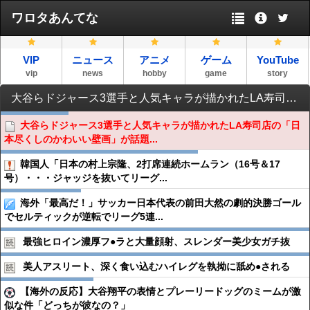
ワロタあんてな
VIP
ニュース
アニメ
ゲーム
YouTube
vip
news
hobby
game
story
大谷らドジャース3選手と人気キャラが描かれたLA寿司店の「日本尽くしのかわいい壁画」が話題に（海外の反応）
大谷らドジャース3選手と人気キャラが描かれたLA寿司店の「日
本尽くしのかわいい壁画」が話題...
韓国人「日本の村上宗隆、2打席連続ホームラン（16号＆17
号）・・・ジャッジを抜いてリーグ...
海外「最高だ！」サッカー日本代表の前田大然の劇的決勝ゴール
でセルティックが逆転でリーグ5連...
最強ヒロイン濃厚フ●︎ラと大量顔射、スレンダー美少女ガチ抜
美人アスリート、深く食い込むハイレグを執拗に舐め●︎される
【海外の反応】大谷翔平の表情とプレーリードッグのミームが激
似な件「どっちが彼なの？」