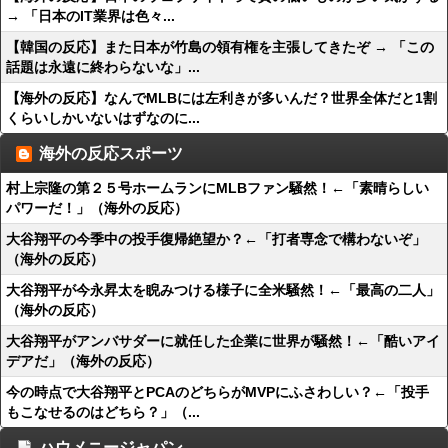
→ 「日本のIT業界は色々...
【韓国の反応】また日本が竹島の領有権を主張してきたぞ → 「この
話題は永遠に終わらないな」...
【海外の反応】なんでMLBには左利きが多いんだ？世界全体だと1割
くらいしかいないはずなのに...
海外の反応スポーツ
村上宗隆の第２５号ホームランにMLBファン騒然！←「素晴らしい
パワーだ！」（海外の反応）
大谷翔平の今季中の投手復帰絶望か？←「打者専念で構わないぞ」
（海外の反応）
大谷翔平が今永昇太を睨みつける様子に全米騒然！←「最高の二人」
（海外の反応）
大谷翔平がアンバサダーに就任した企業に世界が騒然！←「酷いアイ
デアだ」（海外の反応）
今の時点で大谷翔平とPCAのどちらがMVPにふさわしい？←「投手
もこなせるのはどちら？」（...
ハウメニージャパン