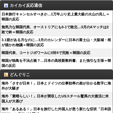
カイカイ反応通信
日本旅行キャンセルすべきか…1万年ぶり史上最大級の火山の兆し＝
韓国の反応
無気力な韓国代表、オーストリアにも0-1で敗北…3月のAマッチは2
敗で終＝韓国の反応
3.1節がある月なのに…3月のカレンダーに日本の富士山・大阪城・桜
が描かれ物議＝韓国の反応
韓国代表、コートジボワールに0対4で完敗＝韓国の反応
韓国が独島を不法占拠？…日本の高校新教科書、また強引な主張＝韓
国の反応
どんぐりこ
海外「さすが日本！」日本とドイツの仕事効率の差が分かる数字に海
外が大騒ぎ
海外「素晴らしい！」日本が買収したUSスチール驚異の大復活に米
国人が大喜び
海外「あるある！」日本を旅行した外国人が患う新たな症状「日本語