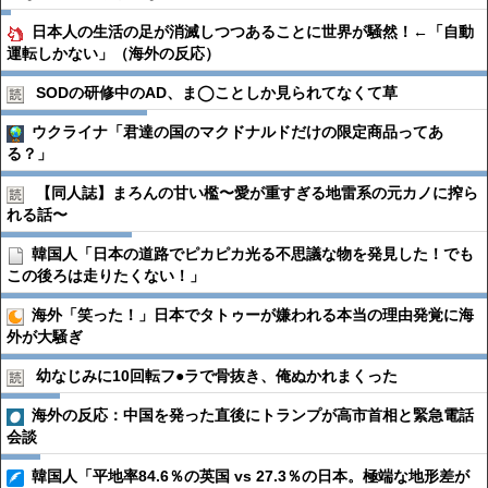
日本人の生活の足が消滅しつつあることに世界が騒然！←「自動
運転しかない」（海外の反応）
SODの研修中のAD、ま◯ことしか見られてなくて草
ウクライナ「君達の国のマクドナルドだけの限定商品ってあ
る？」
【同人誌】まろんの甘い檻〜愛が重すぎる地雷系の元カノに搾ら
れる話〜
韓国人「日本の道路でピカピカ光る不思議な物を発見した！でも
この後ろは走りたくない！」
海外「笑った！」日本でタトゥーが嫌われる本当の理由発覚に海
外が大騒ぎ
幼なじみに10回転フ●︎ラで骨抜き、俺ぬかれまくった
海外の反応：中国を発った直後にトランプが高市首相と緊急電話
会談
韓国人「平地率84.6％の英国 vs 27.3％の日本。極端な地形差が