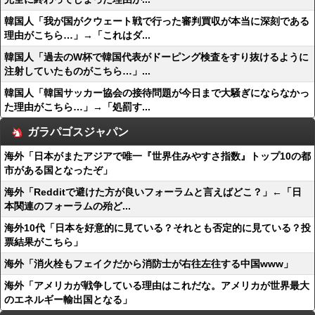
韓国人「我が国がクウェート戦で行った審判買収が本当に深刻である
理由がこちら…」→「これはダ...
韓国人「過去のW杯で韓国代表がドーピング検査をすり抜けるように
注射していたものがこちら…」...
韓国人「韓国サッカー協会の接待問題が今日まで大騒ぎにならなかっ
た理由がこちら…」→「処罰す...
ガラパゴスジャパン
海外「日本がまたアジアで唯一『世界住みやすさ指数』トップ10の都
市がある国となったぞ」
海外「Redditで避けた方が良いフォーラムと言えばどこ？」←「日
本関連のフォーラムの殆ど...
海外10代「日本を好意的に見ている？それとも否定的に見ている？投
票結果がこちら」
海外「消火栓もフェイクだから消防士が右往左往する中国www」
海外「アメリカが戦争している理由はこれだな。アメリカが世界最大
のエネルギー輸出国となる」