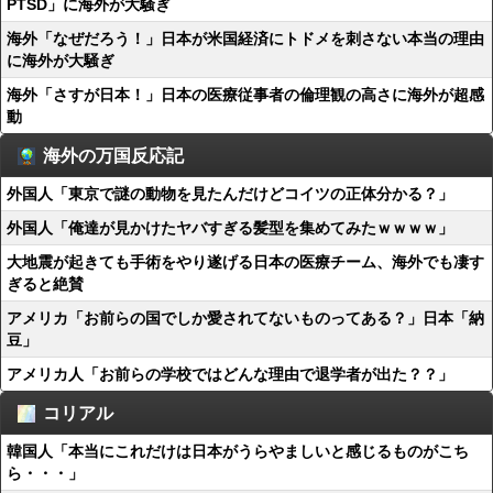
PTSD」に海外が大騒ぎ
海外「なぜだろう！」日本が米国経済にトドメを刺さない本当の理由
に海外が大騒ぎ
海外「さすが日本！」日本の医療従事者の倫理観の高さに海外が超感
動
海外の万国反応記
外国人「東京で謎の動物を見たんだけどコイツの正体分かる？」
外国人「俺達が見かけたヤバすぎる髪型を集めてみたｗｗｗｗ」
大地震が起きても手術をやり遂げる日本の医療チーム、海外でも凄す
ぎると絶賛
アメリカ「お前らの国でしか愛されてないものってある？」日本「納
豆」
アメリカ人「お前らの学校ではどんな理由で退学者が出た？？」
コリアル
韓国人「本当にこれだけは日本がうらやましいと感じるものがこち
ら・・・」